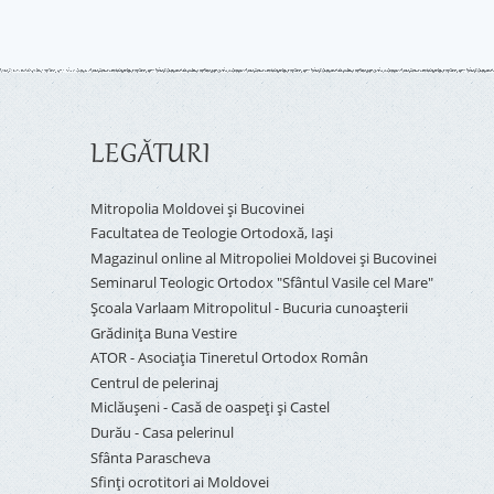
LEGĂTURI
Mitropolia Moldovei și Bucovinei
Facultatea de Teologie Ortodoxă, Iaşi
Magazinul online al Mitropoliei Moldovei și Bucovinei
Seminarul Teologic Ortodox "Sfântul Vasile cel Mare"
Şcoala Varlaam Mitropolitul - Bucuria cunoaşterii
Grădinița Buna Vestire
ATOR - Asociaţia Tineretul Ortodox Român
Centrul de pelerinaj
Miclăușeni - Casă de oaspeţi şi Castel
Durău - Casa pelerinul
Sfânta Parascheva
Sfinți ocrotitori ai Moldovei