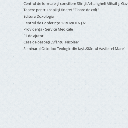
Centrul de formare și consiliere Sfinții Arhangheli Mihail și Gavr
Tabere pentru copii şi tineret "Floare de colţ"
Editura Doxologia
Centrul de Conferinţe "PROVIDENŢA"
Providenţa - Servicii Medicale
Fii de ajutor
Casa de oaspeți „Sfântul Nicolae”
Seminarul Ortodox Teologic din Iași „Sfântul Vasile cel Mare”