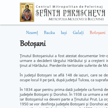
Neamț
Bacău
Iași
Galați
Botoșani
Botoșani
Ținutul Botoșaniului a fost atestat documentar într-o
urmare a decăderii târgului Hârlăului și a creșterii 
ținut al Hârlăului. Pierderiile teritoriale suferite de 
În județul Botoșani se află 148 de iazuri, care se d
ocupe locul II pe țară, după județul Tulcea, ca supraf
În 1834 apar pentru prima dată județele ca formă de 
județele Botoșani și Dorohoi. În 1938 ca urmare a re
iar Botoșaniul va deveni parte a Ținutului Prut. La o
1950 se vor desființa județele Botoșani și Dorohoi ac