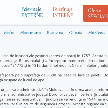
Mergi la
conţinutul
Pelerinaje
Pelerinaje
Oferte
principal
EXTERNE
INTERNE
SPECIAL
Vaslui
Maramureș
Bucovina
Oltenia
Muntenia
 listă de încasări ale goștinei (darea de porci) în 1757. Acesta a
importanței Botoșaniului și a încorporat mare parte din teritoriil
Moldova în 1775 și în 1812 duc la noi modificări ale limitelor ținutul
esfășoară pe o suprafață de 3.600 ha, ceea ce face ca județul B
ață ocupată de luciul de apă.
organizare administrativă în Moldova, iar în urma acestei refor
formei administrative județul Dorohoi va deveni parte a Ținutulu
rganizarea administrativă în ținuturi se va renunța în 1944, iar î
estea vor fi înlocuite de Regiunea Botoșani. Această regiune va s