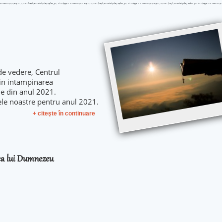
de vedere, Centrul
 in intampinarea
le din anul 2021.
ele noastre pentru anul 2021.
+ citeşte în continuare
rea lui Dumnezeu