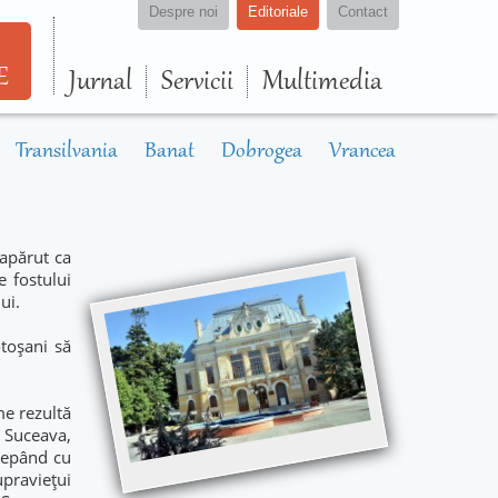
Despre noi
Editoriale
Contact
E
Jurnal
Servicii
Multimedia
Transilvania
Banat
Dobrogea
Vrancea
 apărut ca
e fostului
ui.
otoșani să
me rezultă
i Suceava,
ncepând cu
upraviețui