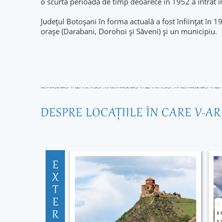
o scurtă perioadă de timp deoarece în 1952 a intrat î
Județul Botoșani în forma actuală a fost înființat în
orașe (Darabani, Dorohoi și Săveni) și un municipiu.
DESPRE LOCAŢIILE ÎN CARE V-A
E
X
T
E
R