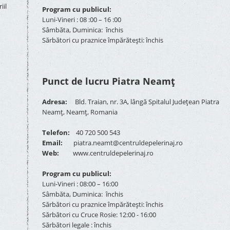
iil
Program cu publicul:
Luni-Vineri : 08 :00 – 16 :00
Sâmbăta, Duminica: închis
Sărbători cu praznice împărătești: închis
Punct de lucru Piatra Neamț
Adresa:
Bld. Traian, nr. 3A, lângă Spitalul Județean Piatra
Neamț, Neamț, Romania
Telefon:
40 720 500 543
Email:
piatra.neamt@centruldepelerinaj.ro
Web:
www.centruldepelerinaj.ro
Program cu publicul:
Luni-Vineri : 08:00 – 16:00
Sâmbăta, Duminica: închis
Sărbători cu praznice împărătești: închis
Sărbători cu Cruce Rosie: 12:00 - 16:00
Sărbători legale : închis