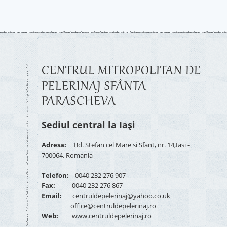
CENTRUL MITROPOLITAN DE
PELERINAJ SFÂNTA
PARASCHEVA
Sediul central la Iași
Adresa:
Bd. Stefan cel Mare si Sfant, nr. 14,Iasi -
700064, Romania
Telefon:
0040 232 276 907
Fax:
0040 232 276 867
Email:
centruldepelerinaj@yahoo.co.uk
office@centruldepelerinaj.ro
Web:
www.centruldepelerinaj.ro