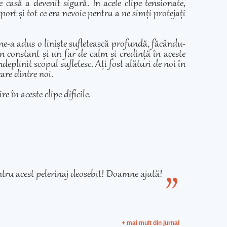
casă a devenit sigură. În acele clipe tensionate,
ort și tot ce era nevoie pentru a ne simți protejați
 ne-a adus o liniște sufletească profundă, făcându-
in constant și un far de calm și credință în aceste
eplinit scopul sufletesc. Ați fost alături de noi în
care dintre noi.
e în aceste clipe dificile.
tru acest pelerinaj deosebit! Doamne ajută!
+ mai mult din jurnal