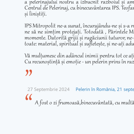
a pelerinajului nostru a izbucnit razboiul și am
Centrul de Pelerinaj, cu binecuvântarea IPS. Teofan
și liniștiți.
IPS Mitropolit ne-a sunat, încurajându-ne și s-a r
ne să ne simțim protejați. Totodată , Părintele Mi
momente. Datorită grijii și rugăciunii tuturor, ne-
toate: material, spiritual și sufletește, și ne-ați 
Vă mulțumesc din adâncul inimii pentru tot ce ați fă
Cu recunoștință și emoție - un pelerin prins în ra
27 Septembrie 2024
Pelerin în România, 21 sep
A fost o zi frumoasă,binecuvântată, cu multă