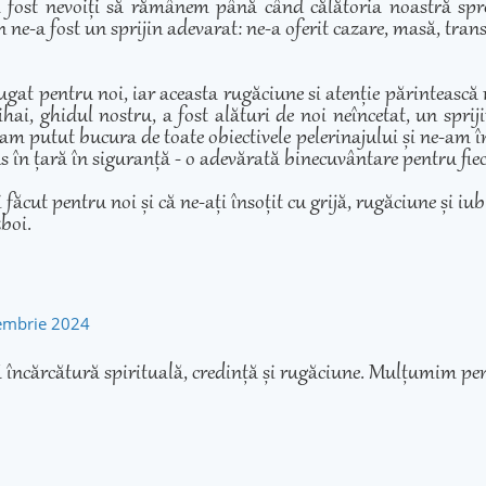
 fost nevoiți să rămânem până când călătoria noastră spre 
 ne-a fost un sprijin adevarat: ne-a oferit cazare, masă, transp
ugat pentru noi, iar aceasta rugăciune si atenție părintească
hai, ghidul nostru, a fost alături de noi neîncetat, un sprij
am putut bucura de toate obiectivele pelerinajului și ne-am înd
adus în țară în siguranță - o adevărată binecuvântare pentru fie
cut pentru noi și că ne-ați însoțit cu grijă, rugăciune și iubir
zboi.
tembrie 2024
 încărcătură spirituală, credință și rugăciune. Mulțumim pen