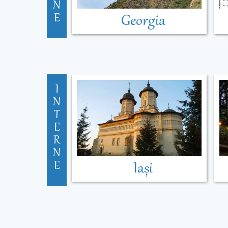
N
E
Georgia
I
N
T
E
R
N
E
Iași