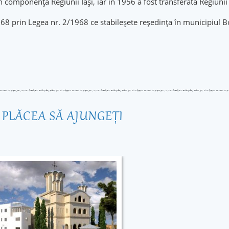
n componența Regiunii Iași, iar în 1956 a fost transferată Regiunii
 1968 prin Legea nr. 2/1968 ce stabileșete reședința în municipiul
R PLĂCEA SĂ AJUNGEŢI