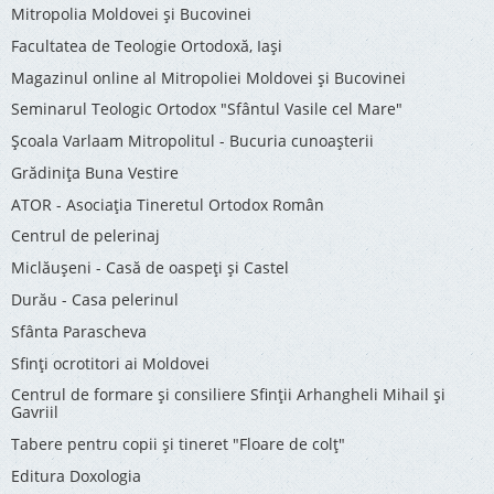
Mitropolia Moldovei și Bucovinei
Facultatea de Teologie Ortodoxă, Iaşi
Magazinul online al Mitropoliei Moldovei și Bucovinei
Seminarul Teologic Ortodox "Sfântul Vasile cel Mare"
Şcoala Varlaam Mitropolitul - Bucuria cunoaşterii
Grădinița Buna Vestire
ATOR - Asociaţia Tineretul Ortodox Român
Centrul de pelerinaj
Miclăușeni - Casă de oaspeţi şi Castel
Durău - Casa pelerinul
Sfânta Parascheva
Sfinți ocrotitori ai Moldovei
Centrul de formare și consiliere Sfinții Arhangheli Mihail și
Gavriil
Tabere pentru copii şi tineret "Floare de colţ"
Editura Doxologia