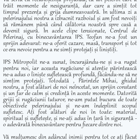
trăit momente de nesiguranță, dar care a simțit tot
timpul prezența și grija dumneavoastră. În ultima zi a
pelerinajului nostru a izbucnit razboiul și am fost nevoiți
să rămânem până când călătoria noastră spre casă a
devenit sigură. În acele clipe tensionate, Centrul de
Pelerinaj, cu binecuvântarea IPS. Teofan ne-a fost un
sprijin adevarat: ne-a oferit cazare, masă, transport și tot
ce era nevoie pentru a ne simți protejați și liniștiți.
IPS Mitropolit ne-a sunat, încurajându-ne și s-a rugat
pentru noi, iar aceasta rugăciune si atenție părintească
ne-a adus o liniște sufletească profundă, făcându-ne să ne
simțim protejați. Totodată , Părintele Mihai, ghidul
nostru, a fost alături de noi neîncetat, un sprijin constant
și un far de calm și credință în aceste momente. Datorită
grijii și rugăciunii tuturor, ne-am putut bucura de toate
obiectivele pelerinajului și ne-am îndeplinit scopul
sufletesc. Ați fost alături de noi în toate: material,
spiritual și sufletește, și ne-ați adus în țară în siguranță -
o adevărată binecuvântare pentru fiecare dintre noi.
Vă mulțumesc din adâncul inimii pentru tot ce ați făcut