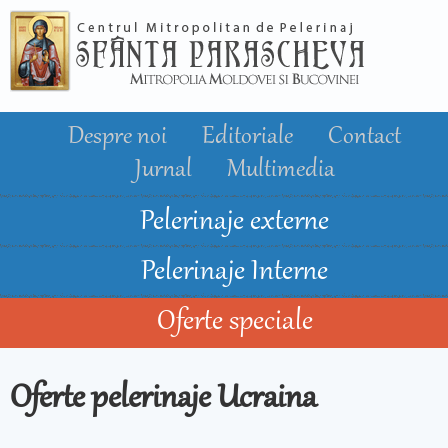
Mergi la
conţinutul
principal
Despre noi
Editoriale
Contact
Jurnal
Multimedia
Pelerinaje externe
Pelerinaje Interne
Oferte speciale
Oferte pelerinaje Ucraina