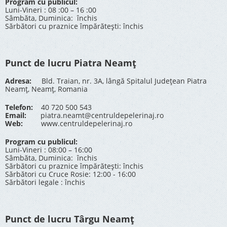
Program cu publicul:
Luni-Vineri : 08 :00 – 16 :00
Sâmbăta, Duminica: închis
Sărbători cu praznice împărătești: închis
Punct de lucru Piatra Neamț
Adresa:
Bld. Traian, nr. 3A, lângă Spitalul Județean Piatra
Neamț, Neamț, Romania
Telefon:
40 720 500 543
Email:
piatra.neamt@centruldepelerinaj.ro
Web:
www.centruldepelerinaj.ro
Program cu publicul:
Luni-Vineri : 08:00 – 16:00
Sâmbăta, Duminica: închis
Sărbători cu praznice împărătești: închis
Sărbători cu Cruce Rosie: 12:00 - 16:00
Sărbători legale : închis
Punct de lucru Târgu Neamț