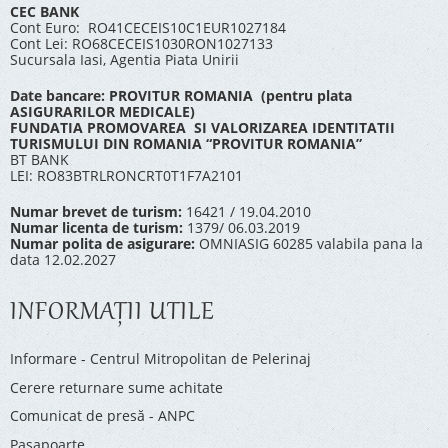
CEC BANK
Cont Euro: RO41CECEIS10C1EUR1027184
Cont Lei: RO68CECEIS1030RON1027133
Sucursala Iasi, Agentia Piata Unirii
Date bancare: PROVITUR ROMANIA (pentru plata
ASIGURARILOR MEDICALE)
FUNDATIA PROMOVAREA SI VALORIZAREA IDENTITATII
TURISMULUI DIN ROMANIA “PROVITUR ROMANIA”
BT BANK
LEI: RO83BTRLRONCRT0T1F7A2101
Numar brevet de turism:
16421 / 19.04.2010
Numar licenta de turism:
1379/ 06.03.2019
Numar polita de asigurare:
OMNIASIG 60285 valabila pana la
data 12.02.2027
INFORMAŢII UTILE
Informare - Centrul Mitropolitan de Pelerinaj
Cerere returnare sume achitate
Comunicat de presă - ANPC
Pașapoarte