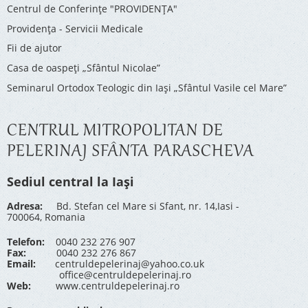
Centrul de Conferinţe "PROVIDENŢA"
Providenţa - Servicii Medicale
Fii de ajutor
Casa de oaspeți „Sfântul Nicolae”
Seminarul Ortodox Teologic din Iași „Sfântul Vasile cel Mare”
CENTRUL MITROPOLITAN DE
PELERINAJ SFÂNTA PARASCHEVA
Sediul central la Iași
Adresa:
Bd. Stefan cel Mare si Sfant, nr. 14,Iasi -
700064, Romania
Telefon:
0040 232 276 907
Fax:
0040 232 276 867
Email:
centruldepelerinaj@yahoo.co.uk
office@centruldepelerinaj.ro
Web:
www.centruldepelerinaj.ro