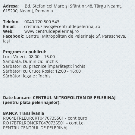
Adresa:
Bd. Stefan cel Mare și Sfânt nr.48, Târgu Neamț,
615200, Neamț, Romania
Telefon:
0040 720 500 543
Email:
cristina.zlavog@centruldepelerinaj.ro
Web:
www.centruldepelerinaj.ro
Facebook:
Centrul Mitropolitan de Pelerinaje Sf. Parascheva,
Iași
Program cu publicul:
Luni-Vineri : 08:00 – 16:00
Sâmbăta, Duminica: închis
Sărbători cu praznice împărătești: închis
Sărbători cu Cruce Rosie: 12:00 - 16:00
Sărbători legale : închis
Date bancare: CENTRUL MITROPOLITAN DE PELERINAJ
(pentru plata pelerinajelor):
BANCA Transilvania
RO64BTRLEURCRT0470735501 - cont euro
RO17BTRLRONCRT0470735501 - cont Lei
PENTRU CENTRUL DE PELERINAJ