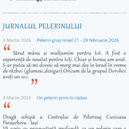
JURNALUL PELERINULUI
4 Martie 2026
Pelerin grup Israel 21 - 28 februarie 2026
Sărut mâna și mulțumim pentru tot. A fost o
experiență de neuitat pentru toți. Chiar și bonus am avut.
S-ar putea să-mi doresc să merg mai des în Israel în vreme
de război (glumesc,desigur).Oricum de la grupul Dorohoi
aveți un 10+.
4 Martie 2026
Un pelerin prins în război
Dragă echipă a Centrului de Pelerinaj Cuvioasa
Parascheva - Iași
Vă scriu cu recunoștință profundă, ca un pelerin care a