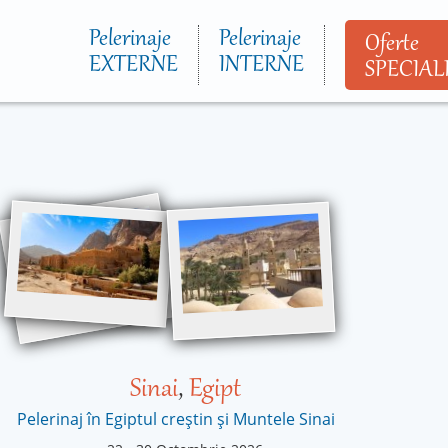
Mergi la
conţinutul
Pelerinaje
Pelerinaje
Oferte
principal
EXTERNE
INTERNE
SPECIAL
Sinai
,
Egipt
Pelerinaj în Egiptul creştin şi Muntele Sinai