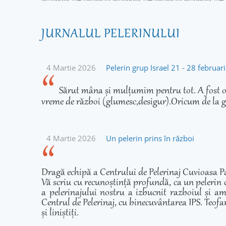
JURNALUL PELERINULUI
4 Martie 2026
Pelerin grup Israel 21 - 28 februa
Sărut mâna și mulțumim pentru tot. A fost o 
vreme de război (glumesc,desigur).Oricum de la g
4 Martie 2026
Un pelerin prins în război
Dragă echipă a Centrului de Pelerinaj Cuvioasa Pa
Vă scriu cu recunoștință profundă, ca un pelerin 
a pelerinajului nostru a izbucnit razboiul și am
Centrul de Pelerinaj, cu binecuvântarea IPS. Teofan
și liniștiți.