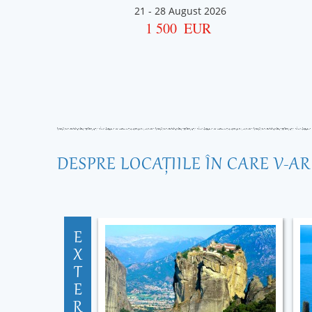
21
-
28 August 2026
1 500
EUR
DESPRE LOCAŢIILE ÎN CARE V-A
E
X
T
E
R