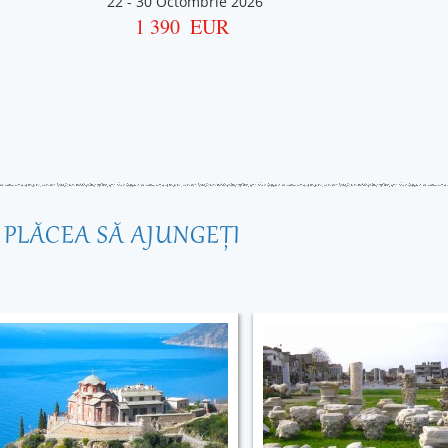
22
-
30 Octombrie 2026
1 390
EUR
R PLĂCEA SĂ AJUNGEŢI