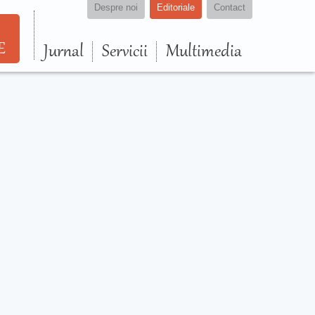
Despre noi
Editoriale
Contact
E
Jurnal
Servicii
Multimedia