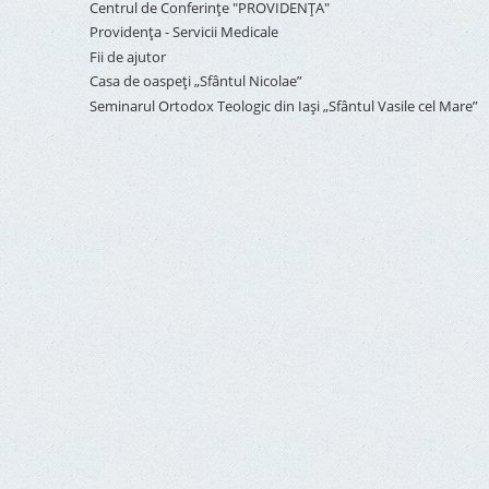
Centrul de Conferinţe "PROVIDENŢA"
Providenţa - Servicii Medicale
Fii de ajutor
Casa de oaspeți „Sfântul Nicolae”
Seminarul Ortodox Teologic din Iași „Sfântul Vasile cel Mare”