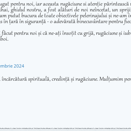
ugat pentru noi, iar aceasta rugăciune si atenție părintească
hai, ghidul nostru, a fost alături de noi neîncetat, un sprij
am putut bucura de toate obiectivele pelerinajului și ne-am înd
adus în țară în siguranță - o adevărată binecuvântare pentru fie
cut pentru noi și că ne-ați însoțit cu grijă, rugăciune și iubir
zboi.
tembrie 2024
 încărcătură spirituală, credință și rugăciune. Mulțumim pen