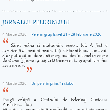
JURNALUL PELERINULUI
4 Martie 2026
Pelerin grup Israel 21 - 28 februarie 2026
Sărut mâna și mulțumim pentru tot. A fost o
experiență de neuitat pentru toți. Chiar și bonus am avut.
S-ar putea să-mi doresc să merg mai des în Israel în vreme
de război (glumesc,desigur).Oricum de la grupul Dorohoi
aveți un 10+.
4 Martie 2026
Un pelerin prins în război
Dragă echipă a Centrului de Pelerinaj Cuvioasa
Parascheva - Iași
Vă scriu cu recunoștință profundă, ca un pelerin care a