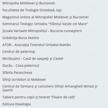
Mitropolia Moldovei și Bucovinei
Facultatea de Teologie Ortodoxă, Iaşi
Magazinul online al Mitropoliei Moldovei și Bucovinei
Seminarul Teologic Ortodox "Sfântul Vasile cel Mare"
Şcoala Varlaam Mitropolitul - Bucuria cunoaşterii
Grădinița Buna Vestire
ATOR - Asociaţia Tineretul Ortodox Român
Centrul de pelerinaj
Miclăușeni - Casă de oaspeţi şi Castel
Durău - Casa pelerinul
Sfânta Parascheva
Sfinți ocrotitori ai Moldovei
Centrul de formare și consiliere Sfinții Arhangheli Mihail și
Gavriil
Tabere pentru copii şi tineret "Floare de colţ"
Editura Doxologia