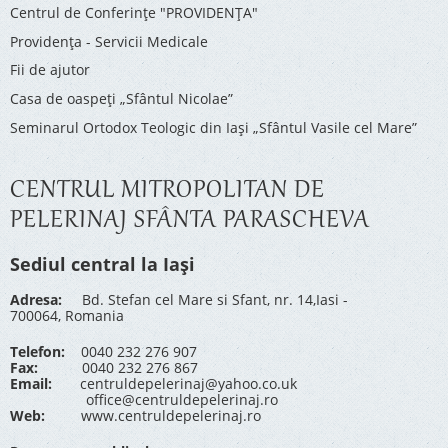
Centrul de Conferinţe "PROVIDENŢA"
Providenţa - Servicii Medicale
Fii de ajutor
Casa de oaspeți „Sfântul Nicolae”
Seminarul Ortodox Teologic din Iași „Sfântul Vasile cel Mare”
CENTRUL MITROPOLITAN DE
PELERINAJ SFÂNTA PARASCHEVA
Sediul central la Iași
Adresa:
Bd. Stefan cel Mare si Sfant, nr. 14,Iasi -
700064, Romania
Telefon:
0040 232 276 907
Fax:
0040 232 276 867
Email:
centruldepelerinaj@yahoo.co.uk
office@centruldepelerinaj.ro
Web:
www.centruldepelerinaj.ro