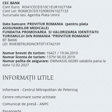
CEC BANK
Cont Euro: RO41CECEIS10C1EUR1027184
Cont Lei: RO68CECEIS1030RON1027133
Sucursala Iasi, Agentia Piata Unirii
Date bancare: PROVITUR ROMANIA (pentru plata
ASIGURARILOR MEDICALE)
FUNDATIA PROMOVAREA SI VALORIZAREA IDENTITATII
TURISMULUI DIN ROMANIA “PROVITUR ROMANIA”
BT BANK
LEI: RO83BTRLRONCRT0T1F7A2101
Numar brevet de turism:
16421 / 19.04.2010
Numar licenta de turism:
1379/ 06.03.2019
Numar polita de asigurare:
OMNIASIG 60285 valabila pana la
data 12.02.2027
INFORMAŢII UTILE
Informare - Centrul Mitropolitan de Pelerinaj
Cerere returnare sume achitate
Comunicat de presă - ANPC
Pașapoarte