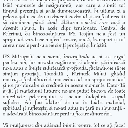
trăit momente de nesiguranță, dar care a simțit tot
timpul prezența și grija dumneavoastră. În ultima zi a
pelerinajului nostru a izbucnit razboiul și am fost nevoiți
să rămânem până când călătoria noastră spre casă a
devenit sigură. În acele clipe tensionate, Centrul de
Pelerinaj, cu binecuvântarea IPS. Teofan ne-a fost un
sprijin adevarat: ne-a oferit cazare, masă, transport și tot
ce era nevoie pentru a ne simți protejați și liniștiți.
IPS Mitropolit ne-a sunat, încurajându-ne și s-a rugat
pentru noi, iar aceasta rugăciune si atenție părintească
ne-a adus o liniște sufletească profundă, făcându-ne să ne
simțim protejați. Totodată , Părintele Mihai, ghidul
nostru, a fost alături de noi neîncetat, un sprijin constant
și un far de calm și credință în aceste momente. Datorită
grijii și rugăciunii tuturor, ne-am putut bucura de toate
obiectivele pelerinajului și ne-am îndeplinit scopul
sufletesc. Ați fost alături de noi în toate: material,
spiritual și sufletește, și ne-ați adus în țară în siguranță -
o adevărată binecuvântare pentru fiecare dintre noi.
Vă mulțumesc din adâncul inimii pentru tot ce ați făcut