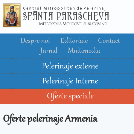
Mergi la
conţinutul
principal
Despre noi
Editoriale
Contact
Jurnal
Multimedia
Pelerinaje externe
Pelerinaje Interne
Oferte speciale
Oferte pelerinaje Armenia