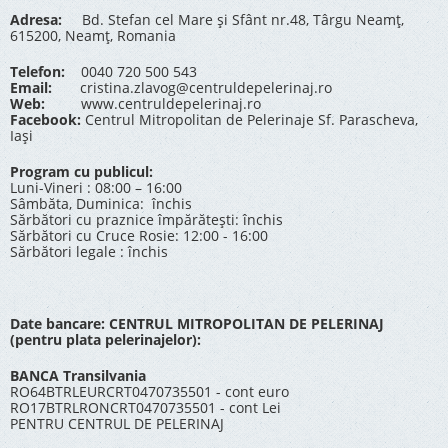
Adresa:
Bd. Stefan cel Mare și Sfânt nr.48, Târgu Neamț,
615200, Neamț, Romania
Telefon:
0040 720 500 543
Email:
cristina.zlavog@centruldepelerinaj.ro
Web:
www.centruldepelerinaj.ro
Facebook:
Centrul Mitropolitan de Pelerinaje Sf. Parascheva,
Iași
Program cu publicul:
Luni-Vineri : 08:00 – 16:00
Sâmbăta, Duminica: închis
Sărbători cu praznice împărătești: închis
Sărbători cu Cruce Rosie: 12:00 - 16:00
Sărbători legale : închis
Date bancare: CENTRUL MITROPOLITAN DE PELERINAJ
(pentru plata pelerinajelor):
BANCA Transilvania
RO64BTRLEURCRT0470735501 - cont euro
RO17BTRLRONCRT0470735501 - cont Lei
PENTRU CENTRUL DE PELERINAJ