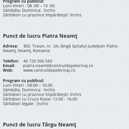
Program cu publicul:
Luni-Vineri : 08 :00 – 16 :00
Sâmbăta, Duminica: închis
Sărbători cu praznice împărătești: închis
Punct de lucru Piatra Neamț
Adresa:
Bld. Traian, nr. 3A, lângă Spitalul Județean Piatra
Neamț, Neamț, Romania
Telefon:
40 720 500 543
Email:
piatra.neamt@centruldepelerinaj.ro
Web:
www.centruldepelerinaj.ro
Program cu publicul:
Luni-Vineri : 08:00 – 16:00
Sâmbăta, Duminica: închis
Sărbători cu praznice împărătești: închis
Sărbători cu Cruce Rosie: 12:00 - 16:00
Sărbători legale : închis
Punct de lucru Târgu Neamț