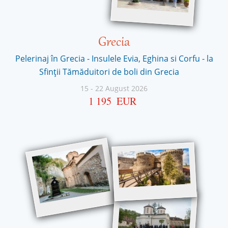
Grecia
Pelerinaj în Grecia - Insulele Evia, Eghina si Corfu - la
Sfinţii Tămăduitori de boli din Grecia
15
-
22 August 2026
1 195
EUR