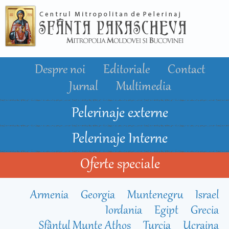
Mergi la
conţinutul
principal
Despre noi
Editoriale
Contact
Jurnal
Multimedia
Pelerinaje externe
Pelerinaje Interne
Oferte speciale
Armenia
Georgia
Muntenegru
Israel
Iordania
Egipt
Grecia
Sfântul Munte Athos
Turcia
Ucraina