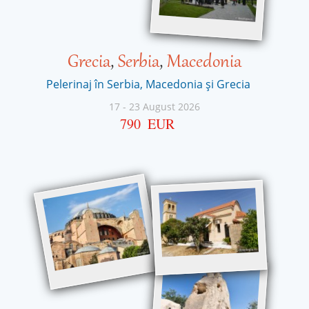
Grecia
,
Serbia
,
Macedonia
Pelerinaj în Serbia, Macedonia și Grecia
17
-
23 August 2026
790
EUR