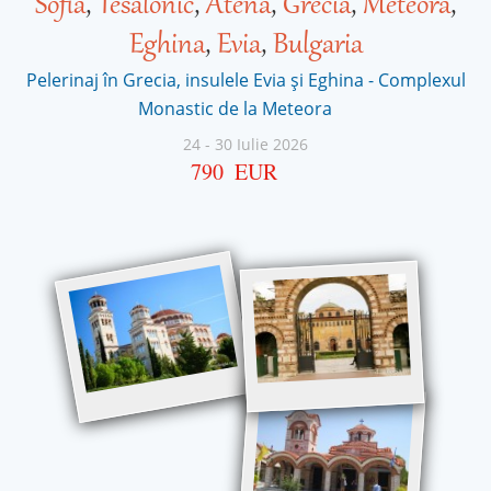
Sofia
,
Tesalonic
,
Atena
,
Grecia
,
Meteora
,
Eghina
,
Evia
,
Bulgaria
Pelerinaj în Grecia, insulele Evia și Eghina - Complexul
Monastic de la Meteora
24
-
30 Iulie 2026
790
EUR