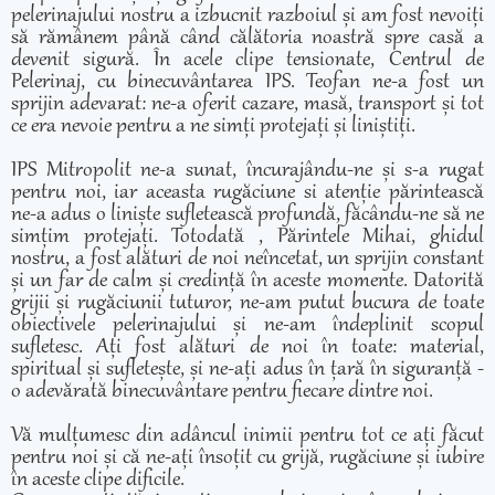
pelerinajului nostru a izbucnit razboiul și am fost nevoiți
să rămânem până când călătoria noastră spre casă a
devenit sigură. În acele clipe tensionate, Centrul de
Pelerinaj, cu binecuvântarea IPS. Teofan ne-a fost un
sprijin adevarat: ne-a oferit cazare, masă, transport și tot
ce era nevoie pentru a ne simți protejați și liniștiți.
IPS Mitropolit ne-a sunat, încurajându-ne și s-a rugat
pentru noi, iar aceasta rugăciune si atenție părintească
ne-a adus o liniște sufletească profundă, făcându-ne să ne
simțim protejați. Totodată , Părintele Mihai, ghidul
nostru, a fost alături de noi neîncetat, un sprijin constant
și un far de calm și credință în aceste momente. Datorită
grijii și rugăciunii tuturor, ne-am putut bucura de toate
obiectivele pelerinajului și ne-am îndeplinit scopul
sufletesc. Ați fost alături de noi în toate: material,
spiritual și sufletește, și ne-ați adus în țară în siguranță -
o adevărată binecuvântare pentru fiecare dintre noi.
Vă mulțumesc din adâncul inimii pentru tot ce ați făcut
pentru noi și că ne-ați însoțit cu grijă, rugăciune și iubire
în aceste clipe dificile.