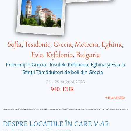
Sofia
,
Tesalonic
,
Grecia
,
Meteora
,
Eghina
,
Evia
,
Kefalonia
,
Bulgaria
Pelerinaj în Grecia - Insulele Kefalonia, Eghina și Evia la
Sfinţii Tămăduitori de boli din Grecia
21
-
29 August 2026
940
EUR
Pagini
+ mai multe
DESPRE LOCAŢIILE ÎN CARE V-AR