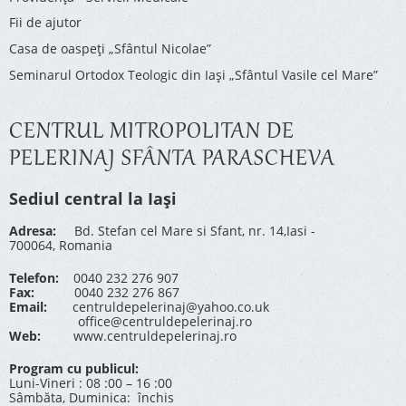
Fii de ajutor
Casa de oaspeți „Sfântul Nicolae”
Seminarul Ortodox Teologic din Iași „Sfântul Vasile cel Mare”
CENTRUL MITROPOLITAN DE
PELERINAJ SFÂNTA PARASCHEVA
Sediul central la Iași
Adresa:
Bd. Stefan cel Mare si Sfant, nr. 14,Iasi -
700064, Romania
Telefon:
0040 232 276 907
Fax:
0040 232 276 867
Email:
centruldepelerinaj@yahoo.co.uk
office@centruldepelerinaj.ro
Web:
www.centruldepelerinaj.ro
Program cu publicul:
Luni-Vineri : 08 :00 – 16 :00
Sâmbăta, Duminica: închis