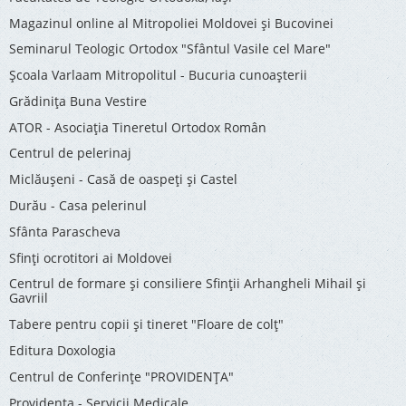
Magazinul online al Mitropoliei Moldovei și Bucovinei
Seminarul Teologic Ortodox "Sfântul Vasile cel Mare"
Şcoala Varlaam Mitropolitul - Bucuria cunoaşterii
Grădinița Buna Vestire
ATOR - Asociaţia Tineretul Ortodox Român
Centrul de pelerinaj
Miclăușeni - Casă de oaspeţi şi Castel
Durău - Casa pelerinul
Sfânta Parascheva
Sfinți ocrotitori ai Moldovei
Centrul de formare și consiliere Sfinții Arhangheli Mihail și
Gavriil
Tabere pentru copii şi tineret "Floare de colţ"
Editura Doxologia
Centrul de Conferinţe "PROVIDENŢA"
Providenţa - Servicii Medicale