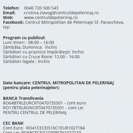
Telefon:
0040 720 500 543
Email:
cristina.zlavog@centruldepelerinaj.ro
Web:
www.centruldepelerinaj.ro
Facebook:
Centrul Mitropolitan de Pelerinaje Sf. Parascheva,
Iași
Program cu publicul:
Luni-Vineri : 08:00 – 16:00
Sâmbăta, Duminica: închis
Sărbători cu praznice împărătești: închis
Sărbători cu Cruce Rosie: 12:00 - 16:00
Sărbători legale : închis
Date bancare: CENTRUL MITROPOLITAN DE PELERINAJ
(pentru plata pelerinajelor):
BANCA Transilvania
RO64BTRLEURCRT0470735501 - cont euro
RO17BTRLRONCRT0470735501 - cont Lei
PENTRU CENTRUL DE PELERINAJ
CEC BANK
Cont Euro: RO41CECEIS10C1EUR1027184
Cont Lei: RO68CECEIS1030RON1027133