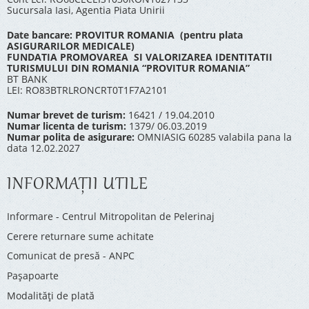
Sucursala Iasi, Agentia Piata Unirii
Date bancare: PROVITUR ROMANIA (pentru plata
ASIGURARILOR MEDICALE)
FUNDATIA PROMOVAREA SI VALORIZAREA IDENTITATII
TURISMULUI DIN ROMANIA “PROVITUR ROMANIA”
BT BANK
LEI: RO83BTRLRONCRT0T1F7A2101
Numar brevet de turism:
16421 / 19.04.2010
Numar licenta de turism:
1379/ 06.03.2019
Numar polita de asigurare:
OMNIASIG 60285 valabila pana la
data 12.02.2027
INFORMAŢII UTILE
Informare - Centrul Mitropolitan de Pelerinaj
Cerere returnare sume achitate
Comunicat de presă - ANPC
Pașapoarte
Modalități de plată