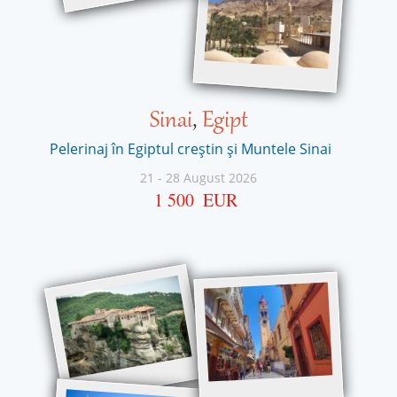
Sinai
,
Egipt
Pelerinaj în Egiptul creștin și Muntele Sinai
21
-
28 August 2026
1 500
EUR