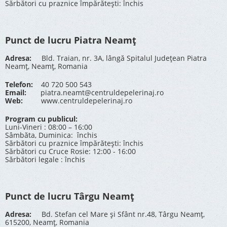
Sărbători cu praznice împărătești: închis
Punct de lucru Piatra Neamț
Adresa:
Bld. Traian, nr. 3A, lângă Spitalul Județean Piatra
Neamț, Neamț, Romania
Telefon:
40 720 500 543
Email:
piatra.neamt@centruldepelerinaj.ro
Web:
www.centruldepelerinaj.ro
Program cu publicul:
Luni-Vineri : 08:00 – 16:00
Sâmbăta, Duminica: închis
Sărbători cu praznice împărătești: închis
Sărbători cu Cruce Rosie: 12:00 - 16:00
Sărbători legale : închis
Punct de lucru Târgu Neamț
Adresa:
Bd. Stefan cel Mare și Sfânt nr.48, Târgu Neamț,
615200, Neamț, Romania