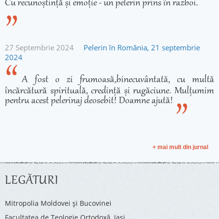
Cu recunoștință și emoție - un pelerin prins în razboi.
27 Septembrie 2024
Pelerin în România, 21 septembrie
2024
A fost o zi frumoasă,binecuvântată, cu multă
încărcătură spirituală, credință și rugăciune. Mulțumim
pentru acest pelerinaj deosebit! Doamne ajută!
+ mai mult din jurnal
LEGĂTURI
Mitropolia Moldovei și Bucovinei
Facultatea de Teologie Ortodoxă, Iaşi