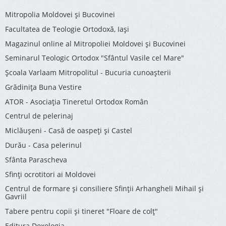
Mitropolia Moldovei și Bucovinei
Facultatea de Teologie Ortodoxă, Iaşi
Magazinul online al Mitropoliei Moldovei și Bucovinei
Seminarul Teologic Ortodox "Sfântul Vasile cel Mare"
Şcoala Varlaam Mitropolitul - Bucuria cunoaşterii
Grădinița Buna Vestire
ATOR - Asociaţia Tineretul Ortodox Român
Centrul de pelerinaj
Miclăușeni - Casă de oaspeţi şi Castel
Durău - Casa pelerinul
Sfânta Parascheva
Sfinți ocrotitori ai Moldovei
Centrul de formare și consiliere Sfinții Arhangheli Mihail și
Gavriil
Tabere pentru copii şi tineret "Floare de colţ"
Editura Doxologia