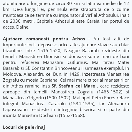
atonita are o lungime de circa 30 km si latimea medie de 12
km. De-a lungul ei, peninsula este strabatuta de o culme
muntoasa ce se termina cu impunatorul virf al Athosului, inalt
de 2030 metri. Capitala Athosului este Careia, iar portul de
acces, Dafne.
Ajutoare romanesti pentru Athos
: Au fost atit de
importante incit depasesc orice alte ajutoare slave sau chiar
bizantine. Intre 1515-1520, Neagoe Basarab rezideste din
temelii Manastirea Dionisiu si doneaza sume mari de bani
pentru refacerea Manastirii Cutlumus. Mai tirziu Matei
Basarab si Sf. Constantin Brincoveanu ii urmeaza exemplul. In
Moldova, Alexandru cel Bun, in 1429, inzestreaza Manastirea
Zografu cu mosia Capriana. Cel mai mare ctitor al manastirilor
din Athos ramine insa
Sf. Stefan cel Mare
, care rezideste
aproape din temelii Manastirea Zografu (1466-1502) si
Manastirea Grigoriu (1500-1502). Mai apoi Petru Rares reface
integral Manastirea Caracalu (1534-1535), iar Alexandru
Lapusneanu rezideste in intregime biserica si o parte din
incinta Manastirii Dochiaru (1552-1568).
Locuri de pelerinaj