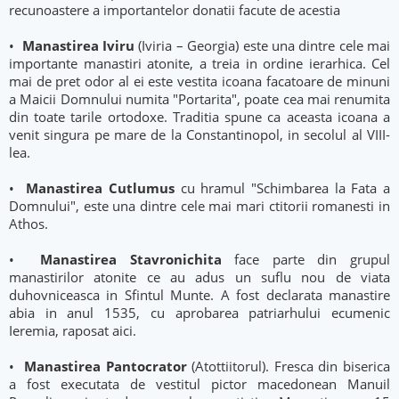
recunoastere a importantelor donatii facute de acestia
•
Manastirea Iviru
(Iviria – Georgia) este una dintre cele mai
importante manastiri atonite, a treia in ordine ierarhica. Cel
mai de pret odor al ei este vestita icoana facatoare de minuni
a Maicii Domnului numita "Portarita", poate cea mai renumita
din toate tarile ortodoxe. Traditia spune ca aceasta icoana a
venit singura pe mare de la Constantinopol, in secolul al VIII-
lea.
•
Manastirea Cutlumus
cu hramul "Schimbarea la Fata a
Domnului", este una dintre cele mai mari ctitorii romanesti in
Athos.
•
Manastirea Stavronichita
face parte din grupul
manastirilor atonite ce au adus un suflu nou de viata
duhovniceasca in Sfintul Munte. A fost declarata manastire
abia in anul 1535, cu aprobarea patriarhului ecumenic
Ieremia, raposat aici.
•
Manastirea Pantocrator
(Atottiitorul). Fresca din biserica
a fost executata de vestitul pictor macedonean Manuil