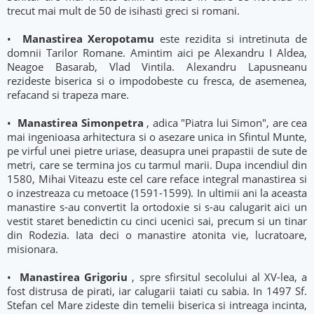
trecut mai mult de 50 de isihasti greci si romani.
•
Manastirea Xeropotamu
este rezidita si intretinuta de
domnii Tarilor Romane. Amintim aici pe Alexandru I Aldea,
Neagoe Basarab, Vlad Vintila. Alexandru Lapusneanu
rezideste biserica si o impodobeste cu fresca, de asemenea,
refacand si trapeza mare.
•
Manastirea Simonpetra
, adica "Piatra lui Simon", are cea
mai ingenioasa arhitectura si o asezare unica in Sfintul Munte,
pe virful unei pietre uriase, deasupra unei prapastii de sute de
metri, care se termina jos cu tarmul marii. Dupa incendiul din
1580, Mihai Viteazu este cel care reface integral manastirea si
o inzestreaza cu metoace (1591-1599). In ultimii ani la aceasta
manastire s-au convertit la ortodoxie si s-au calugarit aici un
vestit staret benedictin cu cinci ucenici sai, precum si un tinar
din Rodezia. Iata deci o manastire atonita vie, lucratoare,
misionara.
•
Manastirea Grigoriu
, spre sfirsitul secolului al XV-lea, a
fost distrusa de pirati, iar calugarii taiati cu sabia. In 1497 Sf.
Stefan cel Mare zideste din temelii biserica si intreaga incinta,