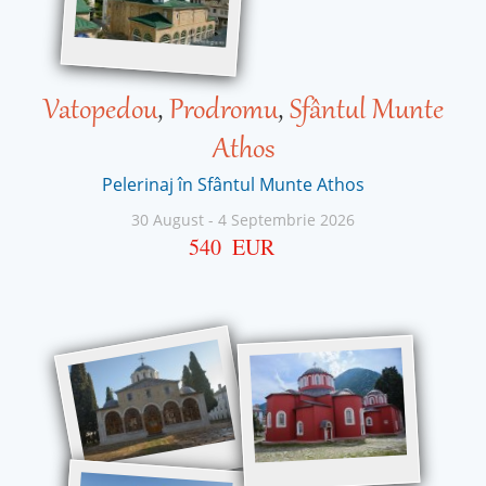
Vatopedou
,
Prodromu
,
Sfântul Munte
Athos
Pelerinaj în Sfântul Munte Athos
30 August
-
4 Septembrie 2026
540
EUR