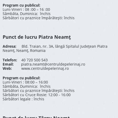
Program cu publicul:
Luni-Vineri : 08 :00 – 16 :00
Sâmbăta, Duminica: închis
Sărbători cu praznice împărătești: închis
Punct de lucru Piatra Neamț
Adresa:
Bld. Traian, nr. 3A, lângă Spitalul Județean Piatra
Neamț, Neamț, Romania
Telefon:
40 720 500 543
Email:
piatra.neamt@centruldepelerinaj.ro
Web:
www.centruldepelerinaj.ro
Program cu publicul:
Luni-Vineri : 08:00 – 16:00
Sâmbăta, Duminica: închis
Sărbători cu praznice împărătești: închis
Sărbători cu Cruce Rosie: 12:00 - 16:00
Sărbători legale : închis