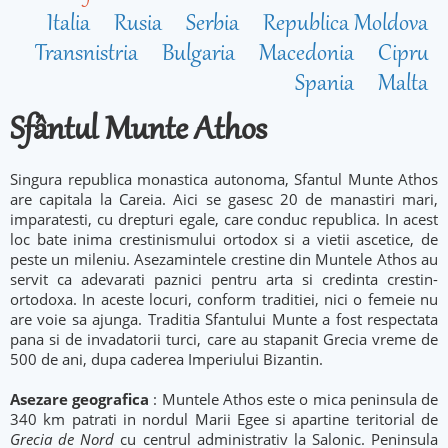
Italia
Rusia
Serbia
Republica Moldova
Transnistria
Bulgaria
Macedonia
Cipru
Spania
Malta
Sfântul Munte Athos
Singura republica monastica autonoma, Sfantul Munte Athos
are capitala la Careia. Aici se gasesc 20 de manastiri mari,
imparatesti, cu drepturi egale, care conduc republica. In acest
loc bate inima crestinismului ortodox si a vietii ascetice, de
peste un mileniu. Asezamintele crestine din Muntele Athos au
servit ca adevarati paznici pentru arta si credinta crestin-
ortodoxa. In aceste locuri, conform traditiei, nici o femeie nu
are voie sa ajunga. Traditia Sfantului Munte a fost respectata
pana si de invadatorii turci, care au stapanit Grecia vreme de
500 de ani, dupa caderea Imperiului Bizantin.
Asezare geografica
: Muntele Athos este o mica peninsula de
340 km patrati in nordul Marii Egee si apartine teritorial de
Grecia de Nord
cu centrul administrativ la Salonic. Peninsula