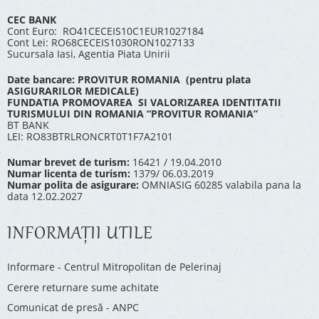
CEC BANK
Cont Euro: RO41CECEIS10C1EUR1027184
Cont Lei: RO68CECEIS1030RON1027133
Sucursala Iasi, Agentia Piata Unirii
Date bancare: PROVITUR ROMANIA (pentru plata
ASIGURARILOR MEDICALE)
FUNDATIA PROMOVAREA SI VALORIZAREA IDENTITATII
TURISMULUI DIN ROMANIA “PROVITUR ROMANIA”
BT BANK
LEI: RO83BTRLRONCRT0T1F7A2101
Numar brevet de turism:
16421 / 19.04.2010
Numar licenta de turism:
1379/ 06.03.2019
Numar polita de asigurare:
OMNIASIG 60285 valabila pana la
data 12.02.2027
INFORMAŢII UTILE
Informare - Centrul Mitropolitan de Pelerinaj
Cerere returnare sume achitate
Comunicat de presă - ANPC