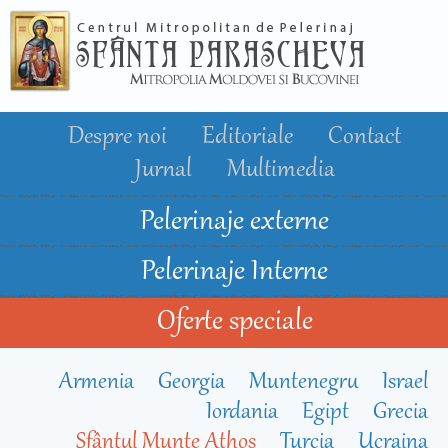
Mergi la
conţinutul
principal
Despre noi
Editoriale
Contact
Jurnal
Multimedia
Pelerinaje externe
Pelerinaje Interne
Oferte speciale
Armenia
Georgia
Muntenegru
Israel
Iordania
Egipt
Grecia
Sfântul Munte Athos
Turcia
Ucraina