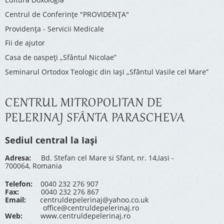
Centrul de Conferinţe "PROVIDENŢA"
Providenţa - Servicii Medicale
Fii de ajutor
Casa de oaspeți „Sfântul Nicolae”
Seminarul Ortodox Teologic din Iași „Sfântul Vasile cel Mare”
CENTRUL MITROPOLITAN DE
PELERINAJ SFÂNTA PARASCHEVA
Sediul central la Iași
Adresa:
Bd. Stefan cel Mare si Sfant, nr. 14,Iasi -
700064, Romania
Telefon:
0040 232 276 907
Fax:
0040 232 276 867
Email:
centruldepelerinaj@yahoo.co.uk
office@centruldepelerinaj.ro
Web:
www.centruldepelerinaj.ro