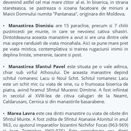
devenind astfel cel mai mare ctitor al ei. In biserica, in strana
stareteasca, se pastreaza o icoana facatoare de minuni a
Maicii Domnului numita "Pantanasa", originara din Moldova.
•
Manastirea Dionisiu
are 15 paraclise, precum si 7 chilii
pustnicesti pe munte, in care se nevoiesc cativa sihastri.
Dintotdeauna aceasta manastire a avut si are una dintre cele
mai aspre randuieli de viata monahala. Aici se pune mare pret
pe viata mistica, contemplativa si trairea rugaciunii inimii in
deplina liniste, smerenie, tacere si post.
•
Manastirea Sfantul Pavel
este situata pe o vale adinca,
chiar sub virful Athosului. De aceasta manastire depind
schitul romanesc Lacu si Noul Schit. Schitul romanesc Lacu
este un schit mic cu viata de sine, cu o frumoasa biserica de
piatra, avind hramul Sfintul Mucenic Dimitrie. A fost infiintat
in secolul al XVIII-lea de citiva calugari de la Neamt,
Caldarusani, Cernica si din manastirile basarabene.
•
Marea Lavra
este cea dintii manastire cu viata de obste din
Sfintul Munte. A fost zidita de Sfintul Atanasie Atonitul in anul
963, cu ajutorul imparatilor bizantini Nichifor Focas (963-969)
si Ioan Tsimiskes (969-976). Este considerata cea dintii