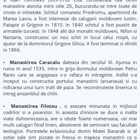
manastire atonita intre cele 20, bucurandu-se intre toate de
cinste si intiietate. Schitul romanesc Prodromu, apartinind de
Marea Lavra, a fost intemeiat de calugarii moldoveni Iustin,
Patapie si Grigore in 1810. In 1840 schitul a fost pustiit de
armatele turcesti. In 1848 alti doi monahi moldoveni, Nifon si
Nectarie, construiesc un nou schit in locul celui risipit, cu
ajutor de la domnitorul Grigore Ghica. A fost terminat si sfintit
in 1866.
•
Manastirea Caracalu
dateaza din secolul XI. Ajunsa in
ruina in anul 1535, intra in grija donmului moldovean Petru
Rares care se angajeaza s-o refaca in intregime. Astfel s-a
inceput cu constructia portului manastirii (arsanaua) si cu
ridicarea unui turn inalt de paza. Se reconstruieste biserica si
intreg ansamblul de chilii.
•
Manastirea Filoteu
, o asezare minunata in mijlocul
codrilor si a poienilor. In aceasta chinovie se duce o inalta
viata duhovniceasca, are o obste foarte numeroasa, cei mai
multi calugari fiind tineri, absolventi de seminarii sau facultati
teologice. Portretele evlaviosului domn Matei Basarab si al
sotiei sale sint pictate in fresca in trapeza manastirii ca o