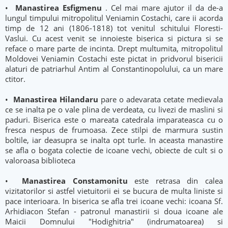
•
Manastirea Esfigmenu
. Cel mai mare ajutor il da de-a
lungul timpului mitropolitul Veniamin Costachi, care ii acorda
timp de 12 ani (1806-1818) tot venitul schitului Floresti-
Vaslui. Cu acest venit se innoieste biserica si pictura si se
reface o mare parte de incinta. Drept multumita, mitropolitul
Moldovei Veniamin Costachi este pictat in pridvorul bisericii
alaturi de patriarhul Antim al Constantinopolului, ca un mare
ctitor.
•
Manastirea Hilandaru
pare o adevarata cetate medievala
ce se inalta pe o vale plina de verdeata, cu livezi de maslini si
paduri. Biserica este o mareata catedrala imparateasca cu o
fresca nespus de frumoasa. Zece stilpi de marmura sustin
boltile, iar deasupra se inalta opt turle. In aceasta manastire
se afla o bogata colectie de icoane vechi, obiecte de cult si o
valoroasa biblioteca
•
Manastirea Constamonitu
este retrasa din calea
vizitatorilor si astfel vietuitorii ei se bucura de multa liniste si
pace interioara. In biserica se afla trei icoane vechi: icoana Sf.
Arhidiacon Stefan - patronul manastirii si doua icoane ale
Maicii Domnului "Hodighitria" (indrumatoarea) si