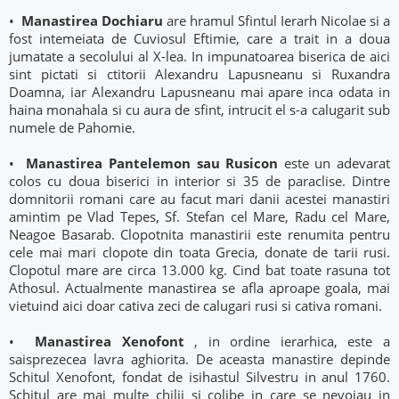
•
Manastirea Dochiaru
are hramul Sfintul Ierarh Nicolae si a
fost intemeiata de Cuviosul Eftimie, care a trait in a doua
jumatate a secolului al X-lea. In impunatoarea biserica de aici
sint pictati si ctitorii Alexandru Lapusneanu si Ruxandra
Doamna, iar Alexandru Lapusneanu mai apare inca odata in
haina monahala si cu aura de sfint, intrucit el s-a calugarit sub
numele de Pahomie.
•
Manastirea Pantelemon sau Rusicon
este un adevarat
colos cu doua biserici in interior si 35 de paraclise. Dintre
domnitorii romani care au facut mari danii acestei manastiri
amintim pe Vlad Tepes, Sf. Stefan cel Mare, Radu cel Mare,
Neagoe Basarab. Clopotnita manastirii este renumita pentru
cele mai mari clopote din toata Grecia, donate de tarii rusi.
Clopotul mare are circa 13.000 kg. Cind bat toate rasuna tot
Athosul. Actualmente manastirea se afla aproape goala, mai
vietuind aici doar cativa zeci de calugari rusi si cativa romani.
•
Manastirea Xenofont
, in ordine ierarhica, este a
saisprezecea lavra aghiorita. De aceasta manastire depinde
Schitul Xenofont, fondat de isihastul Silvestru in anul 1760.
Schitul are mai multe chilii si colibe in care se nevoiau in