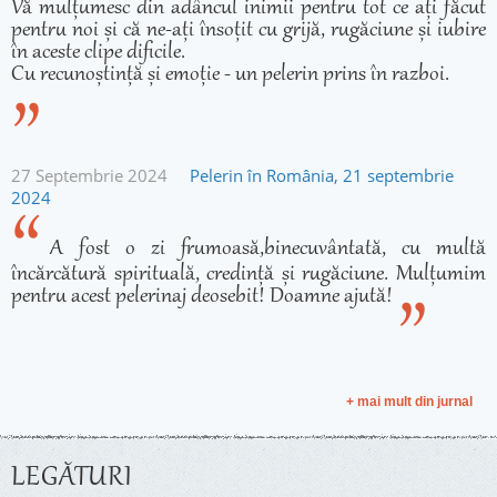
Vă mulțumesc din adâncul inimii pentru tot ce ați făcut
pentru noi și că ne-ați însoțit cu grijă, rugăciune și iubire
în aceste clipe dificile.
Cu recunoștință și emoție - un pelerin prins în razboi.
27 Septembrie 2024
Pelerin în România, 21 septembrie
2024
A fost o zi frumoasă,binecuvântată, cu multă
încărcătură spirituală, credință și rugăciune. Mulțumim
pentru acest pelerinaj deosebit! Doamne ajută!
+ mai mult din jurnal
LEGĂTURI