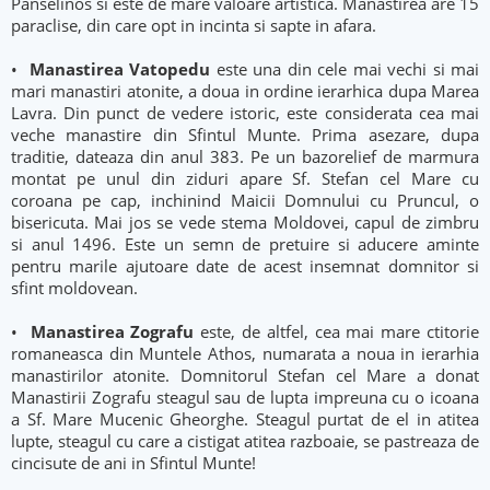
Panselinos si este de mare valoare artistica. Manastirea are 15
paraclise, din care opt in incinta si sapte in afara.
•
Manastirea Vatopedu
este una din cele mai vechi si mai
mari manastiri atonite, a doua in ordine ierarhica dupa Marea
Lavra. Din punct de vedere istoric, este considerata cea mai
veche manastire din Sfintul Munte. Prima asezare, dupa
traditie, dateaza din anul 383. Pe un bazorelief de marmura
montat pe unul din ziduri apare Sf. Stefan cel Mare cu
coroana pe cap, inchinind Maicii Domnului cu Pruncul, o
bisericuta. Mai jos se vede stema Moldovei, capul de zimbru
si anul 1496. Este un semn de pretuire si aducere aminte
pentru marile ajutoare date de acest insemnat domnitor si
sfint moldovean.
•
Manastirea Zografu
este, de altfel, cea mai mare ctitorie
romaneasca din Muntele Athos, numarata a noua in ierarhia
manastirilor atonite. Domnitorul Stefan cel Mare a donat
Manastirii Zografu steagul sau de lupta impreuna cu o icoana
a Sf. Mare Mucenic Gheorghe. Steagul purtat de el in atitea
lupte, steagul cu care a cistigat atitea razboaie, se pastreaza de
cincisute de ani in Sfintul Munte!