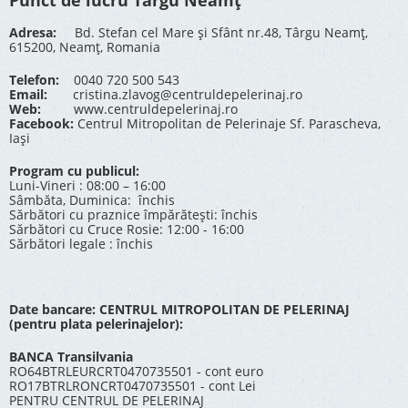
Punct de lucru Târgu Neamț
Adresa:
Bd. Stefan cel Mare și Sfânt nr.48, Târgu Neamț,
615200, Neamț, Romania
Telefon:
0040 720 500 543
Email:
cristina.zlavog@centruldepelerinaj.ro
Web:
www.centruldepelerinaj.ro
Facebook:
Centrul Mitropolitan de Pelerinaje Sf. Parascheva,
Iași
Program cu publicul:
Luni-Vineri : 08:00 – 16:00
Sâmbăta, Duminica: închis
Sărbători cu praznice împărătești: închis
Sărbători cu Cruce Rosie: 12:00 - 16:00
Sărbători legale : închis
Date bancare: CENTRUL MITROPOLITAN DE PELERINAJ
(pentru plata pelerinajelor):
BANCA Transilvania
RO64BTRLEURCRT0470735501 - cont euro
RO17BTRLRONCRT0470735501 - cont Lei
PENTRU CENTRUL DE PELERINAJ