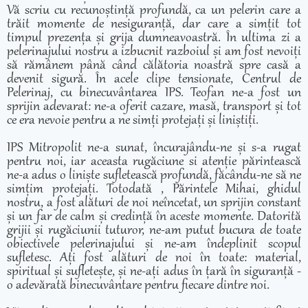
Vă scriu cu recunoștință profundă, ca un pelerin care a
trăit momente de nesiguranță, dar care a simțit tot
timpul prezența și grija dumneavoastră. În ultima zi a
pelerinajului nostru a izbucnit razboiul și am fost nevoiți
să rămânem până când călătoria noastră spre casă a
devenit sigură. În acele clipe tensionate, Centrul de
Pelerinaj, cu binecuvântarea IPS. Teofan ne-a fost un
sprijin adevarat: ne-a oferit cazare, masă, transport și tot
ce era nevoie pentru a ne simți protejați și liniștiți.
IPS Mitropolit ne-a sunat, încurajându-ne și s-a rugat
pentru noi, iar aceasta rugăciune si atenție părintească
ne-a adus o liniște sufletească profundă, făcându-ne să ne
simțim protejați. Totodată , Părintele Mihai, ghidul
nostru, a fost alături de noi neîncetat, un sprijin constant
și un far de calm și credință în aceste momente. Datorită
grijii și rugăciunii tuturor, ne-am putut bucura de toate
obiectivele pelerinajului și ne-am îndeplinit scopul
sufletesc. Ați fost alături de noi în toate: material,
spiritual și sufletește, și ne-ați adus în țară în siguranță -
o adevărată binecuvântare pentru fiecare dintre noi.