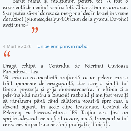
Sărut mâna și mulțumim pentru tot. A fost o
experiență de neuitat pentru toți. Chiar și bonus am avut.
S-ar putea să-mi doresc să merg mai des în Israel în vreme
de război (glumesc,desigur).Oricum de la grupul Dorohoi
aveți un 10+.
4 Martie 2026
Un pelerin prins în război
Dragă echipă a Centrului de Pelerinaj Cuvioasa
Parascheva - Iași
Vă scriu cu recunoștință profundă, ca un pelerin care a
trăit momente de nesiguranță, dar care a simțit tot
timpul prezența și grija dumneavoastră. În ultima zi a
pelerinajului nostru a izbucnit razboiul și am fost nevoiți
să rămânem până când călătoria noastră spre casă a
devenit sigură. În acele clipe tensionate, Centrul de
Pelerinaj, cu binecuvântarea IPS. Teofan ne-a fost un
sprijin adevarat: ne-a oferit cazare, masă, transport și tot
ce era nevoie pentru a ne simți protejați și liniștiți.