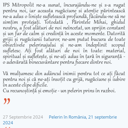
IPS Mitropolit ne-a sunat, încurajându-ne și s-a rugat
pentru noi, iar aceasta rugăciune si atenție părintească
ne-a adus o liniște sufletească profundă, făcându-ne să ne
simțim protejați. Totodată , Părintele Mihai, ghidul
nostru, a fost alături de noi neîncetat, un sprijin constant
și un far de calm și credință în aceste momente. Datorită
grijii și rugăciunii tuturor, ne-am putut bucura de toate
obiectivele pelerinajului și ne-am îndeplinit scopul
sufletesc. Ați fost alături de noi în toate: material,
spiritual și sufletește, și ne-ați adus în țară în siguranță -
o adevărată binecuvântare pentru fiecare dintre noi.
Vă mulțumesc din adâncul inimii pentru tot ce ați făcut
pentru noi și că ne-ați însoțit cu grijă, rugăciune și iubire
în aceste clipe dificile.
Cu recunoștință și emoție - un pelerin prins în razboi.
27 Septembrie 2024
Pelerin în România, 21 septembrie
2024