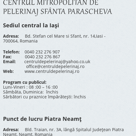
CENTRUL MITROPOLITAN DE
PELERINAJ SFÂNTA PARASCHEVA
Sediul central la Iași
Adresa:
Bd. Stefan cel Mare si Sfant, nr. 14,Iasi -
700064, Romania
Telefon:
0040 232 276 907
Fax:
0040 232 276 867
Email:
centruldepelerinaj@yahoo.co.uk
office@centruldepelerinaj.ro
Web:
www.centruldepelerinaj.ro
Program cu publicul:
Luni-Vineri : 08 :00 – 16 :00
Sâmbăta, Duminica: închis
Sărbători cu praznice împărătești: închis
Punct de lucru Piatra Neamț
Adresa:
Bld. Traian, nr. 3A, lângă Spitalul Județean Piatra
Neamț, Neamț, Romania