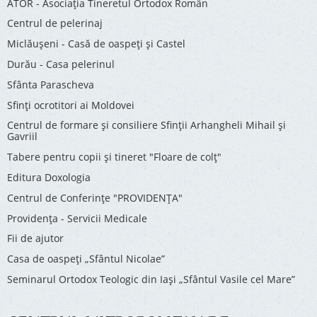
ATOR - Asociaţia Tineretul Ortodox Român
Centrul de pelerinaj
Miclăușeni - Casă de oaspeţi şi Castel
Durău - Casa pelerinul
Sfânta Parascheva
Sfinți ocrotitori ai Moldovei
Centrul de formare și consiliere Sfinții Arhangheli Mihail și
Gavriil
Tabere pentru copii şi tineret "Floare de colţ"
Editura Doxologia
Centrul de Conferinţe "PROVIDENŢA"
Providenţa - Servicii Medicale
Fii de ajutor
Casa de oaspeți „Sfântul Nicolae”
Seminarul Ortodox Teologic din Iași „Sfântul Vasile cel Mare”