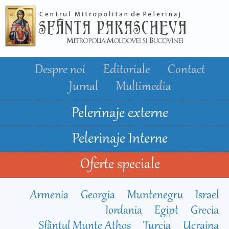
Mergi la
conţinutul
principal
Despre noi
Editoriale
Contact
Jurnal
Multimedia
Pelerinaje externe
Pelerinaje Interne
Oferte speciale
Armenia
Georgia
Muntenegru
Israel
Iordania
Egipt
Grecia
Sfântul Munte Athos
Turcia
Ucraina