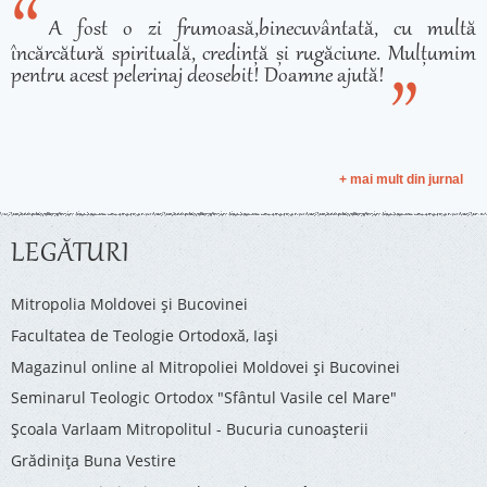
A fost o zi frumoasă,binecuvântată, cu multă
încărcătură spirituală, credință și rugăciune. Mulțumim
pentru acest pelerinaj deosebit! Doamne ajută!
+ mai mult din jurnal
LEGĂTURI
Mitropolia Moldovei și Bucovinei
Facultatea de Teologie Ortodoxă, Iaşi
Magazinul online al Mitropoliei Moldovei și Bucovinei
Seminarul Teologic Ortodox "Sfântul Vasile cel Mare"
Şcoala Varlaam Mitropolitul - Bucuria cunoaşterii
Grădinița Buna Vestire