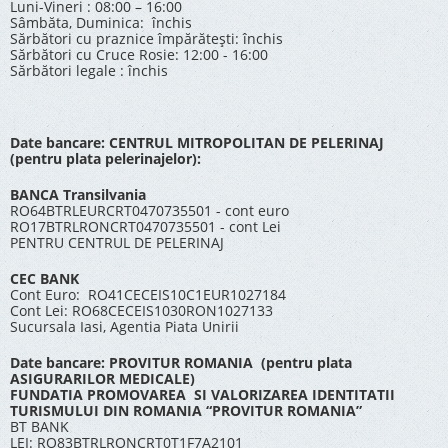
Luni-Vineri : 08:00 – 16:00
Sâmbăta, Duminica: închis
Sărbători cu praznice împărătești: închis
Sărbători cu Cruce Rosie: 12:00 - 16:00
Sărbători legale : închis
Date bancare: CENTRUL MITROPOLITAN DE PELERINAJ
(pentru plata pelerinajelor):
BANCA Transilvania
RO64BTRLEURCRT0470735501 - cont euro
RO17BTRLRONCRT0470735501 - cont Lei
PENTRU CENTRUL DE PELERINAJ
CEC BANK
Cont Euro: RO41CECEIS10C1EUR1027184
Cont Lei: RO68CECEIS1030RON1027133
Sucursala Iasi, Agentia Piata Unirii
Date bancare: PROVITUR ROMANIA (pentru plata
ASIGURARILOR MEDICALE)
FUNDATIA PROMOVAREA SI VALORIZAREA IDENTITATII
TURISMULUI DIN ROMANIA “PROVITUR ROMANIA”
BT BANK
LEI: RO83BTRLRONCRT0T1F7A2101