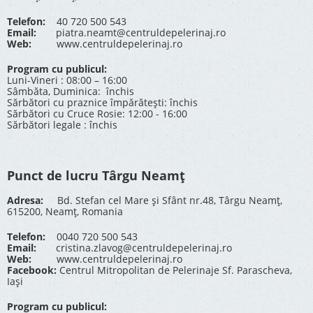
Telefon:
40 720 500 543
Email:
piatra.neamt@centruldepelerinaj.ro
Web:
www.centruldepelerinaj.ro
Program cu publicul:
Luni-Vineri : 08:00 – 16:00
Sâmbăta, Duminica: închis
Sărbători cu praznice împărătești: închis
Sărbători cu Cruce Rosie: 12:00 - 16:00
Sărbători legale : închis
Punct de lucru Târgu Neamț
Adresa:
Bd. Stefan cel Mare și Sfânt nr.48, Târgu Neamț,
615200, Neamț, Romania
Telefon:
0040 720 500 543
Email:
cristina.zlavog@centruldepelerinaj.ro
Web:
www.centruldepelerinaj.ro
Facebook:
Centrul Mitropolitan de Pelerinaje Sf. Parascheva,
Iași
Program cu publicul: