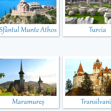
Sfântul Munte Athos
Turcia
Maramureș
Transilvan