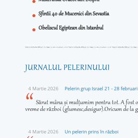
Misteriosul Oracol din Delphi
Sfintii 40 de Mucenici din Sevastia
Obeliscul Egiptean din Istanbul
JURNALUL PELERINULUI
4 Martie 2026
Pelerin grup Israel 21 - 28 februa
Sărut mâna și mulțumim pentru tot. A fost o 
vreme de război (glumesc,desigur).Oricum de la g
4 Martie 2026
Un pelerin prins în război