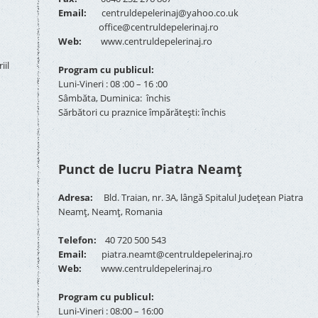
Email:
centruldepelerinaj@yahoo.co.uk
office@centruldepelerinaj.ro
Web:
www.centruldepelerinaj.ro
iil
Program cu publicul:
Luni-Vineri : 08 :00 – 16 :00
Sâmbăta, Duminica: închis
Sărbători cu praznice împărătești: închis
Punct de lucru Piatra Neamț
Adresa:
Bld. Traian, nr. 3A, lângă Spitalul Județean Piatra
Neamț, Neamț, Romania
Telefon:
40 720 500 543
Email:
piatra.neamt@centruldepelerinaj.ro
Web:
www.centruldepelerinaj.ro
Program cu publicul:
Luni-Vineri : 08:00 – 16:00