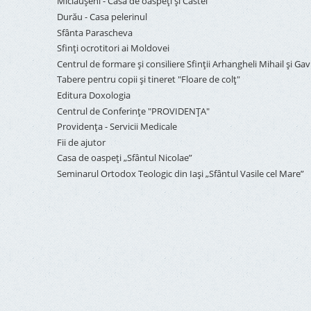
Miclăușeni - Casă de oaspeţi şi Castel
Durău - Casa pelerinul
Sfânta Parascheva
Sfinți ocrotitori ai Moldovei
Centrul de formare și consiliere Sfinții Arhangheli Mihail și Gavr
Tabere pentru copii şi tineret "Floare de colţ"
Editura Doxologia
Centrul de Conferinţe "PROVIDENŢA"
Providenţa - Servicii Medicale
Fii de ajutor
Casa de oaspeți „Sfântul Nicolae”
Seminarul Ortodox Teologic din Iași „Sfântul Vasile cel Mare”