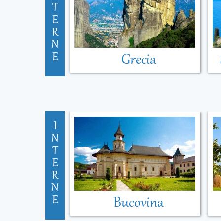
T
E
R
N
E
Grecia
I
N
T
E
R
N
E
Bucovina