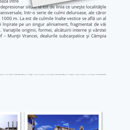
ează între
resionar situat la est de linia ce uneşte localităţile
ansversale, într-o serie de culmi deluroase, ale căror
 1000 m. La est de culmile înalte vestice se află un al
i înşirate pe un singur aliniament, fragmentat de văi
ariaţiile originii, formei, alcătuirii interne şi vârstei
ief – Munţii Vrancei, dealurile subcarpatice şi Câmpia