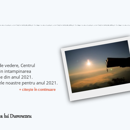
de vedere, Centrul
 in intampinarea
le din anul 2021.
ele noastre pentru anul 2021.
+ citeşte în continuare
rea lui Dumnezeu