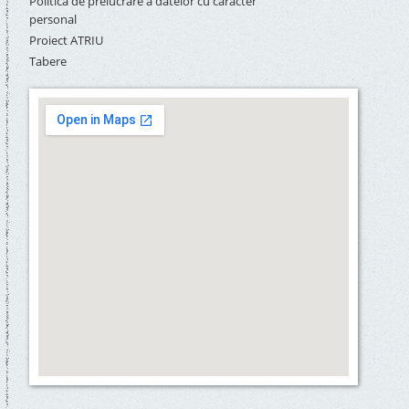
Politica de prelucrare a datelor cu caracter
personal
Proiect ATRIU
Tabere