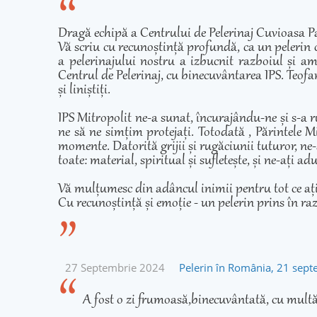
Dragă echipă a Centrului de Pelerinaj Cuvioasa Pa
Vă scriu cu recunoștință profundă, ca un pelerin 
a pelerinajului nostru a izbucnit razboiul și am
Centrul de Pelerinaj, cu binecuvântarea IPS. Teofan
și liniștiți.
IPS Mitropolit ne-a sunat, încurajându-ne și s-a r
ne să ne simțim protejați. Totodată , Părintele Mi
momente. Datorită grijii și rugăciunii tuturor, ne-
toate: material, spiritual și sufletește, și ne-ați 
Vă mulțumesc din adâncul inimii pentru tot ce ați fă
Cu recunoștință și emoție - un pelerin prins în ra
27 Septembrie 2024
Pelerin în România, 21 sep
A fost o zi frumoasă,binecuvântată, cu multă