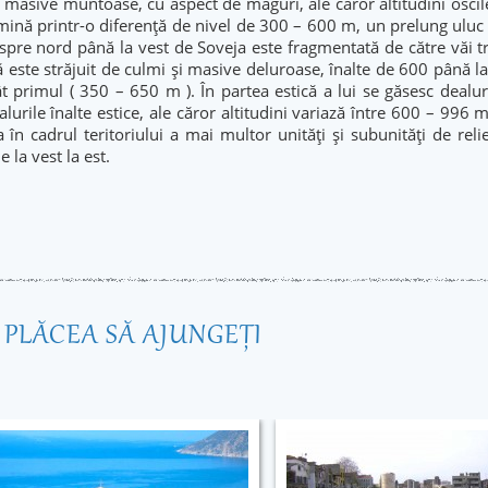
şi masive muntoase, cu aspect de măguri, ale căror altitudini oscil
ă printr-o diferenţă de nivel de 300 – 600 m, un prelung uluc dep
 spre nord până la vest de Soveja este fragmentată de către văi tr
ă este străjuit de culmi şi masive deluroase, înalte de 600 până la
t primul ( 350 – 650 m ). În partea estică a lui se găsesc dealur
urile înalte estice, ale căror altitudini variază între 600 – 996 m. V
 în cadrul teritoriului a mai multor unităţi şi subunităţi de rel
e la vest la est.
R PLĂCEA SĂ AJUNGEŢI