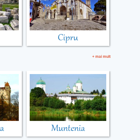
Cipru
+ mai mult
ia
Muntenia