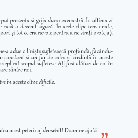
mpul prezența și grija dumneavoastră. În ultima zi
casă a devenit sigură. În acele clipe tensionate,
ort și tot ce era nevoie pentru a ne simți protejați
 ne-a adus o liniște sufletească profundă, făcându-
in constant și un far de calm și credință în aceste
eplinit scopul sufletesc. Ați fost alături de noi în
care dintre noi.
e în aceste clipe dificile.
tru acest pelerinaj deosebit! Doamne ajută!