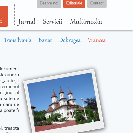
Despre noi
Editoriale
Contact
E
Jurnal
Servicii
Multimedia
Transilvania
Banat
Dobrogea
Vrancea
(document
 Alexandru
 „au ieşit
 termenul
n ţinut al
va sute de
ia oară de
a poate fi
l, treapta