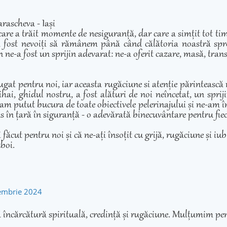
rascheva - Iași
care a trăit momente de nesiguranță, dar care a simțit tot ti
 fost nevoiți să rămânem până când călătoria noastră spre 
 ne-a fost un sprijin adevarat: ne-a oferit cazare, masă, transp
ugat pentru noi, iar aceasta rugăciune si atenție părintească
hai, ghidul nostru, a fost alături de noi neîncetat, un sprij
am putut bucura de toate obiectivele pelerinajului și ne-am înd
adus în țară în siguranță - o adevărată binecuvântare pentru fie
cut pentru noi și că ne-ați însoțit cu grijă, rugăciune și iubir
zboi.
tembrie 2024
 încărcătură spirituală, credință și rugăciune. Mulțumim pen