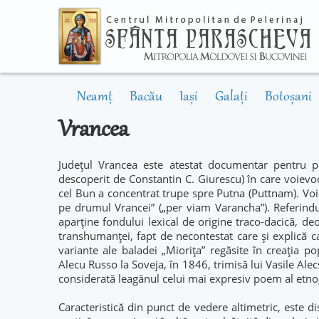
Neamț
Bacău
Iași
Galați
Botoșani
Vrancea
Judeţul Vrancea este atestat documentar pentru p
descoperit de Constantin C. Giurescu) în care voievo
cel Bun a concentrat trupe spre Putna (Puttnam). Voiev
pe drumul Vrancei” („per viam Varancha”). Referind
aparţine fondului lexical de origine traco-dacicã, 
transhumanţei, fapt de necontestat care şi explică car
variante ale baladei „Mioriţa” regăsite în creaţia p
Alecu Russo la Soveja, în 1846, trimisă lui Vasile Alec
considerată leagănul celui mai expresiv poem al etn
Caracteristică din punct de vedere altimetric, este di