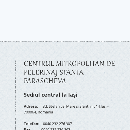
CENTRUL MITROPOLITAN DE
PELERINAJ SFÂNTA
PARASCHEVA
Sediul central la Iași
Adresa:
Bd. Stefan cel Mare si Sfant, nr. 14,Iasi -
700064, Romania
Telefon:
0040 232 276 907
Fax:
0040 232 276 867