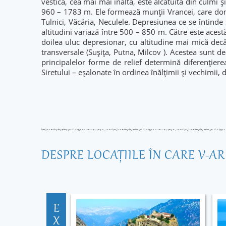
vestică, cea mai mai înaltă, este alcătuită din culmi 
960 – 1783 m. Ele formează munţii Vrancei, care domin
Tulnici, Văcăria, Neculele. Depresiunea ce se întinde
altitudini variază între 500 – 850 m. Către este acest
doilea uluc depresionar, cu altitudine mai mică decâ
transversale (Suşiţa, Putna, Milcov ). Acestea sunt deal
principalelor forme de relief determină diferenţierea
Siretului – eşalonate în ordinea înălţimii şi vechimii, d
DESPRE LOCAŢIILE ÎN CARE V-A
E
X