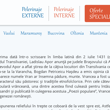
Mergi la
conţinutul
Pelerinaje
Pelerinaje
Oferte
principal
EXTERNE
INTERNE
SPECIAL
Vaslui
Maramureș
Bucovina
Oltenia
Muntenia
rima dată într-o scrisoare în limba latină din 2 iulie 1431 
dul Transilvaniei, Ladislau Apor anunţă pe judele Braşovului că
odul Apor a aflat ştirea de la câţiva locuitori din Transilvania ce
u-se la la Varancha, Bogdan Petriceicu Haşdeu a emis opinia că
deoarece numele Vran ar însemna pădure, munte. Vrancea a fost u
acterul său păstoresc şi tradiţiile etnofolclorice. Prin cele câte
opulară vrânceană, una dintre acestea fiind culeasă pentru întâ
sandri şi publicată în culegerea acestuia „Poezii populare”, Vrance
ogenezei româneşti.
spunerea reliefului în trepte ce coboară de la vest spre est, Astfe