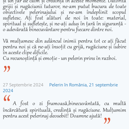
și un far de calm și credință în aceste momente. Datorită
grijii și rugăciunii tuturor, ne-am putut bucura de toate
obiectivele pelerinajului și ne-am îndeplinit scopul
sufletesc. Ați fost alături de noi în toate: material,
spiritual și sufletește, și ne-ați adus în țară în siguranță -
o adevărată binecuvântare pentru fiecare dintre noi.
Vă mulțumesc din adâncul inimii pentru tot ce ați făcut
pentru noi și că ne-ați însoțit cu grijă, rugăciune și iubire
în aceste clipe dificile.
Cu recunoștință și emoție - un pelerin prins în razboi.
27 Septembrie 2024
Pelerin în România, 21 septembrie
2024
A fost o zi frumoasă,binecuvântată, cu multă
încărcătură spirituală, credință și rugăciune. Mulțumim
pentru acest pelerinaj deosebit! Doamne ajută!