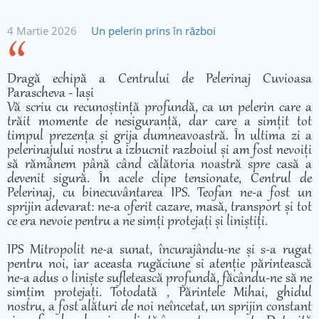
4 Martie 2026
Un pelerin prins în război
Dragă echipă a Centrului de Pelerinaj Cuvioasa
Parascheva - Iași
Vă scriu cu recunoștință profundă, ca un pelerin care a
trăit momente de nesiguranță, dar care a simțit tot
timpul prezența și grija dumneavoastră. În ultima zi a
pelerinajului nostru a izbucnit razboiul și am fost nevoiți
să rămânem până când călătoria noastră spre casă a
devenit sigură. În acele clipe tensionate, Centrul de
Pelerinaj, cu binecuvântarea IPS. Teofan ne-a fost un
sprijin adevarat: ne-a oferit cazare, masă, transport și tot
ce era nevoie pentru a ne simți protejați și liniștiți.
IPS Mitropolit ne-a sunat, încurajându-ne și s-a rugat
pentru noi, iar aceasta rugăciune si atenție părintească
ne-a adus o liniște sufletească profundă, făcându-ne să ne
simțim protejați. Totodată , Părintele Mihai, ghidul
nostru, a fost alături de noi neîncetat, un sprijin constant