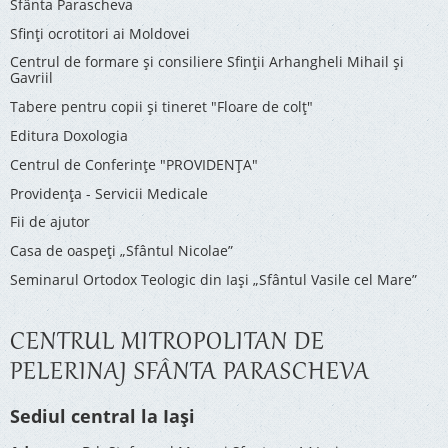
Sfânta Parascheva
Sfinți ocrotitori ai Moldovei
Centrul de formare și consiliere Sfinții Arhangheli Mihail și
Gavriil
Tabere pentru copii şi tineret "Floare de colţ"
Editura Doxologia
Centrul de Conferinţe "PROVIDENŢA"
Providenţa - Servicii Medicale
Fii de ajutor
Casa de oaspeți „Sfântul Nicolae”
Seminarul Ortodox Teologic din Iași „Sfântul Vasile cel Mare”
CENTRUL MITROPOLITAN DE
PELERINAJ SFÂNTA PARASCHEVA
Sediul central la Iași