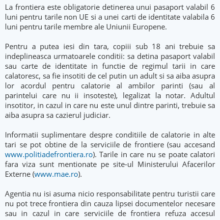
La frontiera este obligatorie detinerea unui pasaport valabil 6
luni pentru tarile non UE si a unei carti de identitate valabila 6
luni pentru tarile membre ale Uniunii Europene.
Pentru a putea iesi din tara, copiii sub 18 ani trebuie sa
indeplineasca urmatoarele conditii: sa detina pasaport valabil
sau carte de identitate in functie de regimul tarii in care
calatoresc, sa fie insotiti de cel putin un adult si sa aiba asupra
lor acordul pentru calatorie al ambilor parinti (sau al
parintelui care nu ii insoteste), legalizat la notar. Adultul
insotitor, in cazul in care nu este unul dintre parinti, trebuie sa
aiba asupra sa cazierul judiciar.
Informatii suplimentare despre conditiile de calatorie in alte
tari se pot obtine de la serviciile de frontiere (sau accesand
www.politiadefrontiera.ro
). Tarile in care nu se poate calatori
fara viza sunt mentionate pe site-ul Ministerului Afacerilor
Externe (
www.mae.ro
).
Agentia nu isi asuma nicio responsabilitate pentru turistii care
nu pot trece frontiera din cauza lipsei documentelor necesare
sau in cazul in care serviciile de frontiera refuza accesul