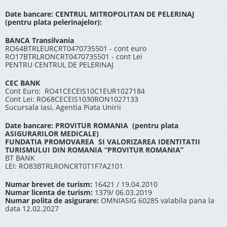
Date bancare: CENTRUL MITROPOLITAN DE PELERINAJ
(pentru plata pelerinajelor):
BANCA Transilvania
RO64BTRLEURCRT0470735501 - cont euro
RO17BTRLRONCRT0470735501 - cont Lei
PENTRU CENTRUL DE PELERINAJ
CEC BANK
Cont Euro: RO41CECEIS10C1EUR1027184
Cont Lei: RO68CECEIS1030RON1027133
Sucursala Iasi, Agentia Piata Unirii
Date bancare: PROVITUR ROMANIA (pentru plata
ASIGURARILOR MEDICALE)
FUNDATIA PROMOVAREA SI VALORIZAREA IDENTITATII
TURISMULUI DIN ROMANIA “PROVITUR ROMANIA”
BT BANK
LEI: RO83BTRLRONCRT0T1F7A2101
Numar brevet de turism:
16421 / 19.04.2010
Numar licenta de turism:
1379/ 06.03.2019
Numar polita de asigurare:
OMNIASIG 60285 valabila pana la
data 12.02.2027