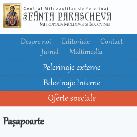
Mergi la
conţinutul
principal
Despre noi
Editoriale
Contact
Jurnal
Multimedia
Pelerinaje externe
Pelerinaje Interne
Oferte speciale
Pașapoarte