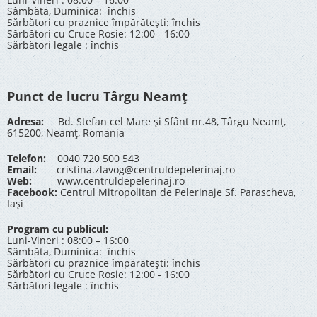
Sâmbăta, Duminica: închis
Sărbători cu praznice împărătești: închis
Sărbători cu Cruce Rosie: 12:00 - 16:00
Sărbători legale : închis
Punct de lucru Târgu Neamț
Adresa:
Bd. Stefan cel Mare și Sfânt nr.48, Târgu Neamț,
615200, Neamț, Romania
Telefon:
0040 720 500 543
Email:
cristina.zlavog@centruldepelerinaj.ro
Web:
www.centruldepelerinaj.ro
Facebook:
Centrul Mitropolitan de Pelerinaje Sf. Parascheva,
Iași
Program cu publicul:
Luni-Vineri : 08:00 – 16:00
Sâmbăta, Duminica: închis
Sărbători cu praznice împărătești: închis
Sărbători cu Cruce Rosie: 12:00 - 16:00
Sărbători legale : închis