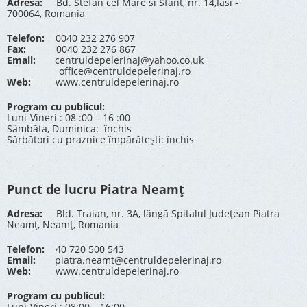
Adresa:
Bd. Stefan cel Mare si Sfant, nr. 14,Iasi -
700064, Romania
Telefon:
0040 232 276 907
Fax:
0040 232 276 867
Email:
centruldepelerinaj@yahoo.co.uk
office@centruldepelerinaj.ro
Web:
www.centruldepelerinaj.ro
Program cu publicul:
Luni-Vineri : 08 :00 – 16 :00
Sâmbăta, Duminica: închis
Sărbători cu praznice împărătești: închis
Punct de lucru Piatra Neamț
Adresa:
Bld. Traian, nr. 3A, lângă Spitalul Județean Piatra
Neamț, Neamț, Romania
Telefon:
40 720 500 543
Email:
piatra.neamt@centruldepelerinaj.ro
Web:
www.centruldepelerinaj.ro
Program cu publicul:
Luni-Vineri : 08:00 – 16:00