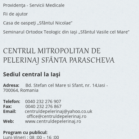
Providenţa - Servicii Medicale
Fii de ajutor
Casa de oaspeți „Sfântul Nicolae”
Seminarul Ortodox Teologic din Iași „Sfântul Vasile cel Mare”
CENTRUL MITROPOLITAN DE
PELERINAJ SFÂNTA PARASCHEVA
Sediul central la Iași
Adresa:
Bd. Stefan cel Mare si Sfant, nr. 14,Iasi -
700064, Romania
Telefon:
0040 232 276 907
Fax:
0040 232 276 867
Email:
centruldepelerinaj@yahoo.co.uk
office@centruldepelerinaj.ro
Web:
www.centruldepelerinaj.ro
Program cu publicul:
Luni-Vineri : 08 :00 – 16 :00