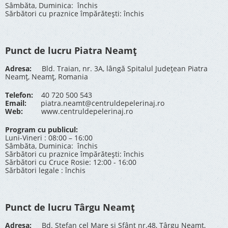
Sâmbăta, Duminica: închis
Sărbători cu praznice împărătești: închis
Punct de lucru Piatra Neamț
Adresa:
Bld. Traian, nr. 3A, lângă Spitalul Județean Piatra
Neamț, Neamț, Romania
Telefon:
40 720 500 543
Email:
piatra.neamt@centruldepelerinaj.ro
Web:
www.centruldepelerinaj.ro
Program cu publicul:
Luni-Vineri : 08:00 – 16:00
Sâmbăta, Duminica: închis
Sărbători cu praznice împărătești: închis
Sărbători cu Cruce Rosie: 12:00 - 16:00
Sărbători legale : închis
Punct de lucru Târgu Neamț
Adresa:
Bd. Stefan cel Mare și Sfânt nr.48, Târgu Neamț,