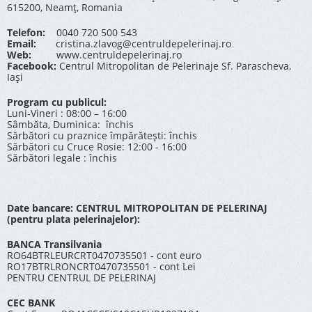
615200, Neamț, Romania
Telefon:
0040 720 500 543
Email:
cristina.zlavog@centruldepelerinaj.ro
Web:
www.centruldepelerinaj.ro
Facebook:
Centrul Mitropolitan de Pelerinaje Sf. Parascheva,
Iași
Program cu publicul:
Luni-Vineri : 08:00 – 16:00
Sâmbăta, Duminica: închis
Sărbători cu praznice împărătești: închis
Sărbători cu Cruce Rosie: 12:00 - 16:00
Sărbători legale : închis
Date bancare: CENTRUL MITROPOLITAN DE PELERINAJ
(pentru plata pelerinajelor):
BANCA Transilvania
RO64BTRLEURCRT0470735501 - cont euro
RO17BTRLRONCRT0470735501 - cont Lei
PENTRU CENTRUL DE PELERINAJ
CEC BANK