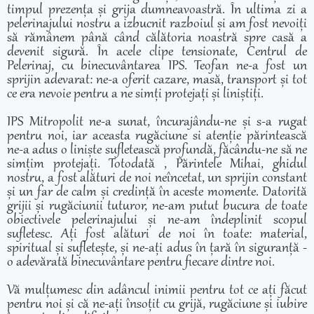
timpul prezența și grija dumneavoastră. În ultima zi a
pelerinajului nostru a izbucnit razboiul și am fost nevoiți
să rămânem până când călătoria noastră spre casă a
devenit sigură. În acele clipe tensionate, Centrul de
Pelerinaj, cu binecuvântarea IPS. Teofan ne-a fost un
sprijin adevarat: ne-a oferit cazare, masă, transport și tot
ce era nevoie pentru a ne simți protejați și liniștiți.
IPS Mitropolit ne-a sunat, încurajându-ne și s-a rugat
pentru noi, iar aceasta rugăciune si atenție părintească
ne-a adus o liniște sufletească profundă, făcându-ne să ne
simțim protejați. Totodată , Părintele Mihai, ghidul
nostru, a fost alături de noi neîncetat, un sprijin constant
și un far de calm și credință în aceste momente. Datorită
grijii și rugăciunii tuturor, ne-am putut bucura de toate
obiectivele pelerinajului și ne-am îndeplinit scopul
sufletesc. Ați fost alături de noi în toate: material,
spiritual și sufletește, și ne-ați adus în țară în siguranță -
o adevărată binecuvântare pentru fiecare dintre noi.
Vă mulțumesc din adâncul inimii pentru tot ce ați făcut
pentru noi și că ne-ați însoțit cu grijă, rugăciune și iubire