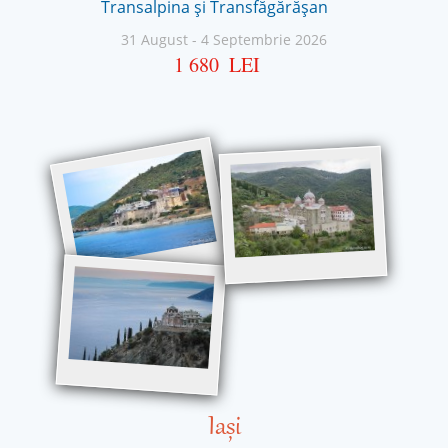
Transalpina și Transfăgărășan
31 August
-
4 Septembrie 2026
1 680
LEI
Iași