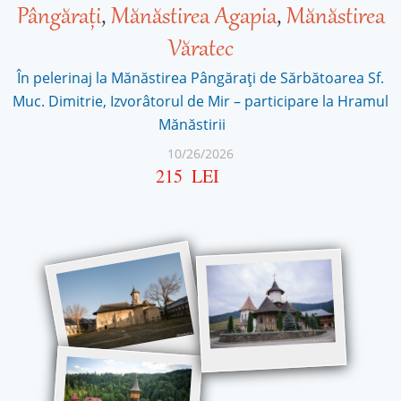
Pângărați
,
Mănăstirea Agapia
,
Mănăstirea
Văratec
În pelerinaj la Mănăstirea Pângărați de Sărbătoarea Sf.
Muc. Dimitrie, Izvorâtorul de Mir – participare la Hramul
Mănăstirii
10/26/2026
215
LEI