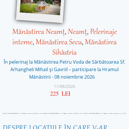
Mănăstirea Neamţ
,
Neamț
,
Pelerinaje
interne
,
Mănăstirea Secu
,
Mănăstirea
Sihăstria
În pelerinaj la Mănăstirea Petru Voda de Sărbătoarea Sf.
Arhangheli Mihail și Gavriil – participare la Hramul
Mănăstirii - 08 noiembrie 2026
11/08/2026
225
LEI
DESPRE LOCAŢIILE ÎN CARE V-AR