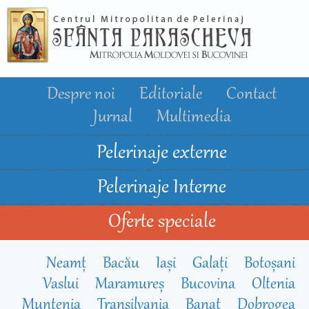
Mergi la
conţinutul
principal
Despre noi
Editoriale
Contact
Jurnal
Multimedia
Pelerinaje externe
Pelerinaje Interne
Oferte speciale
Neamț
Bacău
Iași
Galați
Botoșani
Vaslui
Maramureș
Bucovina
Oltenia
Muntenia
Transilvania
Banat
Dobrogea