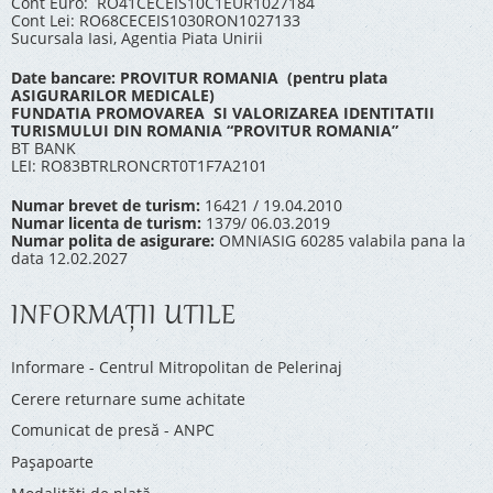
Cont Euro: RO41CECEIS10C1EUR1027184
Cont Lei: RO68CECEIS1030RON1027133
Sucursala Iasi, Agentia Piata Unirii
Date bancare: PROVITUR ROMANIA (pentru plata
ASIGURARILOR MEDICALE)
FUNDATIA PROMOVAREA SI VALORIZAREA IDENTITATII
TURISMULUI DIN ROMANIA “PROVITUR ROMANIA”
BT BANK
LEI: RO83BTRLRONCRT0T1F7A2101
Numar brevet de turism:
16421 / 19.04.2010
Numar licenta de turism:
1379/ 06.03.2019
Numar polita de asigurare:
OMNIASIG 60285 valabila pana la
data 12.02.2027
INFORMAŢII UTILE
Informare - Centrul Mitropolitan de Pelerinaj
Cerere returnare sume achitate
Comunicat de presă - ANPC
Pașapoarte