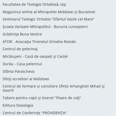
Facultatea de Teologie Ortodoxă, Iaşi
Magazinul online al Mitropoliei Moldovei și Bucovinei
Seminarul Teologic Ortodox "Sfântul Vasile cel Mare"
Şcoala Varlaam Mitropolitul - Bucuria cunoaşterii
Grădinița Buna Vestire
ATOR - Asociaţia Tineretul Ortodox Român
Centrul de pelerinaj
Miclăușeni - Casă de oaspeţi şi Castel
Durău - Casa pelerinul
Sfânta Parascheva
Sfinți ocrotitori ai Moldovei
Centrul de formare și consiliere Sfinții Arhangheli Mihail și
Gavriil
Tabere pentru copii şi tineret "Floare de colţ"
Editura Doxologia
Centrul de Conferinţe "PROVIDENŢA"