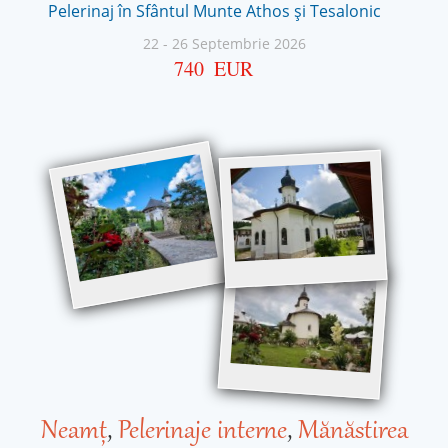
Pelerinaj în Sfântul Munte Athos și Tesalonic
22
-
26 Septembrie 2026
740
EUR
Neamț
,
Pelerinaje interne
,
Mănăstirea