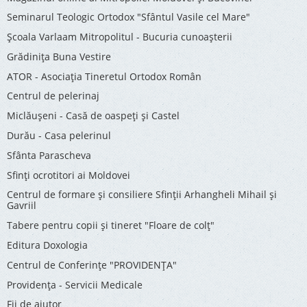
Seminarul Teologic Ortodox "Sfântul Vasile cel Mare"
Şcoala Varlaam Mitropolitul - Bucuria cunoaşterii
Grădinița Buna Vestire
ATOR - Asociaţia Tineretul Ortodox Român
Centrul de pelerinaj
Miclăușeni - Casă de oaspeţi şi Castel
Durău - Casa pelerinul
Sfânta Parascheva
Sfinți ocrotitori ai Moldovei
Centrul de formare și consiliere Sfinții Arhangheli Mihail și
Gavriil
Tabere pentru copii şi tineret "Floare de colţ"
Editura Doxologia
Centrul de Conferinţe "PROVIDENŢA"
Providenţa - Servicii Medicale
Fii de ajutor