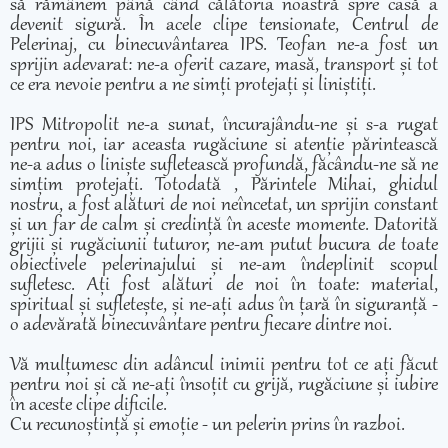
să rămânem până când călătoria noastră spre casă a
devenit sigură. În acele clipe tensionate, Centrul de
Pelerinaj, cu binecuvântarea IPS. Teofan ne-a fost un
sprijin adevarat: ne-a oferit cazare, masă, transport și tot
ce era nevoie pentru a ne simți protejați și liniștiți.
IPS Mitropolit ne-a sunat, încurajându-ne și s-a rugat
pentru noi, iar aceasta rugăciune si atenție părintească
ne-a adus o liniște sufletească profundă, făcându-ne să ne
simțim protejați. Totodată , Părintele Mihai, ghidul
nostru, a fost alături de noi neîncetat, un sprijin constant
și un far de calm și credință în aceste momente. Datorită
grijii și rugăciunii tuturor, ne-am putut bucura de toate
obiectivele pelerinajului și ne-am îndeplinit scopul
sufletesc. Ați fost alături de noi în toate: material,
spiritual și sufletește, și ne-ați adus în țară în siguranță -
o adevărată binecuvântare pentru fiecare dintre noi.
Vă mulțumesc din adâncul inimii pentru tot ce ați făcut
pentru noi și că ne-ați însoțit cu grijă, rugăciune și iubire
în aceste clipe dificile.
Cu recunoștință și emoție - un pelerin prins în razboi.