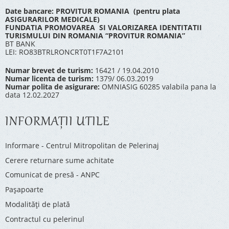
Date bancare: PROVITUR ROMANIA (pentru plata
ASIGURARILOR MEDICALE)
FUNDATIA PROMOVAREA SI VALORIZAREA IDENTITATII
TURISMULUI DIN ROMANIA “PROVITUR ROMANIA”
BT BANK
LEI: RO83BTRLRONCRT0T1F7A2101
Numar brevet de turism:
16421 / 19.04.2010
Numar licenta de turism:
1379/ 06.03.2019
Numar polita de asigurare:
OMNIASIG 60285 valabila pana la
data 12.02.2027
INFORMAŢII UTILE
Informare - Centrul Mitropolitan de Pelerinaj
Cerere returnare sume achitate
Comunicat de presă - ANPC
Pașapoarte
Modalități de plată
Contractul cu pelerinul