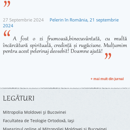
27 Septembrie 2024
Pelerin în România, 21 septembrie
2024
A fost o zi frumoasă,binecuvântată, cu multă
încărcătură spirituală, credință și rugăciune. Mulțumim
pentru acest pelerinaj deosebit! Doamne ajută!
+ mai mult din jurnal
LEGĂTURI
Mitropolia Moldovei și Bucovinei
Facultatea de Teologie Ortodoxă, Iaşi
Magazinul online al Mitropoliei Moldovei și Bucovinei