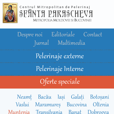
Mergi la
conţinutul
principal
Despre noi
Editoriale
Contact
Jurnal
Multimedia
Pelerinaje externe
Pelerinaje Interne
Oferte speciale
Neamț
Bacău
Iași
Galați
Botoșani
Vaslui
Maramureș
Bucovina
Oltenia
Muntenia
Transilvania
Banat
Dobrogea