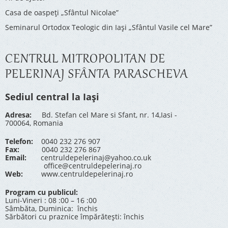
Casa de oaspeți „Sfântul Nicolae”
Seminarul Ortodox Teologic din Iași „Sfântul Vasile cel Mare”
CENTRUL MITROPOLITAN DE
PELERINAJ SFÂNTA PARASCHEVA
Sediul central la Iași
Adresa:
Bd. Stefan cel Mare si Sfant, nr. 14,Iasi -
700064, Romania
Telefon:
0040 232 276 907
Fax:
0040 232 276 867
Email:
centruldepelerinaj@yahoo.co.uk
office@centruldepelerinaj.ro
Web:
www.centruldepelerinaj.ro
Program cu publicul:
Luni-Vineri : 08 :00 – 16 :00
Sâmbăta, Duminica: închis
Sărbători cu praznice împărătești: închis