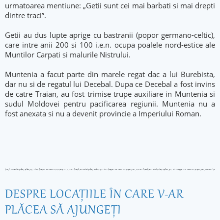
urmatoarea mentiune: „Getii sunt cei mai barbati si mai drepti
dintre traci”.
Getii au dus lupte aprige cu bastranii (popor germano-celtic),
care intre anii 200 si 100 i.e.n. ocupa poalele nord-estice ale
Muntilor Carpati si malurile Nistrului.
Muntenia a facut parte din marele regat dac a lui Burebista,
dar nu si de regatul lui Decebal. Dupa ce Decebal a fost invins
de catre Traian, au fost trimise trupe auxiliare in Muntenia si
sudul Moldovei pentru pacificarea regiunii. Muntenia nu a
fost anexata si nu a devenit provincie a Imperiului Roman.
DESPRE LOCAŢIILE ÎN CARE V-AR
PLĂCEA SĂ AJUNGEŢI