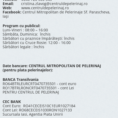
Email:
cristina.zlavog@centruldepelerinaj.ro
Web:
www.centruldepelerinaj.ro
Facebook:
Centrul Mitropolitan de Pelerinaje Sf. Parascheva,
Iași
Program cu publicul:
Luni-Vineri : 08:00 – 16:00
Sâmbăta, Duminica: închis
Sărbători cu praznice împărătești: închis
Sărbători cu Cruce Rosie: 12:00 - 16:00
Sărbători legale : închis
Date bancare: CENTRUL MITROPOLITAN DE PELERINAJ
(pentru plata pelerinajelor):
BANCA Transilvania
RO64BTRLEURCRT0470735501 - cont euro
RO17BTRLRONCRT0470735501 - cont Lei
PENTRU CENTRUL DE PELERINAJ
CEC BANK
Cont Euro: RO41CECEIS10C1EUR1027184
Cont Lei: RO68CECEIS1030RON1027133
Sucursala Iasi, Agentia Piata Unirii