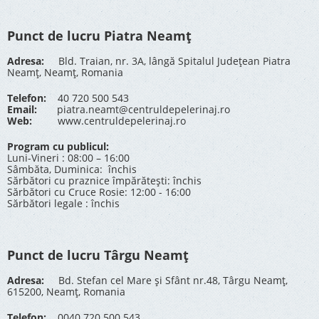
Punct de lucru Piatra Neamț
Adresa:
Bld. Traian, nr. 3A, lângă Spitalul Județean Piatra
Neamț, Neamț, Romania
Telefon:
40 720 500 543
Email:
piatra.neamt@centruldepelerinaj.ro
Web:
www.centruldepelerinaj.ro
Program cu publicul:
Luni-Vineri : 08:00 – 16:00
Sâmbăta, Duminica: închis
Sărbători cu praznice împărătești: închis
Sărbători cu Cruce Rosie: 12:00 - 16:00
Sărbători legale : închis
Punct de lucru Târgu Neamț
Adresa:
Bd. Stefan cel Mare și Sfânt nr.48, Târgu Neamț,
615200, Neamț, Romania
Telefon:
0040 720 500 543