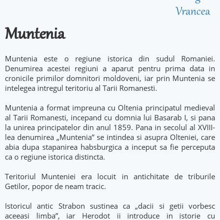
Vrancea
Muntenia
Muntenia este o regiune istorica din sudul Romaniei.
Denumirea acestei regiuni a aparut pentru prima data in
cronicile primilor domnitori moldoveni, iar prin Muntenia se
intelegea intregul teritoriu al Tarii Romanesti.
Muntenia a format impreuna cu Oltenia principatul medieval
al Tarii Romanesti, incepand cu domnia lui Basarab I, si pana
la unirea principatelor din anul 1859. Pana in secolul al XVIII-
lea denumirea „Muntenia” se intindea si asupra Olteniei, care
abia dupa stapanirea habsburgica a inceput sa fie perceputa
ca o regiune istorica distincta.
Teritoriul Munteniei era locuit in antichitate de triburile
Getilor, popor de neam tracic.
Istoricul antic Strabon sustinea ca „dacii si getii vorbesc
aceeasi limba”, iar Herodot ii introduce in istorie cu