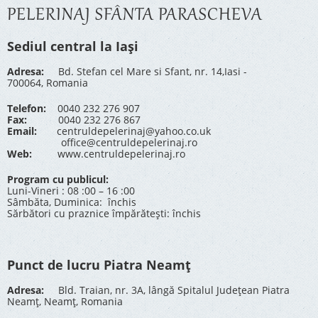
PELERINAJ SFÂNTA PARASCHEVA
Sediul central la Iași
Adresa:
Bd. Stefan cel Mare si Sfant, nr. 14,Iasi -
700064, Romania
Telefon:
0040 232 276 907
Fax:
0040 232 276 867
Email:
centruldepelerinaj@yahoo.co.uk
office@centruldepelerinaj.ro
Web:
www.centruldepelerinaj.ro
Program cu publicul:
Luni-Vineri : 08 :00 – 16 :00
Sâmbăta, Duminica: închis
Sărbători cu praznice împărătești: închis
Punct de lucru Piatra Neamț
Adresa:
Bld. Traian, nr. 3A, lângă Spitalul Județean Piatra
Neamț, Neamț, Romania