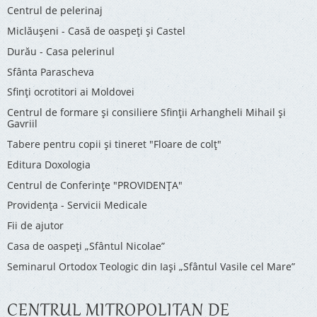
Centrul de pelerinaj
Miclăușeni - Casă de oaspeţi şi Castel
Durău - Casa pelerinul
Sfânta Parascheva
Sfinți ocrotitori ai Moldovei
Centrul de formare și consiliere Sfinții Arhangheli Mihail și
Gavriil
Tabere pentru copii şi tineret "Floare de colţ"
Editura Doxologia
Centrul de Conferinţe "PROVIDENŢA"
Providenţa - Servicii Medicale
Fii de ajutor
Casa de oaspeți „Sfântul Nicolae”
Seminarul Ortodox Teologic din Iași „Sfântul Vasile cel Mare”
CENTRUL MITROPOLITAN DE