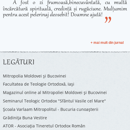
A fost o zi frumoasă,binecuvântată, cu multă
încărcătură spirituală, credință și rugăciune. Mulțumim
pentru acest pelerinaj deosebit! Doamne ajută!
+ mai mult din jurnal
LEGĂTURI
Mitropolia Moldovei și Bucovinei
Facultatea de Teologie Ortodoxă, Iaşi
Magazinul online al Mitropoliei Moldovei și Bucovinei
Seminarul Teologic Ortodox "Sfântul Vasile cel Mare"
Şcoala Varlaam Mitropolitul - Bucuria cunoaşterii
Grădinița Buna Vestire
ATOR - Asociaţia Tineretul Ortodox Român