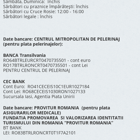
Sâmbăta, Duminica: închis
Sărbători cu praznice împărătești: închis
Sărbători cu Cruce Rosie: 12:00 - 16:00
Sărbători legale : închis
Date bancare: CENTRUL MITROPOLITAN DE PELERINAJ
(pentru plata pelerinajelor):
BANCA Transilvania
RO64BTRLEURCRT0470735501 - cont euro
RO17BTRLRONCRT0470735501 - cont Lei
PENTRU CENTRUL DE PELERINAJ
CEC BANK
Cont Euro: RO41CECEIS10C1EUR1027184
Cont Lei: RO68CECEIS1030RON1027133
Sucursala Iasi, Agentia Piata Unirii
Date bancare: PROVITUR ROMANIA (pentru plata
ASIGURARILOR MEDICALE)
FUNDATIA PROMOVAREA SI VALORIZAREA IDENTITATII
TURISMULUI DIN ROMANIA “PROVITUR ROMANIA”
BT BANK
LEI: RO83BTRLRONCRT0T1F7A2101