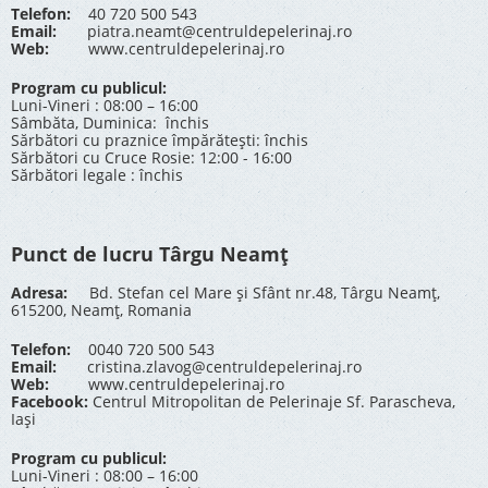
Telefon:
40 720 500 543
Email:
piatra.neamt@centruldepelerinaj.ro
Web:
www.centruldepelerinaj.ro
Program cu publicul:
Luni-Vineri : 08:00 – 16:00
Sâmbăta, Duminica: închis
Sărbători cu praznice împărătești: închis
Sărbători cu Cruce Rosie: 12:00 - 16:00
Sărbători legale : închis
Punct de lucru Târgu Neamț
Adresa:
Bd. Stefan cel Mare și Sfânt nr.48, Târgu Neamț,
615200, Neamț, Romania
Telefon:
0040 720 500 543
Email:
cristina.zlavog@centruldepelerinaj.ro
Web:
www.centruldepelerinaj.ro
Facebook:
Centrul Mitropolitan de Pelerinaje Sf. Parascheva,
Iași
Program cu publicul:
Luni-Vineri : 08:00 – 16:00