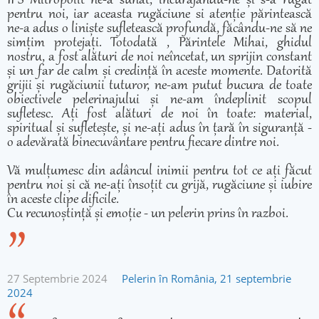
IPS Mitropolit ne-a sunat, încurajându-ne și s-a rugat
pentru noi, iar aceasta rugăciune si atenție părintească
ne-a adus o liniște sufletească profundă, făcându-ne să ne
simțim protejați. Totodată , Părintele Mihai, ghidul
nostru, a fost alături de noi neîncetat, un sprijin constant
și un far de calm și credință în aceste momente. Datorită
grijii și rugăciunii tuturor, ne-am putut bucura de toate
obiectivele pelerinajului și ne-am îndeplinit scopul
sufletesc. Ați fost alături de noi în toate: material,
spiritual și sufletește, și ne-ați adus în țară în siguranță -
o adevărată binecuvântare pentru fiecare dintre noi.
Vă mulțumesc din adâncul inimii pentru tot ce ați făcut
pentru noi și că ne-ați însoțit cu grijă, rugăciune și iubire
în aceste clipe dificile.
Cu recunoștință și emoție - un pelerin prins în razboi.
27 Septembrie 2024
Pelerin în România, 21 septembrie
2024