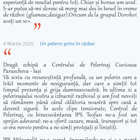
experiență de neuitat pentru toți. Chiar și bonus am avut.
S-ar putea să-mi doresc să merg mai des în Israel în vreme
de război (glumesc,desigur).Oricum de la grupul Dorohoi
aveți un 10+.
4 Martie 2026
Un pelerin prins în război
Dragă echipă a Centrului de Pelerinaj Cuvioasa
Parascheva - Iași
Vă scriu cu recunoștință profundă, ca un pelerin care a
trăit momente de nesiguranță, dar care a simțit tot
timpul prezența și grija dumneavoastră. În ultima zi a
pelerinajului nostru a izbucnit razboiul și am fost nevoiți
să rămânem până când călătoria noastră spre casă a
devenit sigură. În acele clipe tensionate, Centrul de
Pelerinaj, cu binecuvântarea IPS. Teofan ne-a fost un
sprijin adevarat: ne-a oferit cazare, masă, transport și tot
ce era nevoie pentru a ne simți protejați și liniștiți.