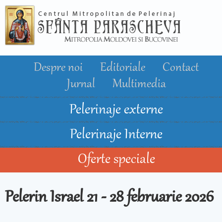
Mergi la
conţinutul
principal
Despre noi
Editoriale
Contact
Jurnal
Multimedia
Pelerinaje externe
Pelerinaje Interne
Oferte speciale
Pelerin Israel 21 - 28 februarie 2026