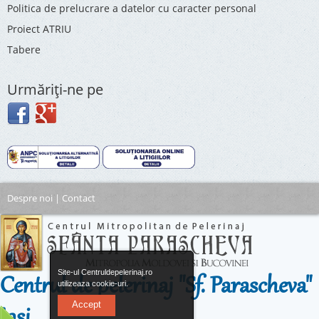
Politica de prelucrare a datelor cu caracter personal
Proiect ATRIU
Tabere
Urmăriţi-ne pe
Despre noi
|
Contact
Site-ul Centruldepelerinaj.ro
Centrul de pelerinaj "Sf. Parascheva"
utilizeaza cookie-uri.
Accept
Iasi