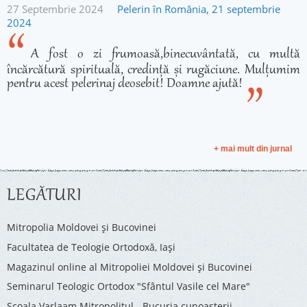
27 Septembrie 2024
Pelerin în România, 21 septembrie
2024
A fost o zi frumoasă,binecuvântată, cu multă
încărcătură spirituală, credință și rugăciune. Mulțumim
pentru acest pelerinaj deosebit! Doamne ajută!
+ mai mult din jurnal
LEGĂTURI
Mitropolia Moldovei și Bucovinei
Facultatea de Teologie Ortodoxă, Iaşi
Magazinul online al Mitropoliei Moldovei și Bucovinei
Seminarul Teologic Ortodox "Sfântul Vasile cel Mare"
Şcoala Varlaam Mitropolitul - Bucuria cunoaşterii