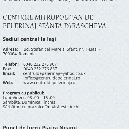
CENTRUL MITROPOLITAN DE
PELERINAJ SFÂNTA PARASCHEVA
Sediul central la Iași
Adresa:
Bd. Stefan cel Mare si Sfant, nr. 14,Iasi -
700064, Romania
Telefon:
0040 232 276 907
Fax:
0040 232 276 867
Email:
centruldepelerinaj@yahoo.co.uk
office@centruldepelerinaj.ro
Web:
www.centruldepelerinaj.ro
Program cu publicul:
Luni-Vineri : 08 :00 – 16 :00
Sâmbăta, Duminica: închis
Sărbători cu praznice împărătești: închis
Punct de lucru Piatra Neamț