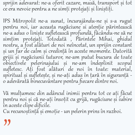
sprijin adevarat: ne-a oferit cazare, masă, transport și tot
ce era nevoie pentru a ne simți protejați și liniștiți.
IPS Mitropolit ne-a sunat, încurajându-ne și s-a rugat
pentru noi, iar aceasta rugăciune si atenție părintească
ne-a adus o liniște sufletească profundă, făcându-ne să ne
simțim protejați. Totodată , Părintele Mihai, ghidul
nostru, a fost alături de noi neîncetat, un sprijin constant
și un far de calm și credință în aceste momente. Datorită
grijii și rugăciunii tuturor, ne-am putut bucura de toate
obiectivele pelerinajului și ne-am îndeplinit scopul
sufletesc. Ați fost alături de noi în toate: material,
spiritual și sufletește, și ne-ați adus în țară în siguranță -
o adevărată binecuvântare pentru fiecare dintre noi.
Vă mulțumesc din adâncul inimii pentru tot ce ați făcut
pentru noi și că ne-ați însoțit cu grijă, rugăciune și iubire
în aceste clipe dificile.
Cu recunoștință și emoție - un pelerin prins în razboi.