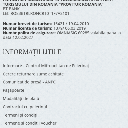
TURISMULUI DIN ROMANIA “PROVITUR ROMANIA”
BT BANK
LEI: RO83BTRLRONCRT0T1F7A2101
Numar brevet de turism:
16421 / 19.04.2010
Numar licenta de turism:
1379/ 06.03.2019
Numar polita de asigurare:
OMNIASIG 60285 valabila pana la
data 12.02.2027
INFORMAŢII UTILE
Informare - Centrul Mitropolitan de Pelerinaj
Cerere returnare sume achitate
Comunicat de presă - ANPC
Pașapoarte
Modalități de plată
Contractul cu pelerinul
Termeni și condiții
Termene si conditii Voucher