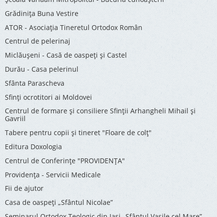
Grădinița Buna Vestire
ATOR - Asociaţia Tineretul Ortodox Român
Centrul de pelerinaj
Miclăușeni - Casă de oaspeţi şi Castel
Durău - Casa pelerinul
Sfânta Parascheva
Sfinți ocrotitori ai Moldovei
Centrul de formare și consiliere Sfinții Arhangheli Mihail și
Gavriil
Tabere pentru copii şi tineret "Floare de colţ"
Editura Doxologia
Centrul de Conferinţe "PROVIDENŢA"
Providenţa - Servicii Medicale
Fii de ajutor
Casa de oaspeți „Sfântul Nicolae”
Seminarul Ortodox Teologic din Iași „Sfântul Vasile cel Mare”