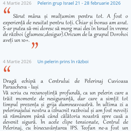
4 Martie 2026
Pelerin grup Israel 21 - 28 februarie 2026
Sărut mâna și mulțumim pentru tot. A fost o
experiență de neuitat pentru toți. Chiar și bonus am avut.
S-ar putea să-mi doresc să merg mai des în Israel în vreme
de război (glumesc,desigur).Oricum de la grupul Dorohoi
aveți un 10+.
4 Martie 2026
Un pelerin prins în război
Dragă echipă a Centrului de Pelerinaj Cuvioasa
Parascheva - Iași
Vă scriu cu recunoștință profundă, ca un pelerin care a
trăit momente de nesiguranță, dar care a simțit tot
timpul prezența și grija dumneavoastră. În ultima zi a
pelerinajului nostru a izbucnit razboiul și am fost nevoiți
să rămânem până când călătoria noastră spre casă a
devenit sigură. În acele clipe tensionate, Centrul de
Pelerinaj, cu binecuvântarea IPS. Teofan ne-a fost un