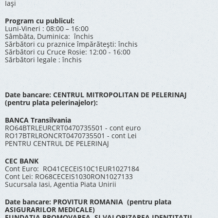
Iași
Program cu publicul:
Luni-Vineri : 08:00 – 16:00
Sâmbăta, Duminica: închis
Sărbători cu praznice împărătești: închis
Sărbători cu Cruce Rosie: 12:00 - 16:00
Sărbători legale : închis
Date bancare: CENTRUL MITROPOLITAN DE PELERINAJ
(pentru plata pelerinajelor):
BANCA Transilvania
RO64BTRLEURCRT0470735501 - cont euro
RO17BTRLRONCRT0470735501 - cont Lei
PENTRU CENTRUL DE PELERINAJ
CEC BANK
Cont Euro: RO41CECEIS10C1EUR1027184
Cont Lei: RO68CECEIS1030RON1027133
Sucursala Iasi, Agentia Piata Unirii
Date bancare: PROVITUR ROMANIA (pentru plata
ASIGURARILOR MEDICALE)
FUNDATIA PROMOVAREA SI VALORIZAREA IDENTITATII