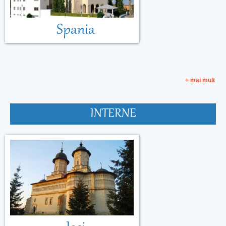
Spania
+ mai mult
INTERNE
Malta
Muntenegru