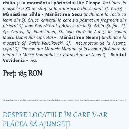
chilia și la mormântul părintelui Ilie Cleopa
;
închinare la
moaștele a 30 de sfinți și la o părticică din lemnul Sf. Cruci
) –
Mănăstirea Sihla
-
Mănăstirea Secu
(
închinare la racla cu
lemn din Sf. Cruce, chivotul în care s-a păstrat un fragment din
piciorul Sf. Ioan Botezătorul, părticele de la Sf. Arhid. Ștefan, Sf.
Ap. Andrei, Sf. Pantelimon, Sf. Ioan Gură de Aur și la icoana
Maicii Domnului Cipriota
) – M
ănăstirea Neamț
(
închinare la
moaștele Sf. Paisie Velicikovski, Sf. necunoscut de la Neamț,
capul Sf. Simeon din Muntele Minunat și la icoana făcătoare de
minuni a Maicii Domnului cu Pruncul de la Neamț
) –
Schitul
Vovidenia
– Iași.
Preț: 185 RON
DESPRE LOCAŢIILE ÎN CARE V-AR
PLĂCEA SĂ AJUNGEŢI