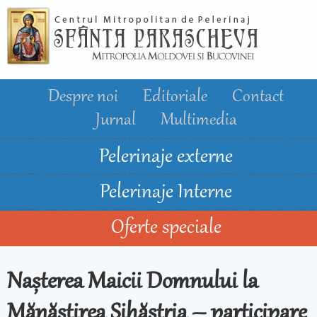
Mergi la
conţinutul
principal
Despre noi
Editoriale
Contact
Jurnal
Multimedia
Pelerinaje externe
Pelerinaje Interne
Oferte speciale
Nașterea Maicii Domnului la
Mănăstirea Sihăstria – participare