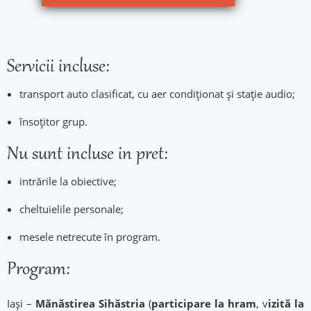
Servicii incluse:
transport auto clasificat, cu aer condiționat și stație audio;
însoțitor grup.
Nu sunt incluse in pret:
intrările la obiective;
cheltuielile personale;
mesele netrecute în program.
Program:
Iași –
Mănăstirea Sihăstria
(
participare la hram
, v
izită la