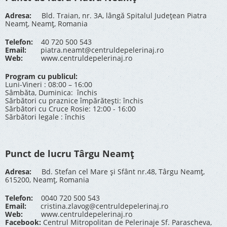
Adresa:
Bld. Traian, nr. 3A, lângă Spitalul Județean Piatra
Neamț, Neamț, Romania
Telefon:
40 720 500 543
Email:
piatra.neamt@centruldepelerinaj.ro
Web:
www.centruldepelerinaj.ro
Program cu publicul:
Luni-Vineri : 08:00 – 16:00
Sâmbăta, Duminica: închis
Sărbători cu praznice împărătești: închis
Sărbători cu Cruce Rosie: 12:00 - 16:00
Sărbători legale : închis
Punct de lucru Târgu Neamț
Adresa:
Bd. Stefan cel Mare și Sfânt nr.48, Târgu Neamț,
615200, Neamț, Romania
Telefon:
0040 720 500 543
Email:
cristina.zlavog@centruldepelerinaj.ro
Web:
www.centruldepelerinaj.ro
Facebook:
Centrul Mitropolitan de Pelerinaje Sf. Parascheva,