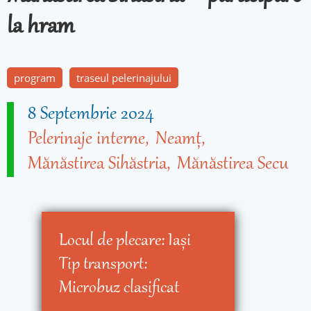
la hram
program
traseul pelerinajului
8 Septembrie 2024
Pelerinaje interne
Neamț
Mănăstirea Sihăstria
Mănăstirea Secu
Locul de plecare:
Iaşi
Tip transport:
Microbuz clasificat