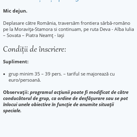
Mic dejun.
Deplasare către România, traversăm frontiera sârbă-româno
pe la Moravița-Stamora si continuam, pe ruta Deva - Alba Iulia
– Sovata – Piatra Neamț - Iași
Condiţii de înscriere:
Supliment:
grup minim 35 – 39 pers. – tariful se majorează cu
euro/persoană.
Observații:
programul acțiunii poate fi modificat de către
conducătorul de grup, ca ordine de desfășurare sau se pot
înlocui unele obiective în funcție de anumite situații
speciale.