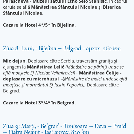
Parascheva
-
Muzeul satului Etno Selo Stanišić
, în cadrul
căruia se află
Mănăstirea Sfântului Nicolae
și
Biserica
Sfântului Nicolae
.
Cazare la Hotel 4*/5* în Bijelina.
Ziua 8: Luni, - Bijelina – Belgrad - aprox. 260 km
Mic dejun.
Deplasare către Serbia, traversăm granița și
ajungem la
Mănăstirea Lelić
(Mănăstire de părinți unde se
află moaștele Sf Nicolae Velimirovici) -
Mănăstirea Ćelije -
deplasare cu microbuzul -
(
Mănăstire de maici unde se află
moaștele și mormântul Sf Iustin Popovici).
Deplasare către
Belgrad.
Cazare la Hotel 3*/4* în Belgrad.
Ziua 9: Marți, - Belgrad - Timișoara – Deva – Praid
– Piatra Neamț - Iași aprox. 830 km