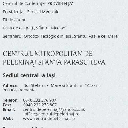
Centrul de Conferinţe "PROVIDENŢA"
Providenţa - Servicii Medicale
Fii de ajutor
Casa de oaspeți „Sfântul Nicolae”
Seminarul Ortodox Teologic din Iași „Sfântul Vasile cel Mare”
CENTRUL MITROPOLITAN DE
PELERINAJ SFÂNTA PARASCHEVA
Sediul central la Iași
Adresa:
Bd. Stefan cel Mare si Sfant, nr. 14,Iasi -
700064, Romania
Telefon:
0040 232 276 907
Fax:
0040 232 276 867
Email:
centruldepelerinaj@yahoo.co.uk
office@centruldepelerinaj.ro
Web:
www.centruldepelerinaj.ro