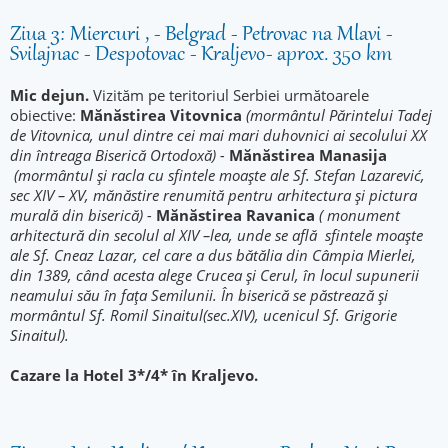
Ziua 3: Miercuri , - Belgrad - Petrovac na Mlavi -
Svilajnac - Despotovac - Kraljevo- aprox. 350 km
Mic dejun.
Vizităm pe teritoriul Serbiei următoarele
obiective:
Mănăstirea Vitovnica
(mormântul Părintelui Tadej
de Vitovnica, unul dintre cei mai mari duhovnici ai secolului XX
din întreaga Biserică Ortodoxă) -
Mănăstirea Manasija
(mormântul și racla cu sfintele moaște ale Sf. Stefan Lazarević,
sec XIV – XV, mănăstire renumită pentru arhitectura și pictura
murală din biserică) -
Mănăstirea
Ravanica
( monument
arhitectură din secolul al XIV –lea, unde se află sfintele moaște
ale Sf. Cneaz Lazar, cel care a dus bătălia din Câmpia Mierlei,
din 1389, când acesta alege Crucea şi Cerul, în locul supunerii
neamului său în faţa Semilunii. În biserică se păstrează și
mormântul Sf. Romil Sinaitul(sec.XIV), ucenicul Sf. Grigorie
Sinaitul).
Cazare la Hotel 3*/4* în Kraljevo.