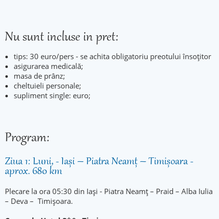
Nu sunt incluse in pret:
tips: 30 euro/pers - se achita obligatoriu preotului însoțitor
asigurarea medicală;
masa de prânz;
cheltuieli personale;
supliment single: euro;
Program:
Ziua 1: Luni, - Iași – Piatra Neamț – Timișoara -
aprox. 680 km
Plecare la ora 05:30 din Iași - Piatra Neamț – Praid – Alba Iulia
– Deva – Timișoara.