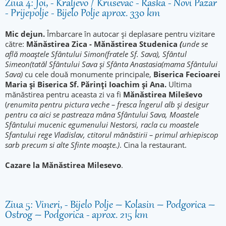
Ziua 4: Joi, - Kraljevo / Krusevac - Raska - Novi Pazar
- Prijepolje - Bijelo Polje aprox. 330 km
Mic dejun.
Îmbarcare în autocar și deplasare pentru vizitare
către:
Mănăstirea Zica - Mănăstirea Studenica
(
unde se
află moaştele Sfântului Simon(fratele Sf. Sava), Sfântul
Simeon(tatăl Sfântului Sava şi Sfânta Anastasia(mama Sfântului
Sava)
cu cele două monumente principale,
Biserica Fecioarei
Maria și Biserica Sf. Părinți Ioachim și Ana.
Ultima
mănăstirea pentru aceasta zi va fi
Mănăstirea Mileševo
(
renumita pentru pictura veche – fresca
Îngerul alb și desigur
pentru ca aici se pastreaza mâna Sfântului Sava, Moastele
Sfântului mucenic egumenului Nestorsi, racla cu moastele
Sfantului rege Vladislav, ctitorul mănăstirii – primul arhiepiscop
sarb precum si alte Sfinte moaște.)
. Cina la restaurant.
Cazare la Mănăstirea
Milesevo
.
Ziua 5: Vineri, - Bijelo Polje – Kolasin – Podgorica –
Ostrog – Podgorica - aprox. 215 km