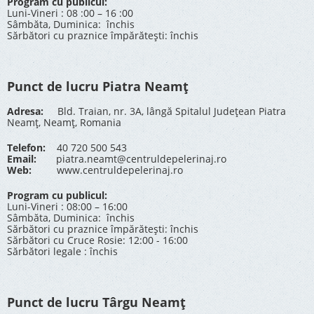
Program cu publicul:
Luni-Vineri : 08 :00 – 16 :00
Sâmbăta, Duminica: închis
Sărbători cu praznice împărătești: închis
Punct de lucru Piatra Neamț
Adresa:
Bld. Traian, nr. 3A, lângă Spitalul Județean Piatra
Neamț, Neamț, Romania
Telefon:
40 720 500 543
Email:
piatra.neamt@centruldepelerinaj.ro
Web:
www.centruldepelerinaj.ro
Program cu publicul:
Luni-Vineri : 08:00 – 16:00
Sâmbăta, Duminica: închis
Sărbători cu praznice împărătești: închis
Sărbători cu Cruce Rosie: 12:00 - 16:00
Sărbători legale : închis
Punct de lucru Târgu Neamț