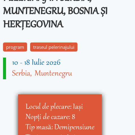
MUNTENEGRU, BOSNIA ȘI
HERȚEGOVINA
program
traseul pelerinajului
10
-
18 Iulie 2026
Serbia
Muntenegru
Locul de plecare:
Iaşi
Nopţi de cazare:
8
Tip masă:
Demipensiune