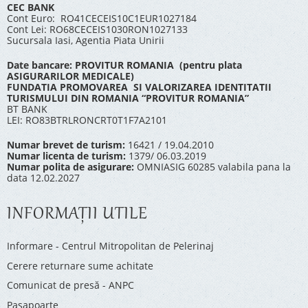
CEC BANK
Cont Euro: RO41CECEIS10C1EUR1027184
Cont Lei: RO68CECEIS1030RON1027133
Sucursala Iasi, Agentia Piata Unirii
Date bancare: PROVITUR ROMANIA (pentru plata
ASIGURARILOR MEDICALE)
FUNDATIA PROMOVAREA SI VALORIZAREA IDENTITATII
TURISMULUI DIN ROMANIA “PROVITUR ROMANIA”
BT BANK
LEI: RO83BTRLRONCRT0T1F7A2101
Numar brevet de turism:
16421 / 19.04.2010
Numar licenta de turism:
1379/ 06.03.2019
Numar polita de asigurare:
OMNIASIG 60285 valabila pana la
data 12.02.2027
INFORMAŢII UTILE
Informare - Centrul Mitropolitan de Pelerinaj
Cerere returnare sume achitate
Comunicat de presă - ANPC
Pașapoarte