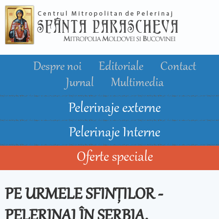
Mergi la
conţinutul
principal
Despre noi
Editoriale
Contact
Jurnal
Multimedia
Pelerinaje externe
Pelerinaje Interne
Oferte speciale
PE URMELE SFINȚILOR -
PELERINAJ ÎN SERBIA,