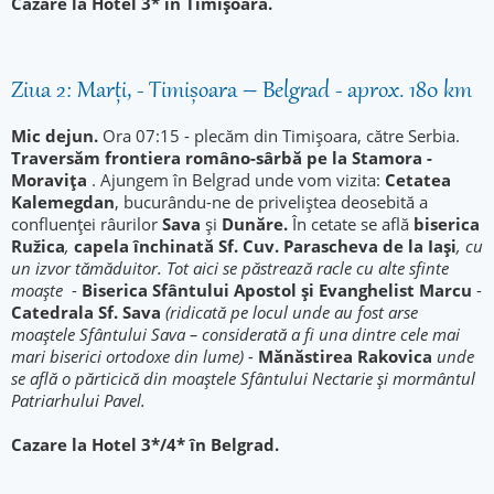
Cazare la Hotel 3* în Timișoara.
Ziua 2: Marți, - Timișoara – Belgrad - aprox. 180 km
Mic dejun.
Ora 07:15 - plecăm din Timișoara, către Serbia.
Traversăm frontiera româno-sârbă pe la Stamora -
Moravița
. Ajungem în Belgrad unde vom vizita:
Cetatea
Kalemegdan
, bucurându-ne de priveliștea deosebită a
confluenței râurilor
Sava
și
Dunăre.
În cetate se află
biserica
Ružica
,
capela închinată Sf. Cuv. Parascheva de la Iași
, cu
un izvor tămăduitor. Tot aici se păstrează racle cu alte sfinte
moaște
-
Biserica Sfântului Apostol și Evanghelist Marcu
-
Catedrala Sf. Sava
(ridicată pe locul unde au fost arse
moaștele Sfântului Sava – considerată a fi una dintre cele mai
mari biserici ortodoxe din lume) -
Mănăstirea Rakovica
unde
se află o părticică din moaștele Sfântului Nectarie și mormântul
Patriarhului Pavel.
Cazare la Hotel 3*/4* în Belgrad.