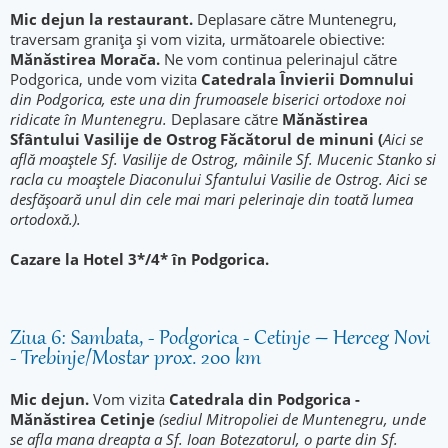
Mic dejun la restaurant.
Deplasare către Muntenegru,
traversam granița și vom vizita, următoarele obiective:
Mănăstirea Morača.
Ne vom continua pelerinajul către
Podgorica, unde vom vizita
Catedrala Învierii Domnului
din Podgorica, este una din frumoasele biserici ortodoxe noi
ridicate în Muntenegru.
Deplasare către
Mănăstirea
Sfântului Vasilije de Ostrog
Făcătorul de minuni (
Aici se
află moaștele Sf. Vasilije de Ostrog, mâinile Sf. Mucenic Stanko si
racla cu moaștele Diaconului Sfantului Vasilie de Ostrog. Aici se
desfășoară unul din cele mai mari pelerinaje din toată lumea
ortodoxă.).
Cazare la Hotel 3*/4* în Podgorica.
Ziua 6: Sambata, - Podgorica - Cetinje – Herceg Novi
- Trebinje/Mostar prox. 200 km
Mic dejun.
Vom vizita
Catedrala din Podgorica -
Mănăstirea Cetinje
(sediul Mitropoliei de Muntenegru, unde
se afla mana dreapta a Sf. Ioan Botezatorul, o parte din Sf.