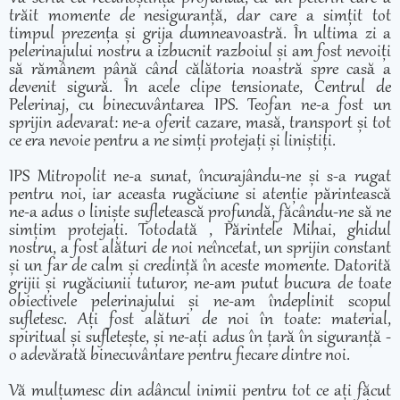
trăit momente de nesiguranță, dar care a simțit tot
timpul prezența și grija dumneavoastră. În ultima zi a
pelerinajului nostru a izbucnit razboiul și am fost nevoiți
să rămânem până când călătoria noastră spre casă a
devenit sigură. În acele clipe tensionate, Centrul de
Pelerinaj, cu binecuvântarea IPS. Teofan ne-a fost un
sprijin adevarat: ne-a oferit cazare, masă, transport și tot
ce era nevoie pentru a ne simți protejați și liniștiți.
IPS Mitropolit ne-a sunat, încurajându-ne și s-a rugat
pentru noi, iar aceasta rugăciune si atenție părintească
ne-a adus o liniște sufletească profundă, făcându-ne să ne
simțim protejați. Totodată , Părintele Mihai, ghidul
nostru, a fost alături de noi neîncetat, un sprijin constant
și un far de calm și credință în aceste momente. Datorită
grijii și rugăciunii tuturor, ne-am putut bucura de toate
obiectivele pelerinajului și ne-am îndeplinit scopul
sufletesc. Ați fost alături de noi în toate: material,
spiritual și sufletește, și ne-ați adus în țară în siguranță -
o adevărată binecuvântare pentru fiecare dintre noi.
Vă mulțumesc din adâncul inimii pentru tot ce ați făcut