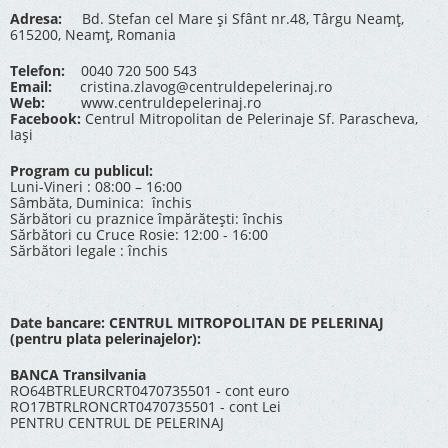
Adresa:
Bd. Stefan cel Mare și Sfânt nr.48, Târgu Neamț,
615200, Neamț, Romania
Telefon:
0040 720 500 543
Email:
cristina.zlavog@centruldepelerinaj.ro
Web:
www.centruldepelerinaj.ro
Facebook:
Centrul Mitropolitan de Pelerinaje Sf. Parascheva,
Iași
Program cu publicul:
Luni-Vineri : 08:00 – 16:00
Sâmbăta, Duminica: închis
Sărbători cu praznice împărătești: închis
Sărbători cu Cruce Rosie: 12:00 - 16:00
Sărbători legale : închis
Date bancare: CENTRUL MITROPOLITAN DE PELERINAJ
(pentru plata pelerinajelor):
BANCA Transilvania
RO64BTRLEURCRT0470735501 - cont euro
RO17BTRLRONCRT0470735501 - cont Lei
PENTRU CENTRUL DE PELERINAJ