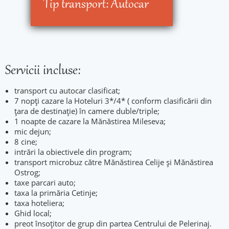
Tip transport:
Autocar
Servicii incluse:
transport cu autocar clasificat;
7 nopți cazare la Hoteluri 3*/4* ( conform clasificării din
țara de destinație) în camere duble/triple;
1 noapte de cazare la Mănăstirea Mileseva;
mic dejun;
8 cine;
intrări la obiectivele din program;
transport microbuz către Mănăstirea Celije și Mănăstirea
Ostrog;
taxe parcari auto;
taxa la primăria Cetinje;
taxa hoteliera;
Ghid local;
preot însoțitor de grup din partea Centrului de Pelerinaj.