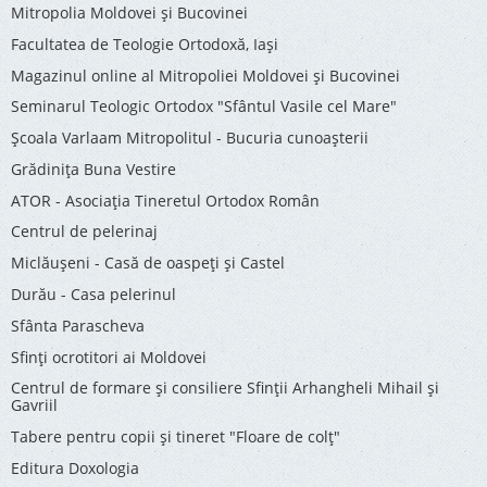
Mitropolia Moldovei și Bucovinei
Facultatea de Teologie Ortodoxă, Iaşi
Magazinul online al Mitropoliei Moldovei și Bucovinei
Seminarul Teologic Ortodox "Sfântul Vasile cel Mare"
Şcoala Varlaam Mitropolitul - Bucuria cunoaşterii
Grădinița Buna Vestire
ATOR - Asociaţia Tineretul Ortodox Român
Centrul de pelerinaj
Miclăușeni - Casă de oaspeţi şi Castel
Durău - Casa pelerinul
Sfânta Parascheva
Sfinți ocrotitori ai Moldovei
Centrul de formare și consiliere Sfinții Arhangheli Mihail și
Gavriil
Tabere pentru copii şi tineret "Floare de colţ"
Editura Doxologia