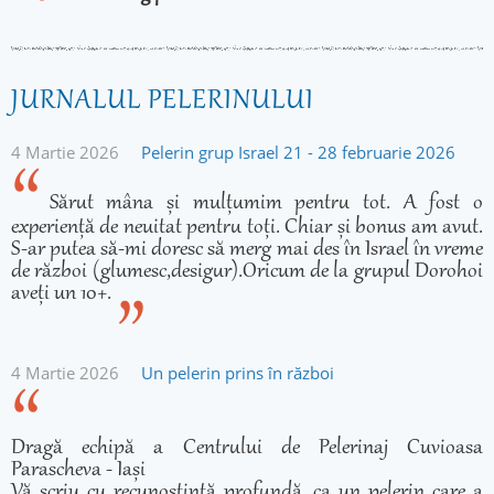
JURNALUL PELERINULUI
4 Martie 2026
Pelerin grup Israel 21 - 28 februarie 2026
Sărut mâna și mulțumim pentru tot. A fost o
experiență de neuitat pentru toți. Chiar și bonus am avut.
S-ar putea să-mi doresc să merg mai des în Israel în vreme
de război (glumesc,desigur).Oricum de la grupul Dorohoi
aveți un 10+.
4 Martie 2026
Un pelerin prins în război
Dragă echipă a Centrului de Pelerinaj Cuvioasa
Parascheva - Iași
Vă scriu cu recunoștință profundă, ca un pelerin care a