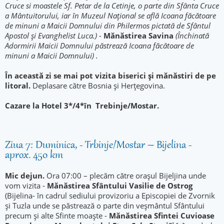
Cruce si moastele Sf. Petar de la Cetinje, o parte din Sfânta Cruce
a Mântuitorului, iar
în Muzeul Național se află Icoana făcătoare
de minuni a Maicii Domnului din Philermos pictată de Sfântul
Apostol și Evanghelist Luca.) -
Mănăstirea Savina
(Închinată
Adormirii Maicii Domnului păstrează Icoana făcătoare de
minuni a Maicii Domnului) .
În
această zi se mai pot vizita biserici și mănăstiri de pe
litoral.
Deplasare către Bosnia și Herțegovina.
Cazare la Hotel 3*/4*în Trebinje
/Mostar.
Ziua 7: Duminica, - Trbinje/Mostar – Bijelina -
aprox. 450 km
Mic dejun.
Ora 07:00 – plecăm către orașul Bijeljina unde
vom vizita -
Mănăstirea Sfântului Vasilie de Ostrog
(Bijelina- în cadrul sediului provizoriu a Episcopiei de Zvornik
și Tuzla unde se păstrează o parte din veșmântul Sfântului
precum și alte Sfinte moaște -
Mănăstirea Sfintei Cuvioase