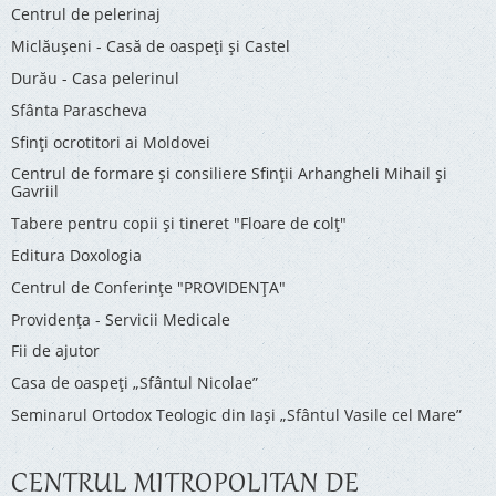
Centrul de pelerinaj
Miclăușeni - Casă de oaspeţi şi Castel
Durău - Casa pelerinul
Sfânta Parascheva
Sfinți ocrotitori ai Moldovei
Centrul de formare și consiliere Sfinții Arhangheli Mihail și
Gavriil
Tabere pentru copii şi tineret "Floare de colţ"
Editura Doxologia
Centrul de Conferinţe "PROVIDENŢA"
Providenţa - Servicii Medicale
Fii de ajutor
Casa de oaspeți „Sfântul Nicolae”
Seminarul Ortodox Teologic din Iași „Sfântul Vasile cel Mare”
CENTRUL MITROPOLITAN DE