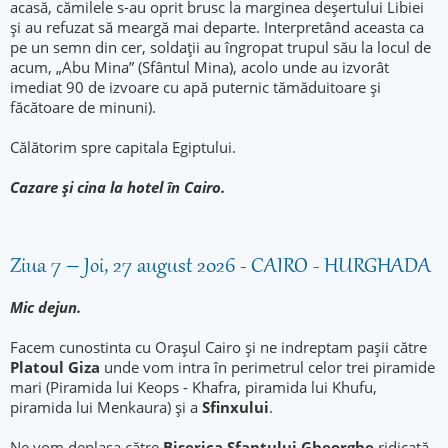
acasă, cămilele s-au oprit brusc la marginea deșertului Libiei
și au refuzat să meargă mai departe. Interpretând aceasta ca
pe un semn din cer, soldații au îngropat trupul său la locul de
acum, „Abu Mina” (Sfântul Mina), acolo unde au izvorât
imediat 90 de izvoare cu apă puternic tămăduitoare și
făcătoare de minuni).
Călătorim spre capitala Egiptului.
Cazare și cina la hotel
în Cairo.
Ziua 7 – Joi, 27 august 2026 - CAIRO - HURGHADA
Mic dejun.
Facem cunostinta cu Orașul Cairo și ne indreptam pașii către
Platoul Giza
unde vom intra în perimetrul celor trei piramide
mari (Piramida lui Keops - Khafra, piramida lui Khufu,
piramida lui Menkaura) și a
Sfinxului
.
Ne vom deplasa către
Biserica Sfantului Gheorghe
ridicată