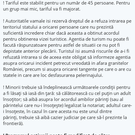
! Tariful este stabilit pentru un număr de 45 persoane. Pentru
un grup mai mic, tariful va fi majorat.
! Autoritatile vamale isi rezervă dreptul de a refuza intrarea pe
teritoriul statului a oricarei persoane care nu prezintă
suficientă incredere chiar dacă aceasta a obtinut acordul
pentru obtinerea vizei turistice. Agentia de turism nu poate fi
facută răspunzatoare pentru astfel de situatii ce nu pot fi
depistate anterior plecării. Turistul isi asumă riscurile de a-i fi
refuzată intrarea si de aceea este obligat să informeze agentia
asupra oricarui incident petrecut vreodată in afara granitelor
României, precum si asupra oricarei tangente pe care o are cu
statele in care are loc desfasurarea pelerinajului.
! Minorii trebuie să îndeplinească următoarele condiţii pentru
a fi lăsaţi să iasă din ţară: să călătorească cu cel puţin un adult
însoţitor; să aibă asupra lor acordul ambilor părinţi (sau al
părintelui care nu-i însoţeşte) legalizat la notariat; adultul care-
i însoţeste, în cazul în care acesta nu este unul dintre
părinţi, trebuie să aibă cazier judiciar pe care să-l prezinte la
frontieră).