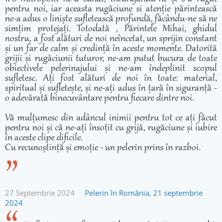
pentru noi, iar aceasta rugăciune si atenție părintească
ne-a adus o liniște sufletească profundă, făcându-ne să ne
simțim protejați. Totodată , Părintele Mihai, ghidul
nostru, a fost alături de noi neîncetat, un sprijin constant
și un far de calm și credință în aceste momente. Datorită
grijii și rugăciunii tuturor, ne-am putut bucura de toate
obiectivele pelerinajului și ne-am îndeplinit scopul
sufletesc. Ați fost alături de noi în toate: material,
spiritual și sufletește, și ne-ați adus în țară în siguranță -
o adevărată binecuvântare pentru fiecare dintre noi.
Vă mulțumesc din adâncul inimii pentru tot ce ați făcut
pentru noi și că ne-ați însoțit cu grijă, rugăciune și iubire
în aceste clipe dificile.
Cu recunoștință și emoție - un pelerin prins în razboi.
27 Septembrie 2024
Pelerin în România, 21 septembrie
2024