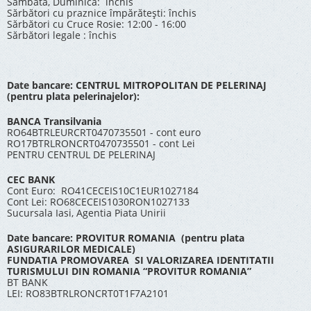
Sâmbăta, Duminica: închis
Sărbători cu praznice împărătești: închis
Sărbători cu Cruce Rosie: 12:00 - 16:00
Sărbători legale : închis
Date bancare: CENTRUL MITROPOLITAN DE PELERINAJ
(pentru plata pelerinajelor):
BANCA Transilvania
RO64BTRLEURCRT0470735501 - cont euro
RO17BTRLRONCRT0470735501 - cont Lei
PENTRU CENTRUL DE PELERINAJ
CEC BANK
Cont Euro: RO41CECEIS10C1EUR1027184
Cont Lei: RO68CECEIS1030RON1027133
Sucursala Iasi, Agentia Piata Unirii
Date bancare: PROVITUR ROMANIA (pentru plata
ASIGURARILOR MEDICALE)
FUNDATIA PROMOVAREA SI VALORIZAREA IDENTITATII
TURISMULUI DIN ROMANIA “PROVITUR ROMANIA”
BT BANK
LEI: RO83BTRLRONCRT0T1F7A2101