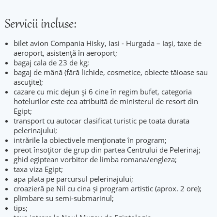
Servicii incluse:
bilet avion Compania Hisky, Iasi - Hurgada – Iași, taxe de
aeroport, asistenţă în aeroport;
bagaj cala de 23 de kg;
bagaj de mână (fără lichide, cosmetice, obiecte tăioase sau
ascuţite);
cazare cu mic dejun și 6 cine în regim bufet, categoria
hotelurilor este cea atribuită de ministerul de resort din
Egipt;
transport cu autocar clasificat turistic pe toata durata
pelerinajului;
intrările la obiectivele menționate în program;
preot însoțitor de grup din partea Centrului de Pelerinaj;
ghid egiptean vorbitor de limba romana/engleza;
taxa viza Egipt;
apa plata pe parcursul pelerinajului;
croazieră pe Nil cu cina și program artistic (aprox. 2 ore);
plimbare su semi-submarinul;
tips;