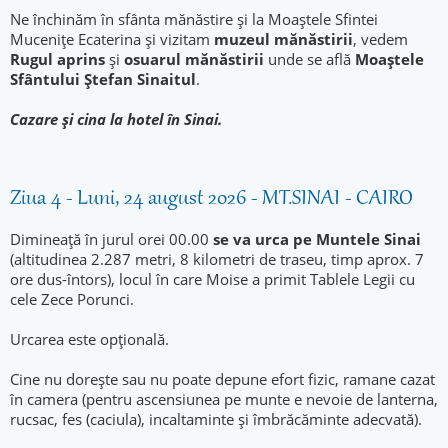
Ne închinăm în sfânta mănăstire și la Moaștele Sfintei
Mucenițe Ecaterina și vizitam
muzeul mănăstirii
, vedem
Rugul aprins
și
osuarul mănăstirii
unde se află
Moaștele
Sfântului Ștefan Sinaitul
.
Cazare și cina la hotel în Sinai.
Ziua 4 - Luni, 24 august 2026 - MT.SINAI - CAIRO
Dimineață în jurul orei 00.00
se va urca pe Muntele Sinai
(altitudinea 2.287 metri, 8 kilometri de traseu, timp aprox. 7
ore dus-întors), locul în care Moise a primit Tablele Legii cu
cele Zece Porunci.
Urcarea este opțională.
Cine nu dorește sau nu poate depune efort fizic, ramane cazat
în camera (pentru ascensiunea pe munte e nevoie de lanterna,
rucsac, fes (caciula), incaltaminte și îmbrăcăminte adecvată).