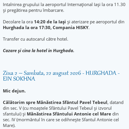
Intalnirea grupului la aeroportul Internațional Iași la ora 11.30
și pregătirea pentru îmbarcare.
Decolare la ora
14:20 de la Iași
și aterizare pe aeroportul din
Hurghada la ora 17:30, Compania HISKY
.
Transfer cu autocarul către hotel.
Cazare și cina la hotel in Hurghada.
Ziua 2 – Sambata, 22 august 2026 - HURGHADA -
EIN SOKHNA
Mic dejun
.
Călătorim spre Mănăstirea Sfântul Pavel
Tebeul
, datand
din sec. V (cu moaștele Sfântului Pavel Tebeul și izvorul
sfantului) și
Mănăstirea Sfântului Antonie cel Mare
din
sec. IV (mormântul în care se odihnește Sfantul Antonie cel
Mare).