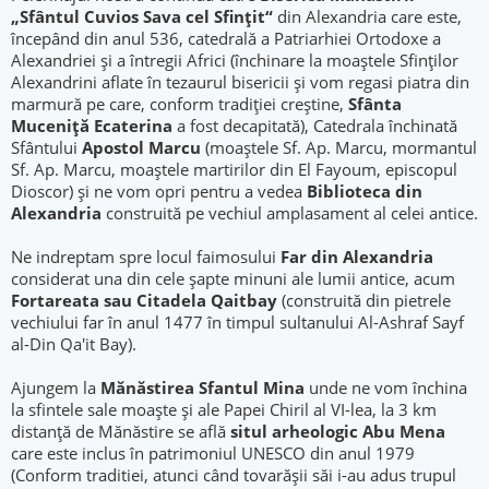
„Sfântul Cuvios Sava cel Sfinţit“
din Alexandria care este,
începând din anul 536, catedrală a Patriarhiei Ortodoxe a
Alexandriei şi a întregii Africi (închinare la moaştele Sfinților
Alexandrini aflate în tezaurul bisericii și vom regasi piatra din
marmură pe care, conform tradiţiei creştine,
Sfânta
Muceniţă Ecaterina
a fost decapitată), Catedrala închinată
Sfântului
Apostol Marcu
(moaștele Sf. Ap. Marcu, mormantul
Sf. Ap. Marcu, moaștele martirilor din El Fayoum, episcopul
Dioscor) și ne vom opri pentru a vedea
Biblioteca din
Alexandria
construită pe vechiul amplasament al celei antice.
Ne indreptam spre locul faimosului
Far din Alexandria
considerat una din cele șapte minuni ale lumii antice, acum
Fortareata sau Citadela Qaitbay
(construită din pietrele
vechiului far în anul 1477 în timpul sultanului Al-Ashraf Sayf
al-Din Qa'it Bay).
Ajungem la
Mănăstirea Sfantul Mina
unde ne vom închina
la sfintele sale moaște și ale Papei Chiril al VI-lea, la 3 km
distanță de Mănăstire se află
situl arheologic Abu Mena
care este inclus în patrimoniul UNESCO din anul 1979
(Conform traditiei, atunci când tovarășii săi i-au adus trupul