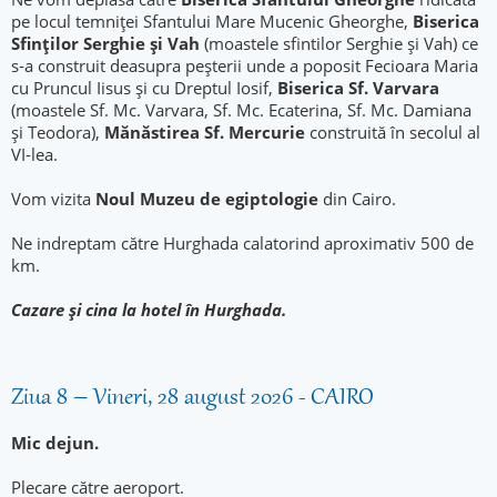
pe locul temniței Sfantului Mare Mucenic Gheorghe,
Biserica
Sfinților Serghie și Vah
(moastele sfintilor Serghie și Vah) ce
s-a construit deasupra peșterii unde a poposit Fecioara Maria
cu Pruncul Iisus și cu Dreptul Iosif,
Biserica Sf. Varvara
(moastele Sf. Mc. Varvara, Sf. Mc. Ecaterina, Sf. Mc. Damiana
și Teodora),
Mănăstirea Sf. Mercurie
construită în secolul al
VI-lea.
Vom vizita
Noul Muzeu de egiptologie
din Cairo.
Ne indreptam către Hurghada calatorind aproximativ 500 de
km.
Cazare și cina la hotel în Hurghada.
Ziua 8 – Vineri, 28 august 2026 - CAIRO
Mic dejun.
Plecare către aeroport.