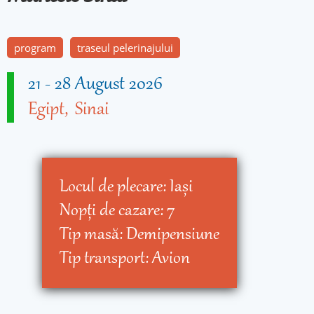
program
traseul pelerinajului
21
-
28 August 2026
Egipt
Sinai
Locul de plecare:
Iaşi
Nopţi de cazare:
7
Tip masă:
Demipensiune
Tip transport:
Avion