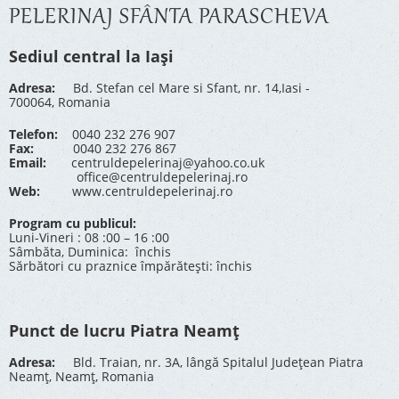
PELERINAJ SFÂNTA PARASCHEVA
Sediul central la Iași
Adresa:
Bd. Stefan cel Mare si Sfant, nr. 14,Iasi -
700064, Romania
Telefon:
0040 232 276 907
Fax:
0040 232 276 867
Email:
centruldepelerinaj@yahoo.co.uk
office@centruldepelerinaj.ro
Web:
www.centruldepelerinaj.ro
Program cu publicul:
Luni-Vineri : 08 :00 – 16 :00
Sâmbăta, Duminica: închis
Sărbători cu praznice împărătești: închis
Punct de lucru Piatra Neamț
Adresa:
Bld. Traian, nr. 3A, lângă Spitalul Județean Piatra
Neamț, Neamț, Romania