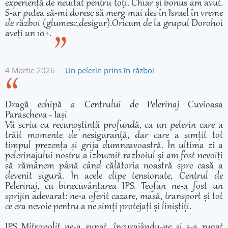
experiență de neuitat pentru toți. Chiar și bonus am avut.
S-ar putea să-mi doresc să merg mai des în Israel în vreme
de război (glumesc,desigur).Oricum de la grupul Dorohoi
aveți un 10+.
4 Martie 2026
Un pelerin prins în război
Dragă echipă a Centrului de Pelerinaj Cuvioasa
Parascheva - Iași
Vă scriu cu recunoștință profundă, ca un pelerin care a
trăit momente de nesiguranță, dar care a simțit tot
timpul prezența și grija dumneavoastră. În ultima zi a
pelerinajului nostru a izbucnit razboiul și am fost nevoiți
să rămânem până când călătoria noastră spre casă a
devenit sigură. În acele clipe tensionate, Centrul de
Pelerinaj, cu binecuvântarea IPS. Teofan ne-a fost un
sprijin adevarat: ne-a oferit cazare, masă, transport și tot
ce era nevoie pentru a ne simți protejați și liniștiți.
IPS Mitropolit ne-a sunat, încurajându-ne și s-a rugat