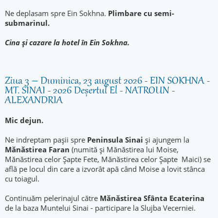
Ne deplasam spre Ein Sokhna.
Plimbare cu semi-
submarinul.
Cina și cazare la hotel în Ein Sokhna.
Ziua 3 – Duminica, 23 august 2026 - EIN SOKHNA -
MT. SINAI - 2026 Deșertul El - NATROUN -
ALEXANDRIA
Mic dejun.
Ne indreptam pașii spre
Peninsula Sinai
și ajungem la
Mănăstirea Faran
(numită și Mănăstirea lui Moise,
Mănăstirea celor Șapte Fete, Mănăstirea celor Șapte Maici) se
află pe locul din care a izvorât apă când Moise a lovit stânca
cu toiagul.
Continuăm pelerinajul către
Mănăstirea Sfânta Ecaterina
de la baza Muntelui Sinai - participare la Slujba Vecerniei.