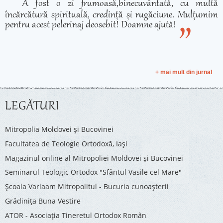
A fost o zi frumoasă,binecuvântată, cu multă
încărcătură spirituală, credință și rugăciune. Mulțumim
pentru acest pelerinaj deosebit! Doamne ajută!
+ mai mult din jurnal
LEGĂTURI
Mitropolia Moldovei și Bucovinei
Facultatea de Teologie Ortodoxă, Iaşi
Magazinul online al Mitropoliei Moldovei și Bucovinei
Seminarul Teologic Ortodox "Sfântul Vasile cel Mare"
Şcoala Varlaam Mitropolitul - Bucuria cunoaşterii
Grădinița Buna Vestire
ATOR - Asociaţia Tineretul Ortodox Român