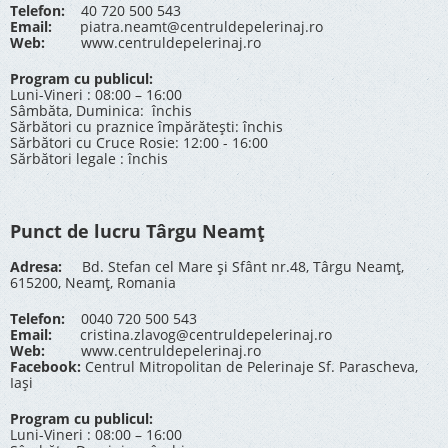
Telefon:
40 720 500 543
Email:
piatra.neamt@centruldepelerinaj.ro
Web:
www.centruldepelerinaj.ro
Program cu publicul:
Luni-Vineri : 08:00 – 16:00
Sâmbăta, Duminica: închis
Sărbători cu praznice împărătești: închis
Sărbători cu Cruce Rosie: 12:00 - 16:00
Sărbători legale : închis
Punct de lucru Târgu Neamț
Adresa:
Bd. Stefan cel Mare și Sfânt nr.48, Târgu Neamț,
615200, Neamț, Romania
Telefon:
0040 720 500 543
Email:
cristina.zlavog@centruldepelerinaj.ro
Web:
www.centruldepelerinaj.ro
Facebook:
Centrul Mitropolitan de Pelerinaje Sf. Parascheva,
Iași
Program cu publicul:
Luni-Vineri : 08:00 – 16:00