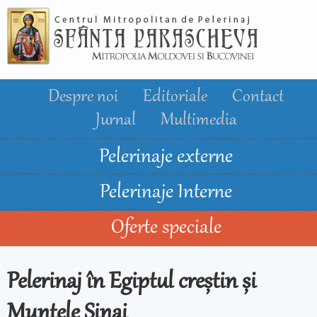
Mergi la
conţinutul
principal
Despre noi
Editoriale
Contact
Jurnal
Multimedia
Pelerinaje externe
Pelerinaje Interne
Oferte speciale
Pelerinaj în Egiptul creștin și
Muntele Sinai