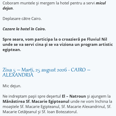
Coboram muntele și mergem la hotel pentru a servi
micul
dejun
.
Deplasare către Cairo.
Cazare la hotel în Cairo.
Spre seara, vom participa la o croazieră pe Fluviul Nil
unde se va servi cina și se va viziona un program artistic
egiptean.
Ziua 5 – Marți, 25 august 2026 - CAIRO –
ALEXANDRIA
Mic dejun.
Ne indreptam pașii spre deșertul
El – Natroun
și ajungem la
Mănăstirea
Sf. Macarie Egipteanul
unde ne vom închina la
moaștele Sf. Macarie Egipteanul, Sf. Macarie Alexandrinul, Sf.
Macarie Cetățeanul și Sf. Ioan Botezatorul.