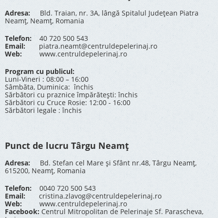
Adresa:
Bld. Traian, nr. 3A, lângă Spitalul Județean Piatra
Neamț, Neamț, Romania
Telefon:
40 720 500 543
Email:
piatra.neamt@centruldepelerinaj.ro
Web:
www.centruldepelerinaj.ro
Program cu publicul:
Luni-Vineri : 08:00 – 16:00
Sâmbăta, Duminica: închis
Sărbători cu praznice împărătești: închis
Sărbători cu Cruce Rosie: 12:00 - 16:00
Sărbători legale : închis
Punct de lucru Târgu Neamț
Adresa:
Bd. Stefan cel Mare și Sfânt nr.48, Târgu Neamț,
615200, Neamț, Romania
Telefon:
0040 720 500 543
Email:
cristina.zlavog@centruldepelerinaj.ro
Web:
www.centruldepelerinaj.ro
Facebook:
Centrul Mitropolitan de Pelerinaje Sf. Parascheva,