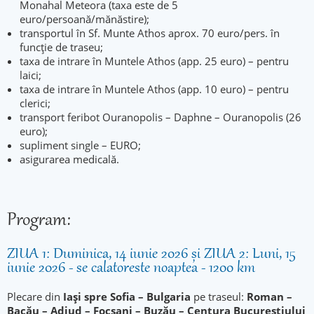
Monahal Meteora (taxa este de 5
euro/persoană/mănăstire);
transportul în Sf. Munte Athos aprox. 70 euro/pers. în
funcție de traseu;
taxa de intrare în Muntele Athos (app. 25 euro) – pentru
laici;
taxa de intrare în Muntele Athos (app. 10 euro) – pentru
clerici;
transport feribot Ouranopolis – Daphne – Ouranopolis (26
euro);
supliment single – EURO;
asigurarea medicală.
Program:
ZIUA 1: Duminica, 14 iunie 2026 și ZIUA 2: Luni, 15
iunie 2026 - se calatoreste noaptea - 1200 km
Plecare din
Iași spre Sofia – Bulgaria
pe traseul:
Roman –
Bacău – Adjud – Focșani – Buzău – Centura Bucureștiului