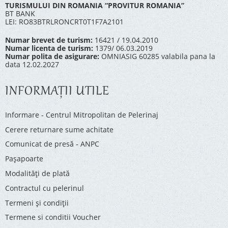
TURISMULUI DIN ROMANIA “PROVITUR ROMANIA”
BT BANK
LEI: RO83BTRLRONCRT0T1F7A2101
Numar brevet de turism:
16421 / 19.04.2010
Numar licenta de turism:
1379/ 06.03.2019
Numar polita de asigurare:
OMNIASIG 60285 valabila pana la
data 12.02.2027
INFORMAŢII UTILE
Informare - Centrul Mitropolitan de Pelerinaj
Cerere returnare sume achitate
Comunicat de presă - ANPC
Pașapoarte
Modalități de plată
Contractul cu pelerinul
Termeni și condiții
Termene si conditii Voucher