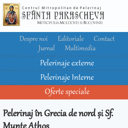
Mergi la
conţinutul
principal
Despre noi
Editoriale
Contact
Jurnal
Multimedia
Pelerinaje externe
Pelerinaje Interne
Oferte speciale
Pelerinaj în Grecia de nord și Sf.
Munte Athos