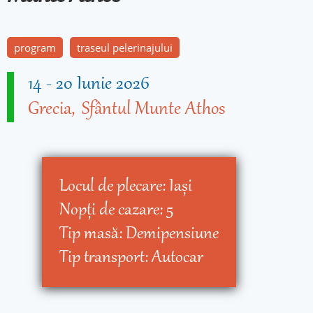
program
traseul pelerinajului
14
-
20 Iunie 2026
Grecia
Sfântul Munte Athos
Locul de plecare:
Iaşi
Nopţi de cazare:
5
Tip masă:
Demipensiune
Tip transport:
Autocar