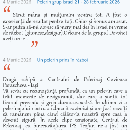
4 Martie 2026
Pelerin grup Israel 21 - 28 februarie 2026
Sărut mâna și mulțumim pentru tot. A fost o
experiență de neuitat pentru toți. Chiar și bonus am avut.
S-ar putea să-mi doresc să merg mai des în Israel în vreme
de război (glumesc,desigur).Oricum de la grupul Dorohoi
aveți un 10+.
4 Martie 2026
Un pelerin prins în război
Dragă echipă a Centrului de Pelerinaj Cuvioasa
Parascheva - Iași
Vă scriu cu recunoștință profundă, ca un pelerin care a
trăit momente de nesiguranță, dar care a simțit tot
timpul prezența și grija dumneavoastră. În ultima zi a
pelerinajului nostru a izbucnit razboiul și am fost nevoiți
să rămânem până când călătoria noastră spre casă a
devenit sigură. În acele clipe tensionate, Centrul de
Pelerinaj, cu binecuvântarea IPS. Teofan ne-a fost un