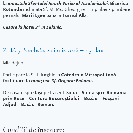
la
moaștele Sfântului Ierarh Vasile al Tesalonicului
;
Biserica
Rotonda
închinată Sf. M. Mc. Gheorghe. Timp liber - plimbare
pe malul
Mării Egee
până la
Turnul Alb .
Cazare la hotel 3* în Salonic.
ZIUA 7: Sambata, 20 iunie 2026 – 1150 km
Mic dejun.
Participare la Sf. Liturghie la
Catedrala Mitropolitană
–
închinare la
moaștele Sf. Grigorie Palama
.
Deplasare spre
Iași
pe traseul:
Sofia – Vama spre România
prin Ruse – Centura Bucureștiului – Buzău – Focșani –
Adjud – Bacău- Roman.
Condiţii de înscriere: