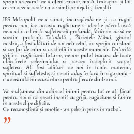
sprijin adevarat: ne-a oferit cazare, masă, transport și tot
ce era nevoie pentru a ne simți protejați și liniștiți.
IPS Mitropolit ne-a sunat, încurajându-ne și s-a rugat
pentru noi, iar aceasta rugăciune si atenție părintească
ne-a adus o liniște sufletească profundă, făcându-ne să ne
simțim protejați. Totodată , Părintele Mihai, ghidul
nostru, a fost alături de noi neîncetat, un sprijin constant
și un far de calm și credință în aceste momente. Datorită
grijii și rugăciunii tuturor, ne-am putut bucura de toate
obiectivele pelerinajului și ne-am îndeplinit scopul
sufletesc. Ați fost alături de noi în toate: material,
spiritual și sufletește, și ne-ați adus în țară în siguranță -
o adevărată binecuvântare pentru fiecare dintre noi.
Vă mulțumesc din adâncul inimii pentru tot ce ați făcut
pentru noi și că ne-ați însoțit cu grijă, rugăciune și iubire
în aceste clipe dificile.
Cu recunoștință și emoție - un pelerin prins în razboi.