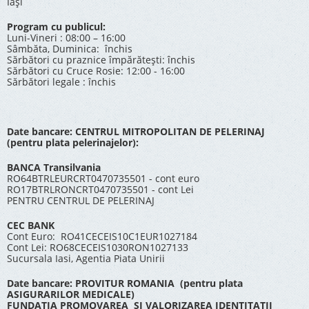
Iași
Program cu publicul:
Luni-Vineri : 08:00 – 16:00
Sâmbăta, Duminica: închis
Sărbători cu praznice împărătești: închis
Sărbători cu Cruce Rosie: 12:00 - 16:00
Sărbători legale : închis
Date bancare: CENTRUL MITROPOLITAN DE PELERINAJ
(pentru plata pelerinajelor):
BANCA Transilvania
RO64BTRLEURCRT0470735501 - cont euro
RO17BTRLRONCRT0470735501 - cont Lei
PENTRU CENTRUL DE PELERINAJ
CEC BANK
Cont Euro: RO41CECEIS10C1EUR1027184
Cont Lei: RO68CECEIS1030RON1027133
Sucursala Iasi, Agentia Piata Unirii
Date bancare: PROVITUR ROMANIA (pentru plata
ASIGURARILOR MEDICALE)
FUNDATIA PROMOVAREA SI VALORIZAREA IDENTITATII