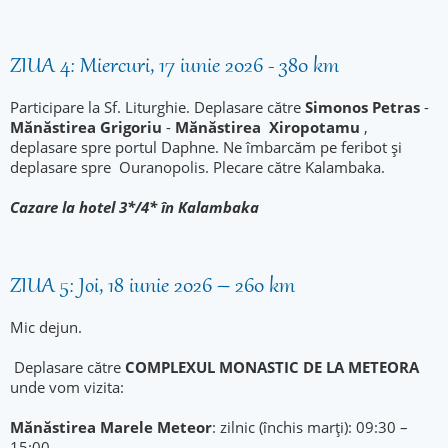
ZIUA 4: Miercuri, 17 iunie 2026 - 380 km
Participare la Sf. Liturghie. Deplasare către
Simonos Petras
-
Mănăstirea Grigoriu
-
Mănăstirea Xiropotamu
,
deplasare spre portul Daphne. Ne îmbarcăm pe feribot și
deplasare spre Ouranopolis. Plecare către Kalambaka.
Cazare la hotel 3*/4* în Kalambaka
ZIUA 5: Joi, 18 iunie 2026 – 260 km
Mic dejun.
Deplasare către
COMPLEXUL MONASTIC DE LA METEORA
unde vom vizita:
Mănăstirea Marele Meteor
: zilnic (închis marți): 09:30 –
15:00