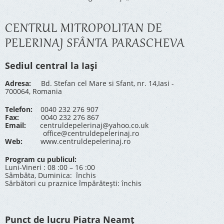
CENTRUL MITROPOLITAN DE
PELERINAJ SFÂNTA PARASCHEVA
Sediul central la Iași
Adresa:
Bd. Stefan cel Mare si Sfant, nr. 14,Iasi -
700064, Romania
Telefon:
0040 232 276 907
Fax:
0040 232 276 867
Email:
centruldepelerinaj@yahoo.co.uk
office@centruldepelerinaj.ro
Web:
www.centruldepelerinaj.ro
Program cu publicul:
Luni-Vineri : 08 :00 – 16 :00
Sâmbăta, Duminica: închis
Sărbători cu praznice împărătești: închis
Punct de lucru Piatra Neamț