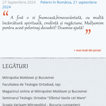
27 Septembrie 2024
Pelerin în România, 21 septembrie
2024
A fost o zi frumoasă,binecuvântată, cu multă
încărcătură spirituală, credință și rugăciune. Mulțumim
pentru acest pelerinaj deosebit! Doamne ajută!
+ mai mult din jurnal
LEGĂTURI
Mitropolia Moldovei și Bucovinei
Facultatea de Teologie Ortodoxă, Iaşi
Magazinul online al Mitropoliei Moldovei și Bucovinei
Seminarul Teologic Ortodox "Sfântul Vasile cel Mare"
Şcoala Varlaam Mitropolitul - Bucuria cunoaşterii