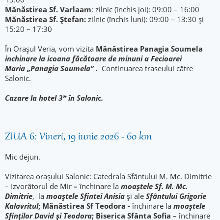
Mănăstirea Sf. Varlaam
: zilnic (închis joi): 09:00 – 16:00
Mănăstirea Sf. Ștefan:
zilnic (închis luni): 09:00 – 13:30 și
15:20 – 17:30
În Orașul Veria, vom vizita
Mănăstirea Panagia Soumela
inchinare la icoana făcătoare de minuni a Fecioarei
Maria „Panagia Soumela” .
Continuarea traseului către
Salonic.
Cazare la hotel 3* în Salonic.
ZIUA 6: Vineri, 19 iunie 2026 - 60 km
Mic dejun.
Vizitarea orașului Salonic: Catedrala Sfântului M. Mc. Dimitrie
– Izvorâtorul de Mir
–
închinare la
moaștele Sf. M. Mc.
Dimitrie
, la
moaștele Sfintei Anisia
și ale
Sfântului Grigorie
Kalavritul
; Mănăstirea Sf Teodora -
închinare la
moaștele
Sfinților David și Teodora
; Biserica Sfânta Sofia
– închinare