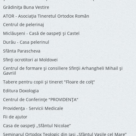
Grădinița Buna Vestire
ATOR - Asociaţia Tineretul Ortodox Român
Centrul de pelerinaj
Miclăușeni - Casă de oaspeţi şi Castel
Durău - Casa pelerinul
Sfânta Parascheva
Sfinți ocrotitori ai Moldovei
Centrul de formare și consiliere Sfinții Arhangheli Mihail și
Gavriil
Tabere pentru copii şi tineret "Floare de colţ"
Editura Doxologia
Centrul de Conferinţe "PROVIDENŢA"
Providenţa - Servicii Medicale
Fii de ajutor
Casa de oaspeți „Sfântul Nicolae”
Seminarul Ortodox Teologic din Iași „Sfântul Vasile cel Mare”