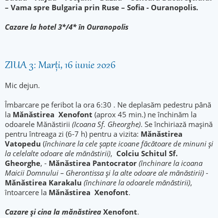
– Vama spre Bulgaria prin Ruse – Sofia - Ouranopolis.
Cazare la hotel 3*/4* în Ouranopolis
ZIUA 3: Marți, 16 iunie 2026
Mic dejun.
Îmbarcare pe feribot la ora 6:30 . Ne deplasăm pedestru până
la
Mănăstirea Xenofont
(aprox 45 min.) ne închinăm la
odoarele Mănăstirii
(Icoana Sf. Gheorghe)
. Se închiriază mașină
pentru întreaga zi (6-7 h) pentru a vizita:
Mănăstirea
Vatopedu
(
închinare la cele șapte icoane făcătoare de minuni și
la celelalte odoare ale mănăstirii)
,
Colciu Schitul Sf.
Gheorghe
, -
Mănăstirea Pantocrator
(închinare la icoana
Maicii Domnului – Gherontissa și la alte odoare ale mănăstirii)
-
Mănăstirea Karakalu
(închinare la odoarele mănăstirii)
,
întoarcere la
Mănăstirea
Xenofont
.
Cazare și cina la mănăstirea
Xenofont
.