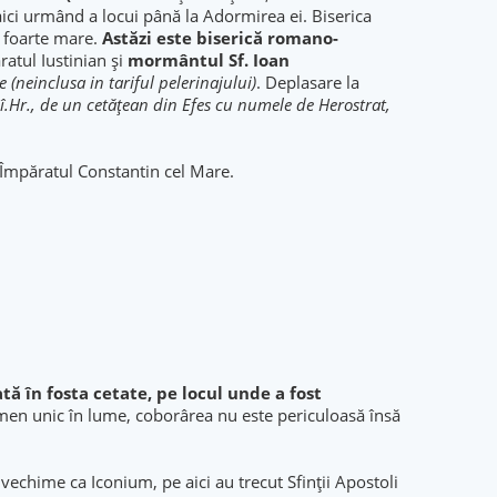
aici urmând a locui până la Adormirea ei. Biserica
d foarte mare.
Astăzi este biserică romano-
ratul Iustinian şi
mormântul Sf. Ioan
e (neinclusa in tariful pelerinajului)
. Deplasare la
6 î.Hr., de un cetățean din Efes cu numele de Herostrat,
e Împăratul Constantin cel Mare.
ată în fosta cetate, pe locul unde a fost
en unic în lume, coborârea nu este periculoasă însă
 vechime ca Iconium, pe aici au trecut Sfinţii Apostoli