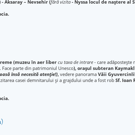
)
- Aksaray – Nevsehir (
fără vizita
- Nyssa locul de naştere al S
ocia.
reme (muzeu în aer liber
cu taxa de intrare -
care adăposteşte m
re. Face parte din patrimoniul Unesco
), oraşul subteran Kaymakli
oasă însă necesită atenţie!)
,
vedere panorama
Văii Gyuvercinl
izitarea casei demnitarului și a grajdului unde a fost rob
Sf. Ioan
ocia.
m)