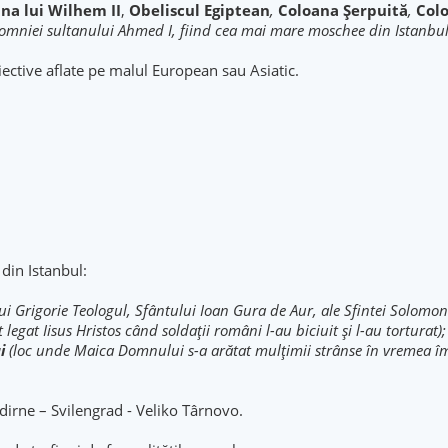
na lui Wilhem II
,
Obeliscul
Egiptean
,
Coloana Şerpuită
,
Colo
domniei sultanului Ahmed I, fiind cea mai mare moschee din Istanbul
iective aflate pe malul European sau Asiatic.
din Istanbul:
i Grigorie Teologul, Sfântului Ioan Gura de Aur, ale Sfintei Solomoni, 
legat Iisus Hristos când soldaţii români l-au biciuit şi l-au torturat);
i
(loc unde Maica Domnului s-a arătat mulţimii strânse în vremea împ
Edirne – Svilengrad - Veliko Târnovo.