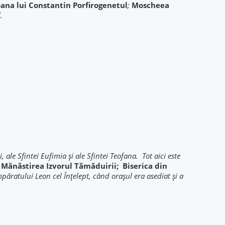
ana lui Constantin Porfirogenetul
;
Moscheea
.
ale Sfintei Eufimia și ale Sfintei Teofana. Tot aici este
Mănăstirea Izvorul Tămăduirii;
Biserica din
ăratului Leon cel Înţelept, când oraşul era asediat şi a