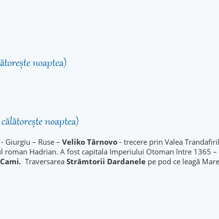
lătorește noaptea)
 călătorește noaptea)
 - Giurgiu – Ruse –
Veliko Târnovo
- trecere prin Valea Trandafiri
ul roman Hadrian. A fost capitala Imperiului Otoman între 1365 
 Cami
.
Traversarea
Strâmtorii Dardanele
pe pod ce leagă Mare