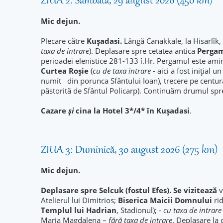
ZIUA 2: Sâmbătă, 29 august 2026 (450 km)
Mic dejun.
Plecare către
Kuşadasi.
Lângă Canakkale, la Hisarlîk, 
taxa de intrare
). Deplasare spre cetatea antica
Perga
perioadei elenistice 281-133 î.Hr. Pergamul este amint
Curtea Roșie
(
cu de taxa intrare -
aici a fost iniţial
numit din porunca Sfântului Ioan), trecere pe centur
păstorită de Sfântul Policarp). Continuăm drumul spr
Cazare
și
cina la Hotel 3*/4* în Kuşadasi
.
ZIUA 3: Duminică, 30 august 2026 (275 km)
Mic dejun.
Deplasare spre Selcuk (fostul Efes). Se vizitează
v
Atelierul lui Dimitrios;
Biserica Maicii Domnului
rid
Templul lui Hadrian
, Stadionul);
- cu taxa de intrare
Maria Magdalena –
fără taxa de intrare
. Deplasare la