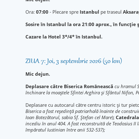
Ora:
07:00
- Plecare spre
Istanbul
pe traseul
Aksara
Sosire în Istanbul la ora 21:00 aprox., în funcție ș
Cazare la Hotel 3*/4* în Istanbul.
ZIUA 7: Joi, 3 septembrie 2026 (50 km)
Mic dejun.
Deplasare către Biserica Românească
cu hramul S
închinare la moaştele Sfintei Arghira şi Sfântul Nifon, 
Deplasare cu autocarul către centru istoric și tur pieto
Biserica a fost reședință patriarhală înainte de construi
Ioan Botezătorul, sabia Sf. Ştefan cel Mare
);
Catedrala
incediu în anul 404. A fost reconstruită de Teodosius II
împăratul Iustinian între anii 532-537);