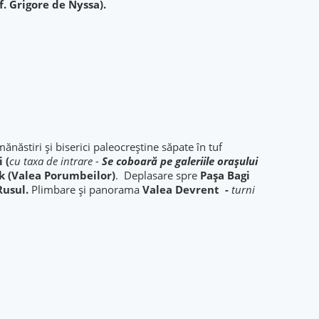
f. Grigore de Nyssa).
ănăstiri şi biserici paleocreştine săpate în tuf
 (
cu taxa de intrare -
Se coboară pe galeriile oraşului
ik (Valea Porumbeilor)
. Deplasare spre
Pașa Bagi
 Rusul.
Plimbare și panorama
Valea Devrent -
turni