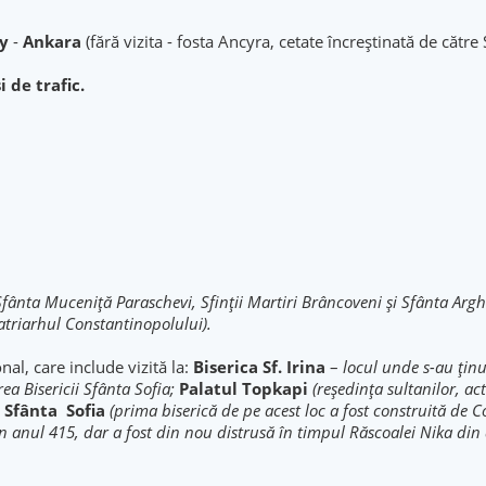
y
-
Ankara
(fără vizita - fosta Ancyra, cetate încreştinată de către 
i de trafic.
fânta Muceniţă Paraschevi, Sfinţii Martiri Brâncoveni şi Sfânta Argh
Patriarhul Constantinopolului).
nal, care include vizită la:
Biserica Sf. Irina
–
locul unde s-au ținu
rea Bisericii Sfânta Sofia;
Palatul Topkapi
(reşedinţa sultanilor, a
 Sfânta Sofia
(prima biserică de pe acest loc a fost construită de 
 în anul 415, dar a fost din nou distrusă în timpul Răscoalei Nika din