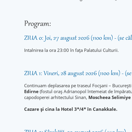
Program:
ZIUA 0: Joi, 27 august 2026 (1100 km) - (se că
Intalnirea la ora 23:00 în fața Palatului Culturii.
ZIUA 1: Vineri, 28 august 2026 (1100 km) - (se
Continuam deplasarea pe traseul Focșani – București
Edirne
(fostul oraș Adrianopol întemeiat de împărat
capodoperei arhitectului Sinan,
Moscheea Selimiye
Cazare și cina la Hotel 3*/4* în Canakkale.