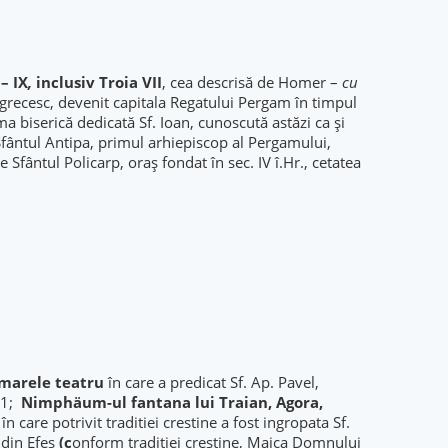
 – IX
,
inclusiv Troia VII
, cea descrisă de Homer –
cu
grecesc, devenit capitala Regatului Pergam în timpul
ma biserică dedicată Sf. Ioan, cunoscută astăzi ca și
t Sfântul Antipa, primul arhiepiscop al Pergamului,
Sfântul Policarp, oraş fondat în sec. IV î.Hr., cetatea
marele teatru
în care a predicat Sf. Ap. Pavel,
431;
Nimphäum-ul fantana lui Traian, Agora,
 în care potrivit traditiei crestine a fost ingropata Sf.
i
din Efes
(c
onform tradiţiei creştine, Maica Domnului