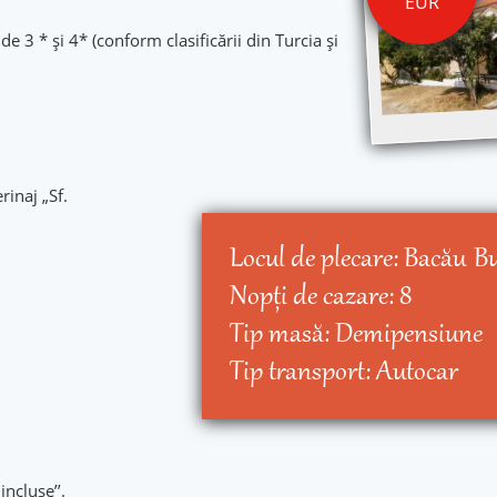
EUR
de 3 * și 4* (conform clasificării din Turcia și
rinaj „Sf.
Locul de plecare:
Bacău
Bu
Nopţi de cazare:
8
Tip masă:
Demipensiune
Tip transport:
Autocar
incluse’’.