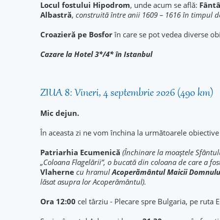
Locul fostului Hipodrom
, unde acum se află:
Fântâ
Albastră
,
construită între anii 1609 – 1616 în timpul 
Croazieră pe Bosfor
în care se pot vedea diverse ob
Cazare la Hotel 3*/4* în Istanbul
ZIUA 8: Vineri, 4 septembrie 2026 (490 km)
Mic dejun.
În aceasta zi ne vom închina la următoarele obiective 
Patriarhia Ecumenică
(Închinare la moaştele Sfântulu
„Coloana Flagelării”, o bucată din coloana de care a fost 
Vlaherne
cu hramul
Acoperământul Maicii Domnulu
lăsat asupra lor Acoperământul).
Ora 12:00
cel târziu - Plecare spre Bulgaria, pe ruta 