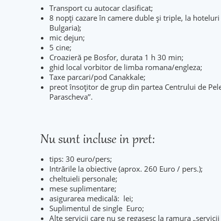
Transport cu autocar clasificat;
8 nopţi cazare în camere duble și triple, la hoteluri 
Bulgaria);
mic dejun;
5 cine;
Croazieră pe Bosfor, durata 1 h 30 min;
ghid local vorbitor de limba romana/engleza;
Taxe parcari/pod Canakkale;
preot însoțitor de grup din partea Centrului de Pele
Parascheva’’.
Nu sunt incluse in pret:
tips: 30 euro/pers;
Intrările la obiective (aprox. 260 Euro / pers.);
cheltuieli personale;
mese suplimentare;
asigurarea medicală: lei;
Suplimentul de single Euro;
Alte servicii care nu se regasesc la ramura „servicii 