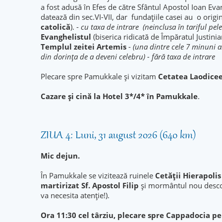
a fost adusă în Efes de către Sfântul Apostol Ioan Eva
datează din sec.VI-VII, dar fundaţiile casei au o origi
catolică
). -
cu taxa de intrare (neinclusa în tariful pele
Evanghelistul
(biserica ridicată de Împăratul Justin
Templul zeitei Artemis
-
(una dintre cele 7 minuni al
din dorința de a deveni celebru) - fără taxa de intrare
Plecare spre Pamukkale și vizitam
Cetatea Laodice
Cazare şi cină la Hotel 3*/4* în Pamukkale
.
ZIUA 4: Luni, 31 august 2026 (640 km)
Mic dejun.
În Pamukkale se vizitează ruinele
Cetății Hierapolis
martirizat Sf. Apostol Filip
și mormântul nou desco
va necesita atenție!).
Ora 11:30 cel târziu, plecare spre Cappadocia p