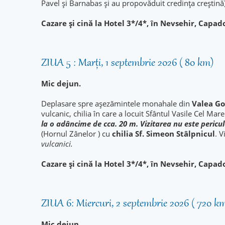
Pavel şi Barnabas şi au propovăduit credinţa creştină
Cazare şi cină la Hotel 3*/4*, în Nevsehir, Capad
ZIUA 5 : Marți, 1 septembrie 2026 ( 80 km)
Mic dejun.
Deplasare spre aşezămintele monahale din
Valea Go
vulcanic, chilia în care a locuit Sfântul Vasile Cel Ma
la o adâncime de cca. 20 m. Vizitarea nu este pericul
(Hornul Zânelor ) cu
chilia Sf. Simeon Stâlpnicul
. V
vulcanici.
Cazare şi cină la Hotel 3*/4*, în Nevsehir, Capad
ZIUA 6: Miercuri, 2 septembrie 2026 ( 720 k
Mic dejun.