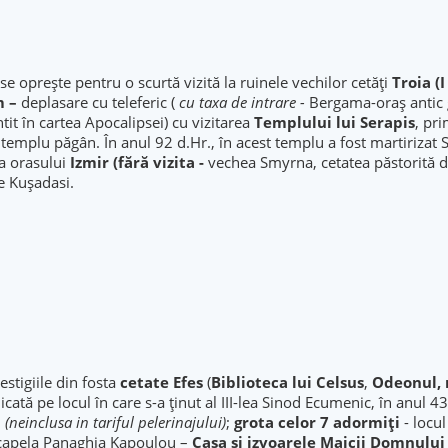
se oprește pentru o scurtă vizită la ruinele vechilor cetăți
Troia (I
m –
deplasare cu teleferic (
cu taxa de intrare -
Bergama-oraș antic 
it în cartea Apocalipsei) cu vizitarea
Templului lui Serapis
, pri
 un templu păgân. În anul 92 d.Hr., în acest templu a fost martiriza
a orasului
Izmir (fără vizita -
vechea Smyrna, cetatea păstorită de 
e Kuşadasi.
estigiile din fosta
cetate Efes
(
Bibliot
eca lui Celsus
,
Odeonul, 
icată pe locul în care s-a ţinut al III-lea Sinod Ecumenic, în anul 
 (neinclusa in tariful pelerinajului)
;
grota celor 7 adormiți
- locul
 capela Panaghia Kapoulou –
Casa și izvoarele Maicii Domnulu