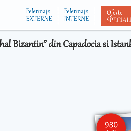
Mergi la
conţinutul
Pelerinaje
Pelerinaje
Oferte
principal
EXTERNE
INTERNE
SPECIAL
al Bizantin” din Capadocia si Istanb
980