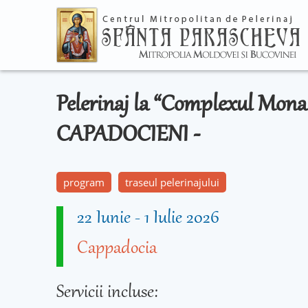
Pelerinaj la “Complexul Monah
CAPADOCIENI -
program
traseul pelerinajului
22 Iunie
-
1 Iulie 2026
Cappadocia
Servicii incluse: