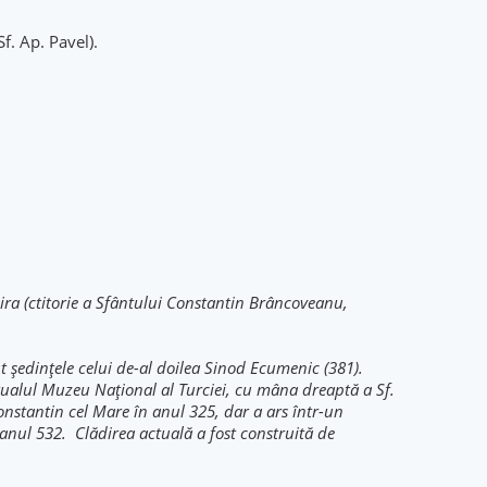
Sf. Ap. Pavel).
ira (ctitorie a Sfântului Constantin Brâncoveanu,
t ședințele celui de-al doilea Sinod Ecumenic (381).
ctualul Muzeu Naţional al Turciei, cu mâna dreaptă a Sf.
Constantin cel Mare în anul 325, dar a ars într-un
 anul 532. Clădirea actuală a fost construită de