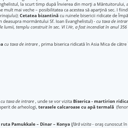
nghelistul, la scurt timp după Învierea din morţi a Mântuitorului, 
ne mult mai veche – posibilitatea ca acestea să aparţină sec. I fiin
rinajului)
;
Cetatea bizantină
cu ruinele bisericii ridicate de Împă
ian deasupra mormântului Sf. Ioan Evanghelistul) -
cu taxa de intrar
e lumii, templu construit în sec. VI î.Hr, a fost incendiat în anul 35
ea
cu taxa de intrare
, prima biserica ridicată în Asia Mica de cătr
cu taxa de intrare
, unde se vor vizita
Biserica - martirion ridic
perit de arheologi,
terasele calcaroase cu apă termală
(fenom
e ruta Pamukkale – Dinar – Konya
(
fără vizita
- oraş cunoscut în