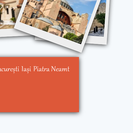
cureşti
Iaşi
Piatra Neamt