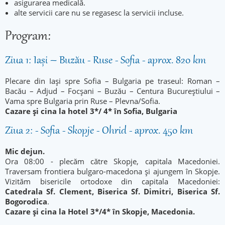
asigurarea medicală.
alte servicii care nu se regasesc la servicii incluse.
Program:
Ziua 1: Iași – Buzău - Ruse - Sofia - aprox. 820 km
Plecare din Iași spre Sofia – Bulgaria pe traseul: Roman –
Bacău – Adjud – Focșani – Buzău – Centura Bucureștiului –
Vama spre Bulgaria prin Ruse – Plevna/Sofia.
Cazare și cina la hotel 3*/ 4* în Sofia, Bulgaria
Ziua 2: - Sofia - Skopje - Ohrid - aprox. 450 km
Mic dejun.
Ora 08:00 - plecăm către Skopje, capitala Macedoniei.
Traversam frontiera bulgaro-macedona și ajungem în Skopje.
Vizităm bisericile ortodoxe din capitala Macedoniei:
Catedrala Sf. Clement, Biserica Sf. Dimitri, Biserica Sf.
Bogorodica
.
Cazare și cina la Hotel 3*/4* în Skopje, Macedonia.