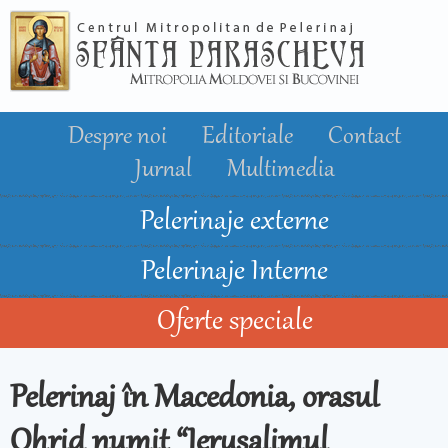
Mergi la
conţinutul
principal
Despre noi
Editoriale
Contact
Jurnal
Multimedia
Pelerinaje externe
Pelerinaje Interne
Oferte speciale
Pelerinaj în Macedonia, orasul
Ohrid numit “Ierusalimul