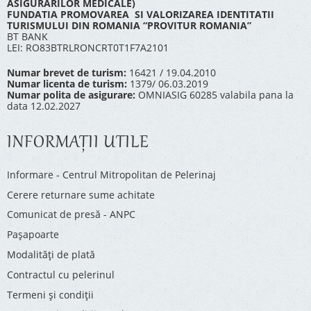
ASIGURARILOR MEDICALE)
FUNDATIA PROMOVAREA SI VALORIZAREA IDENTITATII
TURISMULUI DIN ROMANIA “PROVITUR ROMANIA”
BT BANK
LEI: RO83BTRLRONCRT0T1F7A2101
Numar brevet de turism:
16421 / 19.04.2010
Numar licenta de turism:
1379/ 06.03.2019
Numar polita de asigurare:
OMNIASIG 60285 valabila pana la
data 12.02.2027
INFORMAŢII UTILE
Informare - Centrul Mitropolitan de Pelerinaj
Cerere returnare sume achitate
Comunicat de presă - ANPC
Pașapoarte
Modalități de plată
Contractul cu pelerinul
Termeni și condiții