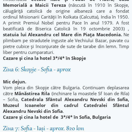
Memorială a Maicii Tereza
(născută în 1910 în Skopje,
călugăriță catolică de origine albaneză care a fondat
ordinul Misionarii Carității în Kolkata (Calcutta), India în 1950.
A primit Premiul Nobel pentru Pace în anul 1979. A fost
beatificată de Biserica Catolică în 19 octombrie 2003) ,
statuia lui Alexandru cel Mare din Piața Macedonia
.
Ne
plimbam pe stradutele inguste ale Vechiului Bazar, pavate cu
pietre cubice și înconjurate de sute de tarabe din lemn. Timp
liber pentru cumparaturi.
Cazare și cina la hotel 3*/4* în Skopje
Ziua 6: Skopje - Sofia - aprox
Mic dejun.
Vom pleca din Skopje către Bulgaria. Continuam deplasarea
către
Mănăstirea Rila
(inchinare la moastele Sf Ioan de Rila)
– Sofia,
Catedrala Sfântul Alexandru Nevski din Sofia,
Muzeul Icoanelor din cadrul Catedralei Sfântul
Alexandru Nevski
din Sofia
.
Cazare și cina la hotel de 3*/4* în Sofia, Bulgaria
Ziua 7: Sofia - Iași - aprox. 820 km