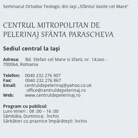
Seminarul Ortodox Teologic din Iași „Sfântul Vasile cel Mare”
CENTRUL MITROPOLITAN DE
PELERINAJ SFÂNTA PARASCHEVA
Sediul central la Iași
Adresa:
Bd. Stefan cel Mare si Sfant, nr. 14,Iasi -
700064, Romania
Telefon:
0040 232 276 907
Fax:
0040 232 276 867
Email:
centruldepelerinaj@yahoo.co.uk
office@centruldepelerinaj.ro
Web:
www.centruldepelerinaj.ro
Program cu publicul:
Luni-Vineri : 08 :00 – 16 :00
Sâmbăta, Duminica: închis
Sărbători cu praznice împărătești: închis