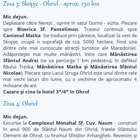
Ziua 3: Skopje - Ohrid - aprox. 230 km
Mic dejun.
Deplasare către Nerezi , oprire în satul Gorno - vizita. Plecare
spre
Biserica Sf. Pantelimon
. Traseul continuă spre
Canionul Matka
(se traduce prin pântece, localizat la vest de
Skopje, ocupă o suprafață de cca. 5000 hectare, fiind una
dintre cele mai cunoscute atracții turistice ale Macedoniei.
Adăpostește mai multe mănăstiri, între care
Mănăstirea
Sfântul Andrei
(se va parcurge 1 km pedestru), în defileul
Râului Treska,
Mănăstirea Matka și Mănăstirea Sfântul
Nicolae
). Plecare spre Lacul Struga Ohrid este unul dintre cele
mai vechi lacuri din lume, cu o vechime de aproximativ 4
milioane de ani.
Cazare și cina la hotel 3*/4* în Ohrıd
Ziua 4: Ohrid
Mic dejun.
Excursie la
Complexul Monahal Sf. Cuv. Naum
- construit
în anul 900 de Sfântul Naum din Ohrid, fratele Sfântului
Clement de Ohrid, cu hramul Sfinților Arhangheli. Revenim și