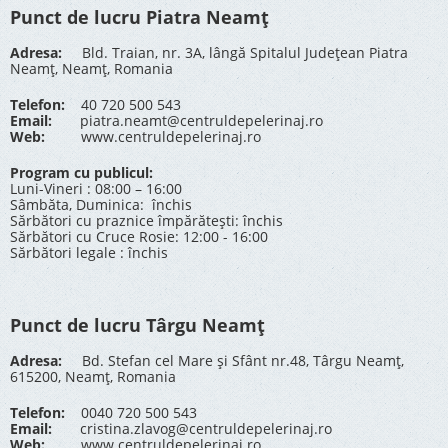
Punct de lucru Piatra Neamț
Adresa:
Bld. Traian, nr. 3A, lângă Spitalul Județean Piatra
Neamț, Neamț, Romania
Telefon:
40 720 500 543
Email:
piatra.neamt@centruldepelerinaj.ro
Web:
www.centruldepelerinaj.ro
Program cu publicul:
Luni-Vineri : 08:00 – 16:00
Sâmbăta, Duminica: închis
Sărbători cu praznice împărătești: închis
Sărbători cu Cruce Rosie: 12:00 - 16:00
Sărbători legale : închis
Punct de lucru Târgu Neamț
Adresa:
Bd. Stefan cel Mare și Sfânt nr.48, Târgu Neamț,
615200, Neamț, Romania
Telefon:
0040 720 500 543
Email:
cristina.zlavog@centruldepelerinaj.ro
Web:
www.centruldepelerinaj.ro