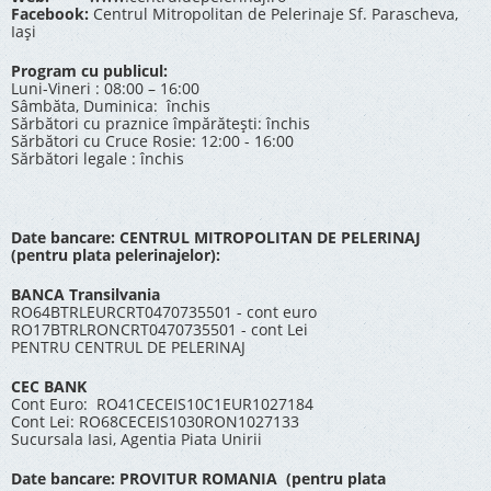
Facebook:
Centrul Mitropolitan de Pelerinaje Sf. Parascheva,
Iași
Program cu publicul:
Luni-Vineri : 08:00 – 16:00
Sâmbăta, Duminica: închis
Sărbători cu praznice împărătești: închis
Sărbători cu Cruce Rosie: 12:00 - 16:00
Sărbători legale : închis
Date bancare: CENTRUL MITROPOLITAN DE PELERINAJ
(pentru plata pelerinajelor):
BANCA Transilvania
RO64BTRLEURCRT0470735501 - cont euro
RO17BTRLRONCRT0470735501 - cont Lei
PENTRU CENTRUL DE PELERINAJ
CEC BANK
Cont Euro: RO41CECEIS10C1EUR1027184
Cont Lei: RO68CECEIS1030RON1027133
Sucursala Iasi, Agentia Piata Unirii
Date bancare: PROVITUR ROMANIA (pentru plata