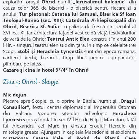
explorăm orașul
Ohrid
numit
„
Ierusalimul balcanic
”
din
cauza celor 365 de biserici - o biserică pentru fiecare zi a
anului.
Tur pietonal:
Cetatea lui Samuel, Biserica Sf Ioan
Teologul-Kaneo (sec. XIII); Catedrala Arhiepiscopală din
Ohrid, Biserica Sf. Sofia
- o galerie de frescă din secolul al
XVI-lea. XI, iar arhitectura fațadei vestice dă viață festivalurilor
de vară de la Ohrid;
Teatrul Antic Elen
construit în anul 200
î.Hr. - singurul teatru elenistic din țară, în timp ce celelalte trei
Scupi,
Stobi și Heracleia Lyncestis
sunt din epoca romană,
cartierul vechi, bazarul. Timp liber pentru cumparaturi,
plimbare pe faleza.
Cazare și cina la hotel 3*/4* în Ohrıd
Ziua 5: Ohrid - Skopje
Mic dejun.
Plecare spre Skopje, cu o oprire la Bitola, numit și „
Orașul
Consulilor”,
fostul centru diplomatic al Imperiului Otoman
din Balcani. Vizitarea site-ului arheologic
Heracleea
Lyncestis
(oraş fondat în sec.IV Î.Hr. de Filip II Macedon, tatăl
lui Alexandru cel Mare în cinstea eroului Hercule din
mitologia greaca. Ajungem în capitala Macedoniei si explorăm
misterioasa
Cetate Kale și Podul de Piatră, Casa