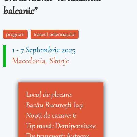
balcanic”
program
traseul pelerinajului
1
-
7 Septembrie 2025
Macedonia
Skopje
Locul de plecare:
Bacău
Bucureşti
Iaşi
Nopţi de cazare:
6
Tip masă:
Demipensiune
Tip transport:
Autocar