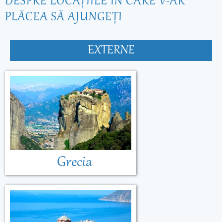
DESPRE LOCAŢIILE ÎN CARE V-AR
PLĂCEA SĂ AJUNGEŢI
EXTERNE
Grecia