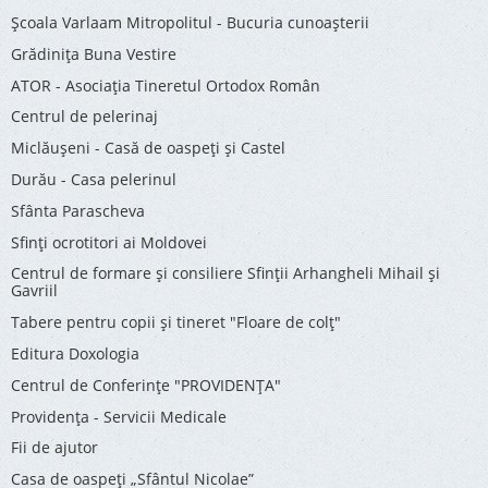
Şcoala Varlaam Mitropolitul - Bucuria cunoaşterii
Grădinița Buna Vestire
ATOR - Asociaţia Tineretul Ortodox Român
Centrul de pelerinaj
Miclăușeni - Casă de oaspeţi şi Castel
Durău - Casa pelerinul
Sfânta Parascheva
Sfinți ocrotitori ai Moldovei
Centrul de formare și consiliere Sfinții Arhangheli Mihail și
Gavriil
Tabere pentru copii şi tineret "Floare de colţ"
Editura Doxologia
Centrul de Conferinţe "PROVIDENŢA"
Providenţa - Servicii Medicale
Fii de ajutor
Casa de oaspeți „Sfântul Nicolae”