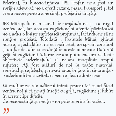
Pelerinaj, cu binecuvântarea IPS. Teofan ne-a fost un
sprijin adevarat: ne-a oferit cazare, masă, transport și tot
ce era nevoie pentru a ne simți protejați și liniștiți.
IPS Mitropolit ne-a sunat, încurajându-ne și s-a rugat
pentru noi, iar aceasta rugăciune si atenție părintească
ne-a adus o liniște sufletească profundă, făcându-ne să ne
simțim protejați. Totodată , Părintele Mihai, ghidul
nostru, a fost alături de noi neîncetat, un sprijin constant
și un far de calm și credință în aceste momente. Datorită
grijii și rugăciunii tuturor, ne-am putut bucura de toate
obiectivele pelerinajului și ne-am îndeplinit scopul
sufletesc. Ați fost alături de noi în toate: material,
spiritual și sufletește, și ne-ați adus în țară în siguranță -
o adevărată binecuvântare pentru fiecare dintre noi.
Vă mulțumesc din adâncul inimii pentru tot ce ați făcut
pentru noi și că ne-ați însoțit cu grijă, rugăciune și iubire
în aceste clipe dificile.
Cu recunoștință și emoție - un pelerin prins în razboi.