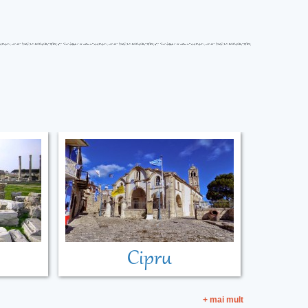
Cipru
+ mai mult