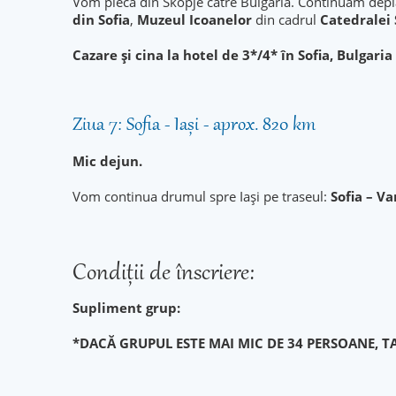
Vom pleca din Skopje către Bulgaria. Continuam depl
din Sofia
,
Muzeul Icoanelor
din cadrul
Catedralei
Cazare și cina la hotel de 3*/4* în Sofia, Bulgaria
Ziua 7: Sofia - Iași - aprox. 820 km
Mic dejun.
Vom continua drumul spre Iași pe traseul:
Sofia – V
Condiţii de înscriere:
Supliment grup:
*DACĂ GRUPUL ESTE MAI MIC DE 34 PERSOANE, TA