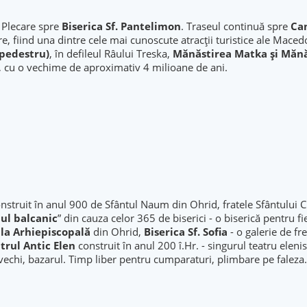
. Plecare spre
Biserica Sf. Pantelimon
. Traseul continuă spre
Ca
e, fiind una dintre cele mai cunoscute atracții turistice ale Maced
 pedestru)
, în defileul Râului Treska,
Mănăstirea Matka și Mănă
e, cu o vechime de aproximativ 4 milioane de ani.
onstruit în anul 900 de Sfântul Naum din Ohrid, fratele Sfântului 
ul balcanic
” din cauza celor 365 de biserici - o biserică pentru fi
la Arhiepiscopală
din Ohrid,
Biserica Sf. Sofia
- o galerie de fr
trul Antic Elen
construit în anul 200 î.Hr. - singurul teatru elenist
vechi, bazarul. Timp liber pentru cumparaturi, plimbare pe faleza.