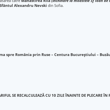
asarea către
Mănăstirea Rila
(inchinare la moastele Sf Ioan de 
 Sfântul Alexandru Nevski
din Sofia.
ama spre România prin Ruse – Centura Bucureștiului – Buzău 
RIFUL SE RECALCULEAZĂ CU 10 ZILE ÎNAINTE DE PLECARE ÎN