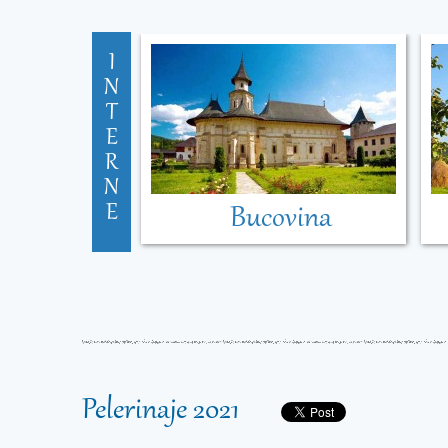
I
N
T
E
R
N
E
Bucovina
Pelerinaje 2021