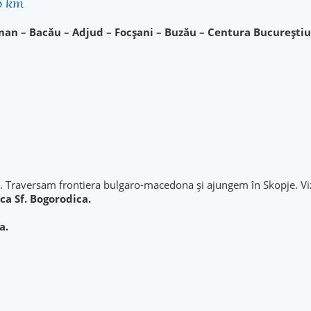
20 km
an – Bacău – Adjud – Focșani – Buzău – Centura Bucureștiul
. Traversam frontiera bulgaro-macedona și ajungem în Skopje. Viz
ica Sf. Bogorodica.
a.