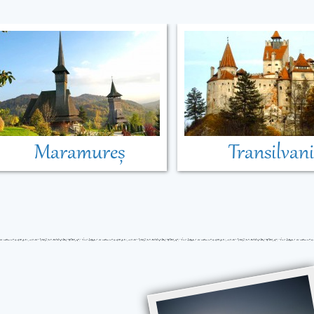
Maramureș
Transilvan