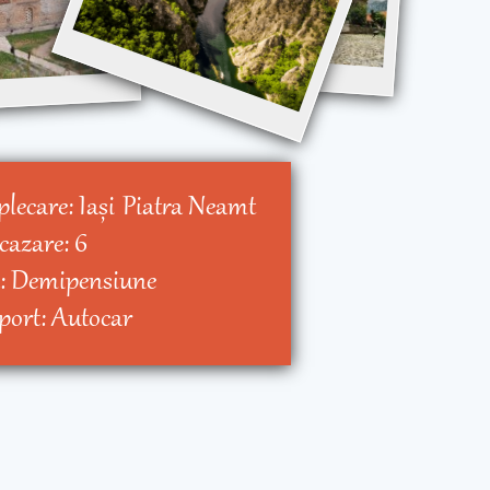
plecare:
Iaşi
Piatra Neamt
 cazare:
6
:
Demipensiune
port:
Autocar