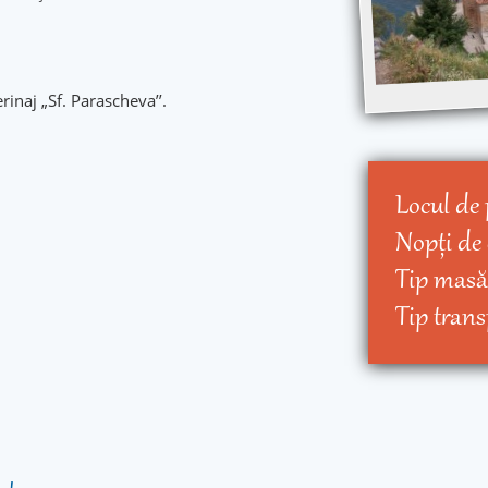
rinaj „Sf. Parascheva’’.
Locul de 
Nopţi de
Tip masă
Tip trans