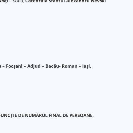
Rila)
– Sofia,
Catedrala Sfântul Alexandru Nevski
– Focșani – Adjud – Bacău- Roman – Iași.
 FUNCȚIE DE NUMĂRUL FINAL DE PERSOANE.