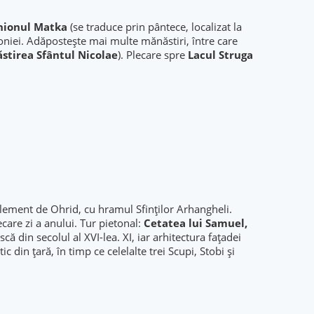
nionul
Matka
(se traduce prin pântece, localizat la
oniei. Adăpostește mai multe mănăstiri, între care
stirea Sfântul Nicolae
). Plecare spre
Lacul Struga
Clement de Ohrid, cu hramul Sfinților Arhangheli.
ecare zi a anului. Tur pietonal:
Cetatea lui Samuel,
escă din secolul al XVI-lea. XI, iar arhitectura fațadei
ic din țară, în timp ce celelalte trei Scupi, Stobi și