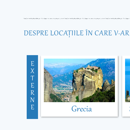
DESPRE LOCAŢIILE ÎN CARE V-A
E
X
T
E
R
N
E
Grecia