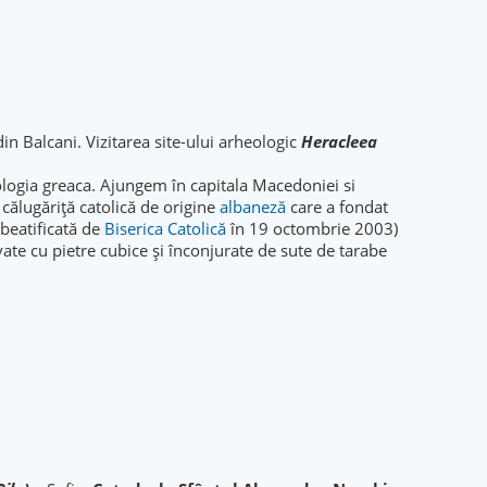
in Balcani. Vizitarea site-ului arheologic
Heracleea
itologia greaca. Ajungem în capitala Macedoniei si
 călugăriță catolică de origine
albaneză
care a fondat
 beatificată de
Biserica Catolică
în 19 octombrie 2003)
vate cu pietre cubice și înconjurate de sute de tarabe