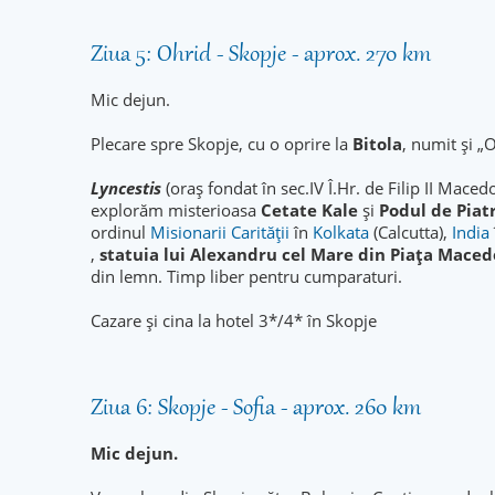
Ziua 5: Ohrid - Skopje - aprox. 270 km
Mic dejun.
Plecare spre Skopje, cu o oprire la
Bitola
, numit și „
Lyncestis
(oraş fondat în sec.IV Î.Hr. de Filip II Mac
explorăm misterioasa
Cetate Kale
și
Podul de Piat
ordinul
Misionarii
Carității
în
Kolkata
(Calcutta),
India
,
statuia lui Alexandru cel Mare din Piața Maced
din lemn. Timp liber pentru cumparaturi.
Cazare și cina la hotel 3*/4* în Skopje
Ziua 6: Skopje - Sofia - aprox. 260 km
Mic dejun.