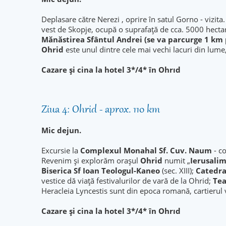
Deplasare către Nerezi , oprire în satul Gorno - vizita
vest de Skopje, ocupă o suprafață de cca. 5000 hectar
Mănăstirea Sfântul Andrei (se va parcurge 1 km
Ohrid
este unul dintre cele mai vechi lacuri din lum
Cazare și cina la hotel 3*/4* în Ohrıd
Ziua 4: Ohrid - aprox. 110 km
Mic dejun.
Excursie la
Complexul Monahal Sf. Cuv. Naum
- c
Revenim și explorăm orașul
Ohrid
numit „
Ierusalim
Biserica Sf Ioan Teologul-Kaneo
(sec. XIII);
Catedra
vestice dă viață festivalurilor de vară de la Ohrid;
Tea
Heracleia Lyncestis sunt din epoca romană, cartierul 
Cazare și cina la hotel 3*/4* în Ohrıd