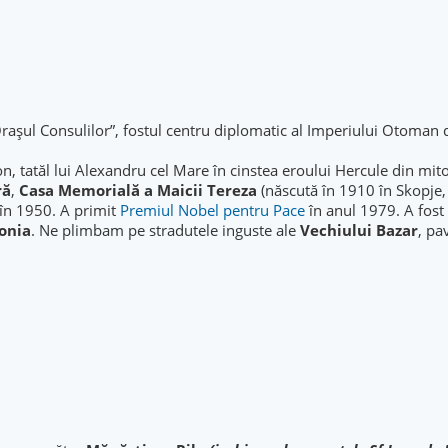
Orașul Consulilor”, fostul centru diplomatic al Imperiului Otoman d
edon, tatăl lui Alexandru cel Mare în cinstea eroului Hercule din m
ră
,
Casa Memorială a Maicii Tereza
(născută în 1910 în Skopje,
în 1950. A primit
Premiul Nobel pentru Pace
în anul 1979. A fost
onia
. Ne plimbam pe stradutele inguste ale
Vechiului Bazar
, pa