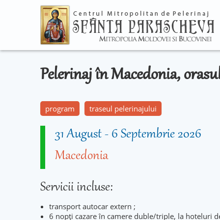
Pelerinaj în Macedonia, orasu
program
traseul pelerinajului
31 August
-
6 Septembrie 2026
Macedonia
Servicii incluse:
transport autocar extern ;
6 nopţi cazare în camere duble/triple, la hoteluri d