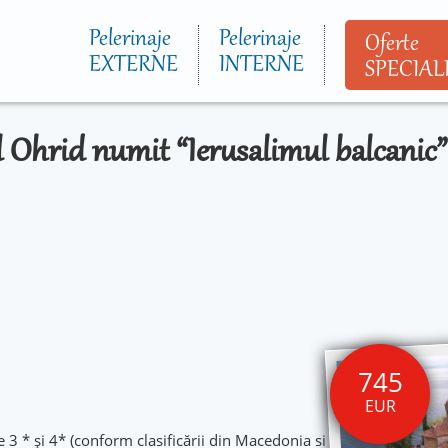
Mergi la
conţinutul
Pelerinaje
Pelerinaje
Oferte
principal
EXTERNE
INTERNE
SPECIAL
l Ohrid numit “Ierusalimul balcanic
745
EUR
e 3 * și 4* (conform clasificării din Macedonia si