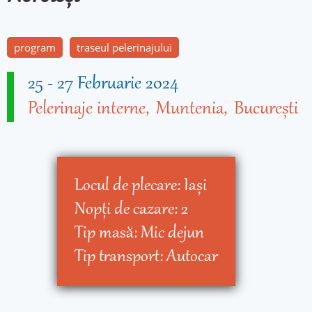
program
traseul pelerinajului
25
-
27 Februarie 2024
Pelerinaje interne
Muntenia
Bucureşti
Locul de plecare:
Iaşi
Nopţi de cazare:
2
Tip masă:
Mic dejun
Tip transport:
Autocar