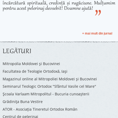
încărcătură spirituală, credință și rugăciune. Mulțumim
pentru acest pelerinaj deosebit! Doamne ajută!
+ mai mult din jurnal
LEGĂTURI
Mitropolia Moldovei și Bucovinei
Facultatea de Teologie Ortodoxă, Iaşi
Magazinul online al Mitropoliei Moldovei și Bucovinei
Seminarul Teologic Ortodox "Sfântul Vasile cel Mare"
Şcoala Varlaam Mitropolitul - Bucuria cunoaşterii
Grădinița Buna Vestire
ATOR - Asociaţia Tineretul Ortodox Român
Centrul de pelerinaj