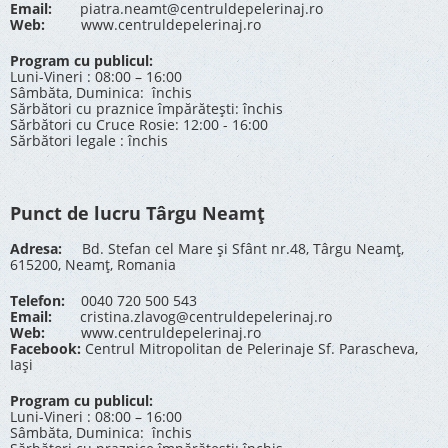
Email:
piatra.neamt@centruldepelerinaj.ro
Web:
www.centruldepelerinaj.ro
Program cu publicul:
Luni-Vineri : 08:00 – 16:00
Sâmbăta, Duminica: închis
Sărbători cu praznice împărătești: închis
Sărbători cu Cruce Rosie: 12:00 - 16:00
Sărbători legale : închis
Punct de lucru Târgu Neamț
Adresa:
Bd. Stefan cel Mare și Sfânt nr.48, Târgu Neamț,
615200, Neamț, Romania
Telefon:
0040 720 500 543
Email:
cristina.zlavog@centruldepelerinaj.ro
Web:
www.centruldepelerinaj.ro
Facebook:
Centrul Mitropolitan de Pelerinaje Sf. Parascheva,
Iași
Program cu publicul:
Luni-Vineri : 08:00 – 16:00
Sâmbăta, Duminica: închis