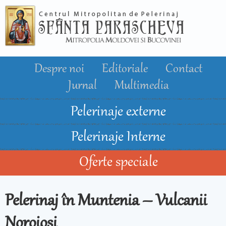
Mergi la
conţinutul
principal
Despre noi
Editoriale
Contact
Jurnal
Multimedia
Pelerinaje externe
Pelerinaje Interne
Oferte speciale
Pelerinaj în Muntenia – Vulcanii
Noroioși