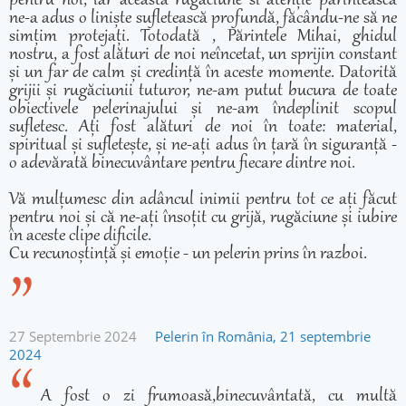
pentru noi, iar aceasta rugăciune si atenție părintească
ne-a adus o liniște sufletească profundă, făcându-ne să ne
simțim protejați. Totodată , Părintele Mihai, ghidul
nostru, a fost alături de noi neîncetat, un sprijin constant
și un far de calm și credință în aceste momente. Datorită
grijii și rugăciunii tuturor, ne-am putut bucura de toate
obiectivele pelerinajului și ne-am îndeplinit scopul
sufletesc. Ați fost alături de noi în toate: material,
spiritual și sufletește, și ne-ați adus în țară în siguranță -
o adevărată binecuvântare pentru fiecare dintre noi.
Vă mulțumesc din adâncul inimii pentru tot ce ați făcut
pentru noi și că ne-ați însoțit cu grijă, rugăciune și iubire
în aceste clipe dificile.
Cu recunoștință și emoție - un pelerin prins în razboi.
27 Septembrie 2024
Pelerin în România, 21 septembrie
2024
A fost o zi frumoasă,binecuvântată, cu multă