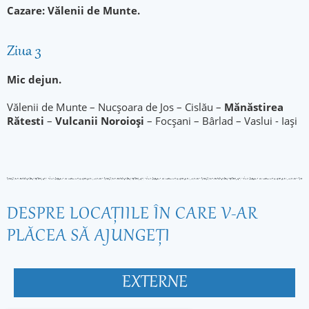
Cazare: Vălenii de Munte.
Ziua 3
Mic dejun.
Vălenii de Munte – Nucșoara de Jos – Cislău –
Mănăstirea
Ră
testi
–
Vulcanii Noroioși
– Focșani – Bârlad – Vaslui - Iași
DESPRE LOCAŢIILE ÎN CARE V-AR
PLĂCEA SĂ AJUNGEŢI
EXTERNE