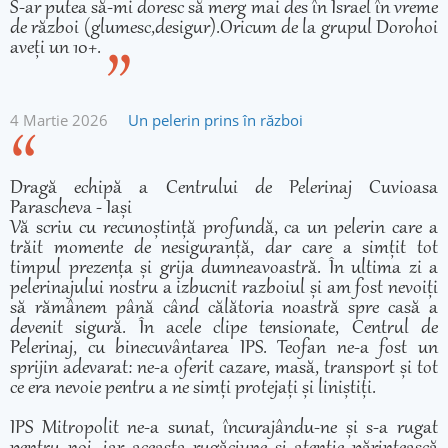
S-ar putea să-mi doresc să merg mai des în Israel în vreme
de război (glumesc,desigur).Oricum de la grupul Dorohoi
aveți un 10+.
4 Martie 2026
Un pelerin prins în război
Dragă echipă a Centrului de Pelerinaj Cuvioasa
Parascheva - Iași
Vă scriu cu recunoștință profundă, ca un pelerin care a
trăit momente de nesiguranță, dar care a simțit tot
timpul prezența și grija dumneavoastră. În ultima zi a
pelerinajului nostru a izbucnit razboiul și am fost nevoiți
să rămânem până când călătoria noastră spre casă a
devenit sigură. În acele clipe tensionate, Centrul de
Pelerinaj, cu binecuvântarea IPS. Teofan ne-a fost un
sprijin adevarat: ne-a oferit cazare, masă, transport și tot
ce era nevoie pentru a ne simți protejați și liniștiți.
IPS Mitropolit ne-a sunat, încurajându-ne și s-a rugat