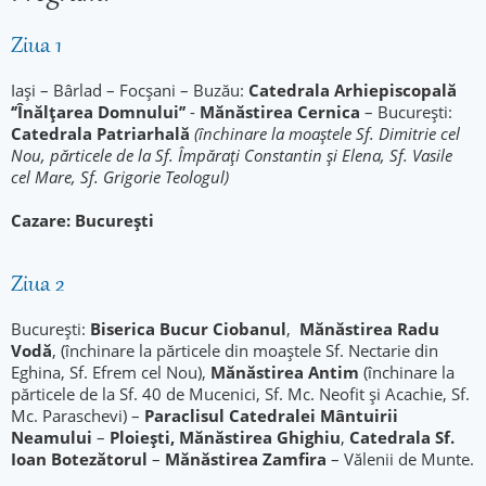
Ziua 1
Iași – Bârlad – Focșani – Buzău:
Catedrala Arhiepiscopală
‘’Înălțarea Domnului’’
-
Mănăstirea Cernica
– București:
Catedrala Patriarhală
(închinare la moaștele Sf. Dimitrie cel
Nou, părticele de la Sf. Împărați Constantin și Elena, Sf. Vasile
cel Mare, Sf. Grigorie Teologul)
Cazare: București
Ziua 2
București:
Biserica Bucur Ciobanul
,
Mănăstirea Radu
Vodă
, (închinare la părticele din moaștele Sf. Nectarie din
Eghina, Sf. Efrem cel Nou),
Mănăstirea Antim
(închinare la
părticele de la Sf. 40 de Mucenici, Sf. Mc. Neofit și Acachie, Sf.
Mc. Paraschevi) –
Paraclisul Catedralei Mântuirii
Neamului
–
Ploiești, Mănăstirea Ghighiu
,
Catedrala Sf.
Ioan Botezătorul
–
Mănăstirea Zamfira
– Vălenii de Munte.