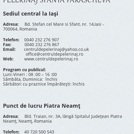
PELERINAJ SFÂNTA PARASCHEVA
Sediul central la Iași
Adresa:
Bd. Stefan cel Mare si Sfant, nr. 14,Iasi -
700064, Romania
Telefon:
0040 232 276 907
Fax:
0040 232 276 867
Email:
centruldepelerinaj@yahoo.co.uk
office@centruldepelerinaj.ro
Web:
www.centruldepelerinaj.ro
Program cu publicul:
Luni-Vineri : 08 :00 – 16 :00
Sâmbăta, Duminica: închis
Sărbători cu praznice împărătești: închis
Punct de lucru Piatra Neamț
Adresa:
Bld. Traian, nr. 3A, lângă Spitalul Județean Piatra
Neamț, Neamț, Romania
Telefon:
40 720 500 543