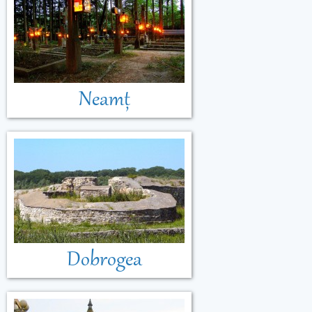
Neamț
Dobrogea