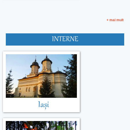
+ mai mult
INTERNE
Malta
Muntenegru
Iași