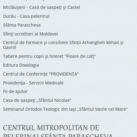
Miclăușeni - Casă de oaspeţi şi Castel
Durău - Casa pelerinul
Sfânta Parascheva
Sfinți ocrotitori ai Moldovei
Centrul de formare și consiliere Sfinții Arhangheli Mihail și
Gavriil
Tabere pentru copii şi tineret "Floare de colţ"
Editura Doxologia
Centrul de Conferinţe "PROVIDENŢA"
Providenţa - Servicii Medicale
Fii de ajutor
Casa de oaspeți „Sfântul Nicolae”
Seminarul Ortodox Teologic din Iași „Sfântul Vasile cel Mare”
CENTRUL MITROPOLITAN DE