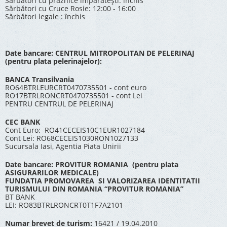
Sărbători cu praznice împărătești: închis
Sărbători cu Cruce Rosie: 12:00 - 16:00
Sărbători legale : închis
Date bancare: CENTRUL MITROPOLITAN DE PELERINAJ
(pentru plata pelerinajelor):
BANCA Transilvania
RO64BTRLEURCRT0470735501 - cont euro
RO17BTRLRONCRT0470735501 - cont Lei
PENTRU CENTRUL DE PELERINAJ
CEC BANK
Cont Euro: RO41CECEIS10C1EUR1027184
Cont Lei: RO68CECEIS1030RON1027133
Sucursala Iasi, Agentia Piata Unirii
Date bancare: PROVITUR ROMANIA (pentru plata
ASIGURARILOR MEDICALE)
FUNDATIA PROMOVAREA SI VALORIZAREA IDENTITATII
TURISMULUI DIN ROMANIA “PROVITUR ROMANIA”
BT BANK
LEI: RO83BTRLRONCRT0T1F7A2101
Numar brevet de turism:
16421 / 19.04.2010