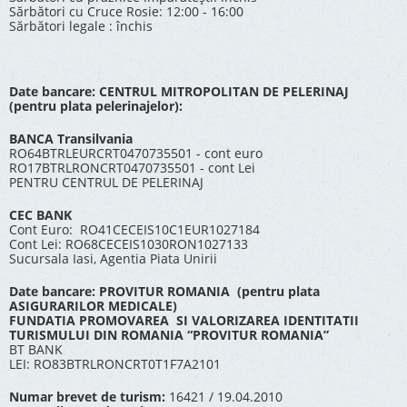
Sărbători cu Cruce Rosie: 12:00 - 16:00
Sărbători legale : închis
Date bancare: CENTRUL MITROPOLITAN DE PELERINAJ
(pentru plata pelerinajelor):
BANCA Transilvania
RO64BTRLEURCRT0470735501 - cont euro
RO17BTRLRONCRT0470735501 - cont Lei
PENTRU CENTRUL DE PELERINAJ
CEC BANK
Cont Euro: RO41CECEIS10C1EUR1027184
Cont Lei: RO68CECEIS1030RON1027133
Sucursala Iasi, Agentia Piata Unirii
Date bancare: PROVITUR ROMANIA (pentru plata
ASIGURARILOR MEDICALE)
FUNDATIA PROMOVAREA SI VALORIZAREA IDENTITATII
TURISMULUI DIN ROMANIA “PROVITUR ROMANIA”
BT BANK
LEI: RO83BTRLRONCRT0T1F7A2101
Numar brevet de turism:
16421 / 19.04.2010