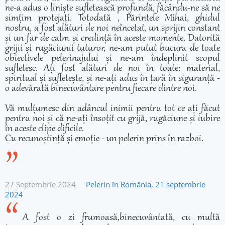
ne-a adus o liniște sufletească profundă, făcându-ne să ne
simțim protejați. Totodată , Părintele Mihai, ghidul
nostru, a fost alături de noi neîncetat, un sprijin constant
și un far de calm și credință în aceste momente. Datorită
grijii și rugăciunii tuturor, ne-am putut bucura de toate
obiectivele pelerinajului și ne-am îndeplinit scopul
sufletesc. Ați fost alături de noi în toate: material,
spiritual și sufletește, și ne-ați adus în țară în siguranță -
o adevărată binecuvântare pentru fiecare dintre noi.
Vă mulțumesc din adâncul inimii pentru tot ce ați făcut
pentru noi și că ne-ați însoțit cu grijă, rugăciune și iubire
în aceste clipe dificile.
Cu recunoștință și emoție - un pelerin prins în razboi.
27 Septembrie 2024
Pelerin în România, 21 septembrie
2024
A fost o zi frumoasă,binecuvântată, cu multă