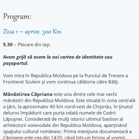
Program:
Ziua 1 – aprox. 300 Km
5.30
– Plecare din Iași.
Avem grijă să avem la noi cartea de identitate sau
pașaportul.
Vom intra în Republica Moldova pe la Punctul de Trecere a
Frontierei Sculeni și vom continua călătoria către Bălți.
Mănăstirea Căpriana
este una dintre cele mai vechi
mănăstiri din Republica Moldova. Este situată în zona centrală
a țării, la aproximativ 40 km nord-vest de Chișinău, în ținutul
deluros împădurit care purta odată numele de Codrii
Lăpușnei. Considerată de mulți istorici ultimul bastion al
arhitecturii voievodale din Republica Moldova, aparținând
spațiului cultural românesc. Prima mențiune documentară a
Căprianei este cea din 1420, când într-un hrisov al vremii,