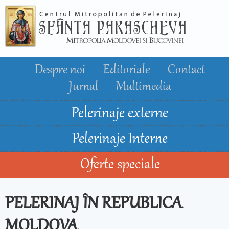
Mergi la
conţinutul
principal
Despre noi
Editoriale
Contact
Jurnal
Multimedia
Pelerinaje externe
Pelerinaje Interne
Oferte speciale
PELERINAJ ÎN REPUBLICA
MOLDOVA