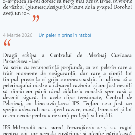
S-ar putea să-mi doresc să merg mai des în Israel în vreme
de război (glumesc,desigur).Oricum de la grupul Dorohoi
aveți un 10+.
4 Martie 2026
Un pelerin prins în război
Dragă echipă a Centrului de Pelerinaj Cuvioasa
Parascheva - Iași
Vă scriu cu recunoștință profundă, ca un pelerin care a
trăit momente de nesiguranță, dar care a simțit tot
timpul prezența și grija dumneavoastră. În ultima zi a
pelerinajului nostru a izbucnit razboiul și am fost nevoiți
să rămânem până când călătoria noastră spre casă a
devenit sigură. În acele clipe tensionate, Centrul de
Pelerinaj, cu binecuvântarea IPS. Teofan ne-a fost un
sprijin adevarat: ne-a oferit cazare, masă, transport și tot
ce era nevoie pentru a ne simți protejați și liniștiți.
IPS Mitropolit ne-a sunat, încurajându-ne și s-a rugat
pentru noi, iar aceasta rugăciune si atenție părintească