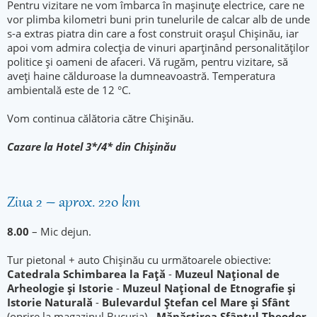
Pentru vizitare ne vom îmbarca în mașinuțe electrice, care ne
vor plimba kilometri buni prin tunelurile de calcar alb de unde
s-a extras piatra din care a fost construit orașul Chișinău, iar
apoi vom admira colecția de vinuri aparținând personalităților
politice și oameni de afaceri. Vă rugăm, pentru vizitare, să
aveți haine călduroase la dumneavoastră. Temperatura
ambientală este de 12 °C.
Vom continua călătoria către Chișinău.
Cazare la Hotel 3*/4* din Chișinău
Ziua 2 – aprox. 220 km
8.00
– Mic dejun.
Tur pietonal + auto Chișinău cu următoarele obiective:
Catedrala Schimbarea la Față
-
Muzeul Național de
Arheologie și Istorie
-
Muzeul Național de Etnografie și
Istorie Naturală
-
Bulevardul Ștefan cel Mare și Sfânt
(oprire la magazinul Bucuria) -
Mănăstirea Sfântul Theodor