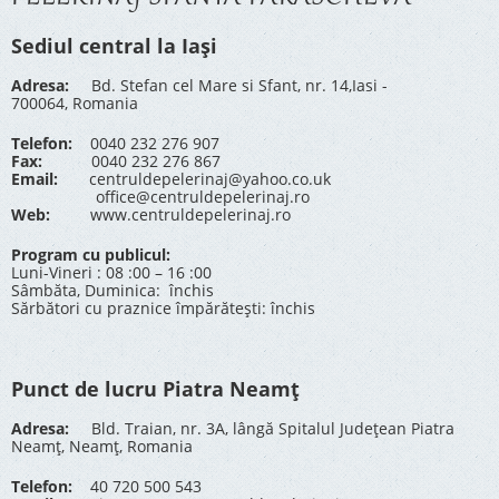
Sediul central la Iași
Adresa:
Bd. Stefan cel Mare si Sfant, nr. 14,Iasi -
700064, Romania
Telefon:
0040 232 276 907
Fax:
0040 232 276 867
Email:
centruldepelerinaj@yahoo.co.uk
office@centruldepelerinaj.ro
Web:
www.centruldepelerinaj.ro
Program cu publicul:
Luni-Vineri : 08 :00 – 16 :00
Sâmbăta, Duminica: închis
Sărbători cu praznice împărătești: închis
Punct de lucru Piatra Neamț
Adresa:
Bld. Traian, nr. 3A, lângă Spitalul Județean Piatra
Neamț, Neamț, Romania
Telefon:
40 720 500 543