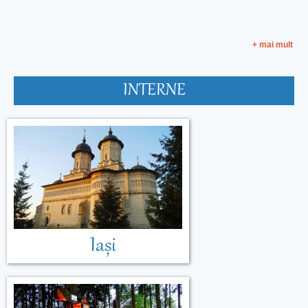
+ mai mult
INTERNE
Malta
Muntenegru
Iași