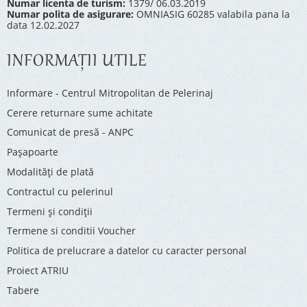
Numar licenta de turism:
1379/ 06.03.2019
Numar polita de asigurare:
OMNIASIG 60285 valabila pana la
data 12.02.2027
INFORMAŢII UTILE
Informare - Centrul Mitropolitan de Pelerinaj
Cerere returnare sume achitate
Comunicat de presă - ANPC
Pașapoarte
Modalități de plată
Contractul cu pelerinul
Termeni și condiții
Termene si conditii Voucher
Politica de prelucrare a datelor cu caracter personal
Proiect ATRIU
Tabere