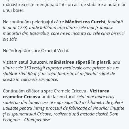
mănăstirea este menționată într-un act de stabilire a hotarelor
unui boier.
Ne continuăm pelerinajul către
Mănăstirea Curchi,
fondată
în anul 1773, unde întâlnim una dintre cele mai frumoase
mănăstiri din Basarabia, care ne va încânta cu cele cinci biserici
ale sale.
Ne îndreptăm spre Orheiul Vechi.
Vizităm satul Butuceni,
mănăstirea săpată în piatră
, una
dintre cele 350 vestigii rupestre medievale care privesc de sus
sfidător râul Răuț și peisajul fantastic al defileului săpat de
acesta în calcarele sarmatice.
Continuăm călătoria spre Cramele Cricova -
Vizitarea
cramelor Cricova
unde facem turul
celui mai mare oraș
subteran din lume, care are aproape 100 de kilometri de galerii
utilizate pentru întreg procesul de fabricație al vinurilor liniștite
și al spumantului Cricova, realizat după metoda clasică Dom
Perignon – Champenoise.