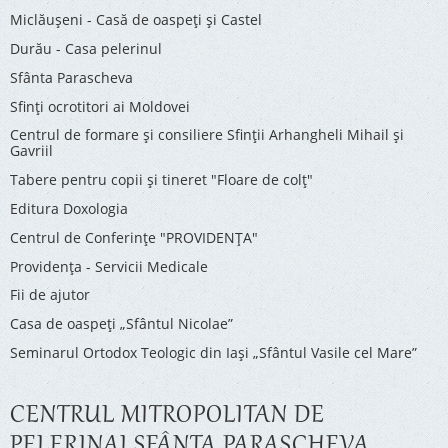
Miclăușeni - Casă de oaspeţi şi Castel
Durău - Casa pelerinul
Sfânta Parascheva
Sfinți ocrotitori ai Moldovei
Centrul de formare și consiliere Sfinții Arhangheli Mihail și
Gavriil
Tabere pentru copii şi tineret "Floare de colţ"
Editura Doxologia
Centrul de Conferinţe "PROVIDENŢA"
Providenţa - Servicii Medicale
Fii de ajutor
Casa de oaspeți „Sfântul Nicolae”
Seminarul Ortodox Teologic din Iași „Sfântul Vasile cel Mare”
CENTRUL MITROPOLITAN DE
PELERINAJ SFÂNTA PARASCHEVA