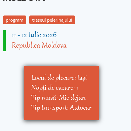
program
traseul pelerinajului
11
-
12 Iulie 2026
Republica Moldova
Locul de plecare:
Iaşi
Nopţi de cazare:
1
Tip masă:
Mic dejun
Tip transport:
Autocar