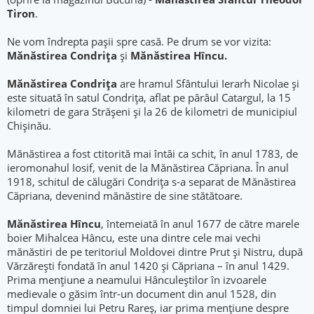
Tiron
.
Ne vom îndrepta pașii spre casă. Pe drum se vor vizita:
Mănăstirea Condrița
și
Mănăstirea Hîncu.
Mănăstirea Condrița
are hramul Sfântului Ierarh Nicolae și
este situată în satul Condrița, aflat pe pârâul Catargul, la 15
kilometri de gara Strășeni și la 26 de kilometri de municipiul
Chișinău.
Mănăstirea a fost ctitorită mai întâi ca schit, în anul 1783, de
ieromonahul Iosif, venit de la Mănăstirea Căpriana. În anul
1918, schitul de călugări Condrița s-a separat de Mănăstirea
Căpriana, devenind mănăstire de sine stătătoare.
Mănăstirea Hîncu
, întemeiată în anul 1677 de către marele
boier Mihalcea Hâncu, este una dintre cele mai vechi
mănăstiri de pe teritoriul Moldovei dintre Prut și Nistru, după
Vărzărești fondată în anul 1420 și Căpriana – în anul 1429.
Prima mențiune a neamului Hânculeștilor în izvoarele
medievale o găsim într-un document din anul 1528, din
timpul domniei lui Petru Rareș, iar prima mențiune despre