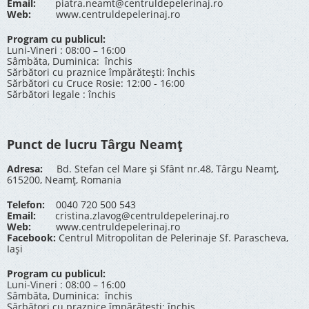
Email:
piatra.neamt@centruldepelerinaj.ro
Web:
www.centruldepelerinaj.ro
Program cu publicul:
Luni-Vineri : 08:00 – 16:00
Sâmbăta, Duminica: închis
Sărbători cu praznice împărătești: închis
Sărbători cu Cruce Rosie: 12:00 - 16:00
Sărbători legale : închis
Punct de lucru Târgu Neamț
Adresa:
Bd. Stefan cel Mare și Sfânt nr.48, Târgu Neamț,
615200, Neamț, Romania
Telefon:
0040 720 500 543
Email:
cristina.zlavog@centruldepelerinaj.ro
Web:
www.centruldepelerinaj.ro
Facebook:
Centrul Mitropolitan de Pelerinaje Sf. Parascheva,
Iași
Program cu publicul:
Luni-Vineri : 08:00 – 16:00
Sâmbăta, Duminica: închis
Sărbători cu praznice împărătești: închis