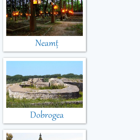
Neamț
Dobrogea