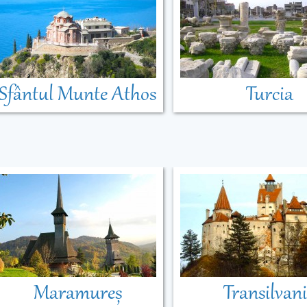
Sfântul Munte Athos
Turcia
Maramureș
Transilvan