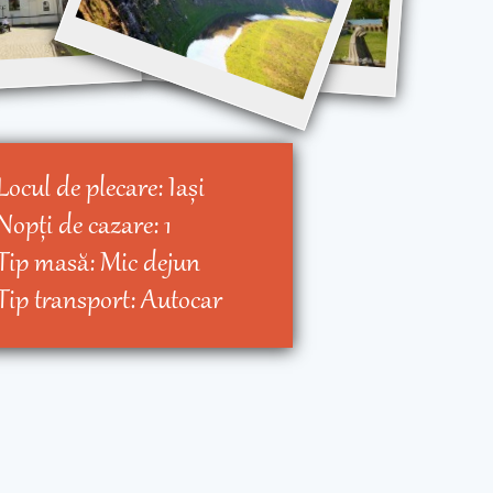
Locul de plecare:
Iaşi
Nopţi de cazare:
1
Tip masă:
Mic dejun
Tip transport:
Autocar