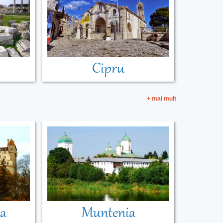
Cipru
+ mai mult
ia
Muntenia