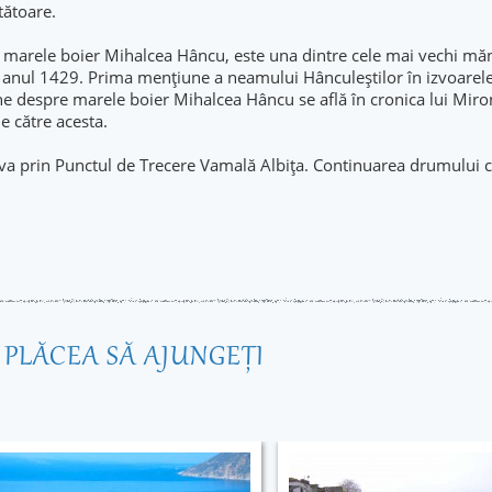
tătoare.
 marele boier Mihalcea Hâncu, este una dintre cele mai vechi mănăs
în anul 1429. Prima mențiune a neamului Hânculeștilor în izvoare
e despre marele boier Mihalcea Hâncu se află în cronica lui Miron 
e către acesta.
 prin Punctul de Trecere Vamală Albița. Continuarea drumului că
R PLĂCEA SĂ AJUNGEŢI