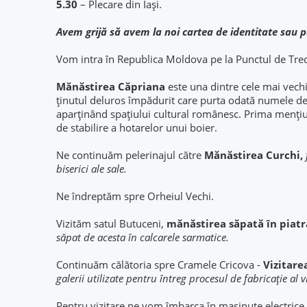
5.30
– Plecare din Iași.
Avem grijă să avem la noi cartea de identitate sau 
Vom intra în Republica Moldova pe la Punctul de Trece
Mănăstirea Căpriana
este una dintre cele mai vechi
ținutul deluros împădurit care purta odată numele de 
aparținând spațiului cultural românesc. Prima mențiu
de stabilire a hotarelor unui boier.
Ne continuăm pelerinajul către
Mănăstirea Curchi,
biserici ale sale.
Ne îndreptăm spre Orheiul Vechi.
Vizităm satul Butuceni,
mănăstirea săpată în piatr
săpat de acesta în calcarele sarmatice.
Continuăm călătoria spre Cramele Cricova -
Vizitare
galerii utilizate pentru întreg procesul de fabricație a
Pentru vizitare ne vom îmbarca în mașinuțe electrice, 