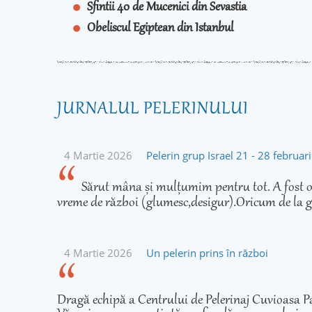
Sfintii 40 de Mucenici din Sevastia
Obeliscul Egiptean din Istanbul
JURNALUL PELERINULUI
4 Martie 2026
Pelerin grup Israel 21 - 28 februa
Sărut mâna și mulțumim pentru tot. A fost o 
vreme de război (glumesc,desigur).Oricum de la g
4 Martie 2026
Un pelerin prins în război
Dragă echipă a Centrului de Pelerinaj Cuvioasa Pa