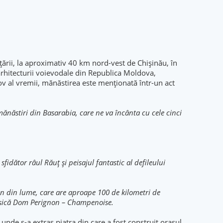
țării, la aproximativ 40 km nord-vest de Chișinău, în
arhitecturii voievodale din Republica Moldova,
v al vremii, mănăstirea este menționată într-un act
năstiri din Basarabia, care ne va încânta cu cele cinci
sfidător râul Răuț și peisajul fantastic al defileului
n din lume, care are aproape 100 de kilometri de
 clasică Dom Perignon – Champenoise.
unde s-a extras piatra din care a fost construit orașul