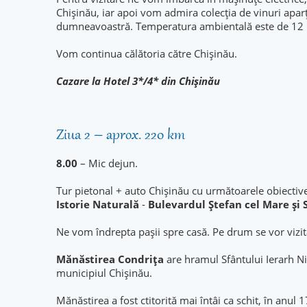
Chișinău, iar apoi vom admira colecția de vinuri aparț
dumneavoastră. Temperatura ambientală este de 12 
Vom continua călătoria către Chișinău.
Cazare la Hotel 3*/4* din Chișinău
Ziua 2 – aprox. 220 km
8.00
– Mic dejun.
Tur pietonal + auto Chișinău cu următoarele obiectiv
Istorie Naturală
-
Bulevardul Ștefan cel Mare și 
Ne vom îndrepta pașii spre casă. Pe drum se vor vizi
Mănăstirea Condrița
are hramul Sfântului Ierarh Nic
municipiul Chișinău.
Mănăstirea a fost ctitorită mai întâi ca schit, în anul