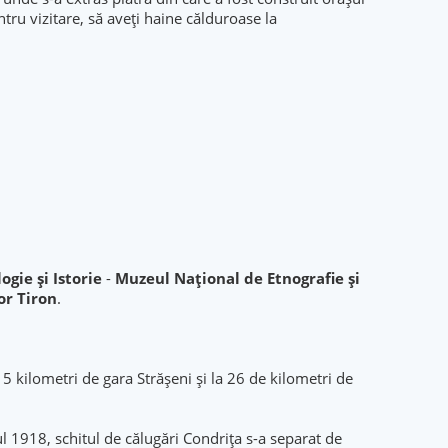
tru vizitare, să aveți haine călduroase la
gie și Istorie
-
Muzeul Național de Etnografie și
or Tiron
.
 15 kilometri de gara Strășeni și la 26 de kilometri de
ul 1918, schitul de călugări Condrița s-a separat de