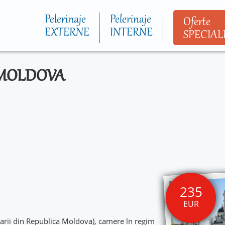
Mergi la
conţinutul
Pelerinaje
Pelerinaje
Oferte
principal
EXTERNE
INTERNE
SPECIAL
A MOLDOVA
235
EUR
carii din Republica Moldova), camere în regim