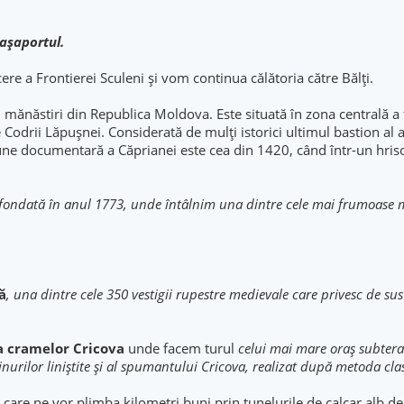
pașaportul.
re a Frontierei Sculeni și vom continua călătoria către Bălți.
 mănăstiri din Republica Moldova. Este situată în zona centrală a 
Codrii Lăpușnei. Considerată de mulți istorici ultimul bastion al 
ne documentară a Căprianei este cea din 1420, când într-un hriso
fondată în anul 1773, unde întâlnim una dintre cele mai frumoase mă
ă
, una dintre cele 350 vestigii rupestre medievale care privesc de sus 
a cramelor Cricova
unde facem turul
celui mai mare oraș subtera
l vinurilor liniștite și al spumantului Cricova, realizat după metoda
care ne vor plimba kilometri buni prin tunelurile de calcar alb de 