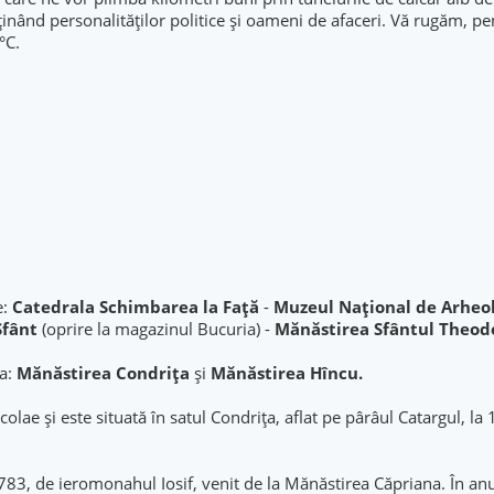
inând personalităților politice și oameni de afaceri. Vă rugăm, pen
°C.
e:
Catedrala Schimbarea la Față
-
Muzeul Național de Arheolo
Sfânt
(oprire la magazinul Bucuria) -
Mănăstirea Sfântul Theod
ta:
Mănăstirea Condrița
și
Mănăstirea Hîncu.
olae și este situată în satul Condrița, aflat pe pârâul Catargul, la
 1783, de ieromonahul Iosif, venit de la Mănăstirea Căpriana. În an