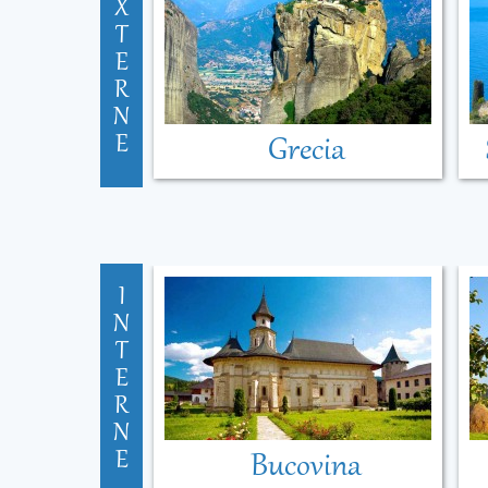
X
T
E
R
N
E
Grecia
I
N
T
E
R
N
E
Bucovina