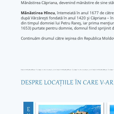
Mănăstirea Căpriana, devenind mănăstire de sine stă
Mănăstirea Hîncu
, întemeiată în anul 1677 de către
după Vărzărești fondată în anul 1420 și Căpriana – 
din timpul domniei lui Petru Rareș, iar prima mențiun
1653) purtate pentru domnie, domnul fiind sprijinit d
Continuăm drumul către ieșirea din Republica Moldova
DESPRE LOCAŢIILE ÎN CARE V-A
E