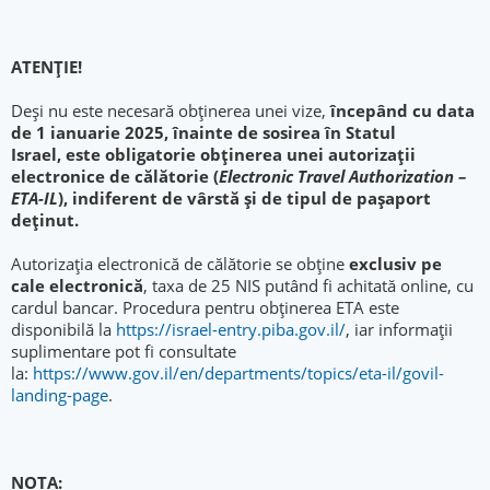
ATENȚIE!
Deși nu este necesară obținerea unei vize,
începând cu data
de 1 ianuarie 2025, înainte de sosirea în Statul
Israel,
este obligatorie obținerea unei autorizații
electronice de călătorie (
Electronic Travel Authorization –
ETA-IL
), indiferent de vârstă și de tipul de pașaport
deținut.
Autorizația electronică de călătorie se obține
exclusiv pe
cale electronică
, taxa de 25 NIS putând fi achitată online, cu
cardul bancar. Procedura pentru obținerea ETA este
disponibilă la
https://israel-entry.piba.gov.il/
, iar informații
suplimentare pot fi consultate
la:
https://www.gov.il/en/departments/topics/eta-il/govil-
landing-page
.
NOTA: