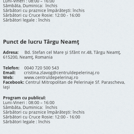
Luni-Vineri : 08:00 – 16:00
Sâmbăta, Duminica: închis
Sărbători cu praznice împărătești: închis
Sărbători cu Cruce Rosie: 12:00 - 16:00
Sărbători legale : închis
Punct de lucru Târgu Neamț
Adresa:
Bd. Stefan cel Mare și Sfânt nr.48, Târgu Neamț,
615200, Neamț, Romania
Telefon:
0040 720 500 543
Email:
cristina.zlavog@centruldepelerinaj.ro
Web:
www.centruldepelerinaj.ro
Facebook:
Centrul Mitropolitan de Pelerinaje Sf. Parascheva,
Iași
Program cu publicul:
Luni-Vineri : 08:00 – 16:00
Sâmbăta, Duminica: închis
Sărbători cu praznice împărătești: închis
Sărbători cu Cruce Rosie: 12:00 - 16:00
Sărbători legale : închis