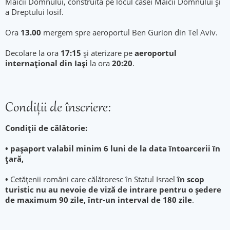
Maicii Domnului, construită pe locul casei Maicii Domnului şi
a Dreptului Iosif.
Ora
13.00
mergem spre aeroportul Ben Gurion din Tel Aviv.
Decolare la ora
17:15
și aterizare pe
aeroportul
internațional din Iași
la ora
20:20
.
Condiţii de înscriere:
Condiții de călătorie:
• paşaport valabil minim 6 luni de la data întoarcerii în
ţară,
•
Cetățenii români care călătoresc în Statul Israel
în scop
turistic
nu au nevoie de viză de intrare pentru o ședere
de maximum 90 zile, într-un interval de 180 zile
.