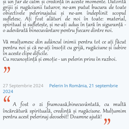
și un far de calm și credință în aceste momente. Datorită
grijii și rugăciunii tuturor, ne-am putut bucura de toate
obiectivele pelerinajului și ne-am îndeplinit scopul
sufletesc. Ați fost alături de noi în toate: material,
spiritual și sufletește, și ne-ați adus în țară în siguranță -
o adevărată binecuvântare pentru fiecare dintre noi.
Vă mulțumesc din adâncul inimii pentru tot ce ați făcut
pentru noi și că ne-ați însoțit cu grijă, rugăciune și iubire
în aceste clipe dificile.
Cu recunoștință și emoție - un pelerin prins în razboi.
27 Septembrie 2024
Pelerin în România, 21 septembrie
2024
A fost o zi frumoasă,binecuvântată, cu multă
încărcătură spirituală, credință și rugăciune. Mulțumim
pentru acest pelerinaj deosebit! Doamne ajută!