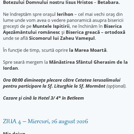
Botezului Domnului nostru Iisus Hristos
–
Betabara.
Ne îndreptăm spre oraşul
Ierihon
– cel mai vechi oraş din
lume unde vom avea o vedere panoramică asupra bisericii
grecești de pe
Muntele Ispitirii
, ne închinăm în
Biserica
Aşezământului românesc
și
Biserica greacă – ortodoxă
unde se află
Sicomorul lui Zaheu Vameșul
.
În funcție de timp, scurtă oprire
la Marea Moartă
.
Spre seară mergem la
Mănăstirea Sfântul Gherasim
de la
Iordan
.
Ora 00:00 dimineața plecare către Cetatea Ierusalimului
pentru participare la Sf. Liturghie la Sf. Mormânt
(opțional).
Cazare şi cină la Hotel 3/ 4* în Betleem
ZIUA 4 – Miercuri, 26 august 2026
Mic dejun.