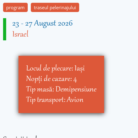
program
traseul pelerinajului
23
-
27 August 2026
Israel
Locul de plecare:
Iaşi
Nopţi de cazare:
4
Tip masă:
Demipensiune
Tip transport:
Avion