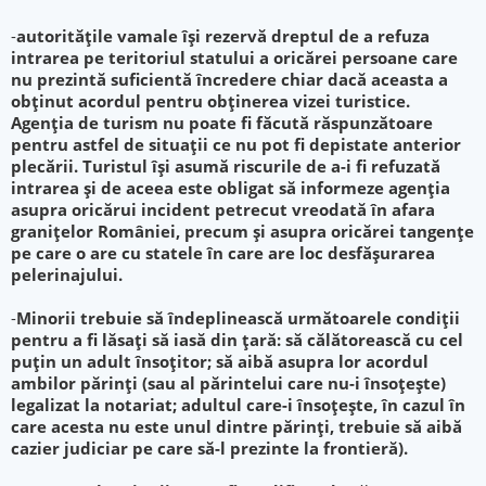
-
autorităţile vamale îşi rezervă dreptul de a refuza
intrarea pe teritoriul statului a oricărei persoane care
nu prezintă suficientă încredere chiar dacă aceasta a
obţinut acordul pentru obţinerea vizei turistice.
Agenţia de turism nu poate fi făcută răspunzătoare
pentru astfel de situaţii ce nu pot fi depistate anterior
plecării. Turistul îşi asumă riscurile de a-i fi refuzată
intrarea şi de aceea este obligat să informeze agenţia
asupra oricărui incident petrecut vreodată în afara
graniţelor României, precum şi asupra oricărei tangenţe
pe care o are cu statele în care are loc desfăşurarea
pelerinajului.
-
Minorii trebuie să îndeplinească următoarele condiţii
pentru a fi lăsaţi să iasă din ţară: să călătorească cu cel
puţin un adult însoţitor; să aibă asupra lor acordul
ambilor părinţi (sau al părintelui care nu-i însoţeşte)
legalizat la notariat; adultul care-i însoţeşte, în cazul în
care acesta nu este unul dintre părinţi, trebuie să aibă
cazier judiciar pe care să-l prezinte la frontieră).