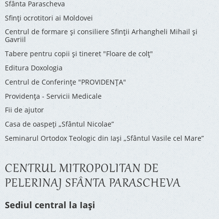
Sfânta Parascheva
Sfinți ocrotitori ai Moldovei
Centrul de formare și consiliere Sfinții Arhangheli Mihail și
Gavriil
Tabere pentru copii şi tineret "Floare de colţ"
Editura Doxologia
Centrul de Conferinţe "PROVIDENŢA"
Providenţa - Servicii Medicale
Fii de ajutor
Casa de oaspeți „Sfântul Nicolae”
Seminarul Ortodox Teologic din Iași „Sfântul Vasile cel Mare”
CENTRUL MITROPOLITAN DE
PELERINAJ SFÂNTA PARASCHEVA
Sediul central la Iași