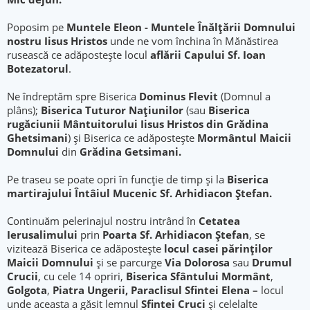
Poposim pe
Muntele Eleon - Muntele Înălţării Domnului
nostru Iisus Hristos
unde ne vom închina în Mănăstirea
rusească ce adăpostește locul
aflării Capului Sf. Ioan
Botezatorul
.
Ne îndreptăm spre Biserica
Dominus Flevit
(Domnul a
plâns);
Biserica Tuturor Naţiunilor
(sau
Biserica
rugăciunii Mântuitorului Iisus Hristos din Grădina
Ghetsimani
) şi Biserica ce adăpostește
Mormântul Maicii
Domnului
din
Grădina Getsimani.
Pe traseu se poate opri în funcție de timp și la
Biserica
martirajului Întâiul Mucenic Sf. Arhidiacon Ștefan.
Continuăm pelerinajul nostru intrând în
Cetatea
Ierusalimului
prin
Poarta Sf. Arhidiacon Ştefan
, se
vizitează Biserica ce adăpostește
locul
casei părinților
Maicii Domnului
și se parcurge
Via Dolorosa
sau
Drumul
Crucii
, cu cele 14 opriri,
Biserica Sfântului Mormânt
,
Golgota
,
Piatra Ungerii, Paraclisul Sfintei Elena –
locul
unde aceasta a găsit lemnul
Sfintei Cruci
şi celelalte