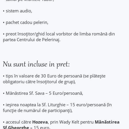
• sistem audio,
• pachet cadou pelerin,
• preot însoţitor/ghid local vorbitor de limba română din
partea Centrului de Pelerinaj.
Nu sunt incluse in pret:
• tips în valoare de 30 Euro de persoană (se plătește
obligatoriu către însoțitorul de grup),
• Mănăstirea Sf. Sava – 5 Euro/persoană,
• ieșirea noaptea la Sf. Liturghie – 15 euro/persoană (în
funcție de numărul de participanți),
• accesul către
Hozeva
, prin Wady Kelt pentru
Mănăstirea
Sf.Gheorghe –
15 euro
,