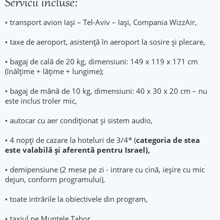
Servicii incluse:
• transport avion Iași – Tel-Aviv – Iași, Compania WizzAir,
• taxe de aeroport, asistenţă în aeroport la sosire şi plecare,
• bagaj de cală de 20 kg, dimensiuni: 149 x 119 x 171 cm
(înălţime + lăţime + lungime);
• bagaj de mână de 10 kg, dimensiuni: 40 x 30 x 20 cm – nu
este inclus troler mic,
• autocar cu aer condiționat și sistem audio,
• 4 nopți de cazare la hoteluri de 3/4* (
categoria de stea
este valabilă şi aferentă pentru Israel),
• demipensiune (2 mese pe zi - intrare cu cină, ieșire cu mic
dejun, conform programului),
• toate intrările la obiectivele din program,
• taxiul pe Muntele Tabor,