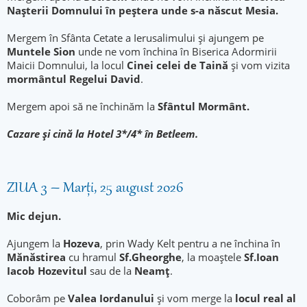
Naşterii Domnului în peștera unde s-a născut
Mesia.
Mergem în Sfânta Cetate a Ierusalimului și ajungem pe
Muntele Sion
unde ne vom închina în Biserica Adormirii
Maicii Domnului, la locul
Cinei celei de Taină
şi vom vizita
mormântul Regelui David
.
Mergem apoi să ne închinăm la
Sfântul Mormânt.
Cazare şi cină la Hotel 3*/4* în Betleem.
ZIUA 3 – Marți, 25 august 2026
Mic dejun.
Ajungem la
Hozeva
, prin Wady Kelt pentru a ne închina în
Mănăstirea
cu hramul
Sf.Gheorghe
, la moaştele
Sf.Ioan
Iacob Hozevitul
sau de la
Neamţ
.
Coborâm pe
Valea Iordanului
și vom merge la
locul real al