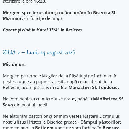
aterizare la ora
16:20.
Mergem spre Ierusalim și ne închinăm în Biserica Sf.
Mormânt
(în funcție de timp).
Cazare şi cină la Hotel 3*/4* în Betleem.
ZIUA 2 – Luni, 24 august 2026
Mic dejun.
Mergem pe urmele Magilor de la Răsărit și ne închinăm în
peștera unde au poposit aceștia după ce au plecat de la
Betleem, acum paraclis în cadrul
Mănăstirii Sf. Teodosie.
Ne vom deplasa cu microbuze arabe, până la
Mănăstirea Sf.
Sava
din pustiul Iudeii.
Ne alăturăm păstorilor și primim vestea Nașterii Domnului
nostru Iisus Hristos la Biserica greacă -
Câmpul păstorilor
;
mergem apoi la
Betleem
unde ne vom închina în
Biserica