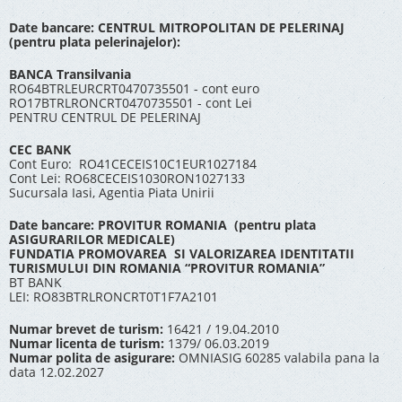
Date bancare: CENTRUL MITROPOLITAN DE PELERINAJ
(pentru plata pelerinajelor):
BANCA Transilvania
RO64BTRLEURCRT0470735501 - cont euro
RO17BTRLRONCRT0470735501 - cont Lei
PENTRU CENTRUL DE PELERINAJ
CEC BANK
Cont Euro: RO41CECEIS10C1EUR1027184
Cont Lei: RO68CECEIS1030RON1027133
Sucursala Iasi, Agentia Piata Unirii
Date bancare: PROVITUR ROMANIA (pentru plata
ASIGURARILOR MEDICALE)
FUNDATIA PROMOVAREA SI VALORIZAREA IDENTITATII
TURISMULUI DIN ROMANIA “PROVITUR ROMANIA”
BT BANK
LEI: RO83BTRLRONCRT0T1F7A2101
Numar brevet de turism:
16421 / 19.04.2010
Numar licenta de turism:
1379/ 06.03.2019
Numar polita de asigurare:
OMNIASIG 60285 valabila pana la
data 12.02.2027