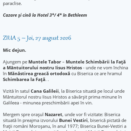
paraclise.
Cazare şi cină la Hotel 3*/ 4* în Bethleem
ZIUA 5 – Joi, 27 august 2026
Mic dejun.
Ajungem pe
Muntele Tabor
–
Muntele Schimbării la Faţă
a Mântuitorului nostru Iisus Hristos
- unde ne vom închina
în
Mănăstirea greacă ortodoxă
cu Biserica ce are hramul
Schimbarea la Faţă
. .
Vizită în satul
Cana Galileii
, la Biserica situată pe locul unde
Mântuitorul nostru Iisus Hristos a săvârșit prima minune în
Galileea - minunea preschimbării apei în vin.
Mergem spre oraşul
Nazaret
, unde vor fi vizitate: Biserica
situată în preajma izvorului
Bunei Vestiri
, biserică pictată de
fraţii români Moroşanu, în anul 1977; Biserica Bunei-Vestiri a