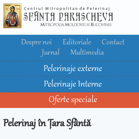
Mergi la
conţinutul
principal
Despre noi
Editoriale
Contact
Jurnal
Multimedia
Pelerinaje externe
Pelerinaje Interne
Oferte speciale
Pelerinaj în Țara Sfântă