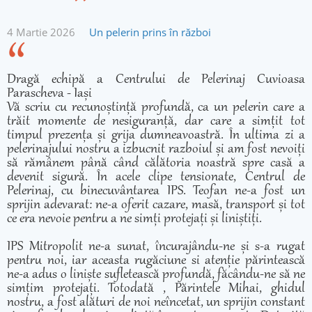
4 Martie 2026
Un pelerin prins în război
Dragă echipă a Centrului de Pelerinaj Cuvioasa
Parascheva - Iași
Vă scriu cu recunoștință profundă, ca un pelerin care a
trăit momente de nesiguranță, dar care a simțit tot
timpul prezența și grija dumneavoastră. În ultima zi a
pelerinajului nostru a izbucnit razboiul și am fost nevoiți
să rămânem până când călătoria noastră spre casă a
devenit sigură. În acele clipe tensionate, Centrul de
Pelerinaj, cu binecuvântarea IPS. Teofan ne-a fost un
sprijin adevarat: ne-a oferit cazare, masă, transport și tot
ce era nevoie pentru a ne simți protejați și liniștiți.
IPS Mitropolit ne-a sunat, încurajându-ne și s-a rugat
pentru noi, iar aceasta rugăciune si atenție părintească
ne-a adus o liniște sufletească profundă, făcându-ne să ne
simțim protejați. Totodată , Părintele Mihai, ghidul
nostru, a fost alături de noi neîncetat, un sprijin constant