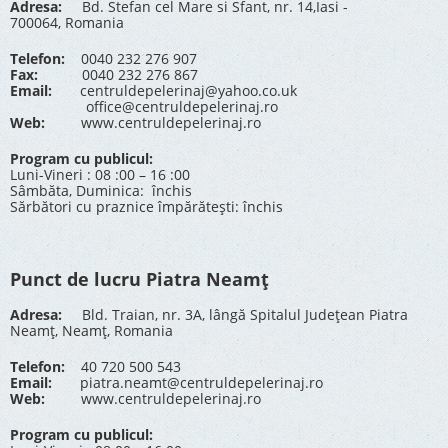
Adresa:
Bd. Stefan cel Mare si Sfant, nr. 14,Iasi -
700064, Romania
Telefon:
0040 232 276 907
Fax:
0040 232 276 867
Email:
centruldepelerinaj@yahoo.co.uk
office@centruldepelerinaj.ro
Web:
www.centruldepelerinaj.ro
Program cu publicul:
Luni-Vineri : 08 :00 – 16 :00
Sâmbăta, Duminica: închis
Sărbători cu praznice împărătești: închis
Punct de lucru Piatra Neamț
Adresa:
Bld. Traian, nr. 3A, lângă Spitalul Județean Piatra
Neamț, Neamț, Romania
Telefon:
40 720 500 543
Email:
piatra.neamt@centruldepelerinaj.ro
Web:
www.centruldepelerinaj.ro
Program cu publicul: