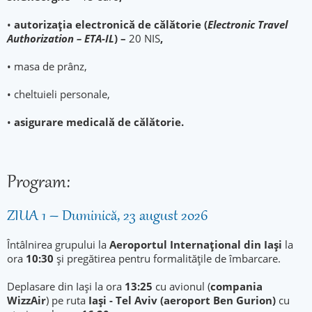
•
autorizația electronică de călătorie (
Electronic Travel
Authorization – ETA-IL
) –
20 NIS
,
• masa de prânz,
• cheltuieli personale,
•
asigurare medicală de călătorie.
Program:
ZIUA 1 – Duminică, 23 august 2026
Întâlnirea grupului la
Aeroportul Internațional din Iași
la
ora
10:30
și pregătirea pentru formalitățile de îmbarcare.
Deplasare din Iași la ora
13:25
cu avionul (
compania
WizzAir
) pe ruta
Iași - Tel Aviv (aeroport Ben Gurion)
cu