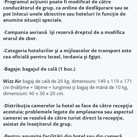
-
Programul acţiunii poate fi modificat de către
conducătorul de grup, ca ordine de desfăşurare sau se
pot înlocui unele obiective sau hoteluri în funcţie de
anumite situaţii speciale.
-
Compania aeriană îşi rezervă dreptul de a modifica
orarul de zbor.
-
Categoria hotelurilor şi a mijloacelor de transport este
cea oficială pentru Israel, Iordania şi Egipt.
-
Bagaje: bagajul de cală (1 buc.)
Wizz Air
bagaj de cală de 20 kg, dimensiuni: 149 x 119 x 171
cm (înălţime + lăţime + lungime) și bagaj de mână de 10 kg,
dimensiuni: 40 x 30 x 20 cm.
-
Distribuția camerelor la hotel se face de către recepția
acestuia; problemele legate de amplasarea sau aspectul
camerei se rezolvă de către turist direct la recepție,
asistat de însoțitorul de grup.
-
Pentru anumite facilități din hotel sau din cameră,