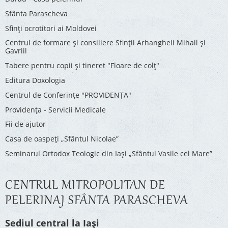
Sfânta Parascheva
Sfinți ocrotitori ai Moldovei
Centrul de formare și consiliere Sfinții Arhangheli Mihail și
Gavriil
Tabere pentru copii şi tineret "Floare de colţ"
Editura Doxologia
Centrul de Conferinţe "PROVIDENŢA"
Providenţa - Servicii Medicale
Fii de ajutor
Casa de oaspeți „Sfântul Nicolae”
Seminarul Ortodox Teologic din Iași „Sfântul Vasile cel Mare”
CENTRUL MITROPOLITAN DE
PELERINAJ SFÂNTA PARASCHEVA
Sediul central la Iași