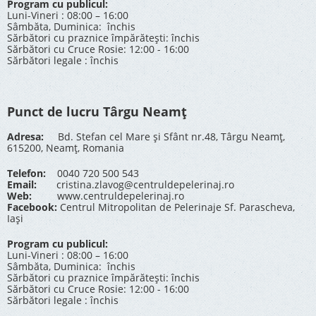
Program cu publicul:
Luni-Vineri : 08:00 – 16:00
Sâmbăta, Duminica: închis
Sărbători cu praznice împărătești: închis
Sărbători cu Cruce Rosie: 12:00 - 16:00
Sărbători legale : închis
Punct de lucru Târgu Neamț
Adresa:
Bd. Stefan cel Mare și Sfânt nr.48, Târgu Neamț,
615200, Neamț, Romania
Telefon:
0040 720 500 543
Email:
cristina.zlavog@centruldepelerinaj.ro
Web:
www.centruldepelerinaj.ro
Facebook:
Centrul Mitropolitan de Pelerinaje Sf. Parascheva,
Iași
Program cu publicul:
Luni-Vineri : 08:00 – 16:00
Sâmbăta, Duminica: închis
Sărbători cu praznice împărătești: închis
Sărbători cu Cruce Rosie: 12:00 - 16:00
Sărbători legale : închis