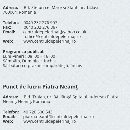
Adresa:
Bd. Stefan cel Mare si Sfant, nr. 14,Iasi -
700064, Romania
Telefon:
0040 232 276 907
Fax:
0040 232 276 867
Email:
centruldepelerinaj@yahoo.co.uk
office@centruldepelerinaj.ro
Web:
www.centruldepelerinaj.ro
Program cu publicul:
Luni-Vineri : 08 :00 – 16 :00
Sâmbăta, Duminica: închis
Sărbători cu praznice împărătești: închis
Punct de lucru Piatra Neamț
Adresa:
Bld. Traian, nr. 3A, lângă Spitalul Județean Piatra
Neamț, Neamț, Romania
Telefon:
40 720 500 543
Email:
piatra.neamt@centruldepelerinaj.ro
Web:
www.centruldepelerinaj.ro