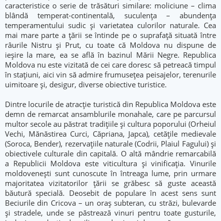
caracteristice o serie de trăsături similare: moliciune – clima
blândă temperat-continentală, suculența – abundența
temperamentului sudic și varietatea culorilor naturale. Cea
mai mare parte a ţării se întinde pe o suprafaţă situată între
râurile Nistru şi Prut, cu toate că Moldova nu dispune de
ieșire la mare, ea se află în bazinul Mării Negre. Republica
Moldova nu este vizitată de cei care doresc să petreacă timpul
în stațiuni, aici vin să admire frumusețea peisajelor, terenurile
uimitoare şi, desigur, diverse obiective turistice.
Dintre locurile de atracţie turistică din Republica Moldova este
demn de remarcat ansamblurile monahale, care pe parcursul
multor secole au păstrat tradițiile și cultura poporului (Orheiul
Vechi, Mănăstirea Curci, Căpriana, Japca), cetățile medievale
(Soroca, Bender), rezervaţiile naturale (Codrii, Plaiul Fagului) şi
obiectivele culturale din capitală. O altă mândrie remarcabilă
a Republicii Moldova este viticultura și vinificația. Vinurile
moldoveneşti sunt cunoscute în întreaga lume, prin urmare
majoritatea vizitatorilor ţării se grăbesc să guste această
băutură specială. Deosebit de populare în acest sens sunt
Beciurile din Cricova – un oraș subteran, cu străzi, bulevarde
şi stradele, unde se păstrează vinuri pentru toate gusturile,