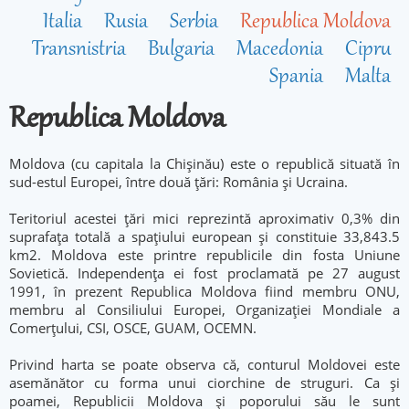
Italia
Rusia
Serbia
Republica Moldova
Transnistria
Bulgaria
Macedonia
Cipru
Spania
Malta
Republica Moldova
Moldova (cu capitala la Chişinău) este o republică situată în
sud-estul Europei, între două ţări: România şi Ucraina.
Teritoriul acestei țări mici reprezintă aproximativ 0,3% din
suprafaţa totală a spaţiului european şi constituie 33,843.5
km2. Moldova este printre republicile din fosta Uniune
Sovietică. Independenţa ei fost proclamată pe 27 august
1991, în prezent Republica Moldova fiind membru ONU,
membru al Consiliului Europei, Organizaţiei Mondiale a
Comerţului, CSI, OSCE, GUAM, OCEMN.
Privind harta se poate observa că, conturul Moldovei este
asemănător cu forma unui ciorchine de struguri. Ca și
poamei, Republicii Moldova şi poporului său le sunt