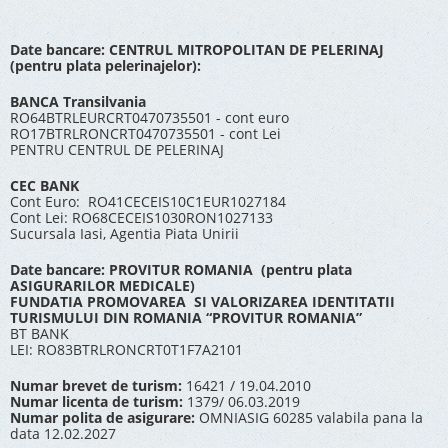
Date bancare: CENTRUL MITROPOLITAN DE PELERINAJ
(pentru plata pelerinajelor):
BANCA Transilvania
RO64BTRLEURCRT0470735501 - cont euro
RO17BTRLRONCRT0470735501 - cont Lei
PENTRU CENTRUL DE PELERINAJ
CEC BANK
Cont Euro: RO41CECEIS10C1EUR1027184
Cont Lei: RO68CECEIS1030RON1027133
Sucursala Iasi, Agentia Piata Unirii
Date bancare: PROVITUR ROMANIA (pentru plata
ASIGURARILOR MEDICALE)
FUNDATIA PROMOVAREA SI VALORIZAREA IDENTITATII
TURISMULUI DIN ROMANIA “PROVITUR ROMANIA”
BT BANK
LEI: RO83BTRLRONCRT0T1F7A2101
Numar brevet de turism:
16421 / 19.04.2010
Numar licenta de turism:
1379/ 06.03.2019
Numar polita de asigurare:
OMNIASIG 60285 valabila pana la
data 12.02.2027