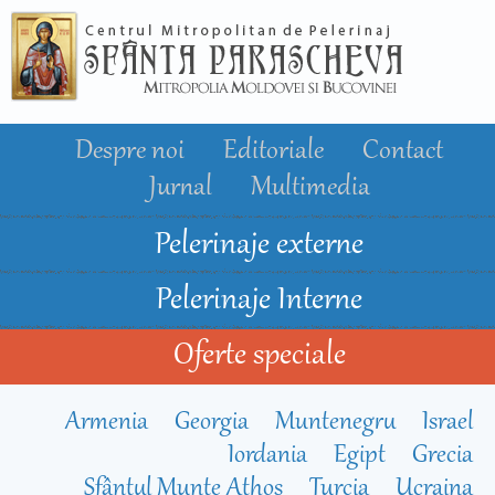
Mergi la
conţinutul
principal
Despre noi
Editoriale
Contact
Jurnal
Multimedia
Pelerinaje externe
Pelerinaje Interne
Oferte speciale
Armenia
Georgia
Muntenegru
Israel
Iordania
Egipt
Grecia
Sfântul Munte Athos
Turcia
Ucraina