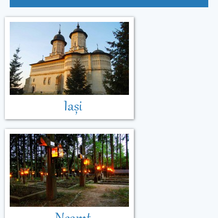
Malta
Muntenegru
Iași