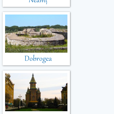
Neamț
Dobrogea