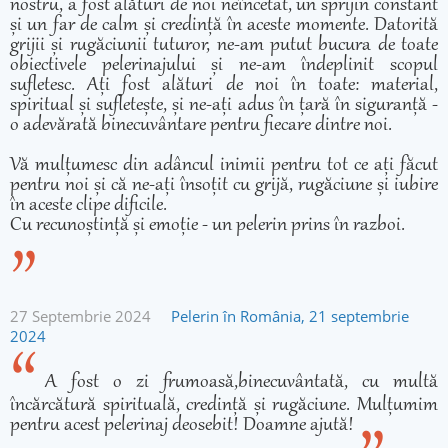
nostru, a fost alături de noi neîncetat, un sprijin constant
și un far de calm și credință în aceste momente. Datorită
grijii și rugăciunii tuturor, ne-am putut bucura de toate
obiectivele pelerinajului și ne-am îndeplinit scopul
sufletesc. Ați fost alături de noi în toate: material,
spiritual și sufletește, și ne-ați adus în țară în siguranță -
o adevărată binecuvântare pentru fiecare dintre noi.
Vă mulțumesc din adâncul inimii pentru tot ce ați făcut
pentru noi și că ne-ați însoțit cu grijă, rugăciune și iubire
în aceste clipe dificile.
Cu recunoștință și emoție - un pelerin prins în razboi.
27 Septembrie 2024
Pelerin în România, 21 septembrie
2024
A fost o zi frumoasă,binecuvântată, cu multă
încărcătură spirituală, credință și rugăciune. Mulțumim
pentru acest pelerinaj deosebit! Doamne ajută!