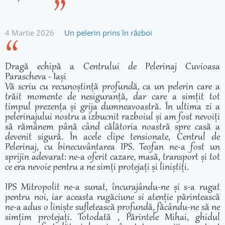
4 Martie 2026
Un pelerin prins în război
Dragă echipă a Centrului de Pelerinaj Cuvioasa
Parascheva - Iași
Vă scriu cu recunoștință profundă, ca un pelerin care a
trăit momente de nesiguranță, dar care a simțit tot
timpul prezența și grija dumneavoastră. În ultima zi a
pelerinajului nostru a izbucnit razboiul și am fost nevoiți
să rămânem până când călătoria noastră spre casă a
devenit sigură. În acele clipe tensionate, Centrul de
Pelerinaj, cu binecuvântarea IPS. Teofan ne-a fost un
sprijin adevarat: ne-a oferit cazare, masă, transport și tot
ce era nevoie pentru a ne simți protejați și liniștiți.
IPS Mitropolit ne-a sunat, încurajându-ne și s-a rugat
pentru noi, iar aceasta rugăciune si atenție părintească
ne-a adus o liniște sufletească profundă, făcându-ne să ne
simțim protejați. Totodată , Părintele Mihai, ghidul