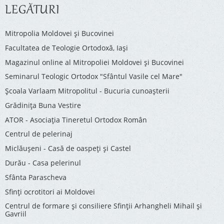
LEGĂTURI
Mitropolia Moldovei și Bucovinei
Facultatea de Teologie Ortodoxă, Iaşi
Magazinul online al Mitropoliei Moldovei și Bucovinei
Seminarul Teologic Ortodox "Sfântul Vasile cel Mare"
Şcoala Varlaam Mitropolitul - Bucuria cunoaşterii
Grădinița Buna Vestire
ATOR - Asociaţia Tineretul Ortodox Român
Centrul de pelerinaj
Miclăușeni - Casă de oaspeţi şi Castel
Durău - Casa pelerinul
Sfânta Parascheva
Sfinți ocrotitori ai Moldovei
Centrul de formare și consiliere Sfinții Arhangheli Mihail și
Gavriil