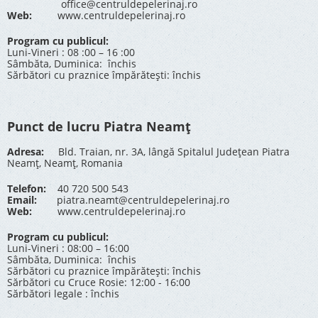
office@centruldepelerinaj.ro
Web:
www.centruldepelerinaj.ro
Program cu publicul:
Luni-Vineri : 08 :00 – 16 :00
Sâmbăta, Duminica: închis
Sărbători cu praznice împărătești: închis
Punct de lucru Piatra Neamț
Adresa:
Bld. Traian, nr. 3A, lângă Spitalul Județean Piatra
Neamț, Neamț, Romania
Telefon:
40 720 500 543
Email:
piatra.neamt@centruldepelerinaj.ro
Web:
www.centruldepelerinaj.ro
Program cu publicul:
Luni-Vineri : 08:00 – 16:00
Sâmbăta, Duminica: închis
Sărbători cu praznice împărătești: închis
Sărbători cu Cruce Rosie: 12:00 - 16:00
Sărbători legale : închis