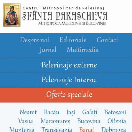
Mergi la
conţinutul
principal
Despre noi
Editoriale
Contact
Jurnal
Multimedia
Pelerinaje externe
Pelerinaje Interne
Oferte speciale
Neamț
Bacău
Iași
Galați
Botoșani
Vaslui
Maramureș
Bucovina
Oltenia
Muntenia
Transilvania
Banat
Dobrogea