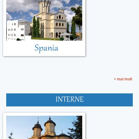
Spania
+ mai mult
INTERNE
Malta
Muntenegru