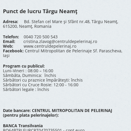
Punct de lucru Târgu Neamț
Adresa:
Bd. Stefan cel Mare și Sfânt nr.48, Târgu Neamț,
615200, Neamț, Romania
Telefon:
0040 720 500 543
Email:
cristina.zlavog@centruldepelerinaj.ro
Web:
www.centruldepelerinaj.ro
Facebook:
Centrul Mitropolitan de Pelerinaje Sf. Parascheva,
Iași
Program cu publicul:
Luni-Vineri : 08:00 – 16:00
Sâmbăta, Duminica: închis
Sărbători cu praznice împărătești: închis
Sărbători cu Cruce Rosie: 12:00 - 16:00
Sărbători legale : închis
Date bancare: CENTRUL MITROPOLITAN DE PELERINAJ
(pentru plata pelerinajelor):
BANCA Transilvania
RO64BTRLEURCRT0470735501 - cont euro