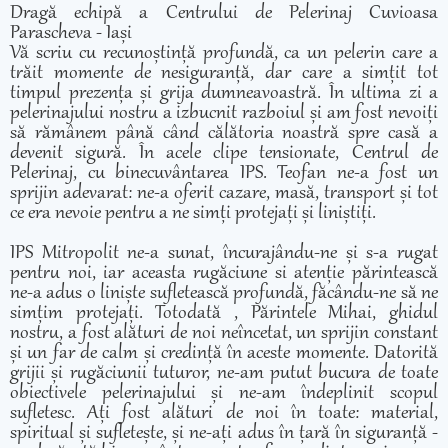
Dragă echipă a Centrului de Pelerinaj Cuvioasa
Parascheva - Iași
Vă scriu cu recunoștință profundă, ca un pelerin care a
trăit momente de nesiguranță, dar care a simțit tot
timpul prezența și grija dumneavoastră. În ultima zi a
pelerinajului nostru a izbucnit razboiul și am fost nevoiți
să rămânem până când călătoria noastră spre casă a
devenit sigură. În acele clipe tensionate, Centrul de
Pelerinaj, cu binecuvântarea IPS. Teofan ne-a fost un
sprijin adevarat: ne-a oferit cazare, masă, transport și tot
ce era nevoie pentru a ne simți protejați și liniștiți.
IPS Mitropolit ne-a sunat, încurajându-ne și s-a rugat
pentru noi, iar aceasta rugăciune si atenție părintească
ne-a adus o liniște sufletească profundă, făcându-ne să ne
simțim protejați. Totodată , Părintele Mihai, ghidul
nostru, a fost alături de noi neîncetat, un sprijin constant
și un far de calm și credință în aceste momente. Datorită
grijii și rugăciunii tuturor, ne-am putut bucura de toate
obiectivele pelerinajului și ne-am îndeplinit scopul
sufletesc. Ați fost alături de noi în toate: material,
spiritual și sufletește, și ne-ați adus în țară în siguranță -