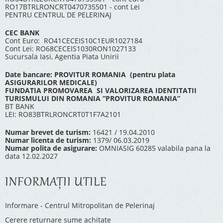
RO17BTRLRONCRT0470735501 - cont Lei
PENTRU CENTRUL DE PELERINAJ
CEC BANK
Cont Euro: RO41CECEIS10C1EUR1027184
Cont Lei: RO68CECEIS1030RON1027133
Sucursala Iasi, Agentia Piata Unirii
Date bancare: PROVITUR ROMANIA (pentru plata
ASIGURARILOR MEDICALE)
FUNDATIA PROMOVAREA SI VALORIZAREA IDENTITATII
TURISMULUI DIN ROMANIA “PROVITUR ROMANIA”
BT BANK
LEI: RO83BTRLRONCRT0T1F7A2101
Numar brevet de turism:
16421 / 19.04.2010
Numar licenta de turism:
1379/ 06.03.2019
Numar polita de asigurare:
OMNIASIG 60285 valabila pana la
data 12.02.2027
INFORMAŢII UTILE
Informare - Centrul Mitropolitan de Pelerinaj
Cerere returnare sume achitate