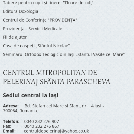
Tabere pentru copii şi tineret "Floare de colţ"
Editura Doxologia
Centrul de Conferinţe "PROVIDENŢA"
Providenţa - Servicii Medicale
Fii de ajutor
Casa de oaspeți „Sfântul Nicolae”
Seminarul Ortodox Teologic din Iași „Sfântul Vasile cel Mare”
CENTRUL MITROPOLITAN DE
PELERINAJ SFÂNTA PARASCHEVA
Sediul central la Iași
Adresa:
Bd. Stefan cel Mare si Sfant, nr. 14,Iasi -
700064, Romania
Telefon:
0040 232 276 907
Fax:
0040 232 276 867
Email:
centruldepelerinaj@yahoo.co.uk