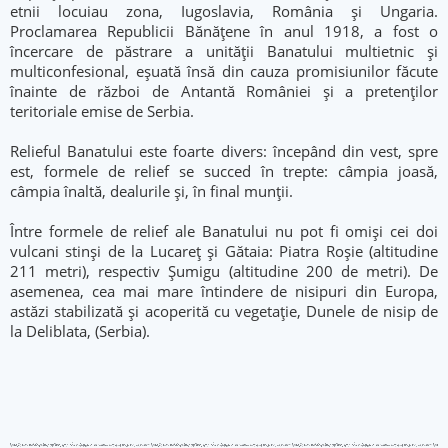
etnii locuiau zona, Iugoslavia, România și Ungaria.
Proclamarea Republicii Bănățene în anul 1918, a fost o
încercare de păstrare a unității Banatului multietnic și
multiconfesional, eșuată însă din cauza promisiunilor făcute
înainte de război de Antantă României și a pretenților
teritoriale emise de Serbia.
Relieful Banatului este foarte divers: începând din vest, spre
est, formele de relief se succed în trepte: câmpia joasă,
câmpia înaltă, dealurile și, în final munții.
Între formele de relief ale Banatului nu pot fi omiși cei doi
vulcani stinși de la Lucareț și Gătaia: Piatra Roșie (altitudine
211 metri), respectiv Șumigu (altitudine 200 de metri). De
asemenea, cea mai mare întindere de nisipuri din Europa,
astăzi stabilizată și acoperită cu vegetație, Dunele de nisip de
la Deliblata, (Serbia).