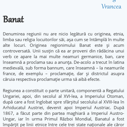
Vrancea
Banat
Denumirea regiunii nu are nicio legătură cu originea, etnia,
limba sau religia locuitorilor săi, aşa cum se întâmplă în multe
alte locuri. Originea regionimului Banat este şi acum
controversată. Unii susţin că ea ar proveni din rădăcina unui
verb ce apare la mai multe neamuri germanice, ban, care
înseamnă a proclama sau a anunţa. De-acolo a trecut în latina
medievală, sub forma bannum, care înseamnă – la neamurile
france, de exemplu – proclamaţie, dar şi districtul asupra
căruia respectiva proclamaţie urma să aibă efecte.
Regiunea a constituit o parte unitară, componentă a Regatului
Ungariei, apoi, din secolul al XVI-lea, a Imperiului Otoman,
după care a fost înglobat spre sfârșitul secolului al XVIII-lea în
Arhiducatul Austriei, devenit apoi Imperiul Austriac. După
1867, a făcut parte din partea maghiară a Imperiul Austro-
Ungar, iar în urma Primul Război Mondial, Banatul a fost
împărțit pe linii etnice între cele trei state naționale ale căror