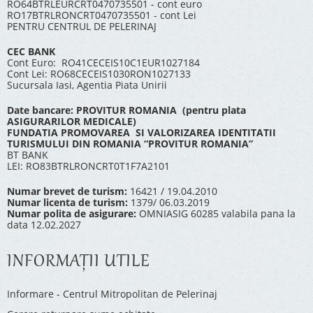
RO64BTRLEURCRT0470735501 - cont euro
RO17BTRLRONCRT0470735501 - cont Lei
PENTRU CENTRUL DE PELERINAJ
CEC BANK
Cont Euro: RO41CECEIS10C1EUR1027184
Cont Lei: RO68CECEIS1030RON1027133
Sucursala Iasi, Agentia Piata Unirii
Date bancare: PROVITUR ROMANIA (pentru plata
ASIGURARILOR MEDICALE)
FUNDATIA PROMOVAREA SI VALORIZAREA IDENTITATII
TURISMULUI DIN ROMANIA “PROVITUR ROMANIA”
BT BANK
LEI: RO83BTRLRONCRT0T1F7A2101
Numar brevet de turism:
16421 / 19.04.2010
Numar licenta de turism:
1379/ 06.03.2019
Numar polita de asigurare:
OMNIASIG 60285 valabila pana la
data 12.02.2027
INFORMAŢII UTILE
Informare - Centrul Mitropolitan de Pelerinaj