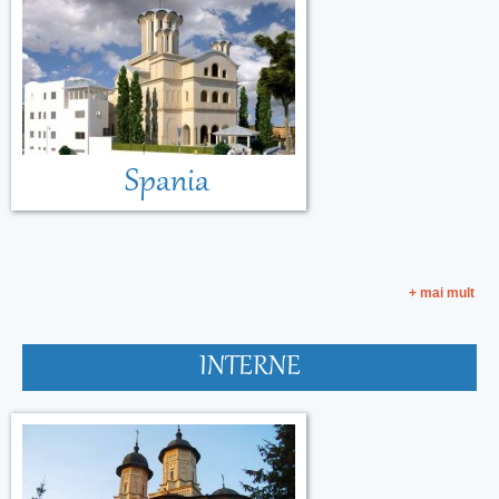
Spania
+ mai mult
INTERNE
Malta
Muntenegru