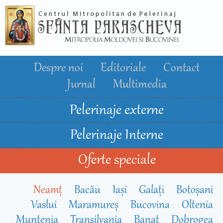
Mergi la
conţinutul
principal
Despre noi
Editoriale
Contact
Jurnal
Multimedia
Pelerinaje externe
Pelerinaje Interne
Oferte speciale
Neamț
Bacău
Iași
Galați
Botoșani
Vaslui
Maramureș
Bucovina
Oltenia
Muntenia
Transilvania
Banat
Dobrogea