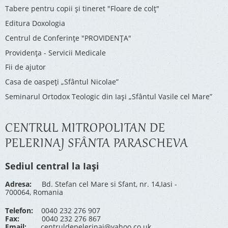
Tabere pentru copii şi tineret "Floare de colţ"
Editura Doxologia
Centrul de Conferinţe "PROVIDENŢA"
Providenţa - Servicii Medicale
Fii de ajutor
Casa de oaspeți „Sfântul Nicolae”
Seminarul Ortodox Teologic din Iași „Sfântul Vasile cel Mare”
CENTRUL MITROPOLITAN DE
PELERINAJ SFÂNTA PARASCHEVA
Sediul central la Iași
Adresa:
Bd. Stefan cel Mare si Sfant, nr. 14,Iasi -
700064, Romania
Telefon:
0040 232 276 907
Fax:
0040 232 276 867
Email:
centruldepelerinaj@yahoo.co.uk