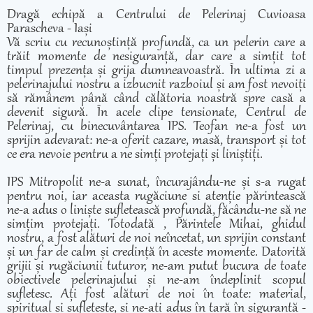
Dragă echipă a Centrului de Pelerinaj Cuvioasa
Parascheva - Iași
Vă scriu cu recunoștință profundă, ca un pelerin care a
trăit momente de nesiguranță, dar care a simțit tot
timpul prezența și grija dumneavoastră. În ultima zi a
pelerinajului nostru a izbucnit razboiul și am fost nevoiți
să rămânem până când călătoria noastră spre casă a
devenit sigură. În acele clipe tensionate, Centrul de
Pelerinaj, cu binecuvântarea IPS. Teofan ne-a fost un
sprijin adevarat: ne-a oferit cazare, masă, transport și tot
ce era nevoie pentru a ne simți protejați și liniștiți.
IPS Mitropolit ne-a sunat, încurajându-ne și s-a rugat
pentru noi, iar aceasta rugăciune si atenție părintească
ne-a adus o liniște sufletească profundă, făcându-ne să ne
simțim protejați. Totodată , Părintele Mihai, ghidul
nostru, a fost alături de noi neîncetat, un sprijin constant
și un far de calm și credință în aceste momente. Datorită
grijii și rugăciunii tuturor, ne-am putut bucura de toate
obiectivele pelerinajului și ne-am îndeplinit scopul
sufletesc. Ați fost alături de noi în toate: material,
spiritual și sufletește, și ne-ați adus în țară în siguranță -