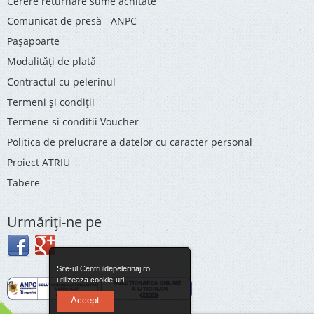
Cerere returnare sume achitate
Comunicat de presă - ANPC
Pașapoarte
Modalități de plată
Contractul cu pelerinul
Termeni și condiții
Termene si conditii Voucher
Politica de prelucrare a datelor cu caracter personal
Proiect ATRIU
Tabere
Urmăriţi-ne pe
Site-ul Centruldepelerinaj.ro
utilizeaza cookie-uri.
Accept