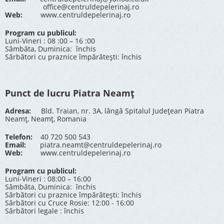
office@centruldepelerinaj.ro
Web:
www.centruldepelerinaj.ro
Program cu publicul:
Luni-Vineri : 08 :00 – 16 :00
Sâmbăta, Duminica: închis
Sărbători cu praznice împărătești: închis
Punct de lucru Piatra Neamț
Adresa:
Bld. Traian, nr. 3A, lângă Spitalul Județean Piatra
Neamț, Neamț, Romania
Telefon:
40 720 500 543
Email:
piatra.neamt@centruldepelerinaj.ro
Web:
www.centruldepelerinaj.ro
Program cu publicul:
Luni-Vineri : 08:00 – 16:00
Sâmbăta, Duminica: închis
Sărbători cu praznice împărătești: închis
Sărbători cu Cruce Rosie: 12:00 - 16:00
Sărbători legale : închis