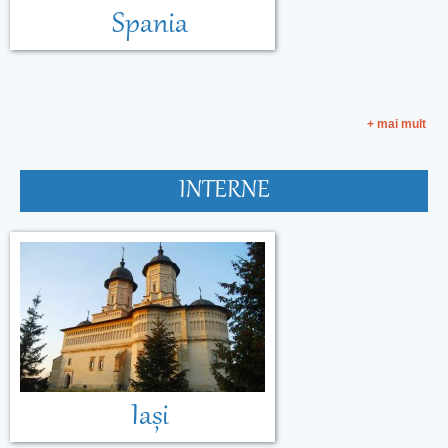
Spania
+ mai mult
INTERNE
Malta
Muntenegru
Iași