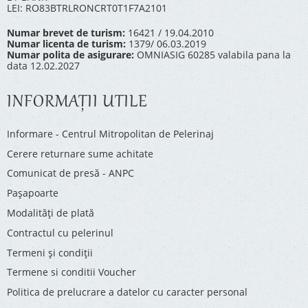
LEI: RO83BTRLRONCRT0T1F7A2101
Numar brevet de turism:
16421 / 19.04.2010
Numar licenta de turism:
1379/ 06.03.2019
Numar polita de asigurare:
OMNIASIG 60285 valabila pana la
data 12.02.2027
INFORMAŢII UTILE
Informare - Centrul Mitropolitan de Pelerinaj
Cerere returnare sume achitate
Comunicat de presă - ANPC
Pașapoarte
Modalități de plată
Contractul cu pelerinul
Termeni și condiții
Termene si conditii Voucher
Politica de prelucrare a datelor cu caracter personal