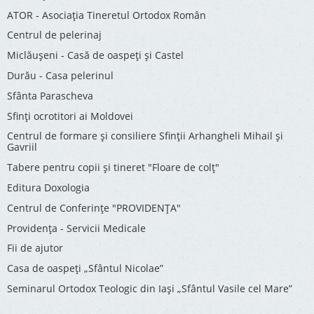
ATOR - Asociaţia Tineretul Ortodox Român
Centrul de pelerinaj
Miclăușeni - Casă de oaspeţi şi Castel
Durău - Casa pelerinul
Sfânta Parascheva
Sfinți ocrotitori ai Moldovei
Centrul de formare și consiliere Sfinții Arhangheli Mihail și
Gavriil
Tabere pentru copii şi tineret "Floare de colţ"
Editura Doxologia
Centrul de Conferinţe "PROVIDENŢA"
Providenţa - Servicii Medicale
Fii de ajutor
Casa de oaspeți „Sfântul Nicolae”
Seminarul Ortodox Teologic din Iași „Sfântul Vasile cel Mare”