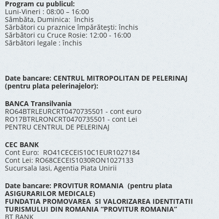
Program cu publicul:
Luni-Vineri : 08:00 – 16:00
Sâmbăta, Duminica: închis
Sărbători cu praznice împărătești: închis
Sărbători cu Cruce Rosie: 12:00 - 16:00
Sărbători legale : închis
Date bancare: CENTRUL MITROPOLITAN DE PELERINAJ
(pentru plata pelerinajelor):
BANCA Transilvania
RO64BTRLEURCRT0470735501 - cont euro
RO17BTRLRONCRT0470735501 - cont Lei
PENTRU CENTRUL DE PELERINAJ
CEC BANK
Cont Euro: RO41CECEIS10C1EUR1027184
Cont Lei: RO68CECEIS1030RON1027133
Sucursala Iasi, Agentia Piata Unirii
Date bancare: PROVITUR ROMANIA (pentru plata
ASIGURARILOR MEDICALE)
FUNDATIA PROMOVAREA SI VALORIZAREA IDENTITATII
TURISMULUI DIN ROMANIA “PROVITUR ROMANIA”
BT BANK