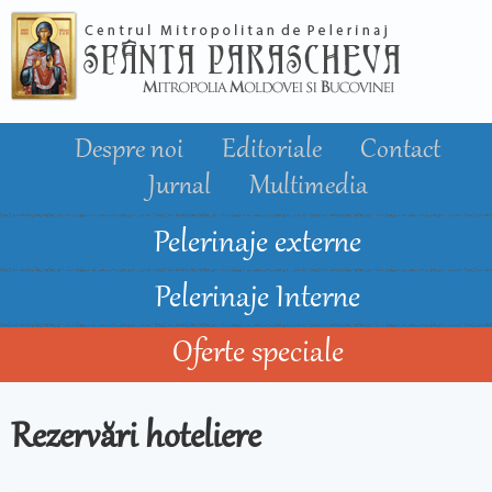
Mergi la
conţinutul
principal
Despre noi
Editoriale
Contact
Jurnal
Multimedia
Pelerinaje externe
Pelerinaje Interne
Oferte speciale
Rezervări hoteliere