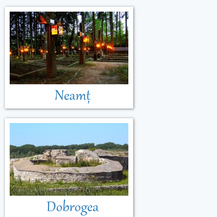
Neamț
Dobrogea