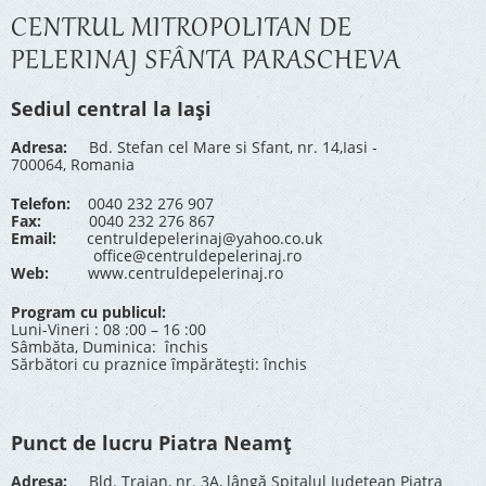
CENTRUL MITROPOLITAN DE
PELERINAJ SFÂNTA PARASCHEVA
Sediul central la Iași
Adresa:
Bd. Stefan cel Mare si Sfant, nr. 14,Iasi -
700064, Romania
Telefon:
0040 232 276 907
Fax:
0040 232 276 867
Email:
centruldepelerinaj@yahoo.co.uk
office@centruldepelerinaj.ro
Web:
www.centruldepelerinaj.ro
Program cu publicul:
Luni-Vineri : 08 :00 – 16 :00
Sâmbăta, Duminica: închis
Sărbători cu praznice împărătești: închis
Punct de lucru Piatra Neamț
Adresa:
Bld. Traian, nr. 3A, lângă Spitalul Județean Piatra