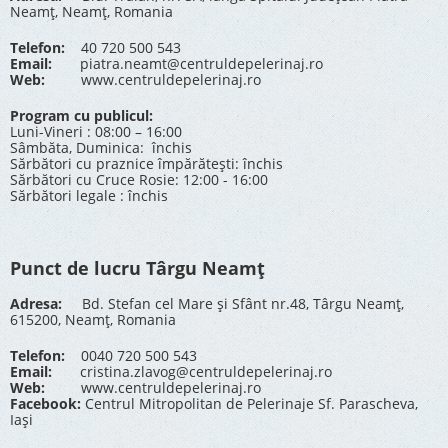
Neamț, Neamț, Romania
Telefon:
40 720 500 543
Email:
piatra.neamt@centruldepelerinaj.ro
Web:
www.centruldepelerinaj.ro
Program cu publicul:
Luni-Vineri : 08:00 – 16:00
Sâmbăta, Duminica: închis
Sărbători cu praznice împărătești: închis
Sărbători cu Cruce Rosie: 12:00 - 16:00
Sărbători legale : închis
Punct de lucru Târgu Neamț
Adresa:
Bd. Stefan cel Mare și Sfânt nr.48, Târgu Neamț,
615200, Neamț, Romania
Telefon:
0040 720 500 543
Email:
cristina.zlavog@centruldepelerinaj.ro
Web:
www.centruldepelerinaj.ro
Facebook:
Centrul Mitropolitan de Pelerinaje Sf. Parascheva,
Iași