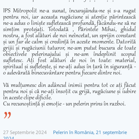
IPS Mitropolit ne-a sunat, încurajându-ne și s-a rugat
pentru noi, iar aceasta rugăciune si atenție părintească
ne-a adus o liniște sufletească profundă, făcându-ne să ne
simțim protejați. Totodată , Părintele Mihai, ghidul
nostru, a fost alături de noi neîncetat, un sprijin constant
și un far de calm și credință în aceste momente. Datorită
grijii și rugăciunii tuturor, ne-am putut bucura de toate
obiectivele pelerinajului și ne-am îndeplinit scopul
sufletesc. Ați fost alături de noi în toate: material,
spiritual și sufletește, și ne-ați adus în țară în siguranță -
o adevărată binecuvântare pentru fiecare dintre noi.
Vă mulțumesc din adâncul inimii pentru tot ce ați făcut
pentru noi și că ne-ați însoțit cu grijă, rugăciune și iubire
în aceste clipe dificile.
Cu recunoștință și emoție - un pelerin prins în razboi.
27 Septembrie 2024
Pelerin în România, 21 septembrie
2024