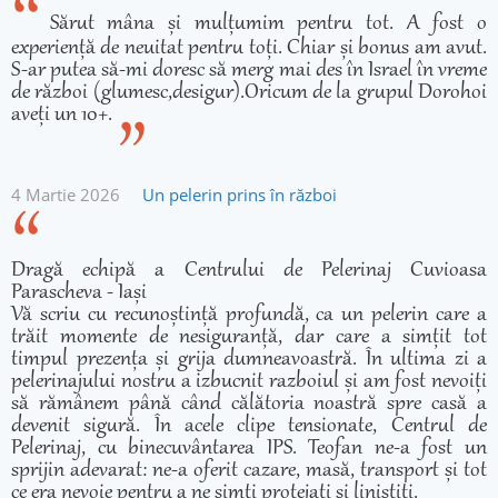
Sărut mâna și mulțumim pentru tot. A fost o
experiență de neuitat pentru toți. Chiar și bonus am avut.
S-ar putea să-mi doresc să merg mai des în Israel în vreme
de război (glumesc,desigur).Oricum de la grupul Dorohoi
aveți un 10+.
4 Martie 2026
Un pelerin prins în război
Dragă echipă a Centrului de Pelerinaj Cuvioasa
Parascheva - Iași
Vă scriu cu recunoștință profundă, ca un pelerin care a
trăit momente de nesiguranță, dar care a simțit tot
timpul prezența și grija dumneavoastră. În ultima zi a
pelerinajului nostru a izbucnit razboiul și am fost nevoiți
să rămânem până când călătoria noastră spre casă a
devenit sigură. În acele clipe tensionate, Centrul de
Pelerinaj, cu binecuvântarea IPS. Teofan ne-a fost un
sprijin adevarat: ne-a oferit cazare, masă, transport și tot
ce era nevoie pentru a ne simți protejați și liniștiți.