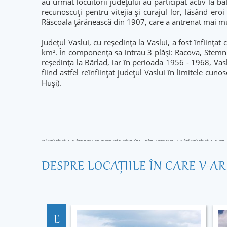
au urmat locuitorii județului au participat activ la b
recunoscuți pentru vitejia și curajul lor, lăsând ero
Răscoala țărănească din 1907, care a antrenat mai multe
Județul Vaslui, cu reședința la Vaslui, a fost înființa
km². În componența sa intrau 3 plăși: Racova, Stemnic
reședința la Bârlad, iar în perioada 1956 - 1968, Vasl
fiind astfel reînființat județul Vaslui în limitele cun
Huși).
DESPRE LOCAŢIILE ÎN CARE V-A
E