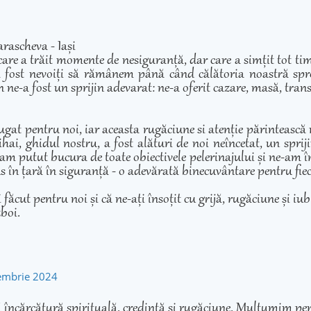
rascheva - Iași
care a trăit momente de nesiguranță, dar care a simțit tot ti
 fost nevoiți să rămânem până când călătoria noastră spre 
 ne-a fost un sprijin adevarat: ne-a oferit cazare, masă, transp
ugat pentru noi, iar aceasta rugăciune si atenție părintească
hai, ghidul nostru, a fost alături de noi neîncetat, un sprij
am putut bucura de toate obiectivele pelerinajului și ne-am înd
adus în țară în siguranță - o adevărată binecuvântare pentru fie
cut pentru noi și că ne-ați însoțit cu grijă, rugăciune și iubir
zboi.
tembrie 2024
 încărcătură spirituală, credință și rugăciune. Mulțumim pen