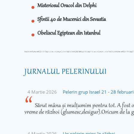
Misteriosul Oracol din Delphi
Sfintii 40 de Mucenici din Sevastia
Obeliscul Egiptean din Istanbul
JURNALUL PELERINULUI
4 Martie 2026
Pelerin grup Israel 21 - 28 februa
Sărut mâna și mulțumim pentru tot. A fost o 
vreme de război (glumesc,desigur).Oricum de la g
4 Martie 2026
Un pelerin prins în război