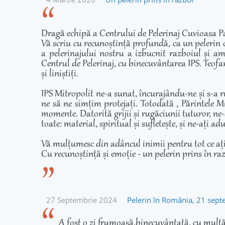
Dragă echipă a Centrului de Pelerinaj Cuvioasa Pa
Vă scriu cu recunoștință profundă, ca un pelerin 
a pelerinajului nostru a izbucnit razboiul și am
Centrul de Pelerinaj, cu binecuvântarea IPS. Teofan
și liniștiți.
IPS Mitropolit ne-a sunat, încurajându-ne și s-a r
ne să ne simțim protejați. Totodată , Părintele Mi
momente. Datorită grijii și rugăciunii tuturor, ne-
toate: material, spiritual și sufletește, și ne-ați 
Vă mulțumesc din adâncul inimii pentru tot ce ați fă
Cu recunoștință și emoție - un pelerin prins în ra
27 Septembrie 2024
Pelerin în România, 21 sep
A fost o zi frumoasă,binecuvântată, cu multă