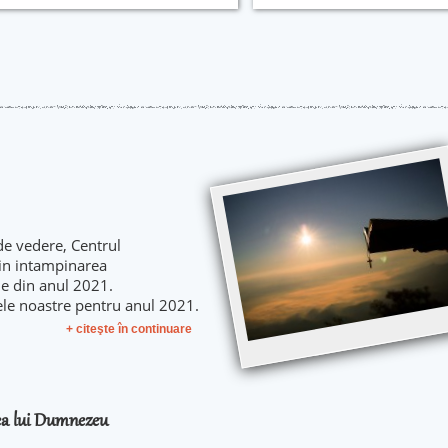
de vedere, Centrul
 in intampinarea
le din anul 2021.
ele noastre pentru anul 2021.
+ citeşte în continuare
rea lui Dumnezeu