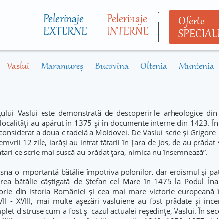
Mergi la
conţinutul
Pelerinaje
Pelerinaje
Oferte
principal
EXTERNE
INTERNE
SPECIAL
Vaslui
Maramureș
Bucovina
Oltenia
Muntenia
ețului Vaslui este demonstrată de descoperirile arheologice din
 localități au apărut în 1375 și în documente interne din 1423. Î
 considerat a doua citadelă a Moldovei. De Vaslui scrie și Grigore
mvrii 12 zile, iarăși au intrat tătarii în Țara de Jos, de au prădat 
/tătari ce scrie mai suscă au prădat țara, nimica nu însemnează”.
asna o importantă bătălie împotriva polonilor, dar eroismul și pa
rea bătălie câștigată de Ștefan cel Mare în 1475 la Podul Înalt
ctorie din istoria României și cea mai mare victorie europeană 
VII - XVIII, mai multe așezări vasluiene au fost prădate și inc
plet distruse cum a fost și cazul actualei reședințe, Vaslui. În sec