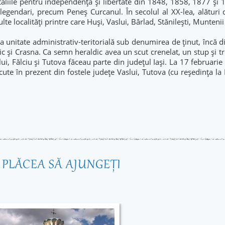
ătăliile pentru independență și libertate din 1848, 1858, 1877 și 
i legendari, precum Peneș Curcanul. În secolul al XX-lea, alături d
 localități printre care Huși, Vaslui, Bârlad, Stănilești, Muntenii 
t ca unitate administrativ-teritorială sub denumirea de ținut, încă
 și Crasna. Ca semn heraldic avea un scut crenelat, un stup și trei
ui, Fălciu și Tutova făceau parte din județul Iași. La 17 februarie 
oscute în prezent din fostele județe Vaslui, Tutova (cu reședința la 
R PLĂCEA SĂ AJUNGEŢI