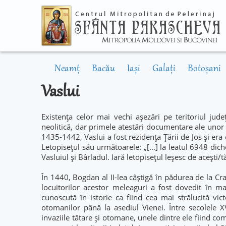
Neamț
Bacău
Iași
Galați
Botoșani
Vaslui
Existența celor mai vechi așezări pe teritoriul jud
neolitică, dar primele atestări documentare ale unor
1435-1442, Vaslui a fost rezidența Țării de Jos și era
Letopisețul său următoarele: „[...] la leatul 6948 diche
Vasluiul și Bârladul. Iară letopisețul leșesc de acești
În 1440, Bogdan al II-lea câștigă în pădurea de la Cr
locuitorilor acestor meleaguri a fost dovedit în ma
cunoscută în istorie ca fiind cea mai strălucită vi
otomanilor până la asediul Vienei. Între secolele X
invaziile tătare și otomane, unele dintre ele fiind com