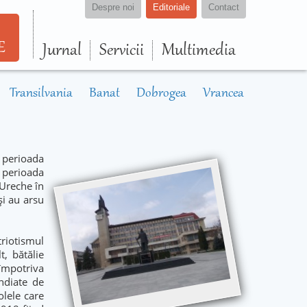
Despre noi
Editoriale
Contact
E
Jurnal
Servicii
Multimedia
Transilvania
Banat
Dobrogea
Vrancea
 perioada
n perioada
 Ureche în
și au arsu
triotismul
, bătălie
împotriva
endiate de
olele care