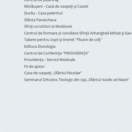
Miclăușeni - Casă de oaspeţi şi Castel
Durău - Casa pelerinul
Sfânta Parascheva
Sfinți ocrotitori ai Moldovei
Centrul de formare și consiliere Sfinții Arhangheli Mihail și Gavr
Tabere pentru copii şi tineret "Floare de colţ"
Editura Doxologia
Centrul de Conferinţe "PROVIDENŢA"
Providenţa - Servicii Medicale
Fii de ajutor
Casa de oaspeți „Sfântul Nicolae”
Seminarul Ortodox Teologic din Iași „Sfântul Vasile cel Mare”