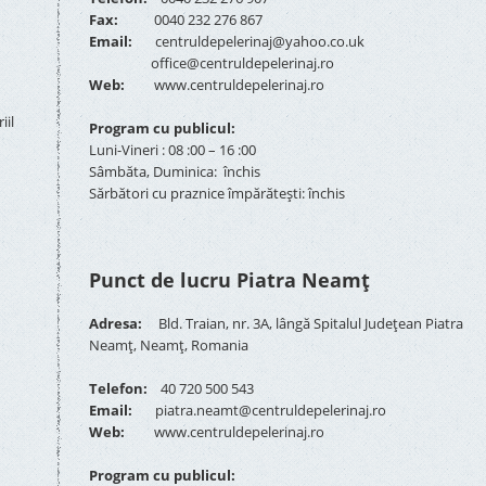
Fax:
0040 232 276 867
Email:
centruldepelerinaj@yahoo.co.uk
office@centruldepelerinaj.ro
Web:
www.centruldepelerinaj.ro
iil
Program cu publicul:
Luni-Vineri : 08 :00 – 16 :00
Sâmbăta, Duminica: închis
Sărbători cu praznice împărătești: închis
Punct de lucru Piatra Neamț
Adresa:
Bld. Traian, nr. 3A, lângă Spitalul Județean Piatra
Neamț, Neamț, Romania
Telefon:
40 720 500 543
Email:
piatra.neamt@centruldepelerinaj.ro
Web:
www.centruldepelerinaj.ro
Program cu publicul: