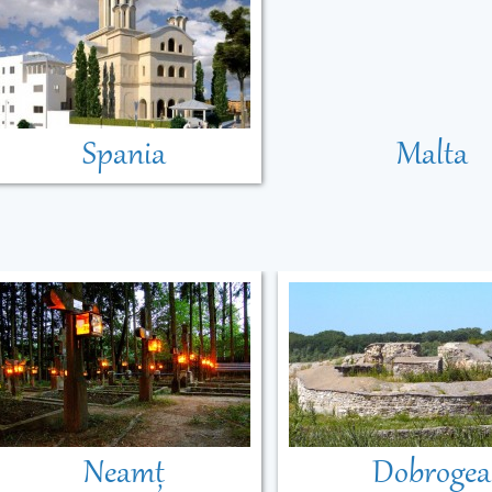
Spania
Malta
Neamț
Dobrogea