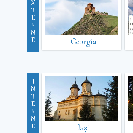
X
T
E
R
N
E
Georgia
I
N
T
E
R
N
E
Iași