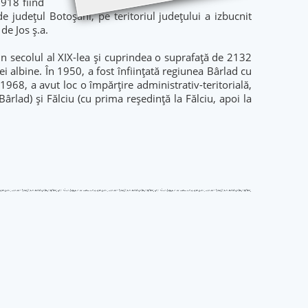
1918 fiind
e județul Botoșani, pe teritoriul județului a izbucnit
de Jos ș.a.
 din secolul al XIX-lea și cuprindea o suprafață de 2132
 albine. În 1950, a fost înființată regiunea Bârlad cu
1968, a avut loc o împărțire administrativ-teritorială,
Bârlad) și Fălciu (cu prima reședință la Fălciu, apoi la