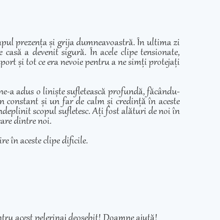
mpul prezența și grija dumneavoastră. În ultima zi
casă a devenit sigură. În acele clipe tensionate,
ort și tot ce era nevoie pentru a ne simți protejați
 ne-a adus o liniște sufletească profundă, făcându-
in constant și un far de calm și credință în aceste
eplinit scopul sufletesc. Ați fost alături de noi în
care dintre noi.
e în aceste clipe dificile.
tru acest pelerinaj deosebit! Doamne ajută!