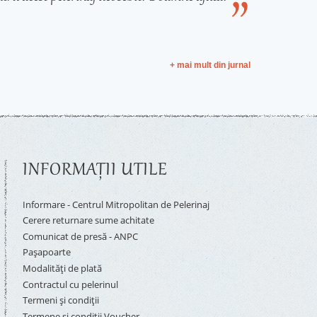
+ mai mult din jurnal
INFORMAŢII UTILE
Informare - Centrul Mitropolitan de Pelerinaj
Cerere returnare sume achitate
Comunicat de presă - ANPC
Pașapoarte
Modalități de plată
Contractul cu pelerinul
Termeni și condiții
Termene si conditii Voucher