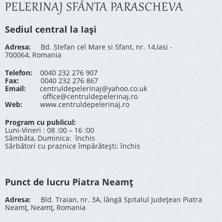
PELERINAJ SFÂNTA PARASCHEVA
Sediul central la Iași
Adresa:
Bd. Stefan cel Mare si Sfant, nr. 14,Iasi -
700064, Romania
Telefon:
0040 232 276 907
Fax:
0040 232 276 867
Email:
centruldepelerinaj@yahoo.co.uk
office@centruldepelerinaj.ro
Web:
www.centruldepelerinaj.ro
Program cu publicul:
Luni-Vineri : 08 :00 – 16 :00
Sâmbăta, Duminica: închis
Sărbători cu praznice împărătești: închis
Punct de lucru Piatra Neamț
Adresa:
Bld. Traian, nr. 3A, lângă Spitalul Județean Piatra
Neamț, Neamț, Romania