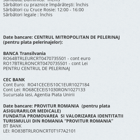
Sărbători cu praznice împărătești: închis
Sărbători cu Cruce Rosie: 12:00 - 16:00
Sărbători legale : închis
Date bancare: CENTRUL MITROPOLITAN DE PELERINAJ
(pentru plata pelerinajelor):
BANCA Transilvania
RO64BTRLEURCRT0470735501 - cont euro
RO17BTRLRONCRT0470735501 - cont Lei
PENTRU CENTRUL DE PELERINAJ
CEC BANK
Cont Euro: RO41CECEIS10C1EUR1027184
Cont Lei: RO68CECEIS1030RON1027133
Sucursala Iasi, Agentia Piata Unirii
Date bancare: PROVITUR ROMANIA (pentru plata
ASIGURARILOR MEDICALE)
FUNDATIA PROMOVAREA SI VALORIZAREA IDENTITATII
TURISMULUI DIN ROMANIA “PROVITUR ROMANIA”
BT BANK
LEI: RO83BTRLRONCRT0T1F7A2101