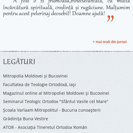
A fost o zi frumoasă,binecuvântată, cu multă
încărcătură spirituală, credință și rugăciune. Mulțumim
pentru acest pelerinaj deosebit! Doamne ajută!
+ mai mult din jurnal
LEGĂTURI
Mitropolia Moldovei și Bucovinei
Facultatea de Teologie Ortodoxă, Iaşi
Magazinul online al Mitropoliei Moldovei și Bucovinei
Seminarul Teologic Ortodox "Sfântul Vasile cel Mare"
Şcoala Varlaam Mitropolitul - Bucuria cunoaşterii
Grădinița Buna Vestire
ATOR - Asociaţia Tineretul Ortodox Român