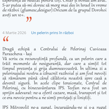
experiență de neuitat pentru toți. Chiar și bonus am avut.
S-ar putea să-mi doresc să merg mai des în Israel în vreme
de război (glumesc,desigur).Oricum de la grupul Dorohoi
aveți un 10+.
4 Martie 2026
Un pelerin prins în război
Dragă echipă a Centrului de Pelerinaj Cuvioasa
Parascheva - Iași
Vă scriu cu recunoștință profundă, ca un pelerin care a
trăit momente de nesiguranță, dar care a simțit tot
timpul prezența și grija dumneavoastră. În ultima zi a
pelerinajului nostru a izbucnit razboiul și am fost nevoiți
să rămânem până când călătoria noastră spre casă a
devenit sigură. În acele clipe tensionate, Centrul de
Pelerinaj, cu binecuvântarea IPS. Teofan ne-a fost un
sprijin adevarat: ne-a oferit cazare, masă, transport și tot
ce era nevoie pentru a ne simți protejați și liniștiți.
IPS Mitropolit ne-a sunat, încurajându-ne și s-a rugat