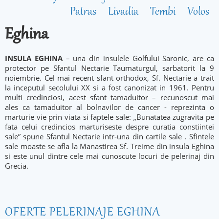
Patras
Livadia
Tembi
Volos
Eghina
INSULA EGHINA
– una din insulele Golfului Saronic, are ca
protector pe Sfantul Nectarie Taumaturgul, sarbatorit la 9
noiembrie. Cel mai recent sfant orthodox, Sf. Nectarie a trait
la inceputul secolului XX si a fost canonizat in 1961. Pentru
multi credinciosi, acest sfant tamaduitor – recunoscut mai
ales ca tamaduitor al bolnavilor de cancer - reprezinta o
marturie vie prin viata si faptele sale: „Bunatatea zugravita pe
fata celui credincios marturiseste despre curatia constiintei
sale” spune Sfantul Nectarie intr-una din cartile sale . Sfintele
sale moaste se afla la Manastirea Sf. Treime din insula Eghina
si este unul dintre cele mai cunoscute locuri de pelerinaj din
Grecia.
OFERTE PELERINAJE EGHINA