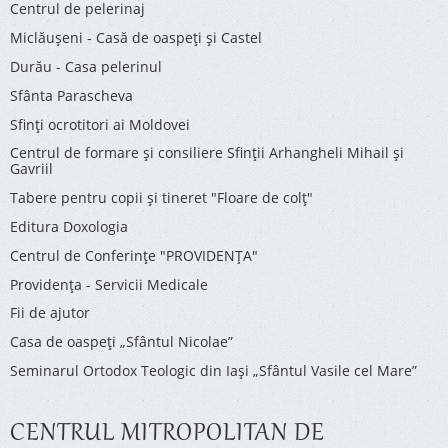
Centrul de pelerinaj
Miclăușeni - Casă de oaspeţi şi Castel
Durău - Casa pelerinul
Sfânta Parascheva
Sfinți ocrotitori ai Moldovei
Centrul de formare și consiliere Sfinții Arhangheli Mihail și
Gavriil
Tabere pentru copii şi tineret "Floare de colţ"
Editura Doxologia
Centrul de Conferinţe "PROVIDENŢA"
Providenţa - Servicii Medicale
Fii de ajutor
Casa de oaspeți „Sfântul Nicolae”
Seminarul Ortodox Teologic din Iași „Sfântul Vasile cel Mare”
CENTRUL MITROPOLITAN DE