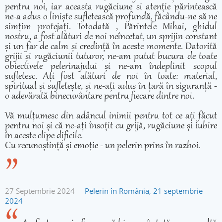
pentru noi, iar aceasta rugăciune si atenție părintească
ne-a adus o liniște sufletească profundă, făcându-ne să ne
simțim protejați. Totodată , Părintele Mihai, ghidul
nostru, a fost alături de noi neîncetat, un sprijin constant
și un far de calm și credință în aceste momente. Datorită
grijii și rugăciunii tuturor, ne-am putut bucura de toate
obiectivele pelerinajului și ne-am îndeplinit scopul
sufletesc. Ați fost alături de noi în toate: material,
spiritual și sufletește, și ne-ați adus în țară în siguranță -
o adevărată binecuvântare pentru fiecare dintre noi.
Vă mulțumesc din adâncul inimii pentru tot ce ați făcut
pentru noi și că ne-ați însoțit cu grijă, rugăciune și iubire
în aceste clipe dificile.
Cu recunoștință și emoție - un pelerin prins în razboi.
27 Septembrie 2024
Pelerin în România, 21 septembrie
2024