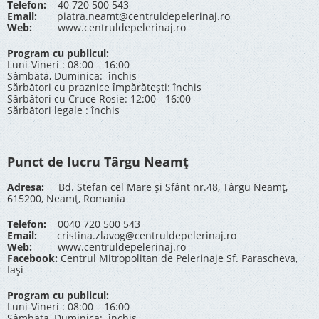
Telefon:
40 720 500 543
Email:
piatra.neamt@centruldepelerinaj.ro
Web:
www.centruldepelerinaj.ro
Program cu publicul:
Luni-Vineri : 08:00 – 16:00
Sâmbăta, Duminica: închis
Sărbători cu praznice împărătești: închis
Sărbători cu Cruce Rosie: 12:00 - 16:00
Sărbători legale : închis
Punct de lucru Târgu Neamț
Adresa:
Bd. Stefan cel Mare și Sfânt nr.48, Târgu Neamț,
615200, Neamț, Romania
Telefon:
0040 720 500 543
Email:
cristina.zlavog@centruldepelerinaj.ro
Web:
www.centruldepelerinaj.ro
Facebook:
Centrul Mitropolitan de Pelerinaje Sf. Parascheva,
Iași
Program cu publicul:
Luni-Vineri : 08:00 – 16:00
Sâmbăta, Duminica: închis