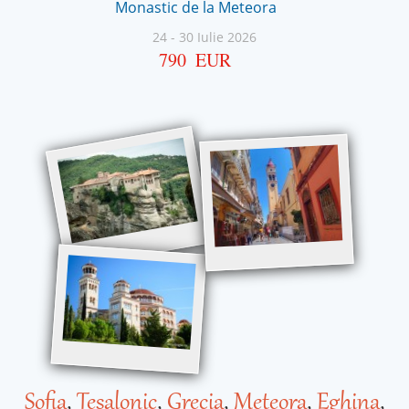
Monastic de la Meteora
24
-
30 Iulie 2026
790
EUR
Sofia
,
Tesalonic
,
Grecia
,
Meteora
,
Eghina
,