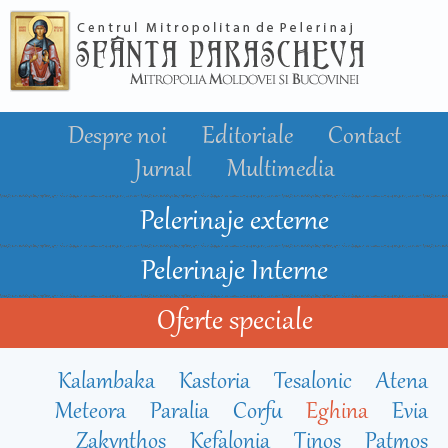
Mergi la
conţinutul
principal
Despre noi
Editoriale
Contact
Jurnal
Multimedia
Pelerinaje externe
Pelerinaje Interne
Oferte speciale
Kalambaka
Kastoria
Tesalonic
Atena
Meteora
Paralia
Corfu
Eghina
Evia
Zakynthos
Kefalonia
Tinos
Patmos