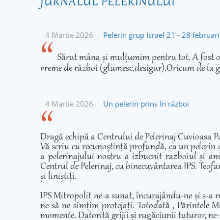
JURNALUL PELERINULUI
4 Martie 2026
Pelerin grup Israel 21 - 28 februa
Sărut mâna și mulțumim pentru tot. A fost o 
vreme de război (glumesc,desigur).Oricum de la g
4 Martie 2026
Un pelerin prins în război
Dragă echipă a Centrului de Pelerinaj Cuvioasa Pa
Vă scriu cu recunoștință profundă, ca un pelerin 
a pelerinajului nostru a izbucnit razboiul și am
Centrul de Pelerinaj, cu binecuvântarea IPS. Teofan
și liniștiți.
IPS Mitropolit ne-a sunat, încurajându-ne și s-a r
ne să ne simțim protejați. Totodată , Părintele Mi
momente. Datorită grijii și rugăciunii tuturor, ne-