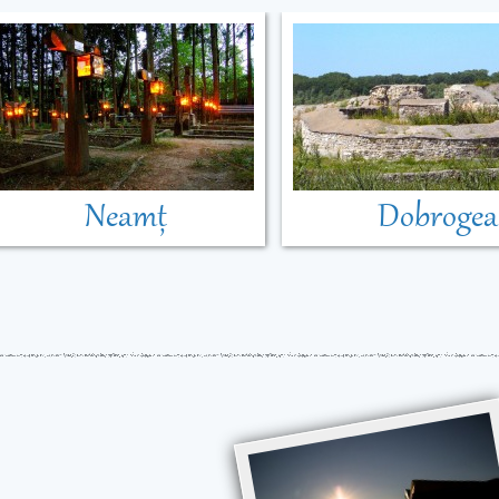
Neamț
Dobrogea