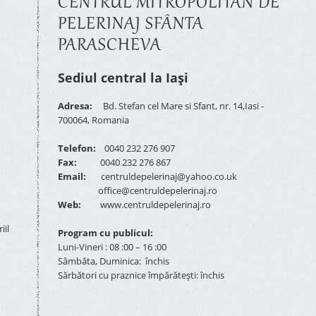
CENTRUL MITROPOLITAN DE
PELERINAJ SFÂNTA
PARASCHEVA
Sediul central la Iași
Adresa:
Bd. Stefan cel Mare si Sfant, nr. 14,Iasi -
700064, Romania
Telefon:
0040 232 276 907
Fax:
0040 232 276 867
Email:
centruldepelerinaj@yahoo.co.uk
office@centruldepelerinaj.ro
Web:
www.centruldepelerinaj.ro
iil
Program cu publicul:
Luni-Vineri : 08 :00 – 16 :00
Sâmbăta, Duminica: închis
Sărbători cu praznice împărătești: închis