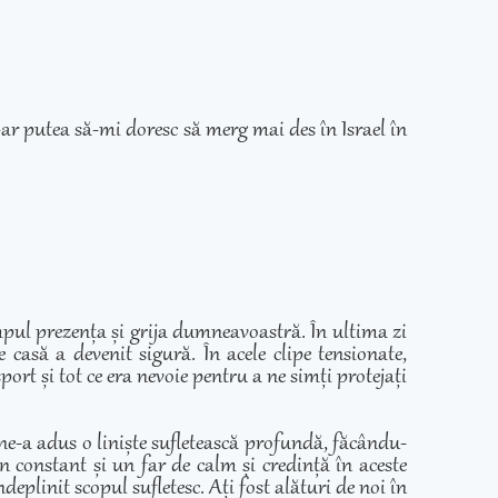
ar putea să-mi doresc să merg mai des în Israel în
mpul prezența și grija dumneavoastră. În ultima zi
casă a devenit sigură. În acele clipe tensionate,
ort și tot ce era nevoie pentru a ne simți protejați
 ne-a adus o liniște sufletească profundă, făcându-
in constant și un far de calm și credință în aceste
eplinit scopul sufletesc. Ați fost alături de noi în