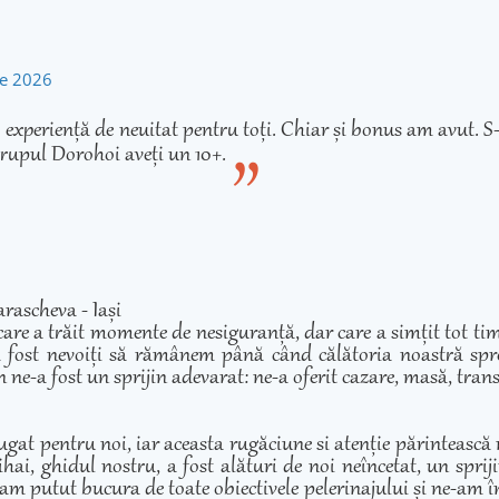
rie 2026
experiență de neuitat pentru toți. Chiar și bonus am avut. S-
rupul Dorohoi aveți un 10+.
rascheva - Iași
care a trăit momente de nesiguranță, dar care a simțit tot ti
 fost nevoiți să rămânem până când călătoria noastră spre 
 ne-a fost un sprijin adevarat: ne-a oferit cazare, masă, transp
ugat pentru noi, iar aceasta rugăciune si atenție părintească
hai, ghidul nostru, a fost alături de noi neîncetat, un sprij
am putut bucura de toate obiectivele pelerinajului și ne-am înd