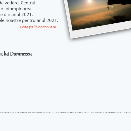
de vedere, Centrul
 in intampinarea
le din anul 2021.
ele noastre pentru anul 2021.
+ citeşte în continuare
rea lui Dumnezeu