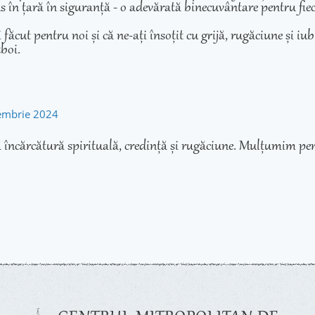
adus în țară în siguranță - o adevărată binecuvântare pentru fie
cut pentru noi și că ne-ați însoțit cu grijă, rugăciune și iubir
zboi.
tembrie 2024
 încărcătură spirituală, credință și rugăciune. Mulțumim pen