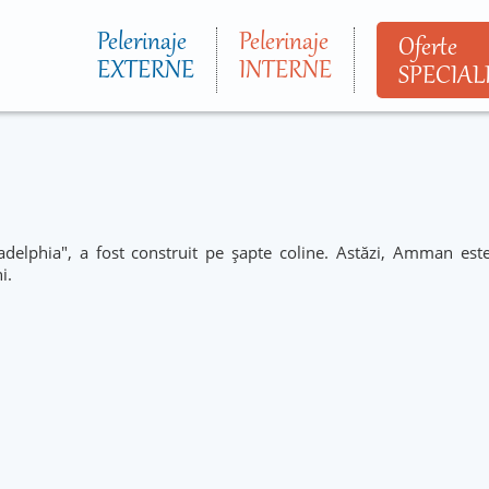
Mergi la
conţinutul
Pelerinaje
Pelerinaje
Oferte
principal
EXTERNE
INTERNE
SPECIAL
iladelphia", a fost construit pe șapte coline. Astăzi, Amman es
i.