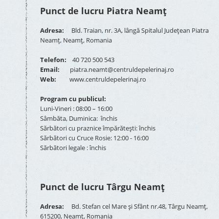
Punct de lucru Piatra Neamț
Adresa:
Bld. Traian, nr. 3A, lângă Spitalul Județean Piatra
Neamț, Neamț, Romania
Telefon:
40 720 500 543
Email:
piatra.neamt@centruldepelerinaj.ro
Web:
www.centruldepelerinaj.ro
Program cu publicul:
Luni-Vineri : 08:00 – 16:00
Sâmbăta, Duminica: închis
Sărbători cu praznice împărătești: închis
Sărbători cu Cruce Rosie: 12:00 - 16:00
Sărbători legale : închis
Punct de lucru Târgu Neamț
Adresa:
Bd. Stefan cel Mare și Sfânt nr.48, Târgu Neamț,
615200, Neamț, Romania