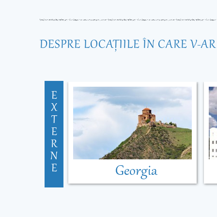
DESPRE LOCAŢIILE ÎN CARE V-A
E
X
T
E
R
N
E
Georgia