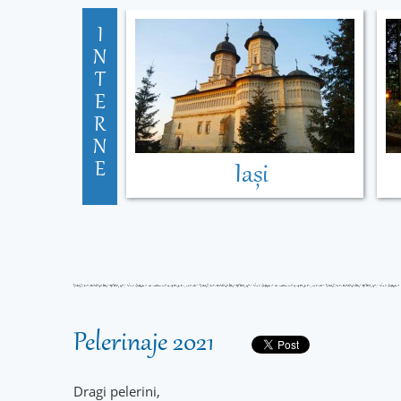
I
N
T
E
R
N
E
Iași
Pelerinaje 2021
Dragi pelerini,