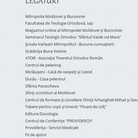
LEGĂTURI
Mitropolia Moldovei și Bucovinei
Facultatea de Teologie Ortodoxă, Iaşi
Magazinul online al Mitropoliei Moldovei și Bucovinei
Seminarul Teologic Ortodox "Sfântul Vasile cel Mare"
Şcoala Varlaam Mitropolitul - Bucuria cunoaşterii
Grădinița Buna Vestire
ATOR - Asociaţia Tineretul Ortodox Român
Centrul de pelerinaj
Miclăușeni - Casă de oaspeţi şi Castel
Durău - Casa pelerinul
Sfânta Parascheva
Sfinți ocrotitori ai Moldovei
Centrul de formare și consiliere Sfinții Arhangheli Mihail și Gavr
Tabere pentru copii şi tineret "Floare de colţ"
Editura Doxologia
Centrul de Conferinţe "PROVIDENŢA"
Providenţa - Servicii Medicale
Fii de ajutor