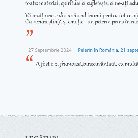
toate: material, spiritual și sufletește, și ne-ați 
Vă mulțumesc din adâncul inimii pentru tot ce ați fă
Cu recunoștință și emoție - un pelerin prins în ra
27 Septembrie 2024
Pelerin în România, 21 sep
A fost o zi frumoasă,binecuvântată, cu multă