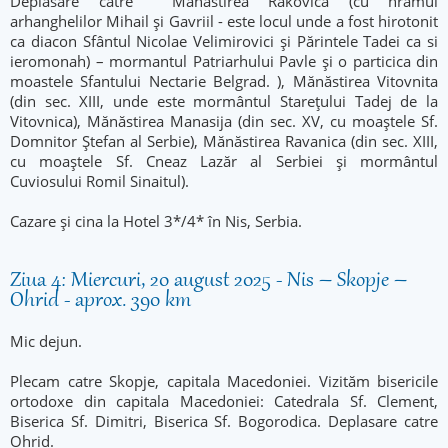
Deplasare către Mănăstirea Rakovica (cu hramul
arhanghelilor Mihail și Gavriil - este locul unde a fost hirotonit
ca diacon Sfântul Nicolae Velimirovici și Părintele Tadei ca si
ieromonah) – mormantul Patriarhului Pavle și o particica din
moastele Sfantului Nectarie Belgrad. ), Mănăstirea Vitovnita
(din sec. XIII, unde este mormântul Stareţului Tadej de la
Vitovnica), Mănăstirea Manasija (din sec. XV, cu moaștele Sf.
Domnitor Ștefan al Serbie), Mănăstirea Ravanica (din sec. XIII,
cu moaștele Sf. Cneaz Lazăr al Serbiei și mormântul
Cuviosului Romil Sinaitul).
Cazare și cina la Hotel 3*/4* în Nis, Serbia.
Ziua 4: Miercuri, 20 august 2025 - Nis – Skopje –
Ohrid - aprox. 390 km
Mic dejun.
Plecam catre Skopje, capitala Macedoniei. Vizităm bisericile
ortodoxe din capitala Macedoniei: Catedrala Sf. Clement,
Biserica Sf. Dimitri, Biserica Sf. Bogorodica. Deplasare catre
Ohrid.