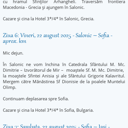
cu hramul Sfinților Arhangheli. Traversăm frontiera
Macedonia - Grecia și ajungem în Salonic.
Cazare și cina la Hotel 3*/4* în Salonic, Grecia.
Ziua 6: Vineri, 22 august 2025 - Salonic – Sofia -
aprox. km
Mic dejun.
În Salonic ne vom închina în Catedrala Sfântului M. Mc.
Dimitrie – Izvorâtorul de Mir – moaștele Sf. M. Mc. Dimitrie,
la moaștele Sfintei Anisia și ale Sfântului Grigorie Kalavritul.
Mergem către Mănăstirea Sf Dionisie de la poalele Muntelui
Olimp.
Continuam deplasarea spre Sofia.
Cazare și cina la Hotel 3*/4* în Sofia, Bulgaria.
Ziua 7: Sambata, 23 august 2025 - Sofia – Iasi -