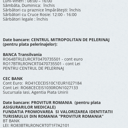
Luni-Vineri : 08:00 – 16:00
Sâmbăta, Duminica: închis
Sărbători cu praznice împărătești: închis
Sărbători cu Cruce Rosie: 12:00 - 16:00
Sărbători legale : închis
Date bancare: CENTRUL MITROPOLITAN DE PELERINAJ
(pentru plata pelerinajelor):
BANCA Transilvania
RO64BTRLEURCRT0470735501 - cont euro
RO17BTRLRONCRT0470735501 - cont Lei
PENTRU CENTRUL DE PELERINAJ
CEC BANK
Cont Euro: RO41CECEIS10C1EUR1027184
Cont Lei: RO68CECEIS1030RON1027133
Sucursala Iasi, Agentia Piata Unirii
Date bancare: PROVITUR ROMANIA (pentru plata
ASIGURARILOR MEDICALE)
FUNDATIA PROMOVAREA SI VALORIZAREA IDENTITATII
TURISMULUI DIN ROMANIA “PROVITUR ROMANIA”
BT BANK
LEI: RO83BTRLRONCRT0T1F7A2101