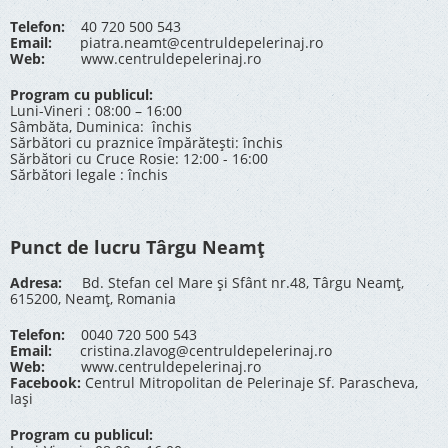
Telefon:
40 720 500 543
Email:
piatra.neamt@centruldepelerinaj.ro
Web:
www.centruldepelerinaj.ro
Program cu publicul:
Luni-Vineri : 08:00 – 16:00
Sâmbăta, Duminica: închis
Sărbători cu praznice împărătești: închis
Sărbători cu Cruce Rosie: 12:00 - 16:00
Sărbători legale : închis
Punct de lucru Târgu Neamț
Adresa:
Bd. Stefan cel Mare și Sfânt nr.48, Târgu Neamț,
615200, Neamț, Romania
Telefon:
0040 720 500 543
Email:
cristina.zlavog@centruldepelerinaj.ro
Web:
www.centruldepelerinaj.ro
Facebook:
Centrul Mitropolitan de Pelerinaje Sf. Parascheva,
Iași
Program cu publicul: