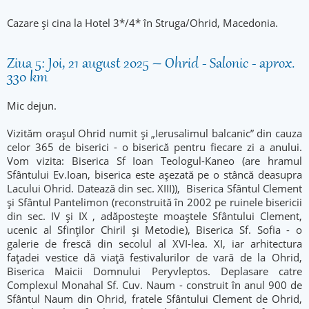
Cazare și cina la Hotel 3*/4* în Struga/Ohrid, Macedonia.
Ziua 5: Joi, 21 august 2025 – Ohrid - Salonic - aprox.
330 km
Mic dejun.
Vizităm orașul Ohrid numit și „Ierusalimul balcanic” din cauza
celor 365 de biserici - o biserică pentru fiecare zi a anului.
Vom vizita: Biserica Sf Ioan Teologul-Kaneo (are hramul
Sfântului Ev.Ioan, biserica este așezată pe o stâncă deasupra
Lacului Ohrid. Datează din sec. XIII)), Biserica Sfântul Clement
şi Sfântul Pantelimon (reconstruită în 2002 pe ruinele bisericii
din sec. IV şi IX , adăposteşte moaştele Sfântului Clement,
ucenic al Sfinților Chiril și Metodie), Biserica Sf. Sofia - o
galerie de frescă din secolul al XVI-lea. XI, iar arhitectura
fațadei vestice dă viață festivalurilor de vară de la Ohrid,
Biserica Maicii Domnului Peryvleptos. Deplasare catre
Complexul Monahal Sf. Cuv. Naum - construit în anul 900 de
Sfântul Naum din Ohrid, fratele Sfântului Clement de Ohrid,