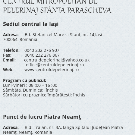
CENTRUL MITROPOLITAN DE
PELERINAJ SFÂNTA PARASCHEVA
Sediul central la Iași
Adresa:
Bd. Stefan cel Mare si Sfant, nr. 14,Iasi -
700064, Romania
Telefon:
0040 232 276 907
Fax:
0040 232 276 867
Email:
centruldepelerinaj@yahoo.co.uk
office@centruldepelerinaj.ro
Web:
www.centruldepelerinaj.ro
Program cu publicul:
Luni-Vineri : 08 :00 – 16 :00
Sâmbăta, Duminica: închis
Sărbători cu praznice împărătești: închis
Punct de lucru Piatra Neamț
Adresa:
Bld. Traian, nr. 3A, lângă Spitalul Județean Piatra
Neamț, Neamț, Romania