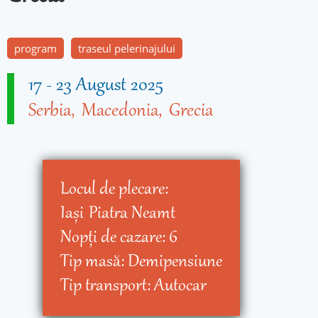
program
traseul pelerinajului
17
-
23 August 2025
Serbia
Macedonia
Grecia
Locul de plecare:
Iaşi
Piatra Neamt
Nopţi de cazare:
6
Tip masă:
Demipensiune
Tip transport:
Autocar