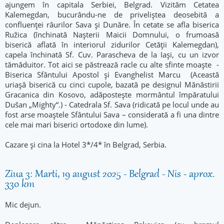
ajungem în capitala Serbiei, Belgrad. Vizităm Cetatea
Kalemegdan, bucurându-ne de priveliștea deosebită a
confluenței râurilor Sava și Dunăre. În cetate se afla biserica
Ružica (închinată Nașterii Maicii Domnului, o frumoasă
biserică aflată în interiorul zidurilor Cetății Kalemegdan),
capela închinată Sf. Cuv. Parascheva de la Iași, cu un izvor
tămăduitor. Tot aici se păstrează racle cu alte sfinte moaște -
Biserica Sfântului Apostol și Evanghelist Marcu (Această
uriașă biserică cu cinci cupole, bazată pe designul Mănăstirii
Gracanica din Kosovo, adăpostește mormântul împăratului
Dušan „Mighty“.) - Catedrala Sf. Sava (ridicată pe locul unde au
fost arse moaștele Sfântului Sava – considerată a fi una dintre
cele mai mari biserici ortodoxe din lume).
Cazare și cina la Hotel 3*/4* în Belgrad, Serbia.
Ziua 3: Marti, 19 august 2025 - Belgrad - Nis - aprox.
330 km
Mic dejun.