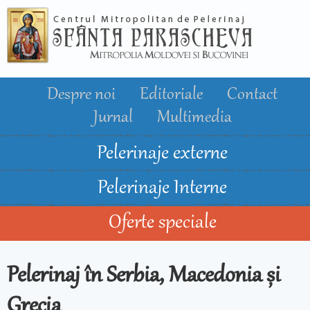
Mergi la
conţinutul
principal
Despre noi
Editoriale
Contact
Jurnal
Multimedia
Pelerinaje externe
Pelerinaje Interne
Oferte speciale
Pelerinaj în Serbia, Macedonia și
Grecia