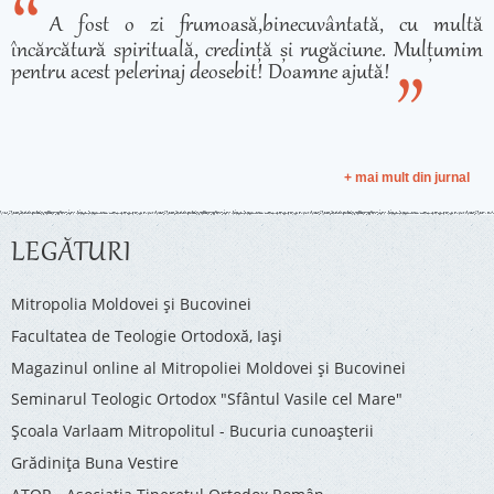
A fost o zi frumoasă,binecuvântată, cu multă
încărcătură spirituală, credință și rugăciune. Mulțumim
pentru acest pelerinaj deosebit! Doamne ajută!
+ mai mult din jurnal
LEGĂTURI
Mitropolia Moldovei și Bucovinei
Facultatea de Teologie Ortodoxă, Iaşi
Magazinul online al Mitropoliei Moldovei și Bucovinei
Seminarul Teologic Ortodox "Sfântul Vasile cel Mare"
Şcoala Varlaam Mitropolitul - Bucuria cunoaşterii
Grădinița Buna Vestire