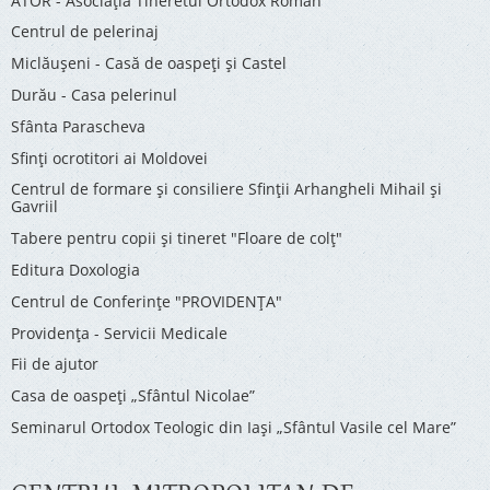
ATOR - Asociaţia Tineretul Ortodox Român
Centrul de pelerinaj
Miclăușeni - Casă de oaspeţi şi Castel
Durău - Casa pelerinul
Sfânta Parascheva
Sfinți ocrotitori ai Moldovei
Centrul de formare și consiliere Sfinții Arhangheli Mihail și
Gavriil
Tabere pentru copii şi tineret "Floare de colţ"
Editura Doxologia
Centrul de Conferinţe "PROVIDENŢA"
Providenţa - Servicii Medicale
Fii de ajutor
Casa de oaspeți „Sfântul Nicolae”
Seminarul Ortodox Teologic din Iași „Sfântul Vasile cel Mare”