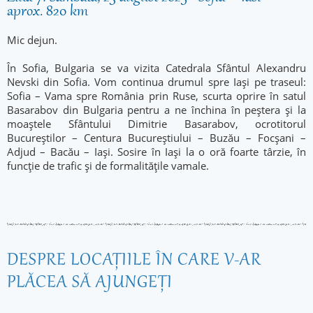
aprox. 820 km
Mic dejun.
În Sofia, Bulgaria se va vizita Catedrala Sfântul Alexandru
Nevski din Sofia. Vom continua drumul spre Iași pe traseul:
Sofia – Vama spre România prin Ruse, scurta oprire în satul
Basarabov din Bulgaria pentru a ne închina în peștera și la
moaștele Sfântului Dimitrie Basarabov, ocrotitorul
Bucureștilor – Centura Bucureștiului – Buzău – Focșani –
Adjud – Bacău – Iași. Sosire în Iași la o oră foarte târzie, în
funcție de trafic și de formalitățile vamale.
DESPRE LOCAŢIILE ÎN CARE V-AR
PLĂCEA SĂ AJUNGEŢI