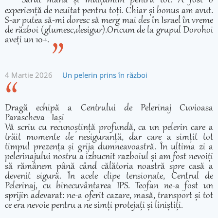
Sărut mâna și mulțumim pentru tot. A fost o
experiență de neuitat pentru toți. Chiar și bonus am avut.
S-ar putea să-mi doresc să merg mai des în Israel în vreme
de război (glumesc,desigur).Oricum de la grupul Dorohoi
aveți un 10+.
4 Martie 2026
Un pelerin prins în război
Dragă echipă a Centrului de Pelerinaj Cuvioasa
Parascheva - Iași
Vă scriu cu recunoștință profundă, ca un pelerin care a
trăit momente de nesiguranță, dar care a simțit tot
timpul prezența și grija dumneavoastră. În ultima zi a
pelerinajului nostru a izbucnit razboiul și am fost nevoiți
să rămânem până când călătoria noastră spre casă a
devenit sigură. În acele clipe tensionate, Centrul de
Pelerinaj, cu binecuvântarea IPS. Teofan ne-a fost un
sprijin adevarat: ne-a oferit cazare, masă, transport și tot
ce era nevoie pentru a ne simți protejați și liniștiți.