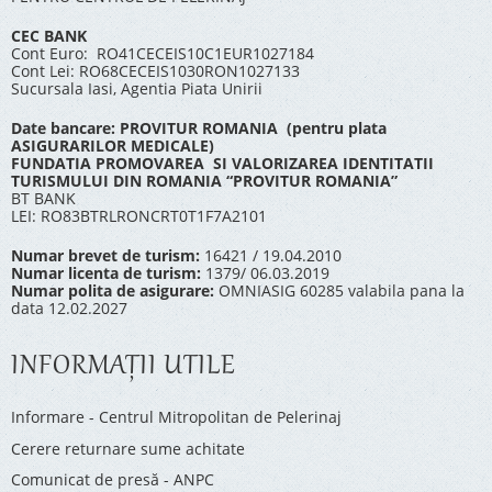
CEC BANK
Cont Euro: RO41CECEIS10C1EUR1027184
Cont Lei: RO68CECEIS1030RON1027133
Sucursala Iasi, Agentia Piata Unirii
Date bancare: PROVITUR ROMANIA (pentru plata
ASIGURARILOR MEDICALE)
FUNDATIA PROMOVAREA SI VALORIZAREA IDENTITATII
TURISMULUI DIN ROMANIA “PROVITUR ROMANIA”
BT BANK
LEI: RO83BTRLRONCRT0T1F7A2101
Numar brevet de turism:
16421 / 19.04.2010
Numar licenta de turism:
1379/ 06.03.2019
Numar polita de asigurare:
OMNIASIG 60285 valabila pana la
data 12.02.2027
INFORMAŢII UTILE
Informare - Centrul Mitropolitan de Pelerinaj
Cerere returnare sume achitate
Comunicat de presă - ANPC