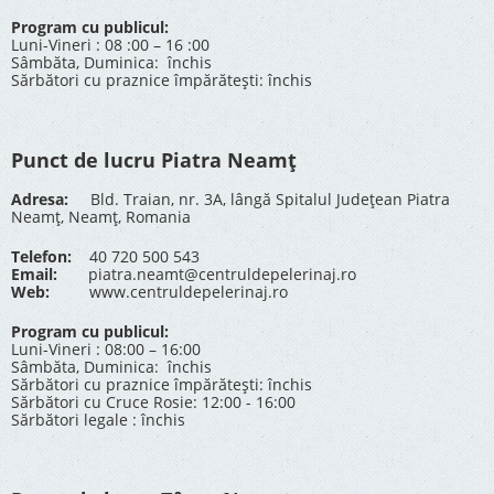
Program cu publicul:
Luni-Vineri : 08 :00 – 16 :00
Sâmbăta, Duminica: închis
Sărbători cu praznice împărătești: închis
Punct de lucru Piatra Neamț
Adresa:
Bld. Traian, nr. 3A, lângă Spitalul Județean Piatra
Neamț, Neamț, Romania
Telefon:
40 720 500 543
Email:
piatra.neamt@centruldepelerinaj.ro
Web:
www.centruldepelerinaj.ro
Program cu publicul:
Luni-Vineri : 08:00 – 16:00
Sâmbăta, Duminica: închis
Sărbători cu praznice împărătești: închis
Sărbători cu Cruce Rosie: 12:00 - 16:00
Sărbători legale : închis