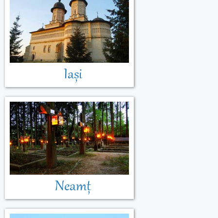
Muntenegru
Iași
Neamț