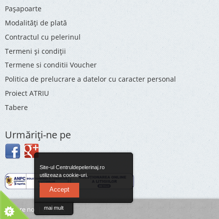
Pașapoarte
Modalități de plată
Contractul cu pelerinul
Termeni și condiții
Termene si conditii Voucher
Politica de prelucrare a datelor cu caracter personal
Proiect ATRIU
Tabere
Urmăriţi-ne pe
Site-ul Centruldepelerinaj.ro
utilizeaza cookie-uri.
Accept
Despre noi
|
Contact
mai mult