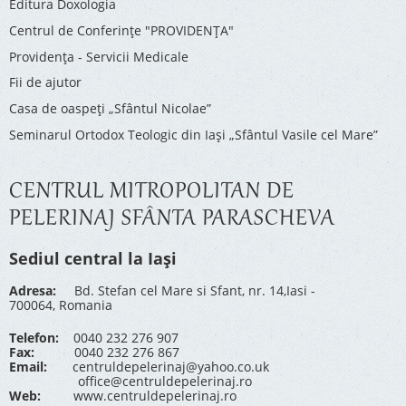
Editura Doxologia
Centrul de Conferinţe "PROVIDENŢA"
Providenţa - Servicii Medicale
Fii de ajutor
Casa de oaspeți „Sfântul Nicolae”
Seminarul Ortodox Teologic din Iași „Sfântul Vasile cel Mare”
CENTRUL MITROPOLITAN DE
PELERINAJ SFÂNTA PARASCHEVA
Sediul central la Iași
Adresa:
Bd. Stefan cel Mare si Sfant, nr. 14,Iasi -
700064, Romania
Telefon:
0040 232 276 907
Fax:
0040 232 276 867
Email:
centruldepelerinaj@yahoo.co.uk
office@centruldepelerinaj.ro
Web:
www.centruldepelerinaj.ro