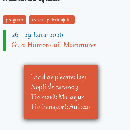
program
traseul pelerinajului
26
-
29 Iunie 2026
Gura Humorului
Maramureș
Locul de plecare:
Iaşi
Nopţi de cazare:
3
Tip masă:
Mic dejun
Tip transport:
Autocar