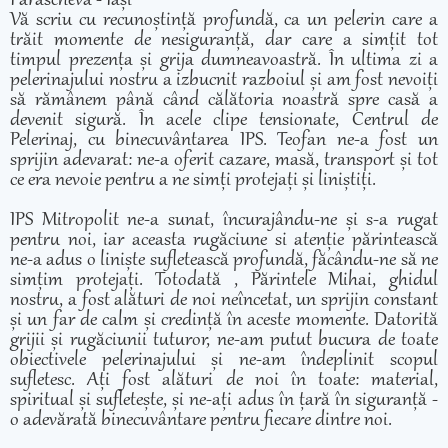
Parascheva - Iași
Vă scriu cu recunoștință profundă, ca un pelerin care a
trăit momente de nesiguranță, dar care a simțit tot
timpul prezența și grija dumneavoastră. În ultima zi a
pelerinajului nostru a izbucnit razboiul și am fost nevoiți
să rămânem până când călătoria noastră spre casă a
devenit sigură. În acele clipe tensionate, Centrul de
Pelerinaj, cu binecuvântarea IPS. Teofan ne-a fost un
sprijin adevarat: ne-a oferit cazare, masă, transport și tot
ce era nevoie pentru a ne simți protejați și liniștiți.
IPS Mitropolit ne-a sunat, încurajându-ne și s-a rugat
pentru noi, iar aceasta rugăciune si atenție părintească
ne-a adus o liniște sufletească profundă, făcându-ne să ne
simțim protejați. Totodată , Părintele Mihai, ghidul
nostru, a fost alături de noi neîncetat, un sprijin constant
și un far de calm și credință în aceste momente. Datorită
grijii și rugăciunii tuturor, ne-am putut bucura de toate
obiectivele pelerinajului și ne-am îndeplinit scopul
sufletesc. Ați fost alături de noi în toate: material,
spiritual și sufletește, și ne-ați adus în țară în siguranță -
o adevărată binecuvântare pentru fiecare dintre noi.