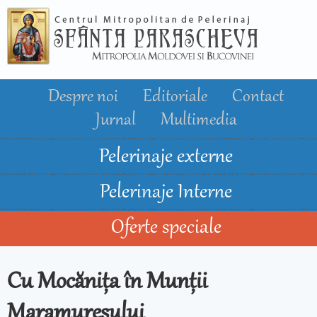
Mergi la
conţinutul
principal
Despre noi
Editoriale
Contact
Jurnal
Multimedia
Pelerinaje externe
Pelerinaje Interne
Oferte speciale
Cu Mocănița în Munții
Maramureșului