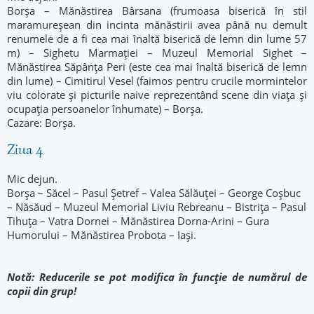
Borșa – Mănăstirea Bârsana (frumoasa biserică în stil
maramureșean din incinta mănăstirii avea până nu demult
renumele de a fi cea mai înaltă biserică de lemn din lume 57
m) – Sighetu Marmației – Muzeul Memorial Sighet –
Mănăstirea Săpânța Peri (este cea mai înaltă biserică de lemn
din lume) – Cimitirul Vesel (faimos pentru crucile mormintelor
viu colorate și picturile naive reprezentând scene din viața și
ocupația persoanelor înhumate) – Borșa.
Cazare: Borșa.
Ziua 4
Mic dejun.
Borșa – Săcel – Pasul Șetref – Valea Sălăuței – George Coșbuc
– Năsăud – Muzeul Memorial Liviu Rebreanu – Bistrița – Pasul
Tihuța – Vatra Dornei – Mănăstirea Dorna-Arini – Gura
Humorului – Mănăstirea Probota – Iași.
Notă: Reducerile se pot modifica în funcție de numărul de
copii din grup!