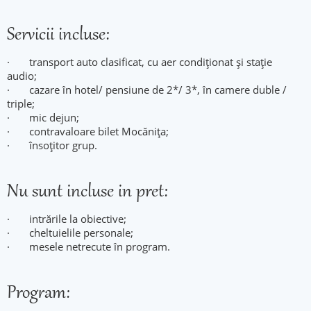
Servicii incluse:
· transport auto clasificat, cu aer condiționat și stație
audio;
· cazare în hotel/ pensiune de 2*/ 3*, în camere duble /
triple;
· mic dejun;
· contravaloare bilet Mocănița;
· însoțitor grup.
Nu sunt incluse in pret:
· intrările la obiective;
· cheltuielile personale;
· mesele netrecute în program.
Program: