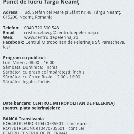
Punct de lucru Târgu Neamț
Adresa:
Bd. Stefan cel Mare și Sfânt nr.48, Târgu Neamț,
615200, Neamț, Romania
Telefon:
0040 720 500 543
Email:
cristina.zlavog@centruldepelerinaj.ro
Web:
www.centruldepelerinaj.ro
Facebook:
Centrul Mitropolitan de Pelerinaje Sf. Parascheva,
Iași
Program cu publicul:
Luni-Vineri : 08:00 – 16:00
Sâmbăta, Duminica: închis
Sărbători cu praznice împărătești: închis
Sărbători cu Cruce Rosie: 12:00 - 16:00
Sărbători legale : închis
Date bancare: CENTRUL MITROPOLITAN DE PELERINAJ
(pentru plata pelerinajelor):
BANCA Transilvania
RO64BTRLEURCRT0470735501 - cont euro
RO17BTRLRONCRT0470735501 - cont Lei
PENTRU CENTRUL DE PELERINAJ