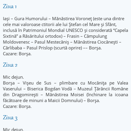
Ziua 1
Iași – Gura Humorului – Mănăstirea Voroneț (este una dintre
cele mai valoroase ctitorii ale lui Ștefan cel Mare și Sfânt,
inclusă în Patrimoniul Mondial UNESCO și considerată “Capela
Sixtină” a Răsăritului ortodox) – Frasin – Câmpulung
Moldovenesc – Pasul Mestecăniș – Mănăstirea Ciocănești –
Cârlibaba – Pasul Prislop (scurtă oprire) –– Borșa.
Cazare: Borșa.
Ziua 2
Mic dejun.
Borșa – Vișeu de Sus – plimbare cu Mocănița pe Valea
Vaserului – Biserica Bogdan Vodă – Muzeul Țărăncii Române
din Dragomirești – Mănăstirea Moisei (închinare la icoana
făcătoare de minuni a Maicii Domnului) – Borșa.
Cazare: Borșa.
Ziua 3
Mic dejun.