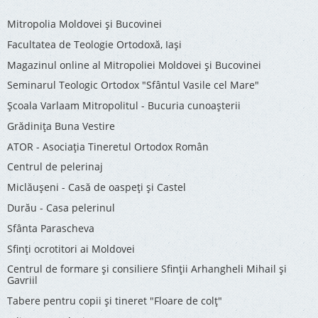
Mitropolia Moldovei și Bucovinei
Facultatea de Teologie Ortodoxă, Iaşi
Magazinul online al Mitropoliei Moldovei și Bucovinei
Seminarul Teologic Ortodox "Sfântul Vasile cel Mare"
Şcoala Varlaam Mitropolitul - Bucuria cunoaşterii
Grădinița Buna Vestire
ATOR - Asociaţia Tineretul Ortodox Român
Centrul de pelerinaj
Miclăușeni - Casă de oaspeţi şi Castel
Durău - Casa pelerinul
Sfânta Parascheva
Sfinți ocrotitori ai Moldovei
Centrul de formare și consiliere Sfinții Arhangheli Mihail și
Gavriil
Tabere pentru copii şi tineret "Floare de colţ"