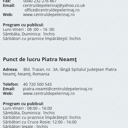
Fax:
0040 232 276 867
Email:
centruldepelerinaj@yahoo.co.uk
office@centruldepelerinaj.ro
Web:
www.centruldepelerinaj.ro
Program cu publicul:
Luni-Vineri : 08 :00 – 16 :00
Sâmbăta, Duminica: închis
Sărbători cu praznice împărătești: închis
Punct de lucru Piatra Neamț
Adresa:
Bld. Traian, nr. 3A, lângă Spitalul Județean Piatra
Neamț, Neamț, Romania
Telefon:
40 720 500 543
Email:
piatra.neamt@centruldepelerinaj.ro
Web:
www.centruldepelerinaj.ro
Program cu publicul:
Luni-Vineri : 08:00 – 16:00
Sâmbăta, Duminica: închis
Sărbători cu praznice împărătești: închis
Sărbători cu Cruce Rosie: 12:00 - 16:00
Sărbători legale : închis