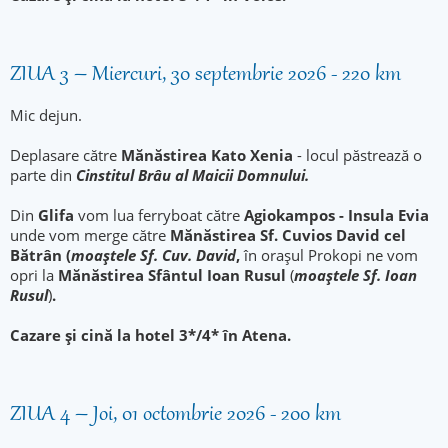
ZIUA 3 – Miercuri, 30 septembrie 2026 - 220 km
Mic dejun.
Deplasare către
Mănăstirea Kato Xenia
- locul păstrează o
parte din
Cinstitul Brâu al Maicii Domnului.
Din
Glifa
vom lua ferryboat către
Agiokampos - Insula Evia
unde vom merge către
Mănăstirea Sf. Cuvios David cel
Bătrân (
moaştele Sf. Cuv. David
,
în orașul Prokopi ne vom
opri la
Mănăstirea Sfântul Ioan Rusul
(
moaştele Sf. Ioan
Rusul
)
.
Cazare și cină la hotel 3*/4* în Atena.
ZIUA 4 – Joi, 01 octombrie 2026 - 200 km