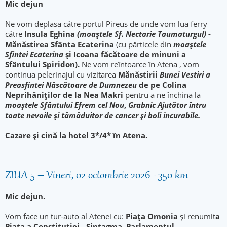
Mic dejun
Ne vom deplasa către portul Pireus de unde vom lua ferry
către
Insula Eghina
(moaştele Sf. Nectarie Taumaturgul)
-
Mănăstirea Sfânta Ecaterina
(cu părticele din
moaștele
Sfintei Ecaterina
și Icoana făcătoare de minuni a
Sfântului Spiridon).
Ne vom reîntoarce în Atena , vom
continua pelerinajul cu vizitarea
Mănăstirii
Bunei Vestiri a
Preasfintei Născătoare de Dumnezeu
de pe Colina
Neprihăniților de la Nea Makri
pentru a ne închina la
moaștele Sfântului Efrem cel Nou
,
Grabnic Ajutător întru
toate nevoile şi tămăduitor de cancer şi boli incurabile.
Cazare și cină la hotel 3*/4* în Atena.
ZIUA 5 – Vineri, 02 octombrie 2026 - 350 km
Mic dejun.
Vom face un tur-auto al Atenei cu:
Piața Omonia
și renumit
a
Piața a Constituției - Sintagma, Parlamentul,