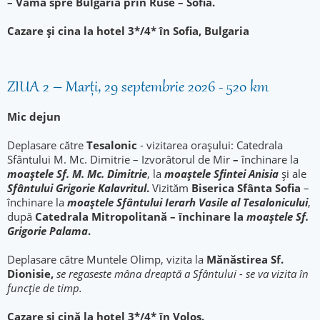
– Vama spre Bulgaria prin Ruse – Sofia.
Cazare și cina la hotel 3*/4* în Sofia, Bulgaria
ZIUA 2 – Marți, 29 septembrie 2026 - 520 km
Mic dejun
Deplasare către
Tesalonic
- vizitarea orașului: Catedrala
Sfântului M. Mc. Dimitrie – Izvorâtorul de Mir
–
închinare la
moaștele Sf. M. Mc. Dimitrie
, la
moaștele Sfintei Anisia
și ale
Sfântului Grigorie Kalavritul
.
Vizităm
Biserica Sfânta Sofia
–
închinare la
moaștele Sfântului Ierarh Vasile al Tesalonicului
,
după
Catedrala Mitropolitană – închinare la
moaștele Sf.
Grigorie Palama
.
Deplasare către Muntele Olimp, vizita la
Mănăstirea Sf.
Dionisie,
se regaseste mâna dreaptă a Sfântului - se va vizita în
funcție de timp.
Cazare și cină la hotel 3*/4* în Volos.