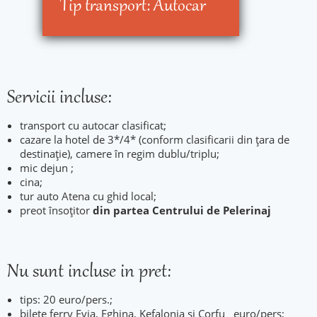
Tip transport:
Autocar
Servicii incluse:
transport cu autocar clasificat;
cazare la hotel de 3*/4* (conform clasificarii din țara de
destinație), camere în regim dublu/triplu;
mic dejun ;
cina;
tur auto Atena cu ghid local;
preot însoțitor
din partea Centrului de Pelerinaj
Nu sunt incluse in pret:
tips: 20 euro/pers.;
bilete ferry Evia, Eghina, Kefalonia si Corfu euro/pers;