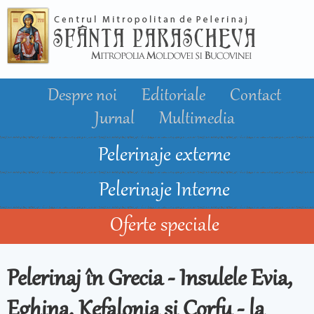
Mergi la
conţinutul
principal
Despre noi
Editoriale
Contact
Jurnal
Multimedia
Pelerinaje externe
Pelerinaje Interne
Oferte speciale
Pelerinaj în Grecia - Insulele Evia,
Eghina, Kefalonia si Corfu - la