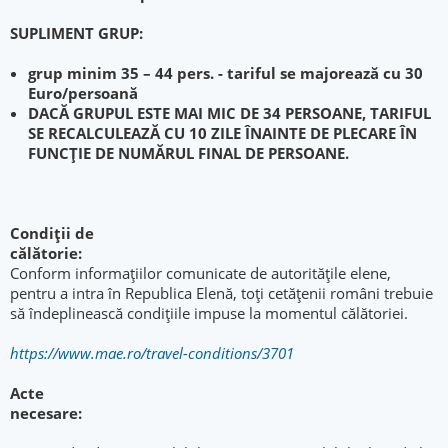
SUPLIMENT GRUP:
grup minim 35 – 44 pers. - tariful se majorează cu 30
Euro/persoană
DACĂ GRUPUL ESTE MAI MIC DE 34 PERSOANE, TARIFUL
SE RECALCULEAZĂ CU 10 ZILE ÎNAINTE DE PLECARE ÎN
FUNCȚIE DE NUMĂRUL FINAL DE PERSOANE.
Condiții de
călător
Conform informațiilor comunicate de autoritățile elene,
pentru a intra în Republica Elenă, toți cetățenii români trebuie
să îndeplinească condițiile impuse la momentul călătoriei.
https://www.mae.ro/travel-conditions/3701
Acte
neces