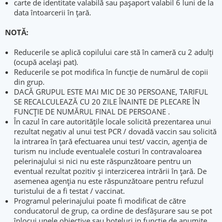
carte de identitate valabilă sau paşaport valabil 6 luni de la
data întoarcerii în ţară.
NOT
Reducerile se aplică copilului care stă în cameră cu 2 adulți
(ocupă același pat).
Reducerile se pot modifica în funcție de numărul de copii
din grup.
DACĂ GRUPUL ESTE MAI MIC DE 30 PERSOANE, TARIFUL
SE RECALCULEAZĂ CU 20 ZILE ÎNAINTE DE PLECARE ÎN
FUNCȚIE DE NUMĂRUL FINAL DE PERSOANE .
În cazul în care autoritățile locale solicită prezentarea unui
rezultat negativ al unui test PCR / dovadă vaccin sau solicită
la intrarea în țară efectuarea unui test/ vaccin, agenția de
turism nu include eventualele costuri în contravaloarea
pelerinajului si nici nu este răspunzătoare pentru un
eventual rezultat pozitiv și interzicerea intrării în țară. De
asemenea agenția nu este răspunzătoare pentru refuzul
turistului de a fi testat / vaccinat.
Programul pelerinajului poate fi modificat de către
conducatorul de grup, ca ordine de desfăşurare sau se pot
înlocui unele obiective sau hoteluri in functie de anumite