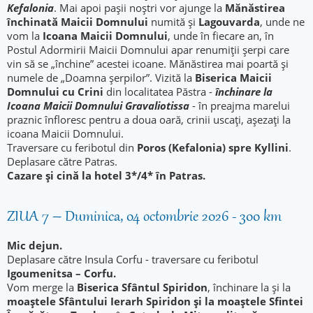
Kefalonia
. Mai apoi pașii noștri vor ajunge la
Mănăstirea
închinată Maicii Domnului
numită și
Lagouvarda
, unde ne
vom la
Icoana Maicii Domnului
, unde în fiecare an, în
Postul Adormirii Maicii Domnului apar renumiții șerpi care
vin să se „închine” acestei icoane. Mănăstirea mai poartă și
numele de „Doamna șerpilor”. Vizită la
Biserica Maicii
Domnului cu Crini
din localitatea Păstra -
închinare la
Icoana Maicii Domnului
Gravaliotissa
- în preajma marelui
praznic înfloresc pentru a doua oară, crinii uscați, așezați la
icoana Maicii Domnului.
Traversare cu feribotul din
Poros (Kefalonia) spre Kyllini
.
Deplasare către Patras.
Cazare și cină la hotel 3*/4* în Patras.
ZIUA 7 – Duminica, 04 octombrie 2026 - 300 km
Mic dejun.
Deplasare către Insula Corfu - traversare cu feribotul
Igoumenitsa – Corfu.
Vom merge la
Biserica Sfântul Spiridon
, închinare la și la
moaștele Sfântului Ierarh Spiridon și la moaștele Sfintei