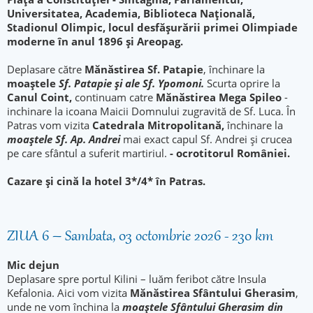
Universitatea, Academia, Biblioteca Națională,
Stadionul Olimpic, locul desfășurării primei Olimpiade
moderne în anul 1896 și Areopag.
Deplasare către
Mănăstirea Sf. Patapie
, închinare la
moaștele
Sf. Patapie şi ale Sf. Ypomoni.
Scurta oprire la
Canul Coint,
continuam catre
Mănăstirea Mega Spileo
-
inchinare la icoana Maicii Domnului zugravită de Sf. Luca. În
Patras vom vizita
Catedrala Mitropolitană,
închinare la
moaştele Sf. Ap. Andrei
mai exact capul Sf. Andrei şi crucea
pe care sfântul a suferit martiriul.
- ocrotitorul României.
Cazare și cină la hotel 3*/4* în Patras.
ZIUA 6 – Sambata, 03 octombrie 2026 - 230 km
Mic dejun
Deplasare spre portul Kilini – luăm feribot către Insula
Kefalonia. Aici vom vizita
Mănăstirea Sfântului Gherasim
,
unde ne vom închina la
moaștele Sfântului Gherasim din