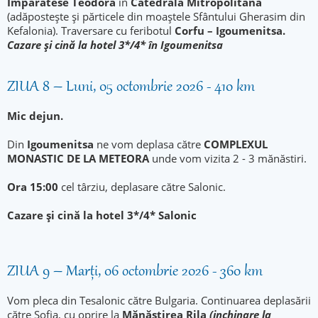
Împărătese Teodora
în
Catedrala Mitropolitană
(adăpostește și părticele din moaștele Sfântului Gherasim din
Kefalonia). Traversare cu feribotul
Corfu – Igoumenitsa.
Cazare și cină la hotel 3*/4* în Igoumenitsa
ZIUA 8 – Luni, 05 octombrie 2026 - 410 km
Mic dejun.
Din
Igoumenitsa
ne vom deplasa către
COMPLEXUL
MONASTIC DE LA METEORA
unde vom vizita 2 - 3 mănăstiri.
Ora 15:00
cel târziu, deplasare către Salonic.
Cazare și cină la hotel 3*/4* Salonic
ZIUA 9 – Marți, 06 octombrie 2026 - 360 km
Vom pleca din Tesalonic către Bulgaria. Continuarea deplasării
către Sofia, cu oprire la
Mănăstirea Rila
(inchinare la