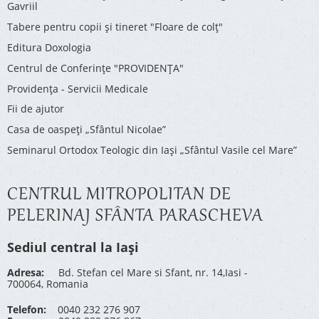
Gavriil
Tabere pentru copii şi tineret "Floare de colţ"
Editura Doxologia
Centrul de Conferinţe "PROVIDENŢA"
Providenţa - Servicii Medicale
Fii de ajutor
Casa de oaspeți „Sfântul Nicolae”
Seminarul Ortodox Teologic din Iași „Sfântul Vasile cel Mare”
CENTRUL MITROPOLITAN DE
PELERINAJ SFÂNTA PARASCHEVA
Sediul central la Iași
Adresa:
Bd. Stefan cel Mare si Sfant, nr. 14,Iasi -
700064, Romania
Telefon:
0040 232 276 907