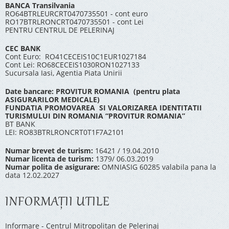
BANCA Transilvania
RO64BTRLEURCRT0470735501 - cont euro
RO17BTRLRONCRT0470735501 - cont Lei
PENTRU CENTRUL DE PELERINAJ
CEC BANK
Cont Euro: RO41CECEIS10C1EUR1027184
Cont Lei: RO68CECEIS1030RON1027133
Sucursala Iasi, Agentia Piata Unirii
Date bancare: PROVITUR ROMANIA (pentru plata
ASIGURARILOR MEDICALE)
FUNDATIA PROMOVAREA SI VALORIZAREA IDENTITATII
TURISMULUI DIN ROMANIA “PROVITUR ROMANIA”
BT BANK
LEI: RO83BTRLRONCRT0T1F7A2101
Numar brevet de turism:
16421 / 19.04.2010
Numar licenta de turism:
1379/ 06.03.2019
Numar polita de asigurare:
OMNIASIG 60285 valabila pana la
data 12.02.2027
INFORMAŢII UTILE
Informare - Centrul Mitropolitan de Pelerinaj