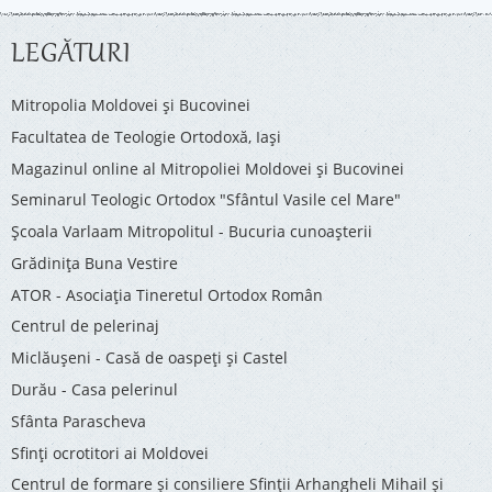
LEGĂTURI
Mitropolia Moldovei și Bucovinei
Facultatea de Teologie Ortodoxă, Iaşi
Magazinul online al Mitropoliei Moldovei și Bucovinei
Seminarul Teologic Ortodox "Sfântul Vasile cel Mare"
Şcoala Varlaam Mitropolitul - Bucuria cunoaşterii
Grădinița Buna Vestire
ATOR - Asociaţia Tineretul Ortodox Român
Centrul de pelerinaj
Miclăușeni - Casă de oaspeţi şi Castel
Durău - Casa pelerinul
Sfânta Parascheva
Sfinți ocrotitori ai Moldovei
Centrul de formare și consiliere Sfinții Arhangheli Mihail și