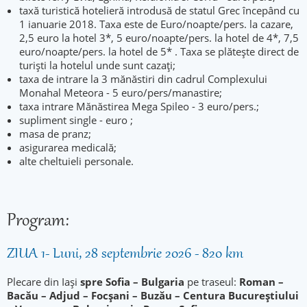
taxă turistică hotelieră introdusă de statul Grec începând cu
1 ianuarie 2018. Taxa este de Euro/noapte/pers. la cazare,
2,5 euro la hotel 3*, 5 euro/noapte/pers. la hotel de 4*, 7,5
euro/noapte/pers. la hotel de 5* . Taxa se plătește direct de
turiști la hotelul unde sunt cazați;
taxa de intrare la 3 mănăstiri din cadrul Complexului
Monahal Meteora - 5 euro/pers/manastire;
taxa intrare Mănăstirea Mega Spileo - 3 euro/pers.;
supliment single - euro ;
masa de pranz;
asigurarea medicală;
alte cheltuieli personale.
Program:
ZIUA 1- Luni, 28 septembrie 2026 - 820 km
Plecare din Iași
spre Sofia – Bulgaria
pe traseul:
Roman –
Bacău – Adjud – Focșani – Buzău – Centura Bucureștiului