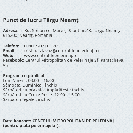
Punct de lucru Târgu Neamț
Adresa:
Bd. Stefan cel Mare și Sfânt nr.48, Târgu Neamț,
615200, Neamț, Romania
Telefon:
0040 720 500 543
Email:
cristina.zlavog@centruldepelerinaj.ro
Web:
www.centruldepelerinaj.ro
Facebook:
Centrul Mitropolitan de Pelerinaje Sf. Parascheva,
Iași
Program cu publicul:
Luni-Vineri : 08:00 – 16:00
Sâmbăta, Duminica: închis
Sărbători cu praznice împărătești: închis
Sărbători cu Cruce Rosie: 12:00 - 16:00
Sărbători legale : închis
Date bancare: CENTRUL MITROPOLITAN DE PELERINAJ
(pentru plata pelerinajelor):