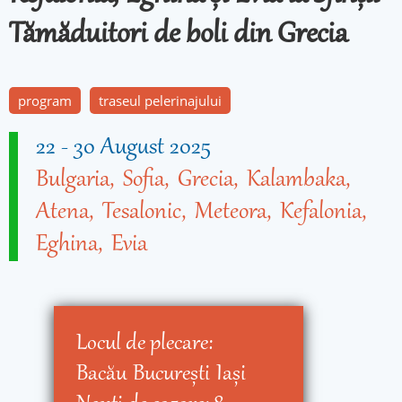
Tămăduitori de boli din Grecia
program
traseul pelerinajului
22
-
30 August 2025
Bulgaria
Sofia
Grecia
Kalambaka
Atena
Tesalonic
Meteora
Kefalonia
Eghina
Evia
Locul de plecare:
Bacău
Bucureşti
Iaşi