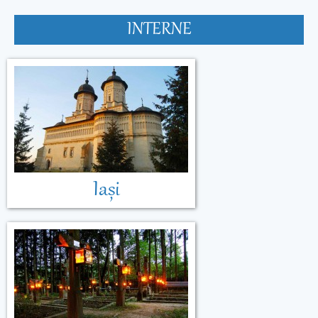
INTERNE
Malta
Muntenegru
Iași