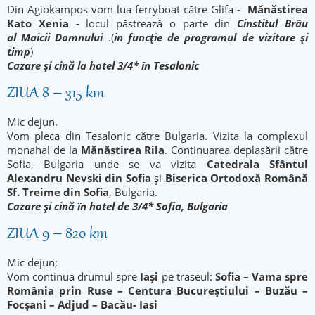
Din Agiokampos vom lua ferryboat către Glifa -
Mănăstirea
Kato Xenia
- locul păstrează o parte din
Cinstitul Brâu
al Maicii Domnului
.(
in funcție de programul de vizitare și
timp
)
Cazare și cină la hotel 3/4* în Tesalonic
ZIUA 8 – 315 km
Mic dejun.
Vom pleca din Tesalonic către Bulgaria. Vizita la complexul
monahal de la
Mănăstirea Rila
. Continuarea deplasării către
Sofia, Bulgaria unde se va vizita
Catedrala Sfântul
Alexandru Nevski din Sofia
și
Biserica Ortodoxă Română
Sf. Treime din Sofia
, Bulgaria.
Cazare și cină în hotel de 3/4* Sofia, Bulgaria
ZIUA 9 – 820 km
Mic dejun;
Vom continua drumul spre
Iași
pe traseul:
Sofia – Vama spre
România prin Ruse – Centura Bucureștiului – Buzău –
Focșani – Adjud – Bacău- Iasi