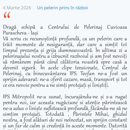
4 Martie 2026
Un pelerin prins în război
Dragă echipă a Centrului de Pelerinaj Cuvioasa
Parascheva - Iași
Vă scriu cu recunoștință profundă, ca un pelerin care a
trăit momente de nesiguranță, dar care a simțit tot
timpul prezența și grija dumneavoastră. În ultima zi a
pelerinajului nostru a izbucnit razboiul și am fost nevoiți
să rămânem până când călătoria noastră spre casă a
devenit sigură. În acele clipe tensionate, Centrul de
Pelerinaj, cu binecuvântarea IPS. Teofan ne-a fost un
sprijin adevarat: ne-a oferit cazare, masă, transport și tot
ce era nevoie pentru a ne simți protejați și liniștiți.
IPS Mitropolit ne-a sunat, încurajându-ne și s-a rugat
pentru noi, iar aceasta rugăciune si atenție părintească
ne-a adus o liniște sufletească profundă, făcându-ne să ne
simțim protejați. Totodată , Părintele Mihai, ghidul
nostru, a fost alături de noi neîncetat, un sprijin constant
și un far de calm și credință în aceste momente. Datorită