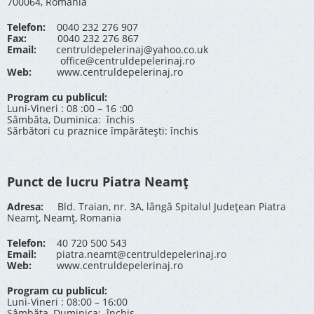
700064, Romania
Telefon:
0040 232 276 907
Fax:
0040 232 276 867
Email:
centruldepelerinaj@yahoo.co.uk
office@centruldepelerinaj.ro
Web:
www.centruldepelerinaj.ro
Program cu publicul:
Luni-Vineri : 08 :00 – 16 :00
Sâmbăta, Duminica: închis
Sărbători cu praznice împărătești: închis
Punct de lucru Piatra Neamț
Adresa:
Bld. Traian, nr. 3A, lângă Spitalul Județean Piatra
Neamț, Neamț, Romania
Telefon:
40 720 500 543
Email:
piatra.neamt@centruldepelerinaj.ro
Web:
www.centruldepelerinaj.ro
Program cu publicul:
Luni-Vineri : 08:00 – 16:00
Sâmbăta, Duminica: închis