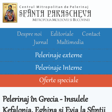
Mergi la
conţinutul
principal
Despre noi
Editoriale
Contact
Jurnal
Multimedia
Pelerinaje externe
Pelerinaje Interne
Oferte speciale
Pelerinaj în Grecia - Insulele
Kefalonia, Eghina și Evia la Sfinţii