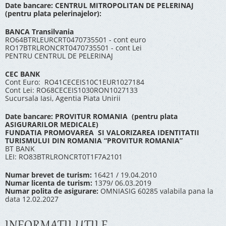
Date bancare: CENTRUL MITROPOLITAN DE PELERINAJ
(pentru plata pelerinajelor):
BANCA Transilvania
RO64BTRLEURCRT0470735501 - cont euro
RO17BTRLRONCRT0470735501 - cont Lei
PENTRU CENTRUL DE PELERINAJ
CEC BANK
Cont Euro: RO41CECEIS10C1EUR1027184
Cont Lei: RO68CECEIS1030RON1027133
Sucursala Iasi, Agentia Piata Unirii
Date bancare: PROVITUR ROMANIA (pentru plata
ASIGURARILOR MEDICALE)
FUNDATIA PROMOVAREA SI VALORIZAREA IDENTITATII
TURISMULUI DIN ROMANIA “PROVITUR ROMANIA”
BT BANK
LEI: RO83BTRLRONCRT0T1F7A2101
Numar brevet de turism:
16421 / 19.04.2010
Numar licenta de turism:
1379/ 06.03.2019
Numar polita de asigurare:
OMNIASIG 60285 valabila pana la
data 12.02.2027