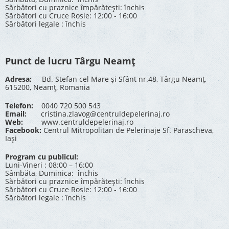
Sărbători cu praznice împărătești: închis
Sărbători cu Cruce Rosie: 12:00 - 16:00
Sărbători legale : închis
Punct de lucru Târgu Neamț
Adresa:
Bd. Stefan cel Mare și Sfânt nr.48, Târgu Neamț,
615200, Neamț, Romania
Telefon:
0040 720 500 543
Email:
cristina.zlavog@centruldepelerinaj.ro
Web:
www.centruldepelerinaj.ro
Facebook:
Centrul Mitropolitan de Pelerinaje Sf. Parascheva,
Iași
Program cu publicul:
Luni-Vineri : 08:00 – 16:00
Sâmbăta, Duminica: închis
Sărbători cu praznice împărătești: închis
Sărbători cu Cruce Rosie: 12:00 - 16:00
Sărbători legale : închis