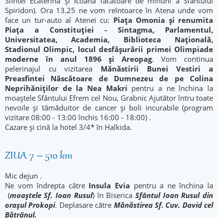
Sfintei Ecaterina și Icoana făcătoare de minuni a Sfântului
Spiridon). Ora 13.25 ne vom reîntoarce în Atena unde vom
face un tur-auto al Atenei cu:
Piața Omonia și renumit
a
Piața a Constituției - Sintagma, Parlamentul,
Universitatea, Academia, Biblioteca Națională,
Stadionul Olimpic, locul desfășurării primei Olimpiade
moderne în anul 1896 și Areopag
. Vom continua
pelerinajul cu vizitarea
Mănăstirii Bunei Vestiri a
Preasfintei Născătoare de Dumnezeu d
e pe Colina
Neprihăniților de la Nea Makri
pentru a ne închina la
moaștele Sfântului Efrem cel Nou, Grabnic Ajutător întru toate
nevoile şi tămăduitor de cancer şi boli incurabile (program
vizitare 08:00 - 13:00 închis 16:00 - 18:00) .
Cazare și cină la hotel 3/4* în Halkida.
ZIUA 7 – 510 km
Mic dejun .
Ne vom îndrepta către
Insula Evia
pentru a ne închina la
(
moaştele Sf. Ioan Rusul
) în Biserica
Sfântul Ioan Rusul din
orașul Prokopi
. Deplasare către
Mănăstirea
Sf. Cuv. David cel
Bătrânul.