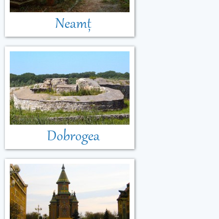
Neamț
Dobrogea