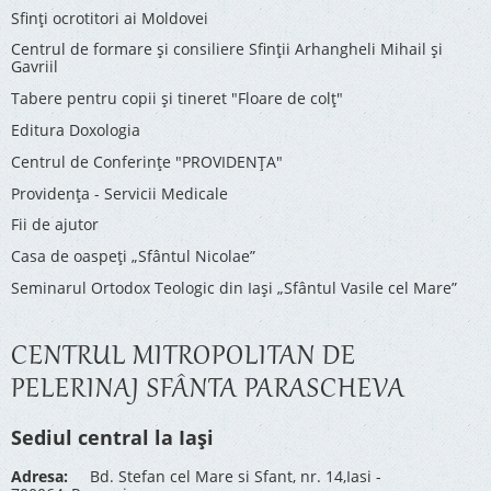
Sfinți ocrotitori ai Moldovei
Centrul de formare și consiliere Sfinții Arhangheli Mihail și
Gavriil
Tabere pentru copii şi tineret "Floare de colţ"
Editura Doxologia
Centrul de Conferinţe "PROVIDENŢA"
Providenţa - Servicii Medicale
Fii de ajutor
Casa de oaspeți „Sfântul Nicolae”
Seminarul Ortodox Teologic din Iași „Sfântul Vasile cel Mare”
CENTRUL MITROPOLITAN DE
PELERINAJ SFÂNTA PARASCHEVA
Sediul central la Iași
Adresa:
Bd. Stefan cel Mare si Sfant, nr. 14,Iasi -