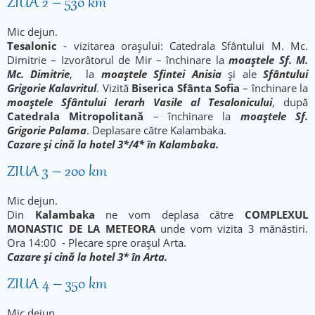
ZIUA 2 – 530 km
Mic dejun.
Tesalonic
- vizitarea orașului: Catedrala Sfântului M. Mc.
Dimitrie – Izvorâtorul de Mir – închinare la
moaștele Sf. M.
Mc. Dimitrie
, la
moaștele Sfintei Anisia
și ale
Sfântului
Grigorie Kalavritul
. Vizită
Biserica Sfânta Sofia
– închinare la
moaștele Sfântului Ierarh Vasile al Tesalonicului
, după
Catedrala Mitropolitană
– închinare la
moaștele Sf.
Grigorie Palama
. Deplasare către Kalambaka.
Cazare și cină la hotel 3*/4* în Kalambaka.
ZIUA 3 – 200 km
Mic dejun.
Din
Kalambaka
ne vom deplasa către
COMPLEXUL
MONASTIC DE LA METEORA
unde vom vizita 3 mănăstiri.
Ora 14:00 - Plecare spre orașul Arta.
Cazare și cină la hotel 3* în Arta.
ZIUA 4 – 350 km
Mic dejun .