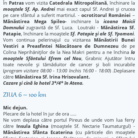
În
Patras
vom vizita
Catedrala Mitropolitană
, închinare la
moaştele Sf. Ap. Andrei
mai exact capul Sf. Andrei şi crucea
pe care sfântul a suferit martiriul. -
ocrotitorul României
–
Mănăstirea Mega Spileo
-
inchinare la
icoana Maicii
Domnului
zugravită de Sf. Luca. Loutraki -
Mănăstirea Sf.
Patapie
, închinare la moaștele
Sf. Patapie şi ale Sf. Ypomoni
.
Vom continua pelerinajul cu vizitarea
Mănăstirii Bunei
Vestiri a Preasfintei Născătoare de Dumnezeu
de pe
Colina Neprihăniților de la Nea Makri pentru a ne închina
la
moaștele Sfântului Efrem cel Nou
, Grabnic Ajutător întru
toate nevoile şi tămăduitor de cancer şi boli incurabile
(
program vizitare 08:00 - 13:00 închis 16:00 - 18:00
) .Deplasare
către
Mănăstirea Sf. Irina Hrisovalant.
Cazare și cină la hotel 3*/4* în Atena.
ZIUA 6 – 100 km
Mic dejun.
Plecare de la hotel în jur de ora …..
Ne vom deplasa către portul Pireus de unde vom lua ferry
către
Insula Eghina
(moaştele Sf. Nectarie Taumaturgul) -
Mănăstirea Sfânta Ecaterina
(cu părticele din moaștele