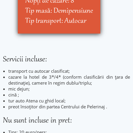
Nopţi de cazare:
8
Tip masă:
Demipensiune
Tip transport:
Autocar
Servicii incluse:
transport cu autocar clasificat;
cazare la hotel de 3*/4* (conform clasificării din țara de
destinație), camere în regim dublu/triplu;
mic dejun;
cină ;
tur auto Atena cu ghid local;
preot însoțitor din partea Centrului de Pelerinaj .
Nu sunt incluse in pret:
Tips: 20 euro/pers;