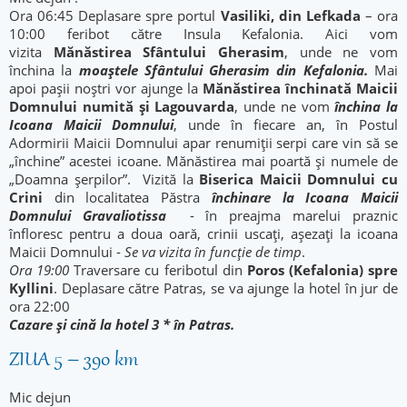
Ora 06:45 Deplasare spre portul
Vasiliki, din Lefkada
– ora
10:00 feribot către Insula Kefalonia. Aici vom
vizita
Mănăstirea Sfântului Gherasim
, unde ne vom
închina la
moaștele Sfântului Gherasim din Kefalonia.
Mai
apoi pașii noștri vor ajunge la
Mănăstirea închinată Maicii
Domnului numită și Lagouvarda
, unde ne vom
închina la
Icoana Maicii Domnului
, unde în fiecare an, în Postul
Adormirii Maicii Domnului apar renumiții serpi care vin să se
„închine” acestei icoane. Mănăstirea mai poartă și numele de
„Doamna șerpilor”. Vizită la
Biserica Maicii Domnului cu
Crini
din localitatea Păstra
închinare la Icoana Maicii
Domnului Gravaliotissa
- în preajma marelui praznic
înfloresc pentru a doua oară, crinii uscați, așezați la icoana
Maicii Domnului -
Se va vizita în funcție de timp
.
Ora 19:00
Traversare cu feribotul din
Poros (Kefalonia) spre
Kyllini
. Deplasare către Patras, se va ajunge la hotel în jur de
ora 22:00
Cazare și cină la hotel 3 * în Patras.
ZIUA 5 – 390 km
Mic dejun