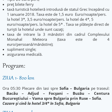
preț bilete ferry
taxă turistică hotelieră introdusă de statul Grec începând cu
1 ianuarie 2018. Taxa este de 1,5 euro Euro/noapte/pers.
la hotel 3*, 3,5 euro/noapte/pers. la hotel de 4*, 5
euro/noapte/pers. la hotel de 5* . Taxa se plătește direct de
turiști la hotelul unde sunt cazați;
taxa de intrare la 3 mănăstiri din cadrul Complexului
Monahal Meteora (taxa este de 4
euro/persoană/mănăstire);
supliment single;
asigurarea medicală.
Program:
ZIUA 1- 820 km
Ora 05:30 Plecare din Iasi spre
Sofia – Bulgaria
pe traseul:
Bacău – Adjud – Focșani – Buzău – Centura
Bucureștiului – Vama spre Bulgaria prin Ruse – Sofia
.
Cazare și cină la hotel 3/4* în Sofia, Bulgaria