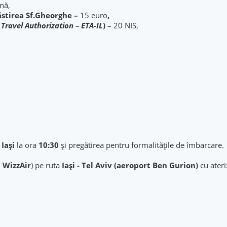
nă,
stirea Sf.Gheorghe –
15 euro
,
 Travel Authorization – ETA-IL
) –
20 NIS,
Iași
la ora
10:30
și pregătirea pentru formalitățile de îmbarcare.
 WizzAir
) pe ruta
Iași - Tel Aviv (aeroport Ben Gurion)
cu ateri