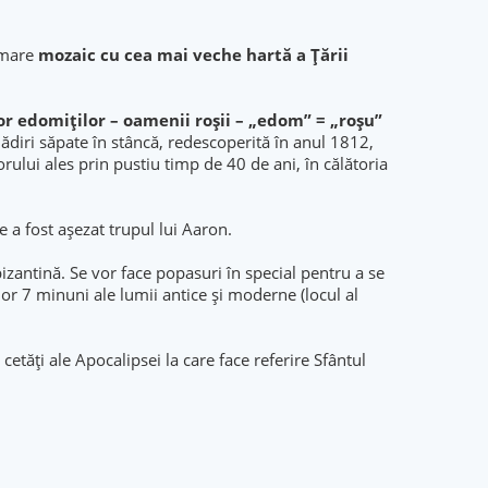
 mare
mozaic cu cea mai veche hartă a Ţării
or edomiților – oamenii roșii – „edom” = „roșu”
lădiri săpate în stâncă, redescoperită în anul 1812,
rului ales prin pustiu timp de 40 de ani, în călătoria
e a fost așezat trupul lui Aaron.
zantină. Se vor face popasuri în special pentru a se
lor 7 minuni ale lumii antice şi moderne (locul al
 cetăți ale Apocalipsei la care face referire Sfântul