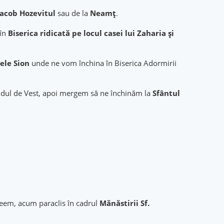
 Iacob Hozevitul
sau de la
Neamţ
.
 în
Biserica ridicată pe locul casei lui Zaharia și
ele Sion
unde ne vom închina în Biserica Adormirii
dul de Vest, apoi mergem să ne închinăm la
Sfântul
leem, acum paraclis în cadrul
Mănăstirii Sf.