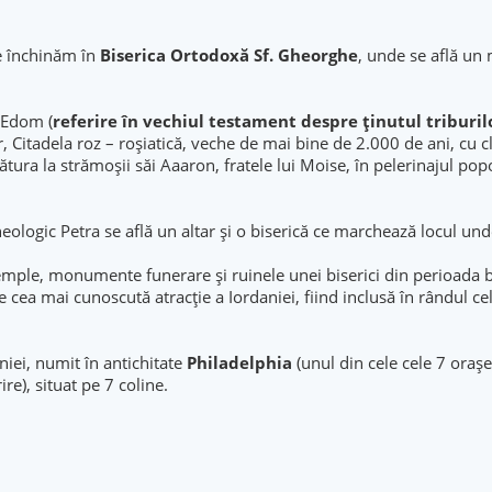
e închinăm în
Biserica Ortodoxă Sf. Gheorghe
, unde se află un
 Edom (
referire în vechiul testament despre ținutul triburil
, Citadela roz – roşiatică, veche de mai bine de 2.000 de ani, cu c
tura la strămoșii săi Aaaron, fratele lui Moise, în pelerinajul popo
eologic Petra se află un altar și o biserică ce marchează locul und
emple, monumente funerare și ruinele unei biserici din perioada bi
e cea mai cunoscută atracţie a Iordaniei, fiind inclusă în rândul ce
aniei, numit în antichitate
Philadelphia
(unul din cele cele 7 orașe
e), situat pe 7 coline.