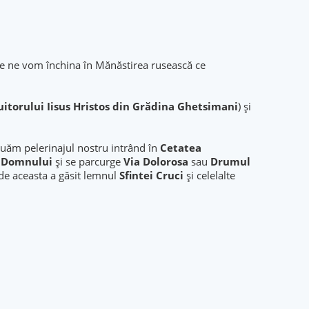
e ne vom închina în Mănăstirea rusească ce
uitorului Iisus Hristos din Grădina Ghetsimani
) şi
uăm pelerinajul nostru intrând în
Cetatea
ii Domnului
și se parcurge
Via Dolorosa
sau
Drumul
de aceasta a găsit lemnul
Sfintei Cruci
şi celelalte