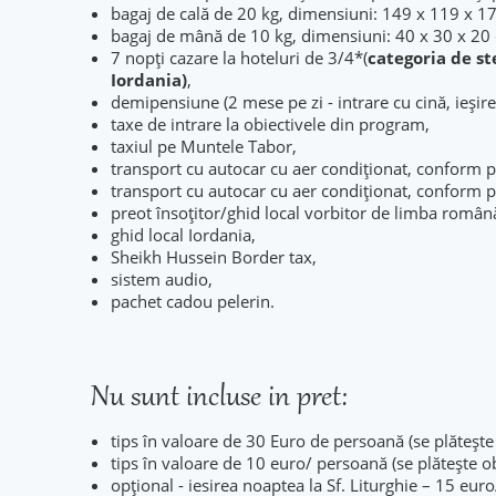
bagaj de cală de 20 kg, dimensiuni: 149 x 119 x 17
bagaj de mână de 10 kg, dimensiuni: 40 x 30 x 20
7 nopţi cazare la hoteluri de 3/4*(
categoria de st
Iordania)
,
demipensiune (2 mese pe zi - intrare cu cină, ieși
taxe de intrare la obiectivele din program,
taxiul pe Muntele Tabor,
transport cu autocar cu aer condiţionat, conform p
transport cu autocar cu aer condiţionat, conform 
preot însoţitor/ghid local vorbitor de limba română
ghid local Iordania,
Sheikh Hussein Border tax,
sistem audio,
pachet cadou pelerin.
Nu sunt incluse in pret:
tips în valoare de 30 Euro de persoană (se plătește o
tips în valoare de 10 euro/ persoană (se plătește ob
opțional - iesirea noaptea la Sf. Liturghie – 15 eur