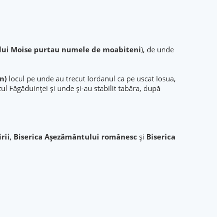
ului Moise purtau numele de moabiteni
), de unde
in)
locul pe unde au trecut Iordanul ca pe uscat Iosua,
tul Făgăduinței și unde și-au stabilit tabăra, după
rii
,
Biserica
Aşezământului românesc
și
Biserica