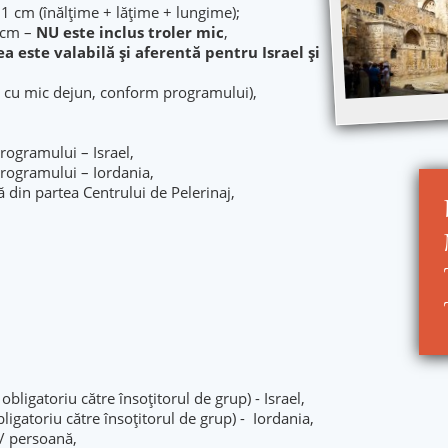
1 cm (înălţime + lăţime + lungime);
 cm –
NU este inclus troler mic
,
ea este valabilă şi aferentă pentru Israel și
re cu mic dejun, conform programului),
rogramului – Israel,
programului – Iordania,
 din partea Centrului de Pelerinaj,
bligatoriu către însoțitorul de grup) - Israel,
ligatoriu către însoțitorul de grup) - Iordania,
o/ persoană,