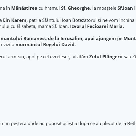
ina în
Mănăstirea
cu hramul
Sf. Gheorghe
, la moaştele
Sf.Ioan
a
Ein Karem,
patria Sfântului Ioan Botezătorul și ne vom închina
mnului cu Elisabeta, mama Sf. Ioan,
Izvorul Fecioarei Maria.
mântului Românesc de la Ierusalim, apoi ajungem
pe
Munt
m vizita
mormântul Regelui David
.
erul armean, apoi pe cel evreiesc și vizităm
Zidul Plângerii
sau Zi
m în peștera unde au poposit aceștia după ce au plecat de la Bet