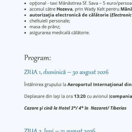
opțional - taxi Mănăstirea Sf. Sava – 5 euro/persoa
accesul către
Hozeva
, prin Wady Kelt pentru
Mănă
autorizația electronică de călătorie (
Electronic
cheltuieli personale;
masa de prânz;
asigurarea medicală călătorie.
Program:
ZIUA 1, duminică – 30 august 2026
Întâlnirea grupului la
Aeroportul Internațional din 
Deplasare din Iași la ora
13:20
cu avionul (
compania
Cazare şi cină la Hotel 3*/ 4* în Nazaret/ Tiberias
ZIUA 2, luni – 31 august 2026