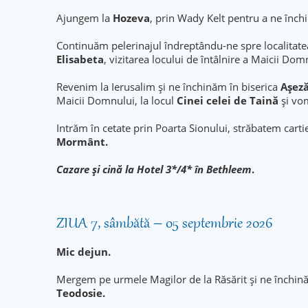
Ajungem la
Hozeva
, prin Wady Kelt pentru a ne înch
Continuăm pelerinajul îndreptându-ne spre localitate
Elisabeta
, vizitarea locului de întâlnire a Maicii Do
Revenim la Ierusalim și ne închinăm în biserica
Așeză
Maicii Domnului, la locul
Cinei celei de Taină
şi vo
Intrăm în cetate prin Poarta Sionului, străbatem carti
Mormânt.
Cazare şi cină la Hotel 3*/4* în Bethleem
.
ZIUA 7, sâmbătă – 05 septembrie 2026
Mic dejun.
Mergem pe urmele Magilor de la Răsărit și ne închină
Teodosie.