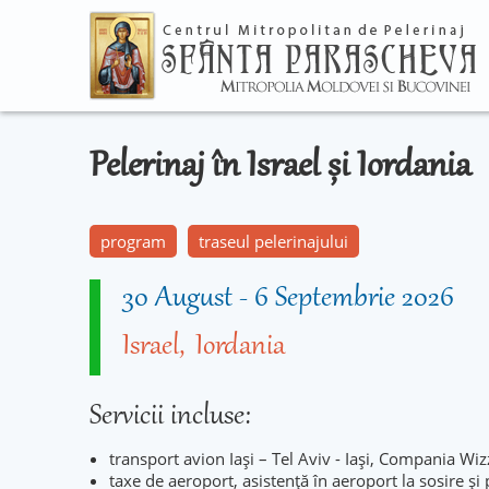
Pelerinaj în Israel și Iordania
program
traseul pelerinajului
30 August
-
6 Septembrie 2026
Israel
Iordania
Servicii incluse:
transport avion Iași – Tel Aviv - Iași, Compania Wiz
taxe de aeroport, asistență în aeroport la sosire şi 