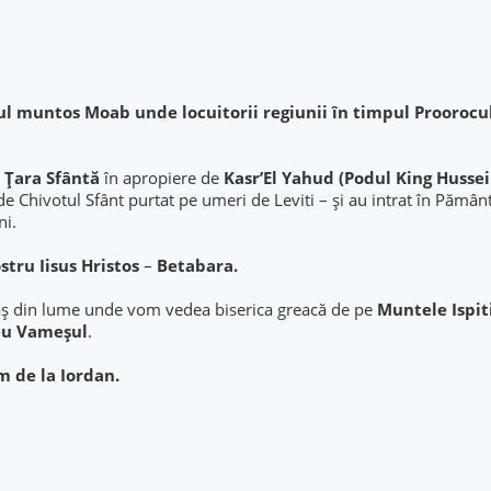
ul muntos Moab unde locuitorii regiunii în timpul Prooroc
 Țara Sfântă
în apropiere de
Kasr’El Yahud (Podul King Husse
 de Chivotul Sfânt purtat pe umeri de Leviti – și au intrat în Pămân
ni.
tru Iisus Hristos
–
Betabara.
aş din lume unde vom vedea biserica greacă de pe
Muntele Ispiti
eu Vameșul
.
im
de la Iordan.