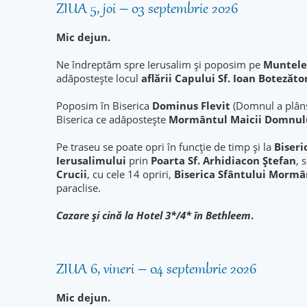
ZIUA 5, joi – 03 septembrie 2026
Mic dejun.
Ne îndreptăm spre Ierusalim și poposim pe
Muntele 
adăpostește locul
aflării Capului Sf. Ioan Botezăto
Poposim în Biserica
Dominus Flevit
(Domnul a plân
Biserica ce adăpostește
Mormântul Maicii Domnul
Pe traseu se poate opri în funcție de timp și la
Biseri
Ierusalimului
prin
Poarta Sf. Arhidiacon Ştefan
, 
Crucii
, cu cele 14 opriri,
Biserica Sfântului Mormâ
paraclise.
Cazare şi cină la Hotel 3*/4* în Bethleem
.
ZIUA 6, vineri – 04 septembrie 2026
Mic dejun.