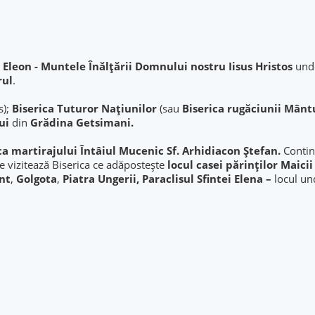
Eleon - Muntele Înălţării Domnului nostru Iisus Hristos
und
rul
.
s);
Biserica Tuturor Naţiunilor
(sau
Biserica rugăciunii Mânt
ui
din
Grădina Getsimani.
ca martirajului Întâiul Mucenic Sf. Arhidiacon Ștefan.
Contin
se vizitează Biserica ce adăpostește
locul casei părinților Maic
nt
,
Golgota
,
Piatra Ungerii, Paraclisul Sfintei Elena –
locul un