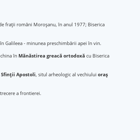
ă de fraţii români Moroşanu, în anul 1977; Biserica
 în Galileea - minunea preschimbării apei în vin.
china în
Mănăstirea greacă ortodoxă
cu Biserica
l
Sfinţii Apostoli
, situl arheologic al vechiului
oraş
trecere a frontierei.