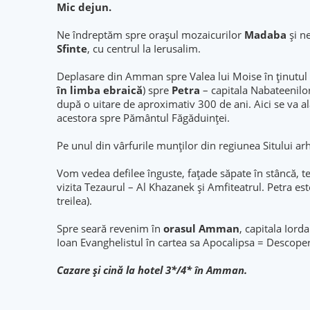
Mic dejun.
Ne îndreptăm spre oraşul mozaicurilor
Madaba
și n
Sfinte
, cu centrul la Ierusalim.
Deplasare din Amman spre Valea lui Moise în ținutul
în limba ebraică
) spre
Petra
– capitala Nabateenilor
după o uitare de aproximativ 300 de ani. Aici se va ală
acestora spre Pământul Făgăduinței.
Pe unul din vârfurile munților din regiunea Sitului arh
Vom vedea defilee înguste, faţade săpate în stâncă, t
vizita Tezaurul – Al Khazanek şi Amfiteatrul. Petra est
treilea).
Spre seară revenim în
orasul Amman
, capitala Iord
Ioan Evanghelistul în cartea sa Apocalipsa = Descoperir
Cazare şi cină la hotel 3*/4* în Amman.