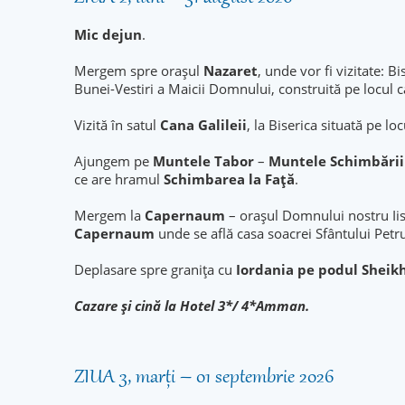
Mic dejun
.
Mergem spre oraşul
Nazaret
, unde vor fi vizitate: B
Bunei-Vestiri a Maicii Domnului, construită pe locul c
Vizită în satul
Cana Galileii
, la Biserica situată pe l
Ajungem pe
Muntele Tabor
–
Muntele Schimbării 
ce are hramul
Schimbarea la Faţă
.
Mergem la
Capernaum
– oraşul Domnului nostru Iis
Capernaum
unde se află casa soacrei Sfântului Petr
Deplasare spre granița cu
Iordania pe podul Sheikh
Cazare şi cină la Hotel 3*/ 4*Amman.
ZIUA 3, marți – 01 septembrie 2026