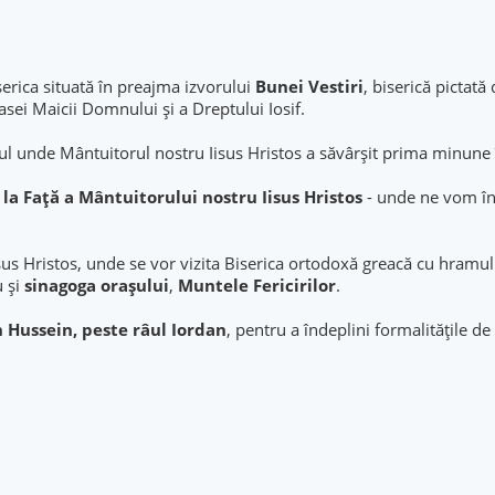
iserica situată în preajma izvorului
Bunei Vestiri
, biserică pictat
asei Maicii Domnului şi a Dreptului Iosif.
ocul unde Mântuitorul nostru Iisus Hristos a săvârșit prima minune
la Faţă a Mântuitorului nostru Iisus Hristos
- unde ne vom în
us Hristos, unde se vor vizita Biserica ortodoxă greacă cu hramu
u şi
sinagoga oraşului
,
Muntele Fericirilor
.
 Hussein, peste râul Iordan
, pentru a îndeplini formalitățile de 