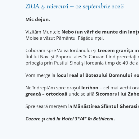
ZIUA 4, miercuri – 02 septembrie 2026
Mic dejun.
Vizităm Muntele
Nebo (un vârf de munte din lanț
Moise a văzut Pământul Făgăduinţei.
Coborâm spre Valea Iordanului și
trecem granița în
fiul lui Navi și Poporul ales în Canaan fiind precedați
pribegia prin Pustiul Sinai și Iordania timp de 40 de a
Vom merge la
locul real al Botezului Domnului nos
Ne îndreptăm spre oraşul
Ierihon
– cel mai vechi or
greacă – ortodoxă
unde se află
Sicomorul lui Zah
Spre seară mergem la
Mănăstirea Sfântul Gheras
Cazare şi cină la Hotel 3*/4* în Bethleem
.