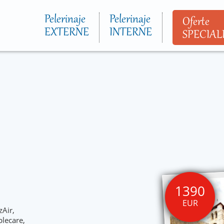
Mergi la
conţinutul
Pelerinaje
Pelerinaje
Oferte
principal
EXTERNE
INTERNE
SPECIAL
1390
EUR
zAir,
plecare,