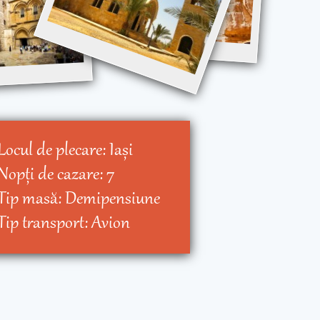
Locul de plecare:
Iaşi
Nopţi de cazare:
7
Tip masă:
Demipensiune
Tip transport:
Avion