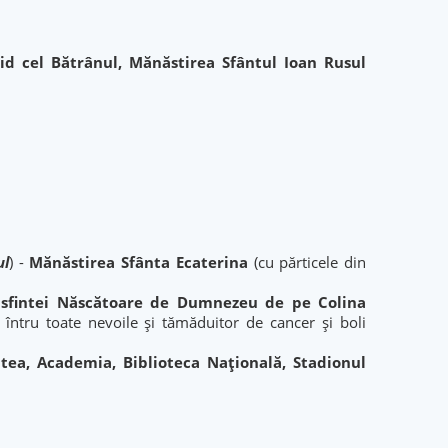
id cel Bătrânul, Mănăstirea Sfântul Ioan Rusul
ul
) -
Mănăstirea Sfânta Ecaterina
(cu părticele din
easfintei Născătoare de Dumnezeu
de pe Colina
 întru toate nevoile şi tămăduitor de cancer şi boli
tea, Academia, Biblioteca Națională, Stadionul