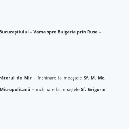
Bucureștiului – Vama spre Bulgaria prin Ruse –
râtorul de Mir
– închinare la moaștele
Sf. M. Mc.
Mitropolitană
– închinare la moaștele
Sf.
Grigorie