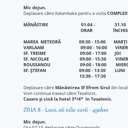
Mic dejun.
Deplasare către Kalambaka pentru a vizita
COMPLEXU
MĂNĂSTIRE 01.04 - 3
ORAR ÎNCHIS
MAREA METEORĂ 09:30 - 15:00 
VARLAAM 09:00 - 16:00 VI
SF. TREIME 09:00 - 17:00 J
SF. NICOLAE 09:00 - 15:30 VINER
ROUSSANOU 09:00 - 18:00 MIE
SF. ȘTEFAN 09:00 - 13:30 
15:30 - 17
Deplasare către
Mănăstirea Sf Efrem Sirul
din loca
Vom continua traseul către Tesalonic.
Cazare și cină la hotel 3*/4* în Tesalonic.
ZIUA 8 - Luni, 06 iulie 2026 - 490km
Mic dejun
.
Ora 07:15 deplasare către Ouranopolis.