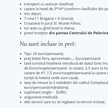
transport cu autocar clasificat;
cazare la hotel de 3*/4* (conform clasificării din ț
mic dejun;
7 cine ( 1 Bulgaria + 6 Grecia);
Croazieră în jurul Sf. Munte Athos;
tur auto cu ghid local in Atena;
preot însoțitor
din partea Centrului de Pelerina
Nu sunt incluse in pret:
Tips: 20 euro/persoană;
preț bilete ferry aproximativ.....Euro/persoană
taxă turistică hotelieră introdusă de statul Grec î
de Euro/noapte/persoană la cazare, 2,5 euro la ho
cazare de 4*, 7,5 euro/noapte/persoană la cazare d
turiști la hotelul unde sunt cazați.
taxa de intrare la 3 mănăstiri din cadrul Complex
euro/persoană/mănăstire);
supliment single – EURO;
asigurarea medicală.
alte servicii care nu se regăsesc la servicii incluse.