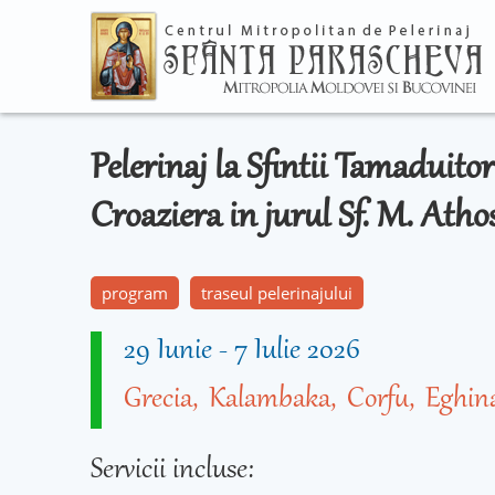
Pelerinaj la Sfintii Tamaduitor
Croaziera in jurul Sf. M. Ath
program
traseul pelerinajului
29 Iunie
-
7 Iulie 2026
Grecia
Kalambaka
Corfu
Eghin
Servicii incluse: