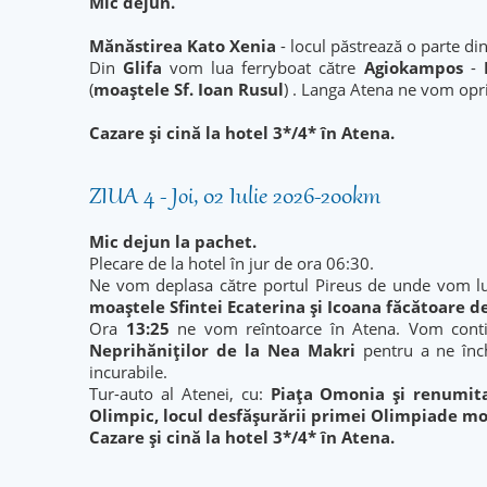
Mic dejun.
Mănăstirea Kato Xenia
- locul păstrează o parte di
Din
Glifa
vom lua ferryboat către
Agiokampos
-
(
moaştele Sf. Ioan Rusul
) . Langa Atena ne vom opr
Cazare și cină la hotel 3*/4* în Atena.
ZIUA 4 - Joi, 02 Iulie 2026-200km
Mic dejun la pachet.
Plecare de la hotel în jur de ora 06:30.
Ne vom deplasa către portul Pireus de unde vom lu
moaștele Sfintei Ecaterina
și Icoana făcătoare d
Ora
13:25
ne vom reîntoarce în Atena. Vom contin
Neprihăniților de la Nea Makri
pentru a ne înc
incurabile.
Tur-auto al Atenei, cu:
Piața Omonia și renumita
Olimpic, locul desfășurării primei Olimpiade mo
Cazare și cină la hotel 3*/4* în Atena.