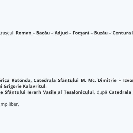
traseul:
Roman – Bacău – Adjud – Focșani – Buzău – Centura 
erica Rotonda, Catedrala Sfântului M. Mc. Dimitrie – Izvo
i Grigorie Kalavritul
.
e Sfântului Ierarh Vasile al Tesalonicului
, după
Catedrala 
imp liber.