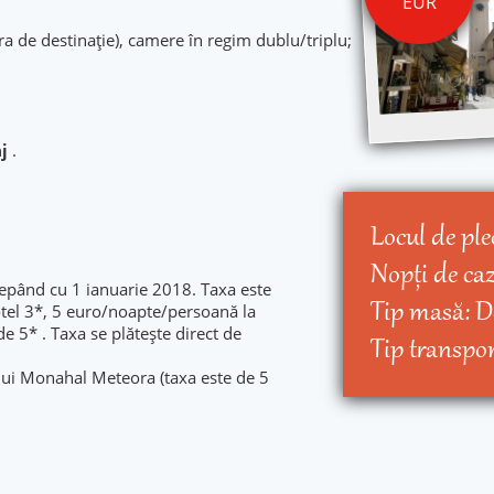
EUR
ara de destinație), camere în regim dublu/triplu;
j
.
Locul de ple
Nopţi de ca
ncepând cu 1 ianuarie 2018. Taxa este
Tip masă:
D
tel 3*, 5 euro/noapte/persoană la
e 5* . Taxa se plătește direct de
Tip transpo
ului Monahal Meteora (taxa este de 5