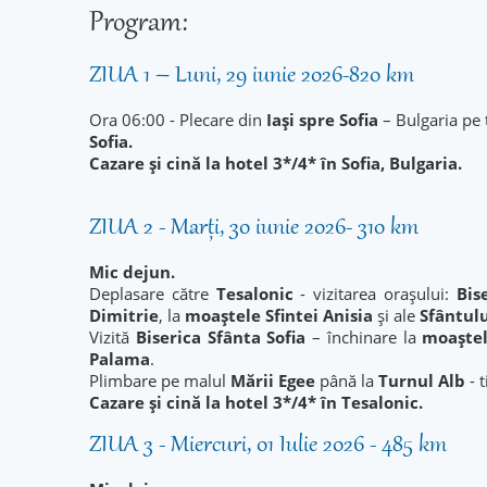
Program:
ZIUA 1 – Luni, 29 iunie 2026-820 km
Ora 06:00 - Plecare din
Iași spre Sofia
– Bulgaria pe 
Sofia.
Cazare și cină la hotel 3*/4* în Sofia, Bulgaria.
ZIUA 2 - Marți, 30 iunie 2026- 310 km
Mic dejun.
Deplasare către
Tesalonic
- vizitarea orașului:
Bis
Dimitrie
, la
moaștele Sfintei Anisia
și ale
Sfântulu
Vizită
Biserica Sfânta Sofia
– închinare la
moaștel
Palama
.
Plimbare pe malul
Mării Egee
până la
Turnul Alb
- t
Cazare și cină la hotel 3*/4* în Tesalonic.
ZIUA 3 - Miercuri, 01 Iulie 2026 - 485 km