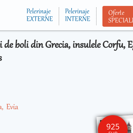
Mergi la
conţinutul
Pelerinaje
Pelerinaje
Oferte
principal
EXTERNE
INTERNE
SPECIAL
i de boli din Grecia, insulele Corfu, 
os
a
Evia
925