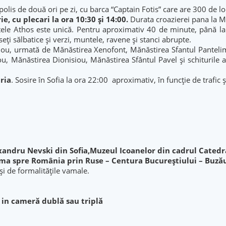
lis de două ori pe zi, cu barca “Captain Fotis” care are 300 de lo
e, cu plecari la ora 10:30 și 14:00
.
Durata croazierei pana la M
tele Athos este unică. Pentru aproximativ 40 de minute, până la 
eți sălbatice și verzi, muntele, ravene și stanci abrupte.
iou, urmată de Mănăstirea Xenofont, Mănăstirea Sfantul Pantelim
 Mănăstirea Dionisiou, Mănăstirea Sfântul Pavel și schiturile a
ria
. Sosire în Sofia la ora 22:00 aproximativ, în funcție de trafic 
xandru Nevski din Sofia,Muzeul Icoanelor din cadrul Catedr
ma spre România prin Ruse – Centura Bucureștiului – Buzău –
c și de formalitățile vamale.
c in cameră dublă sau triplă