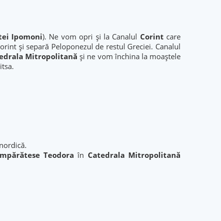
tei Ipomoni
). Ne vom opri și la Canalul
Corint
care
orint și separă Peloponezul de restul Greciei. Canalul
edrala Mitropolitană
și ne vom închina la moaştele
itsa.
 nordică.
 Împărătese Teodora
în
Catedrala Mitropolitană