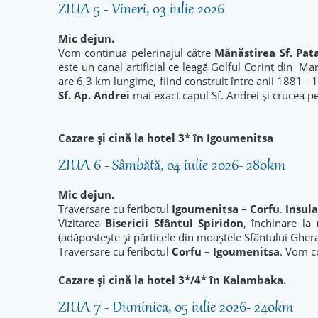
ZIUA 5 - Vineri, 03 iulie 2026
Mic dejun.
Vom continua pelerinajul către
Mănăstirea Sf. Pa
este un canal artificial ce leagă Golful Corint din M
are 6,3 km lungime, fiind construit între anii 1881 
Sf. Ap. Andrei
mai exact capul Sf. Andrei şi crucea p
Cazare și cină la hotel 3* în Igoumenitsa
ZIUA 6 - Sâmbătă, 04 iulie 2026- 280km
Mic dejun.
Traversare cu feribotul
Igoumenitsa
–
Corfu
.
Insula
Vizitarea
Bisericii Sfântul Spiridon
, închinare la
(adăpostește și părticele din moaștele Sfântului Gher
Traversare cu feribotul
Corfu – Igoumenitsa
. Vom c
Cazare și cină la hotel 3*/4* în Kalambaka.
ZIUA 7 - Duminica, 05 iulie 2026- 240km