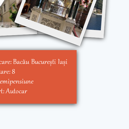
care:
Bacău
Bucureşti
Iaşi
zare:
8
emipensiune
rt:
Autocar