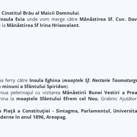
n
Cinstitul Brâu al Maicii Domnului
.
Insula Evia
unde vom merge către
Mănăstirea Sf. Cuv. Dav
i la
Mănăstirea Sf Irina Hrisovalant
.
a ferry către
Insula
Eghina
(
moaştele Sf. Nectarie Taumaturg
e minuni a Sfântului Spiridon
).
ua pelerinajul cu vizitarea
Mănăstirii Bunei Vestiri a Pr
hina la
moaștele Sfântului Efrem cel Nou
, Grabnic Ajutător
 Piață a Constituției - Sintagma, Parlamentul, Universita
derne în anul 1896, Areopag.