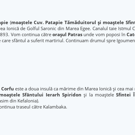
tapie
(
moaştele Cuv. Patapie Tămăduitorul şi moaştele Sfin
area Ionică de Golful Saronic din Marea Egee. Canalul taie Istmul C
- 1893. Vom continua către
orașul Patras
unde vom poposi în
Cat
e care sfântul a suferit martiriul. Continuam drumul spre Igoumen
 Corfu
este a doua insulă ca mărime din Marea Ionică și cea mai
moaștele Sfântului Ierarh Spiridon
și la moaștele
Sfintei
asim din Kefalonia).
ontinua traseul către Kalambaka.