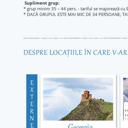
Supliment grup:
* grup minim 35 – 44 pers. - tariful se majorează cu
* DACĂ GRUPUL ESTE MAI MIC DE 34 PERSOANE, TA
DESPRE LOCAŢIILE ÎN CARE V-A
E
X
T
E
R
N
E
Georgia