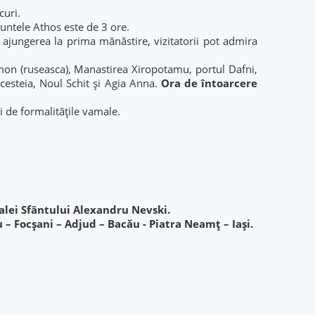
curi.
untele Athos este de 3 ore.
ajungerea la prima mănăstire, vizitatorii pot admira
on (ruseasca), Manastirea Xiropotamu, portul Dafni,
cesteia, Noul Schit și Agia Anna.
Ora de întoarcere
și de formalitățile vamale.
alei Sfântului Alexandru Nevski.
 Focșani – Adjud – Bacău - Piatra Neamț – Iași.