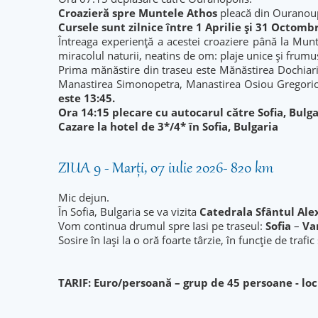
Croazieră spre Muntele Athos
pleacă din Ouranoupo
Cursele sunt zilnice între 1 Aprilie și 31 Octombri
Întreaga experiență a acestei croaziere până la Mun
miracolul naturii, neatins de om: plaje unice și frumus
Prima mănăstire din traseu este Mănăstirea Dochiar
Manastirea Simonopetra, Manastirea Osiou Gregoriou,
este 13:45.
Ora 14:15 plecare cu autocarul către Sofia, Bulga
Cazare la hotel de 3*/4* în Sofia, Bulgaria
ZIUA 9 - Marți, 07 iulie 2026- 820 km
Mic dejun.
În Sofia, Bulgaria se va vizita
Catedrala Sfântul Ale
Vom continua drumul spre Iasi pe traseul:
Sofia
–
Va
Sosire în Iași la o oră foarte târzie, în funcție de trafi
TARIF: Euro/persoană – grup de 45 persoane
- lo