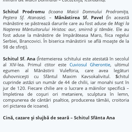
Schitul Prodromu
(Icoana Maicii Domnului Prodromița,
Peștera Sf. Atanasie). –
Mănăstirea Sf. Pavel
(În această
mănăstire se păstrează darurile care au fost aduse de
Magi la
Nașterea Mântuitorului Hristos: aur, smirnă și tămâie
. Ele au
fost aduse la mănăstire de împărăteasa Maro, fiica regelui
Serbiei, Brancovici. În biserica mănăstirii se află moaște de la
98 de sfinți).
Schitul Sf. Ana
(Întemeierea schitului este atestată în secolul
al XIV-lea. Primul ctitor este
Cuviosul Gherontie
, ultimul
egumen al Mănăstirii Vuleftiria, care avea legături
duhovniceşti cu Sfântul Maxim Kavsokalivitul.
S
chitul
cuprinde astăzi un număr de 44 de chilii, iar monahi sunt în
jur de 120. Fiecare chilie are o lucrare a mâinilor specifică –
împletirea de coşuri ori metaniere, sculptura în lemn,
compunerea de cântări psaltice, producerea tămâii, croitoria
ori pictarea de icoane).
Cină, cazare și slujbă de seară – Schitul Sfânta Ana