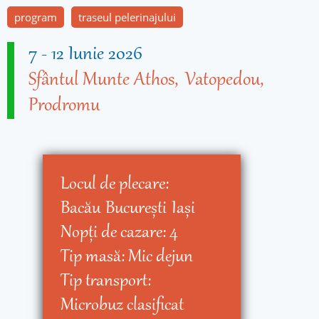
program
traseul pelerinajului
7
-
12 Iunie 2026
Sfântul Munte Athos
Vatopedou
Prodromu
Locul de plecare:
Bacău
Bucureşti
Iaşi
Nopţi de cazare:
4
Tip masă:
Mic dejun
Tip transport:
Microbuz clasificat