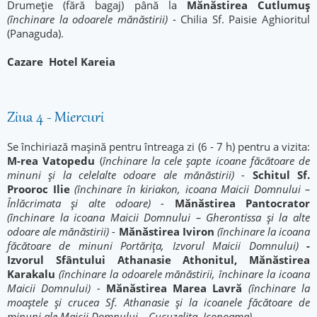
Drumeție (fără bagaj) până la
Mănăstirea Cutlumuș
(închinare la odoarele mănăstirii)
- Chilia Sf. Paisie Aghioritul
(Panaguda).
Cazare
Hotel Kareia
Ziua 4 - Miercuri
Se închiriază mașină pentru întreaga zi (6 - 7 h) pentru a vizita:
M-rea Vatopedu
(
închinare la cele șapte icoane făcătoare de
minuni și la celelalte odoare ale mănăstirii) -
Schitul Sf.
Prooroc Ilie
(închinare în kiriakon, icoana Maicii Domnului –
Înlăcrimata și alte odoare) -
Mănăstirea Pantocrator
(închinare la icoana
Maicii Domnului – Gherontissa și la alte
odoare ale mănăstirii) -
Mănăstirea Iviron
(închinare la icoana
făcătoare de minuni Portărița, Izvorul Maicii Domnului)
-
Izvorul Sfântului Athanasie Athonitul, Mănăstirea
Karakalu
(închinare la odoarele mănăstirii, închinare la icoana
Maicii Domnului) -
Mănăstirea Marea Lavră
(închinare la
moaștele și crucea Sf. Athanasie și la icoanele făcătoare de
minuni ale Maicii Domnului – Cucuzeliţa, Iconoama).