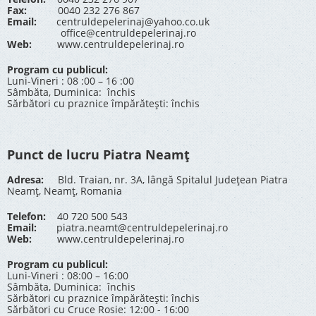
Fax:
0040 232 276 867
Email:
centruldepelerinaj@yahoo.co.uk
office@centruldepelerinaj.ro
Web:
www.centruldepelerinaj.ro
Program cu publicul:
Luni-Vineri : 08 :00 – 16 :00
Sâmbăta, Duminica: închis
Sărbători cu praznice împărătești: închis
Punct de lucru Piatra Neamț
Adresa:
Bld. Traian, nr. 3A, lângă Spitalul Județean Piatra
Neamț, Neamț, Romania
Telefon:
40 720 500 543
Email:
piatra.neamt@centruldepelerinaj.ro
Web:
www.centruldepelerinaj.ro
Program cu publicul:
Luni-Vineri : 08:00 – 16:00
Sâmbăta, Duminica: închis
Sărbători cu praznice împărătești: închis
Sărbători cu Cruce Rosie: 12:00 - 16:00