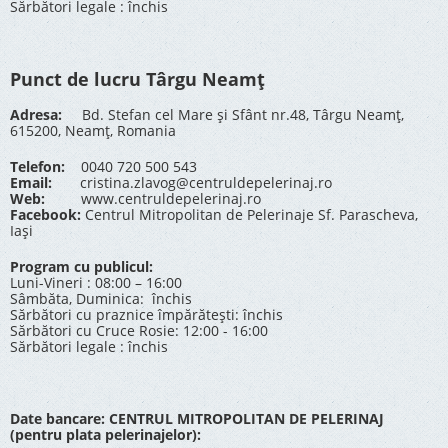
Sărbători legale : închis
Punct de lucru Târgu Neamț
Adresa:
Bd. Stefan cel Mare și Sfânt nr.48, Târgu Neamț,
615200, Neamț, Romania
Telefon:
0040 720 500 543
Email:
cristina.zlavog@centruldepelerinaj.ro
Web:
www.centruldepelerinaj.ro
Facebook:
Centrul Mitropolitan de Pelerinaje Sf. Parascheva,
Iași
Program cu publicul:
Luni-Vineri : 08:00 – 16:00
Sâmbăta, Duminica: închis
Sărbători cu praznice împărătești: închis
Sărbători cu Cruce Rosie: 12:00 - 16:00
Sărbători legale : închis
Date bancare: CENTRUL MITROPOLITAN DE PELERINAJ
(pentru plata pelerinajelor):