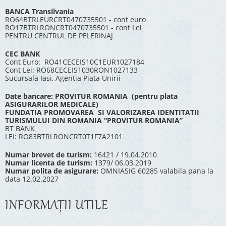
BANCA Transilvania
RO64BTRLEURCRT0470735501 - cont euro
RO17BTRLRONCRT0470735501 - cont Lei
PENTRU CENTRUL DE PELERINAJ
CEC BANK
Cont Euro: RO41CECEIS10C1EUR1027184
Cont Lei: RO68CECEIS1030RON1027133
Sucursala Iasi, Agentia Piata Unirii
Date bancare: PROVITUR ROMANIA (pentru plata
ASIGURARILOR MEDICALE)
FUNDATIA PROMOVAREA SI VALORIZAREA IDENTITATII
TURISMULUI DIN ROMANIA “PROVITUR ROMANIA”
BT BANK
LEI: RO83BTRLRONCRT0T1F7A2101
Numar brevet de turism:
16421 / 19.04.2010
Numar licenta de turism:
1379/ 06.03.2019
Numar polita de asigurare:
OMNIASIG 60285 valabila pana la
data 12.02.2027
INFORMAŢII UTILE