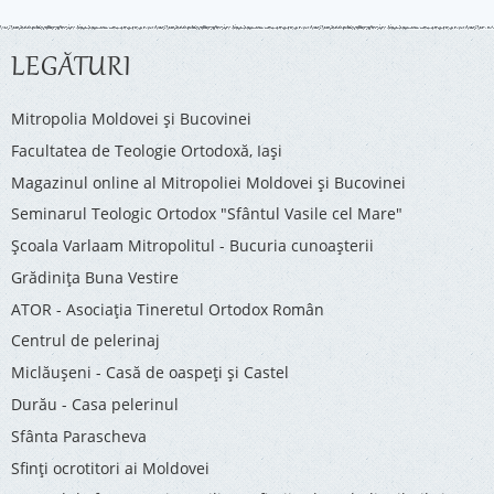
LEGĂTURI
Mitropolia Moldovei și Bucovinei
Facultatea de Teologie Ortodoxă, Iaşi
Magazinul online al Mitropoliei Moldovei și Bucovinei
Seminarul Teologic Ortodox "Sfântul Vasile cel Mare"
Şcoala Varlaam Mitropolitul - Bucuria cunoaşterii
Grădinița Buna Vestire
ATOR - Asociaţia Tineretul Ortodox Român
Centrul de pelerinaj
Miclăușeni - Casă de oaspeţi şi Castel
Durău - Casa pelerinul
Sfânta Parascheva
Sfinți ocrotitori ai Moldovei