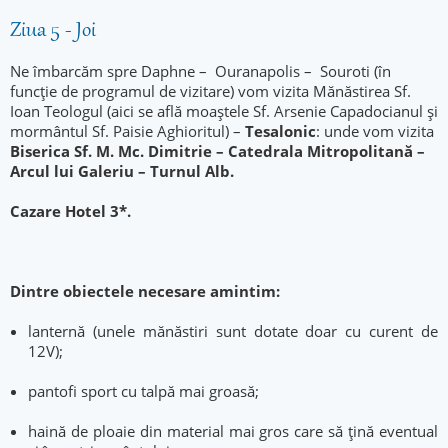
Ziua 5 - Joi
Ne îmbarcăm spre Daphne – Ouranapolis – Souroti (în
funcție de programul de vizitare) vom vizita Mănăstirea Sf.
Ioan Teologul (aici se află moaștele Sf. Arsenie Capadocianul și
mormântul Sf. Paisie Aghioritul) –
Tesalonic
: unde vom vizita
Biserica Sf. M. Mc. Dimitrie – Catedrala Mitropolitană –
Arcul lui Galeriu – Turnul Alb.
Cazare Hotel 3*.
Dintre obiectele necesare amintim:
lanternă (unele mănăstiri sunt dotate doar cu curent de
12V);
pantofi sport cu talpă mai groasă;
haină de ploaie din material mai gros care să țină eventual