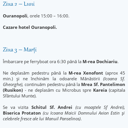
Ziua 2 – Luni
Ouranopoli
, orele 15:00 – 16:00.
Cazare hotel Ouranopoli.
Ziua 3 – Marți
Îmbarcare pe ferryboat ora 6:30 până la
M-rea
Dochiariu
.
Ne deplasăm pedestru până la
M-rea Xenofont
(aprox 45
min.) și ne închinăm la odoarele Mănăstirii
(Icoana Sf.
Gheorghe),
continuăm pedestru până la
Mrea Sf. Pantelimon
(Rusikon)
- ne deplasăm cu Microbus spre
Kareia
(capitala
Sfântului Munte).
Se va vizita
Schitul Sf. Andrei
(cu moaștele Sf Andrei),
Biserica Protaton
(cu Icoana Maicii Domnului Axion Estin și
celebrele fresce ale lui Manuil Panselinos)
.