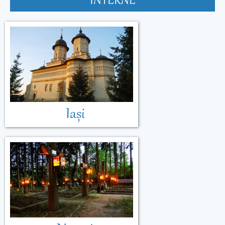
INTERNE
Malta
Muntenegru
Iași