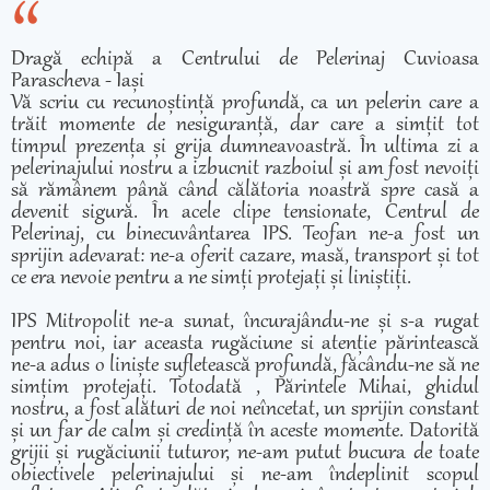
Dragă echipă a Centrului de Pelerinaj Cuvioasa
Parascheva - Iași
Vă scriu cu recunoștință profundă, ca un pelerin care a
trăit momente de nesiguranță, dar care a simțit tot
timpul prezența și grija dumneavoastră. În ultima zi a
pelerinajului nostru a izbucnit razboiul și am fost nevoiți
să rămânem până când călătoria noastră spre casă a
devenit sigură. În acele clipe tensionate, Centrul de
Pelerinaj, cu binecuvântarea IPS. Teofan ne-a fost un
sprijin adevarat: ne-a oferit cazare, masă, transport și tot
ce era nevoie pentru a ne simți protejați și liniștiți.
IPS Mitropolit ne-a sunat, încurajându-ne și s-a rugat
pentru noi, iar aceasta rugăciune si atenție părintească
ne-a adus o liniște sufletească profundă, făcându-ne să ne
simțim protejați. Totodată , Părintele Mihai, ghidul
nostru, a fost alături de noi neîncetat, un sprijin constant
și un far de calm și credință în aceste momente. Datorită
grijii și rugăciunii tuturor, ne-am putut bucura de toate
obiectivele pelerinajului și ne-am îndeplinit scopul