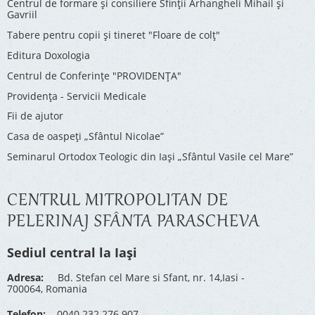
Centrul de formare și consiliere Sfinții Arhangheli Mihail și
Gavriil
Tabere pentru copii şi tineret "Floare de colţ"
Editura Doxologia
Centrul de Conferinţe "PROVIDENŢA"
Providenţa - Servicii Medicale
Fii de ajutor
Casa de oaspeți „Sfântul Nicolae”
Seminarul Ortodox Teologic din Iași „Sfântul Vasile cel Mare”
CENTRUL MITROPOLITAN DE
PELERINAJ SFÂNTA PARASCHEVA
Sediul central la Iași
Adresa:
Bd. Stefan cel Mare si Sfant, nr. 14,Iasi -
700064, Romania
Telefon:
0040 232 276 907