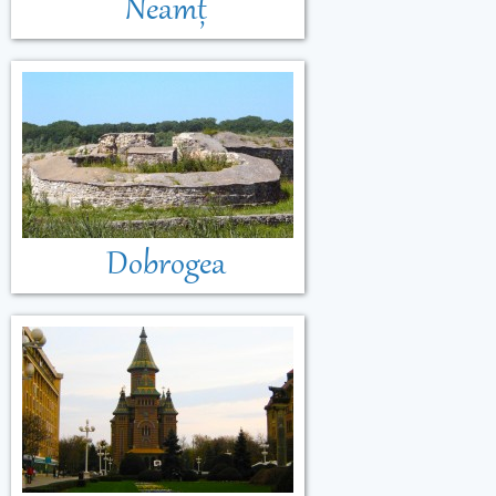
Neamț
Dobrogea