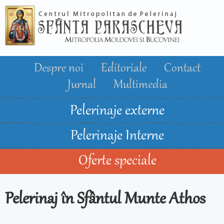
Mergi la
conţinutul
principal
Despre noi
Editoriale
Contact
Jurnal
Multimedia
Pelerinaje externe
Pelerinaje Interne
Oferte speciale
Pelerinaj în Sfântul Munte Athos