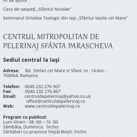
Fii de ajutor
Casa de oaspeți „Sfântul Nicolae”
Seminarul Ortodox Teologic din Iași „Sfântul Vasile cel Mare”
CENTRUL MITROPOLITAN DE
PELERINAJ SFÂNTA PARASCHEVA
Sediul central la Iași
Adresa:
Bd. Stefan cel Mare si Sfant, nr. 14,Iasi -
700064, Romania
Telefon:
0040 232 276 907
Fax:
0040 232 276 867
Email:
centruldepelerinaj@yahoo.co.uk
office@centruldepelerinaj.ro
Web:
www.centruldepelerinaj.ro
Program cu publicul:
Luni-Vineri : 08 :00 – 16 :00
Sâmbăta, Duminica: închis
Sărbători cu praznice împărătești: închis