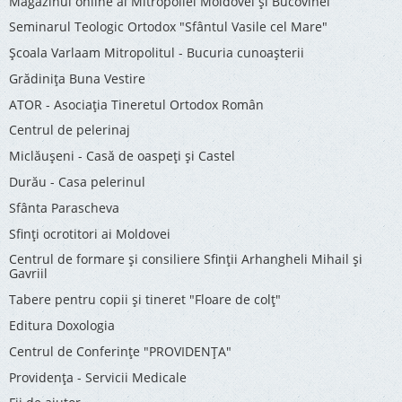
Magazinul online al Mitropoliei Moldovei și Bucovinei
Seminarul Teologic Ortodox "Sfântul Vasile cel Mare"
Şcoala Varlaam Mitropolitul - Bucuria cunoaşterii
Grădinița Buna Vestire
ATOR - Asociaţia Tineretul Ortodox Român
Centrul de pelerinaj
Miclăușeni - Casă de oaspeţi şi Castel
Durău - Casa pelerinul
Sfânta Parascheva
Sfinți ocrotitori ai Moldovei
Centrul de formare și consiliere Sfinții Arhangheli Mihail și
Gavriil
Tabere pentru copii şi tineret "Floare de colţ"
Editura Doxologia
Centrul de Conferinţe "PROVIDENŢA"
Providenţa - Servicii Medicale