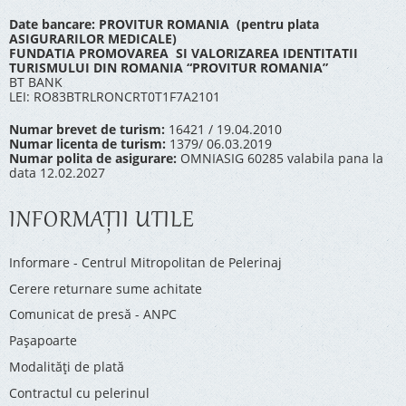
Date bancare: PROVITUR ROMANIA (pentru plata
ASIGURARILOR MEDICALE)
FUNDATIA PROMOVAREA SI VALORIZAREA IDENTITATII
TURISMULUI DIN ROMANIA “PROVITUR ROMANIA”
BT BANK
LEI: RO83BTRLRONCRT0T1F7A2101
Numar brevet de turism:
16421 / 19.04.2010
Numar licenta de turism:
1379/ 06.03.2019
Numar polita de asigurare:
OMNIASIG 60285 valabila pana la
data 12.02.2027
INFORMAŢII UTILE
Informare - Centrul Mitropolitan de Pelerinaj
Cerere returnare sume achitate
Comunicat de presă - ANPC
Pașapoarte
Modalități de plată
Contractul cu pelerinul