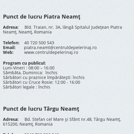
Punct de lucru Piatra Neamț
Adresa:
Bld. Traian, nr. 3A, lângă Spitalul Județean Piatra
Neamț, Neamț, Romania
Telefon:
40 720 500 543
Email:
piatra.neamt@centruldepelerinaj.ro
Web:
www.centruldepelerinaj.ro
Program cu publicul:
Luni-Vineri : 08:00 – 16:00
Sâmbăta, Duminica: închis
Sărbători cu praznice împărătești: închis
Sărbători cu Cruce Rosie: 12:00 - 16:00
Sărbători legale : închis
Punct de lucru Târgu Neamț
Adresa:
Bd. Stefan cel Mare și Sfânt nr.48, Târgu Neamț,
615200, Neamț, Romania