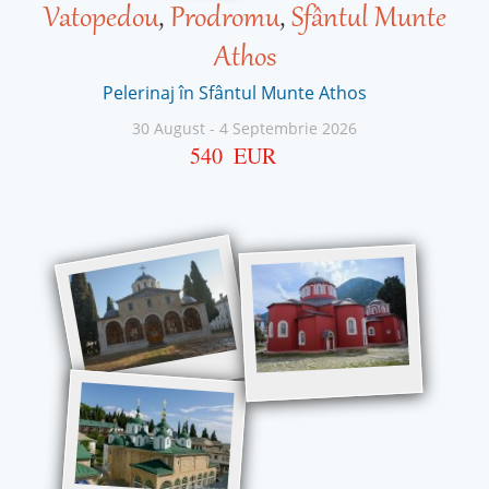
Vatopedou
,
Prodromu
,
Sfântul Munte
Athos
Pelerinaj în Sfântul Munte Athos
30 August
-
4 Septembrie 2026
540
EUR