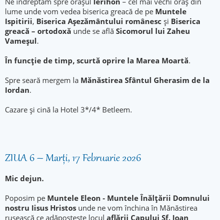
Ne îndreptăm spre oraşul
Ierihon
– cel mai vechi oraş din
lume unde vom vedea biserica greacă de pe
Muntele
Ispitirii
,
Biserica
Aşezământului românesc
și
Biserica
greacă – ortodoxă
unde se află
Sicomorul lui Zaheu
Vameșul
.
În funcție de timp, scurtă oprire la Marea Moartă
.
Spre seară mergem la
Mănăstirea Sfântul Gherasim
de la
Iordan
.
Cazare şi cină la Hotel 3*/4* Betleem.
ZIUA 6 – Marți, 17 Februarie 2026
Mic dejun.
Poposim pe
Muntele Eleon - Muntele Înălţării Domnului
nostru Iisus Hristos
unde ne vom închina în Mănăstirea
rusească ce adăpostește locul
aflării Capului Sf. Ioan