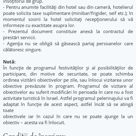
însoțitorul de grup.
- Pentru anumite facilități din hotel sau din cameră, hotelierul
poate solicita taxe suplimentare (minibar/frigider, seif etc.); în
momentul sosirii la hotel solicitați recepționerului să vă
informeze cu exactitate asupra lor.
- Prezentul document constituie anexă la contractul de
prestări servicii.
- Agenția nu se obligă să găsească partaj persoanelor care
călătoresc singure.
Notă:
În funcţie de programul festivităţilor şi al posibilităţilor de
participare, din motive de securitate, se poate schimba
ordinea vizitării obiectivelor pe zile, sau înlocui vizitarea unor
obiective prevăzute în program. Programul de vizitare al
obiectivelor au suferit modificări în perioada în care nu a fost
activitate turistică în Israel. Astfel programul pelerinajului va fi
adaptat în funcție de acest aspect, astfel încât să se atingă
toate
obiectivele iar în cazul în care nu se poate ajunge la un
obiectiv – acesta va fi înlocuit.