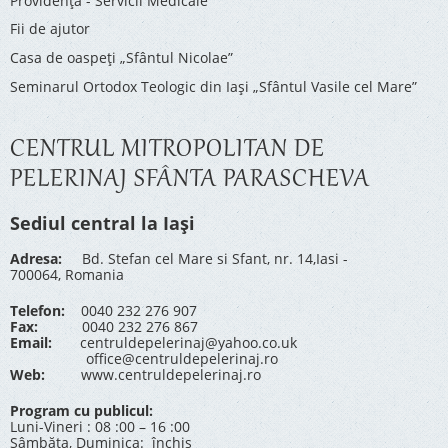
Providenţa - Servicii Medicale
Fii de ajutor
Casa de oaspeți „Sfântul Nicolae”
Seminarul Ortodox Teologic din Iași „Sfântul Vasile cel Mare”
CENTRUL MITROPOLITAN DE
PELERINAJ SFÂNTA PARASCHEVA
Sediul central la Iași
Adresa:
Bd. Stefan cel Mare si Sfant, nr. 14,Iasi -
700064, Romania
Telefon:
0040 232 276 907
Fax:
0040 232 276 867
Email:
centruldepelerinaj@yahoo.co.uk
office@centruldepelerinaj.ro
Web:
www.centruldepelerinaj.ro
Program cu publicul:
Luni-Vineri : 08 :00 – 16 :00
Sâmbăta, Duminica: închis