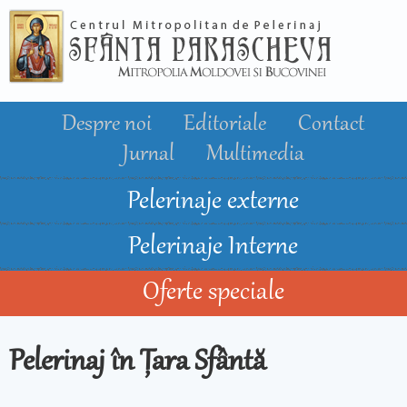
Mergi la
conţinutul
principal
Despre noi
Editoriale
Contact
Jurnal
Multimedia
Pelerinaje externe
Pelerinaje Interne
Oferte speciale
Pelerinaj în Țara Sfântă