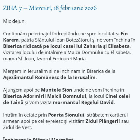
ZIUA 7 – Miercuri, 18 februarie 2026
Mic dejun.
Continuăm pelerinajul îndreptându-ne spre localitatea
Ein
Karem
, patria Sfântului Ioan Botezătorul și ne vom închina în
Biserica ridicată pe locul casei lui Zaharia și Elisabeta
,
vizitarea locului de întâlnire a Maicii Domnului cu Elisabeta,
mama Sf. Ioan, Izvorul Fecioarei Maria.
Mergem in Ierusalim si ne inchinam in Biserica de la
Așezământul Românesc de la Ierusalim
.
Ajungem apoi pe
Muntele Sion
unde ne vom închina în
Biserica Adormirii Maicii Domnului
, la locul
Cinei celei
de Taină
şi vom vizita
mormântul Regelui David
.
Intrăm în cetate prin
Poarta Sionului
, străbatem cartierul
armean apoi pe cel evreiesc și vizităm
Zidul Plângerii
sau
Zidul de Vest.
Închinare la Sfântul Mormânt.