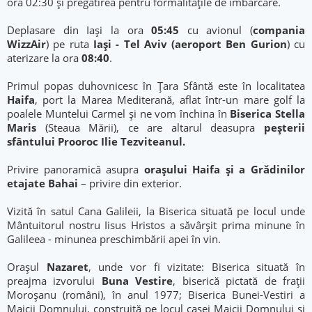
ora 02:30 și pregătirea pentru formalitățile de îmbarcare.
Deplasare din Iași la ora
05:45
cu avionul (
compania
WizzAir
) pe ruta
Iași - Tel Aviv (aeroport Ben Gurion
) cu
aterizare la ora
08:40
.
Primul popas duhovnicesc în Țara Sfântă este în localitatea
Haifa
, port la Marea Mediterană, aflat într-un mare golf la
poalele Muntelui Carmel și ne vom închina în
Biserica Stella
Maris
(Steaua Mării), ce are altarul deasupra
peşterii
sfântului Prooroc Ilie Tezviteanul.
Privire panoramică asupra
orașului Haifa și a Grădinilor
etajate Bahai
– privire din exterior.
Vizită în satul Cana Galileii, la Biserica situată pe locul unde
Mântuitorul nostru Iisus Hristos a săvârșit prima minune în
Galileea - minunea preschimbării apei în vin.
Oraşul
Nazaret
, unde vor fi vizitate: Biserica situată în
preajma izvorului
Buna Vestire
, biserică pictată de fraţii
Moroşanu (români), în anul 1977; Biserica Bunei-Vestiri a
Maicii Domnului, construită pe locul casei Maicii Domnului şi