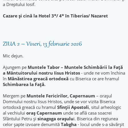
a Dreptului Iosif.
Cazare şi cină la Hotel 3*/ 4* în Tiberias/ Nazaret
ZIUA 2 – Vineri, 13 februarie 2026
Mic dejun.
Ajungem pe
Muntele Tabor – Muntele Schimbării la Faţă
a Mântuitorului nostru Iisus Hristos
- unde ne vom închina
în
Mănăstirea greacă ortodoxă
cu Biserica ce are hramul
Schimbarea la Faţă.
Mergem pe
Muntele Fericirilor
, Capernaum
– oraşul
Domnului nostru Iisus Hristos, unde se vor vizita Biserica
ortodoxă greacă cu hramul
Sfinţii Apostoli
, situl arheologic
al vechiului
oraş
Capernaum
unde se află casa soacrei
Sfântului Petru şi
sinagoga oraşulu
i. Biserica din regiunea
celor şapte izvoare denumită
Tabgha
- locul unde s-a săvârşit