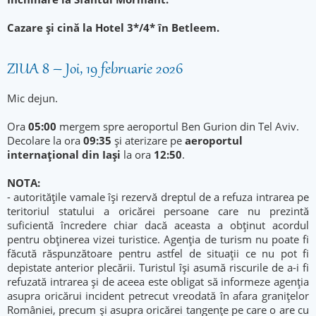
Cazare şi cină la Hotel 3*/4* în Betleem.
ZIUA 8 – Joi, 19 februarie 2026
Mic dejun.
Ora
05:00
mergem spre aeroportul Ben Gurion din Tel Aviv.
Decolare la ora
09:35
și aterizare pe
aeroportul
internațional din Iași
la ora
12:50
.
NOTA:
- autorităţile vamale îşi rezervă dreptul de a refuza intrarea pe
teritoriul statului a oricărei persoane care nu prezintă
suficientă încredere chiar dacă aceasta a obţinut acordul
pentru obţinerea vizei turistice. Agenţia de turism nu poate fi
făcută răspunzătoare pentru astfel de situaţii ce nu pot fi
depistate anterior plecării. Turistul îşi asumă riscurile de a-i fi
refuzată intrarea şi de aceea este obligat să informeze agenţia
asupra oricărui incident petrecut vreodată în afara graniţelor
României, precum şi asupra oricărei tangenţe pe care o are cu