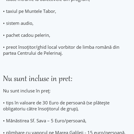
• taxiul pe Muntele Tabor,
• sistem audio,
• pachet cadou pelerin,
• preot însoţitor/ghid local vorbitor de limba română din
partea Centrului de Pelerinaj.
Nu sunt incluse in pret:
Nu sunt incluse în preț:
• tips în valoare de 30 Euro de persoană (se plătește
obligatoriu către însoțitorul de grup),
• Mănăstirea Sf. Sava – 5 Euro/persoană,
• plimbare cu vaporul pe Marea Galileii - 15 euro/persoană,