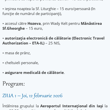
• ieșirea noaptea la Sf. Liturghie – 15 euro/persoană (în
funcție de numărul de participanți),
• accesul către
Hozeva
, prin Wady Kelt pentru
Mănăstirea
Sf.Gheorghe
– 15 euro,
•
autorizația electronică de călătorie (Electronic Travel
Authorization – ETA-IL
)
– 25 NIS,
• masa de prânz,
• cheltuieli personale,
•
asigurare medicală de călătorie
.
Program:
ZIUA 1 – Joi, 12 februarie 2026
Întâlnirea grupului la
Aeroportul Internațional din Iași
la