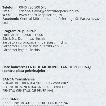
Telefon:
0040 720 500 543
Email:
cristina.zlavog@centruldepelerinaj.ro
Web:
www.centruldepelerinaj.ro
Facebook:
Centrul Mitropolitan de Pelerinaje Sf. Parascheva,
Iași
Program cu publicul:
Luni-Vineri : 08:00 – 16:00
Sâmbăta, Duminica: închis
Sărbători cu praznice împărătești: închis
Sărbători cu Cruce Rosie: 12:00 - 16:00
Sărbători legale : închis
Date bancare: CENTRUL MITROPOLITAN DE PELERINAJ
(pentru plata pelerinajelor):
BANCA Transilvania
RO64BTRLEURCRT0470735501 - cont euro
RO17BTRLRONCRT0470735501 - cont Lei
PENTRU CENTRUL DE PELERINAJ
CEC BANK
Cont Euro: RO41CECEIS10C1EUR1027184