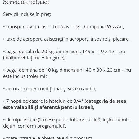
Servicii incluse:
Servicii incluse în preț:
• transport avion Iași – Tel-Aviv – Iași, Compania WizzAir,
• taxe de aeroport, asistenţă în aeroport la sosire şi plecare,
• bagaj de cală de 20 kg, dimensiuni: 149 x 119 x 171 cm
(înălţime + lăţime + lungime);
• bagaj de mână de 10 kg, dimensiuni: 40 x 30 x 20 cm – nu
este inclus troler mic,
• autocar cu aer condiționat și sistem audio,
• 7 nopți de cazare la hoteluri de 3/4* (
categoria de stea
este valabilă şi aferentă pentru Israel
),
• demipensiune (2 mese pe zi - intrare cu cină, ieșire cu mic
dejun, conform programului),
• toate intrările la obiectivele din program,