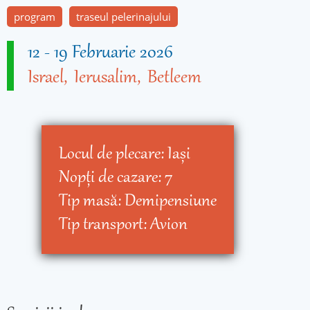
program
traseul pelerinajului
12
-
19 Februarie 2026
Israel
Ierusalim
Betleem
Locul de plecare:
Iaşi
Nopţi de cazare:
7
Tip masă:
Demipensiune
Tip transport:
Avion