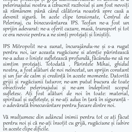
pelerinajului nostru a izbucnit razboiul și am fost nevoiți
să rămânem până când călătoria noastră spre casă a
devenit sigură. În acele clipe tensionate, Centrul de
Pelerinaj, cu binecuvântarea IPS. Teofan ne-a fost un
sprijin adevarat: ne-a oferit cazare, masă, transport și tot
ce era nevoie pentru a ne simți protejați și liniștiți.
IPS Mitropolit ne-a sunat, încurajându-ne și s-a rugat
pentru noi, iar aceasta rugăciune si atenție părintească
ne-a adus o liniște sufletească profundă, făcându-ne să ne
simțim protejați. Totodată , Părintele Mihai, ghidul
nostru, a fost alături de noi neîncetat, un sprijin constant
și un far de calm și credință în aceste momente. Datorită
grijii și rugăciunii tuturor, ne-am putut bucura de toate
obiectivele pelerinajului și ne-am îndeplinit scopul
sufletesc. Ați fost alături de noi în toate: material,
spiritual și sufletește, și ne-ați adus în țară în siguranță -
o adevărată binecuvântare pentru fiecare dintre noi.
Vă mulțumesc din adâncul inimii pentru tot ce ați făcut
pentru noi și că ne-ați însoțit cu grijă, rugăciune și iubire
în aceste clipe dificile.