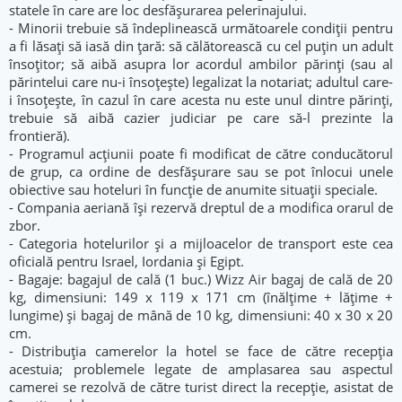
statele în care are loc desfăşurarea pelerinajului.
- Minorii trebuie să îndeplinească următoarele condiţii pentru
a fi lăsaţi să iasă din ţară: să călătorească cu cel puţin un adult
însoţitor; să aibă asupra lor acordul ambilor părinţi (sau al
părintelui care nu-i însoţeşte) legalizat la notariat; adultul care-
i însoţeşte, în cazul în care acesta nu este unul dintre părinţi,
trebuie să aibă cazier judiciar pe care să-l prezinte la
frontieră).
- Programul acţiunii poate fi modificat de către conducătorul
de grup, ca ordine de desfăşurare sau se pot înlocui unele
obiective sau hoteluri în funcţie de anumite situaţii speciale.
- Compania aeriană îşi rezervă dreptul de a modifica orarul de
zbor.
- Categoria hotelurilor şi a mijloacelor de transport este cea
oficială pentru Israel, Iordania şi Egipt.
- Bagaje: bagajul de cală (1 buc.) Wizz Air bagaj de cală de 20
kg, dimensiuni: 149 x 119 x 171 cm (înălţime + lăţime +
lungime) și bagaj de mână de 10 kg, dimensiuni: 40 x 30 x 20
cm.
- Distribuția camerelor la hotel se face de către recepția
acestuia; problemele legate de amplasarea sau aspectul
camerei se rezolvă de către turist direct la recepție, asistat de