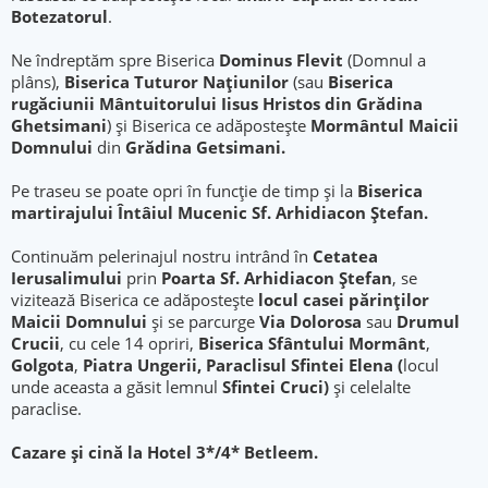
Botezatorul
.
Ne îndreptăm spre Biserica
Dominus Flevit
(Domnul a
plâns),
Biserica Tuturor Naţiunilor
(sau
Biserica
rugăciunii Mântuitorului Iisus Hristos din Grădina
Ghetsimani
) şi Biserica ce adăpostește
Mormântul Maicii
Domnului
din
Grădina Getsimani.
Pe traseu se poate opri în funcție de timp și la
Biserica
martirajului Întâiul Mucenic Sf. Arhidiacon Ștefan.
Continuăm pelerinajul nostru intrând în
Cetatea
Ierusalimului
prin
Poarta Sf. Arhidiacon Ştefan
, se
vizitează Biserica ce adăpostește
locul
casei părinților
Maicii Domnului
și se parcurge
Via Dolorosa
sau
Drumul
Crucii
, cu cele 14 opriri,
Biserica Sfântului Mormânt
,
Golgota
,
Piatra Ungerii, Paraclisul Sfintei Elena (
locul
unde aceasta a găsit lemnul
Sfintei Cruci)
şi celelalte
paraclise.
Cazare şi cină la Hotel 3*/4* Betleem.