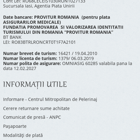
Cont Lei: RO68CECEIS1030RON1027133
Sucursala Iasi, Agentia Piata Unirii
Date bancare: PROVITUR ROMANIA (pentru plata
ASIGURARILOR MEDICALE)
FUNDATIA PROMOVAREA SI VALORIZAREA IDENTITATII
TURISMULUI DIN ROMANIA “PROVITUR ROMANIA”
BT BANK
LEI: RO83BTRLRONCRT0T1F7A2101
Numar brevet de turism:
16421 / 19.04.2010
Numar licenta de turism:
1379/ 06.03.2019
Numar polita de asigurare:
OMNIASIG 60285 valabila pana la
data 12.02.2027
INFORMAŢII UTILE
Informare - Centrul Mitropolitan de Pelerinaj
Cerere returnare sume achitate
Comunicat de presă - ANPC
Pașapoarte
Modalități de plată