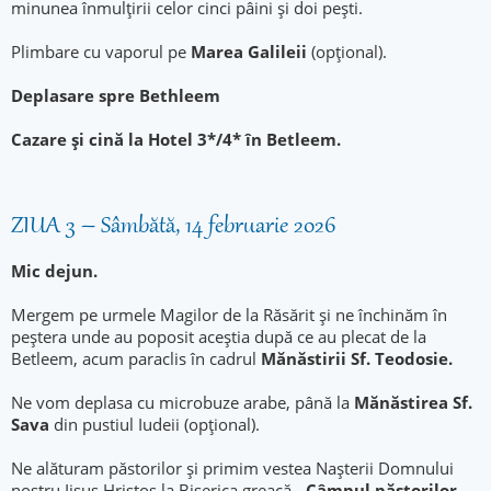
minunea înmulţirii celor cinci pâini şi doi peşti.
Plimbare cu vaporul pe
Marea Galileii
(opţional).
Deplasare spre Bethleem
Cazare şi cină la Hotel 3*/4* în Betleem.
ZIUA 3 – Sâmbătă, 14 februarie 2026
Mic dejun.
Mergem pe urmele Magilor de la Răsărit și ne închinăm în
peștera unde au poposit aceștia după ce au plecat de la
Betleem, acum paraclis în cadrul
Mănăstirii Sf. Teodosie.
Ne vom deplasa cu microbuze arabe, până la
Mănăstirea Sf.
Sava
din pustiul Iudeii (opţional).
Ne alăturam păstorilor și primim vestea Nașterii Domnului
nostru Iisus Hristos la Biserica greacă -
Câmpul păstorilor
,