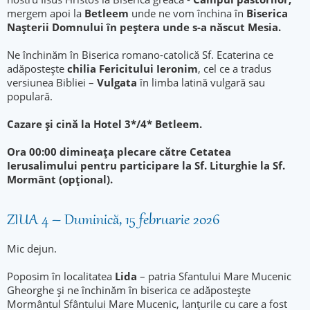
mergem apoi la
Betleem
unde ne vom închina în
Biserica
Naşterii Domnului în peștera unde s-a născut Mesia.
Ne închinăm în Biserica romano-catolică Sf. Ecaterina ce
adăpostește
chilia Fericitului Ieronim
, cel ce a tradus
versiunea Bibliei –
Vulgata
în limba latină vulgară sau
populară.
Cazare şi cină la Hotel 3*/4* Betleem.
Ora 00:00 dimineața plecare către Cetatea
Ierusalimului pentru participare la Sf. Liturghie la Sf.
Mormânt (opțional).
ZIUA 4 – Duminică, 15 februarie 2026
Mic dejun.
Poposim în localitatea
Lida
– patria Sfantului Mare Mucenic
Gheorghe și ne închinăm în biserica ce adăpostește
Mormântul Sfântului Mare Mucenic, lanțurile cu care a fost