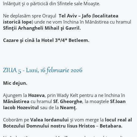
înlănțuit și o părticică din Sfintele sale Moaște.
Ne deplasăm spre Oraşul
Tel Aviv – Jafo
(
localitatea
istorică Iope
) unde ne vom închina în Mănăstirea cu hramul
Sfinții Arhangheli Mihail şi Gavril.
Cazare şi cină la Hotel 3*/4* Betleem.
ZIUA 5 - Luni, 16 februarie 2026
Mic dejun.
Ajungem la
Hozeva
, prin Wady Kelt pentru a ne închina în
Mănăstirea
cu hramul
Sf. Gheorghe
, la moaştele
Sf.Ioan
Iacob Hozevitul
sau de la
Neamţ
.
Coborâm pe
Valea Iordanului
și vom merge la
locul real al
Botezului Domnului nostru Iisus Hristos
–
Betabara.