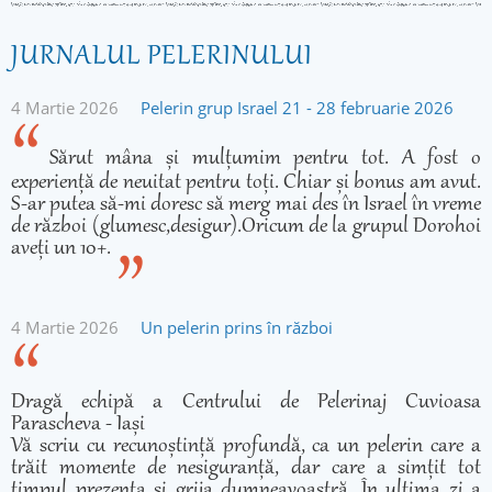
JURNALUL PELERINULUI
4 Martie 2026
Pelerin grup Israel 21 - 28 februarie 2026
Sărut mâna și mulțumim pentru tot. A fost o
experiență de neuitat pentru toți. Chiar și bonus am avut.
S-ar putea să-mi doresc să merg mai des în Israel în vreme
de război (glumesc,desigur).Oricum de la grupul Dorohoi
aveți un 10+.
4 Martie 2026
Un pelerin prins în război
Dragă echipă a Centrului de Pelerinaj Cuvioasa
Parascheva - Iași
Vă scriu cu recunoștință profundă, ca un pelerin care a
trăit momente de nesiguranță, dar care a simțit tot
timpul prezența și grija dumneavoastră. În ultima zi a