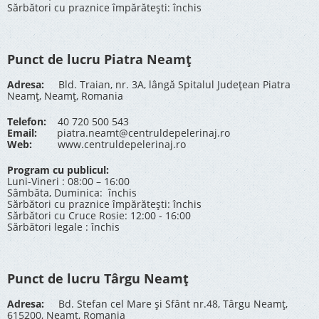
Sărbători cu praznice împărătești: închis
Punct de lucru Piatra Neamț
Adresa:
Bld. Traian, nr. 3A, lângă Spitalul Județean Piatra
Neamț, Neamț, Romania
Telefon:
40 720 500 543
Email:
piatra.neamt@centruldepelerinaj.ro
Web:
www.centruldepelerinaj.ro
Program cu publicul:
Luni-Vineri : 08:00 – 16:00
Sâmbăta, Duminica: închis
Sărbători cu praznice împărătești: închis
Sărbători cu Cruce Rosie: 12:00 - 16:00
Sărbători legale : închis
Punct de lucru Târgu Neamț
Adresa:
Bd. Stefan cel Mare și Sfânt nr.48, Târgu Neamț,
615200, Neamț, Romania