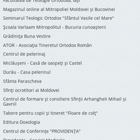
Facultatea de Teologie Ortodoxă, Iaşi
Magazinul online al Mitropoliei Moldovei și Bucovinei
Seminarul Teologic Ortodox "Sfântul Vasile cel Mare"
Şcoala Varlaam Mitropolitul - Bucuria cunoaşterii
Grădinița Buna Vestire
ATOR - Asociaţia Tineretul Ortodox Român
Centrul de pelerinaj
Miclăușeni - Casă de oaspeţi şi Castel
Durău - Casa pelerinul
Sfânta Parascheva
Sfinți ocrotitori ai Moldovei
Centrul de formare și consiliere Sfinții Arhangheli Mihail și
Gavriil
Tabere pentru copii şi tineret "Floare de colţ"
Editura Doxologia
Centrul de Conferinţe "PROVIDENŢA"