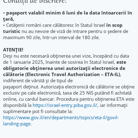
Condiţii de înscriere:
•
paşaport valabil minim 6 luni de la data întoarcerii în
ţară,
• Cetățenii români care călătoresc în Statul Israel
în scop
turistic
nu au nevoie de viză de intrare pentru o ședere de
maximum 90 zile, într-un interval de 180 zile.
ATENȚIE!
Deși nu este necesară obținerea unei vize, începând cu data
de 1 ianuarie 2025, înainte de sosirea în Statul Israel,
este
obligatorie obținerea unei autorizații electronice de
călătorie (Electronic Travel Authorization – ETA-IL)
,
indiferent de vârstă și de tipul de
pașaport deținut. Autorizația electronică de călătorie se obține
exclusiv pe cale electronică, taxa de 25 NIS putând fi achitată
online, cu cardul bancar. Procedura pentru obținerea ETA este
disponibilă la
https://israel-entry.piba.gov.il/
, iar informații
suplimentare pot fi consultate la:
https://www.gov.il/en/departments/topics/eta-il/govil-
landing-page
.