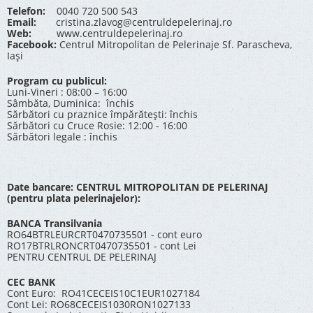
Telefon:
0040 720 500 543
Email:
cristina.zlavog@centruldepelerinaj.ro
Web:
www.centruldepelerinaj.ro
Facebook:
Centrul Mitropolitan de Pelerinaje Sf. Parascheva,
Iași
Program cu publicul:
Luni-Vineri : 08:00 – 16:00
Sâmbăta, Duminica: închis
Sărbători cu praznice împărătești: închis
Sărbători cu Cruce Rosie: 12:00 - 16:00
Sărbători legale : închis
Date bancare: CENTRUL MITROPOLITAN DE PELERINAJ
(pentru plata pelerinajelor):
BANCA Transilvania
RO64BTRLEURCRT0470735501 - cont euro
RO17BTRLRONCRT0470735501 - cont Lei
PENTRU CENTRUL DE PELERINAJ
CEC BANK
Cont Euro: RO41CECEIS10C1EUR1027184
Cont Lei: RO68CECEIS1030RON1027133