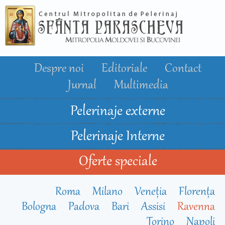
Mergi la
conţinutul
principal
Despre noi
Editoriale
Contact
Jurnal
Multimedia
Pelerinaje externe
Pelerinaje Interne
Oferte speciale
Roma
Milano
Veneţia
Florenţa
Bologna
Padova
Bari
Assisi
Ravenna
Torino
Napoli