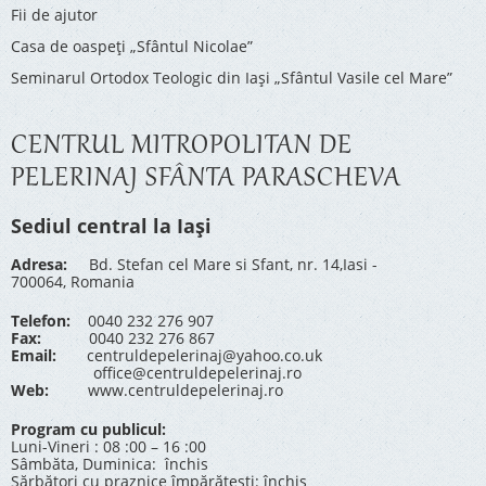
Fii de ajutor
Casa de oaspeți „Sfântul Nicolae”
Seminarul Ortodox Teologic din Iași „Sfântul Vasile cel Mare”
CENTRUL MITROPOLITAN DE
PELERINAJ SFÂNTA PARASCHEVA
Sediul central la Iași
Adresa:
Bd. Stefan cel Mare si Sfant, nr. 14,Iasi -
700064, Romania
Telefon:
0040 232 276 907
Fax:
0040 232 276 867
Email:
centruldepelerinaj@yahoo.co.uk
office@centruldepelerinaj.ro
Web:
www.centruldepelerinaj.ro
Program cu publicul:
Luni-Vineri : 08 :00 – 16 :00
Sâmbăta, Duminica: închis
Sărbători cu praznice împărătești: închis