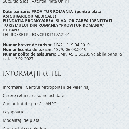
Sucursala Iasi, Agentia Piata Unirii
Date bancare: PROVITUR ROMANIA (pentru plata
ASIGURARILOR MEDICALE)
FUNDATIA PROMOVAREA SI VALORIZAREA IDENTITATII
TURISMULUI DIN ROMANIA “PROVITUR ROMANIA”
BT BANK
LEI: RO83BTRLRONCRT0T1F7A2101
Numar brevet de turism:
16421 / 19.04.2010
Numar licenta de turism:
1379/ 06.03.2019
Numar polita de asigurare:
OMNIASIG 60285 valabila pana la
data 12.02.2027
INFORMAŢII UTILE
Informare - Centrul Mitropolitan de Pelerinaj
Cerere returnare sume achitate
Comunicat de presă - ANPC
Pașapoarte
Modalități de plată
Contractul cu pelerinul