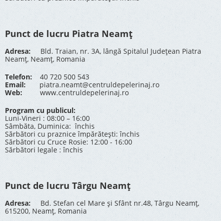
Punct de lucru Piatra Neamț
Adresa:
Bld. Traian, nr. 3A, lângă Spitalul Județean Piatra
Neamț, Neamț, Romania
Telefon:
40 720 500 543
Email:
piatra.neamt@centruldepelerinaj.ro
Web:
www.centruldepelerinaj.ro
Program cu publicul:
Luni-Vineri : 08:00 – 16:00
Sâmbăta, Duminica: închis
Sărbători cu praznice împărătești: închis
Sărbători cu Cruce Rosie: 12:00 - 16:00
Sărbători legale : închis
Punct de lucru Târgu Neamț
Adresa:
Bd. Stefan cel Mare și Sfânt nr.48, Târgu Neamț,
615200, Neamț, Romania