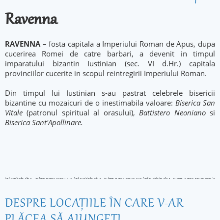
Ravenna
RAVENNA
– fosta capitala a Imperiului Roman de Apus, dupa
cucerirea Romei de catre barbari, a devenit in timpul
imparatului bizantin Iustinian (sec. VI d.Hr.) capitala
provinciilor cucerite in scopul reintregirii Imperiului Roman.
Din timpul lui Iustinian s-au pastrat celebrele bisericii
bizantine cu mozaicuri de o inestimabila valoare:
Biserica San
Vitale
(patronul spiritual al orasului),
Battistero Neoniano
si
Biserica Sant'Apollinare.
DESPRE LOCAŢIILE ÎN CARE V-AR
PLĂCEA SĂ AJUNGEŢI