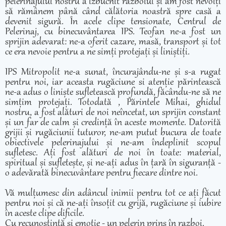
pelerinajului nostru a izbucnit razboiul și am fost nevoiți
să rămânem până când călătoria noastră spre casă a
devenit sigură. În acele clipe tensionate, Centrul de
Pelerinaj, cu binecuvântarea IPS. Teofan ne-a fost un
sprijin adevarat: ne-a oferit cazare, masă, transport și tot
ce era nevoie pentru a ne simți protejați și liniștiți.
IPS Mitropolit ne-a sunat, încurajându-ne și s-a rugat
pentru noi, iar aceasta rugăciune si atenție părintească
ne-a adus o liniște sufletească profundă, făcându-ne să ne
simțim protejați. Totodată , Părintele Mihai, ghidul
nostru, a fost alături de noi neîncetat, un sprijin constant
și un far de calm și credință în aceste momente. Datorită
grijii și rugăciunii tuturor, ne-am putut bucura de toate
obiectivele pelerinajului și ne-am îndeplinit scopul
sufletesc. Ați fost alături de noi în toate: material,
spiritual și sufletește, și ne-ați adus în țară în siguranță -
o adevărată binecuvântare pentru fiecare dintre noi.
Vă mulțumesc din adâncul inimii pentru tot ce ați făcut
pentru noi și că ne-ați însoțit cu grijă, rugăciune și iubire
în aceste clipe dificile.
Cu recunoștință și emoție - un pelerin prins în razboi.