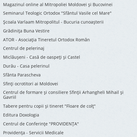
Magazinul online al Mitropoliei Moldovei și Bucovinei
Seminarul Teologic Ortodox "Sfântul Vasile cel Mare"
Şcoala Varlaam Mitropolitul - Bucuria cunoaşterii
Grădinița Buna Vestire
ATOR - Asociaţia Tineretul Ortodox Român
Centrul de pelerinaj
Miclăușeni - Casă de oaspeţi şi Castel
Durău - Casa pelerinul
Sfânta Parascheva
Sfinți ocrotitori ai Moldovei
Centrul de formare și consiliere Sfinții Arhangheli Mihail și
Gavriil
Tabere pentru copii şi tineret "Floare de colţ"
Editura Doxologia
Centrul de Conferinţe "PROVIDENŢA"
Providenţa - Servicii Medicale