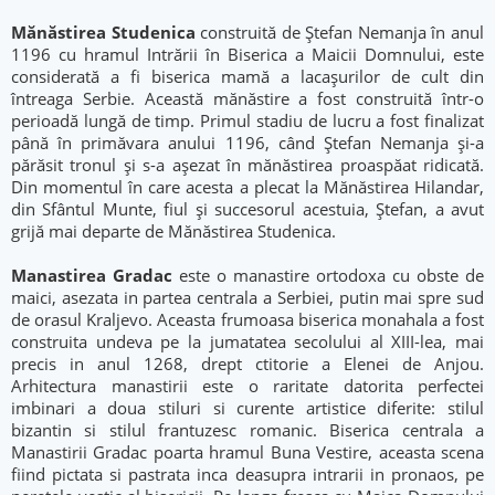
Mănăstirea Studenica
construită de Ştefan Nemanja în anul
1196 cu hramul Intrării în Biserica a Maicii Domnului, este
considerată a fi biserica mamă a lacaşurilor de cult din
întreaga Serbie. Această mănăstire a fost construită într-o
perioadă lungă de timp. Primul stadiu de lucru a fost finalizat
până în primăvara anului 1196, când Ştefan Nemanja şi-a
părăsit tronul şi s-a aşezat în mănăstirea proaspăat ridicată.
Din momentul în care acesta a plecat la Mănăstirea Hilandar,
din Sfântul Munte, fiul şi succesorul acestuia, Ştefan, a avut
grijă mai departe de Mănăstirea Studenica.
Manastirea Gradac
este o manastire ortodoxa cu obste de
maici, asezata in partea centrala a Serbiei, putin mai spre sud
de orasul Kraljevo. Aceasta frumoasa biserica monahala a fost
construita undeva pe la jumatatea secolului al XIII-lea, mai
precis in anul 1268, drept ctitorie a Elenei de Anjou.
Arhitectura manastirii este o raritate datorita perfectei
imbinari a doua stiluri si curente artistice diferite: stilul
bizantin si stilul frantuzesc romanic. Biserica centrala a
Manastirii Gradac poarta hramul Buna Vestire, aceasta scena
fiind pictata si pastrata inca deasupra intrarii in pronaos, pe