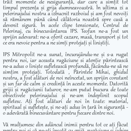
trăit momente de nesiguranță, dar care a simțit tot
timpul prezența și grija dumneavoastră. În ultima zi a
pelerinajului nostru a izbucnit razboiul și am fost nevoiți
să rămânem până când călătoria noastră spre casă a
devenit sigură. În acele clipe tensionate, Centrul de
Pelerinaj, cu binecuvântarea IPS. Teofan ne-a fost un
sprijin adevarat: ne-a oferit cazare, masă, transport și tot
ce era nevoie pentru a ne simți protejați și liniștiți.
IPS Mitropolit ne-a sunat, încurajându-ne și s-a rugat
pentru noi, iar aceasta rugăciune si atenție părintească
ne-a adus o liniște sufletească profundă, făcându-ne să ne
simțim protejați. Totodată , Părintele Mihai, ghidul
nostru, a fost alături de noi neîncetat, un sprijin constant
și un far de calm și credință în aceste momente. Datorită
grijii și rugăciunii tuturor, ne-am putut bucura de toate
obiectivele pelerinajului și ne-am îndeplinit scopul
sufletesc. Ați fost alături de noi în toate: material,
spiritual și sufletește, și ne-ați adus în țară în siguranță -
o adevărată binecuvântare pentru fiecare dintre noi.
Vă mulțumesc din adâncul inimii pentru tot ce ați făcut
pentru noi și că ne-ați însoțit cu grijă, rugăciune și iubire