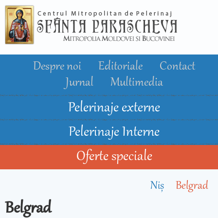
Mergi la
conţinutul
principal
Despre noi
Editoriale
Contact
Jurnal
Multimedia
Pelerinaje externe
Pelerinaje Interne
Oferte speciale
Niş
Belgrad
Belgrad