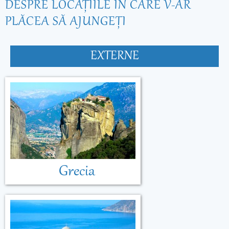
DESPRE LOCAŢIILE ÎN CARE V-AR
PLĂCEA SĂ AJUNGEŢI
EXTERNE
Grecia