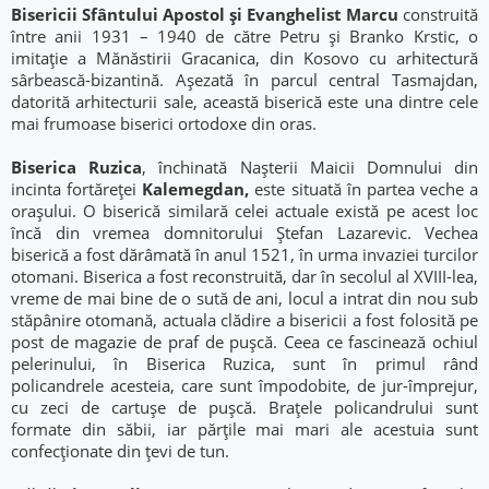
Bisericii Sfântului Apostol şi Evanghelist Marcu
construită
între anii 1931 – 1940 de către Petru şi Branko Krstic, o
imitaţie a Mănăstirii Gracanica, din Kosovo cu arhitectură
sârbească-bizantină. Aşezată în parcul central Tasmajdan,
datorită arhitecturii sale, această biserică este una dintre cele
mai frumoase biserici ortodoxe din oras.
Biserica Ruzica
, închinată Naşterii Maicii Domnului din
incinta fortăreţei
Kalemegdan,
este situată în partea veche a
oraşului. O biserică similară celei actuale există pe acest loc
încă din vremea domnitorului Ştefan Lazarevic. Vechea
biserică a fost dărâmată în anul 1521, în urma invaziei turcilor
otomani. Biserica a fost reconstruită, dar în secolul al XVIII-lea,
vreme de mai bine de o sută de ani, locul a intrat din nou sub
stăpânire otomană, actuala clădire a bisericii a fost folosită pe
post de magazie de praf de puşcă. Ceea ce fascinează ochiul
pelerinului, în Biserica Ruzica, sunt în primul rând
policandrele acesteia, care sunt împodobite, de jur-împrejur,
cu zeci de cartuşe de puşcă. Braţele policandrului sunt
formate din săbii, iar părţile mai mari ale acestuia sunt
confecţionate din ţevi de tun.