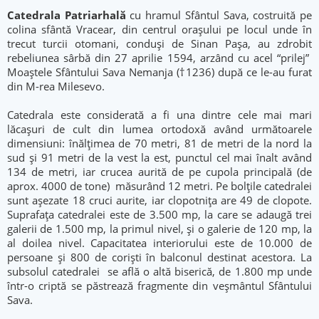
Catedrala Patriarhală
cu hramul Sfântul Sava, costruită pe
colina sfântă Vracear, din centrul oraşului pe locul unde în
trecut turcii otomani, conduşi de Sinan Paşa, au zdrobit
rebeliunea sârbă din 27 aprilie 1594, arzând cu acel “prilej”
Moaştele Sfântului Sava Nemanja (†1236) după ce le-au furat
din M-rea Milesevo.
Catedrala este considerată a fi una dintre cele mai mari
lăcaşuri de cult din lumea ortodoxă având următoarele
dimensiuni: înălţimea de 70 metri, 81 de metri de la nord la
sud şi 91 metri de la vest la est, punctul cel mai înalt având
134 de metri, iar crucea aurită de pe cupola principală (de
aprox. 4000 de tone) măsurând 12 metri. Pe bolţile catedralei
sunt aşezate 18 cruci aurite, iar clopotniţa are 49 de clopote.
Suprafaţa catedralei este de 3.500 mp, la care se adaugă trei
galerii de 1.500 mp, la primul nivel, şi o galerie de 120 mp, la
al doilea nivel. Capacitatea interiorului este de 10.000 de
persoane şi 800 de corişti în balconul destinat acestora. La
subsolul catedralei se află o altă biserică, de 1.800 mp unde
într-o criptă se păstrează fragmente din veşmântul Sfântului
Sava.