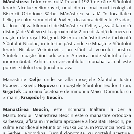
Mănăstirea Lelic
construită în anul 1929 de către Sfântului
Ierarh Nicolae Velimirovici, unul din cei mai mari teologi ai
Bisericii Ortodoxe Sârbe. Mănăstirea se află în localitatea
Lelic, pe culmea muntelui Povlen, deasupra defileului Gradac,
la doar câţiva kilometri de Mănăstirea Celije, aşezată la mică
distanţă de Valievo şi la aproximativ 2 ore distanţă de mers cu
maşina de oraşul Belgrad. Biserica mănăstirii este închinată
Sfântului Nicolae, în interior păstrându-se Moaştele Sfântului
Ierarh Nicolae Velimirovici, un sfânt al veacului nostru.
Sfintele moaşte fiind aduse din America unde sfântul a fost
înmormântat. Arhitectura ansamblului monahal actual este
potrivit stilului tradiţional morava.
Mănăstirile
Celje
unde se află moaştele Sfântului Iustin
Popovici, Kovilj,
Hopovo
cu moaştele Sfântului Teodor Tiron,
Grgetek
cu icoana făcătoare de minuni a Maicii Domnului cu
3 mâini,
Kruşedol
şi
Beocin
.
Manastirea Beocin
, este inchinata Inaltarii la Cer a
Mantuitorului. Manastirea Beocin este o manastire ortodoxa
sarbeasca, aflata in imediata apropiere a localitatii Beocin, pe
culmile nordice ale Muntilor Fruska Gora, in Provincia nordica
a Serbiei, Voivodina. Turnul clopotnita, cu portalul acestuia,