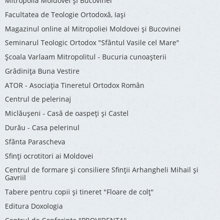
Mitropolia Moldovei și Bucovinei
Facultatea de Teologie Ortodoxă, Iaşi
Magazinul online al Mitropoliei Moldovei și Bucovinei
Seminarul Teologic Ortodox "Sfântul Vasile cel Mare"
Şcoala Varlaam Mitropolitul - Bucuria cunoaşterii
Grădinița Buna Vestire
ATOR - Asociaţia Tineretul Ortodox Român
Centrul de pelerinaj
Miclăușeni - Casă de oaspeţi şi Castel
Durău - Casa pelerinul
Sfânta Parascheva
Sfinți ocrotitori ai Moldovei
Centrul de formare și consiliere Sfinții Arhangheli Mihail și
Gavriil
Tabere pentru copii şi tineret "Floare de colţ"
Editura Doxologia