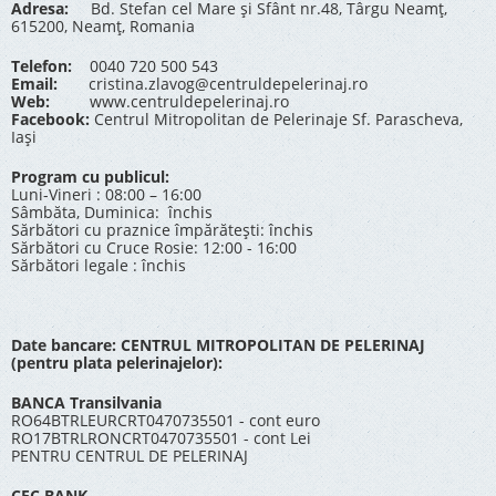
Adresa:
Bd. Stefan cel Mare și Sfânt nr.48, Târgu Neamț,
615200, Neamț, Romania
Telefon:
0040 720 500 543
Email:
cristina.zlavog@centruldepelerinaj.ro
Web:
www.centruldepelerinaj.ro
Facebook:
Centrul Mitropolitan de Pelerinaje Sf. Parascheva,
Iași
Program cu publicul:
Luni-Vineri : 08:00 – 16:00
Sâmbăta, Duminica: închis
Sărbători cu praznice împărătești: închis
Sărbători cu Cruce Rosie: 12:00 - 16:00
Sărbători legale : închis
Date bancare: CENTRUL MITROPOLITAN DE PELERINAJ
(pentru plata pelerinajelor):
BANCA Transilvania
RO64BTRLEURCRT0470735501 - cont euro
RO17BTRLRONCRT0470735501 - cont Lei
PENTRU CENTRUL DE PELERINAJ
CEC BANK