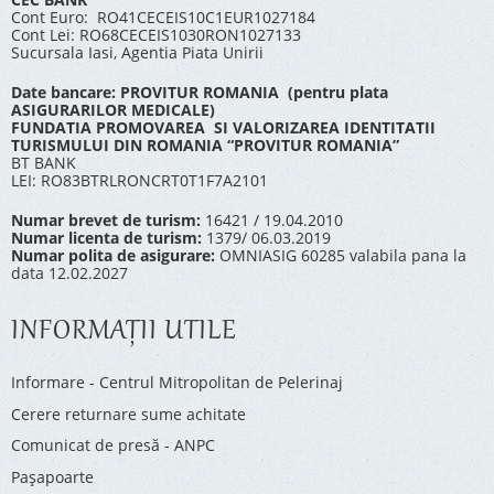
Cont Euro: RO41CECEIS10C1EUR1027184
Cont Lei: RO68CECEIS1030RON1027133
Sucursala Iasi, Agentia Piata Unirii
Date bancare: PROVITUR ROMANIA (pentru plata
ASIGURARILOR MEDICALE)
FUNDATIA PROMOVAREA SI VALORIZAREA IDENTITATII
TURISMULUI DIN ROMANIA “PROVITUR ROMANIA”
BT BANK
LEI: RO83BTRLRONCRT0T1F7A2101
Numar brevet de turism:
16421 / 19.04.2010
Numar licenta de turism:
1379/ 06.03.2019
Numar polita de asigurare:
OMNIASIG 60285 valabila pana la
data 12.02.2027
INFORMAŢII UTILE
Informare - Centrul Mitropolitan de Pelerinaj
Cerere returnare sume achitate
Comunicat de presă - ANPC
Pașapoarte