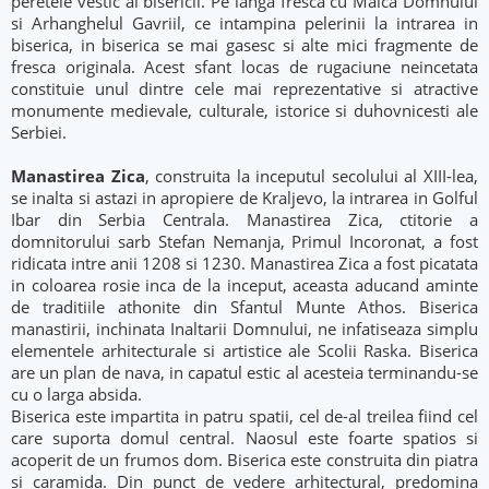
peretele vestic al bisericii. Pe langa fresca cu Maica Domnului
si Arhanghelul Gavriil, ce intampina pelerinii la intrarea in
biserica, in biserica se mai gasesc si alte mici fragmente de
fresca originala. Acest sfant locas de rugaciune neincetata
constituie unul dintre cele mai reprezentative si atractive
monumente medievale, culturale, istorice si duhovnicesti ale
Serbiei.
Manastirea Zica
, construita la inceputul secolului al XIII-lea,
se inalta si astazi in apropiere de Kraljevo, la intrarea in Golful
Ibar din Serbia Centrala. Manastirea Zica, ctitorie a
domnitorului sarb Stefan Nemanja, Primul Incoronat, a fost
ridicata intre anii 1208 si 1230. Manastirea Zica a fost picatata
in coloarea rosie inca de la inceput, aceasta aducand aminte
de traditiile athonite din Sfantul Munte Athos. Biserica
manastirii, inchinata Inaltarii Domnului, ne infatiseaza simplu
elementele arhitecturale si artistice ale Scolii Raska. Biserica
are un plan de nava, in capatul estic al acesteia terminandu-se
cu o larga absida.
Biserica este impartita in patru spatii, cel de-al treilea fiind cel
care suporta domul central. Naosul este foarte spatios si
acoperit de un frumos dom. Biserica este construita din piatra
si caramida. Din punct de vedere arhitectural, predomina