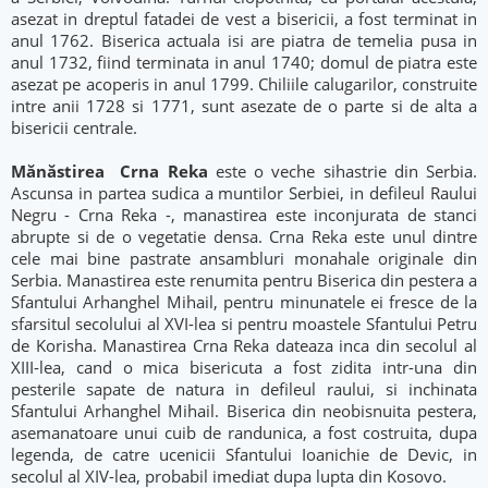
asezat in dreptul fatadei de vest a bisericii, a fost terminat in
anul 1762. Biserica actuala isi are piatra de temelia pusa in
anul 1732, fiind terminata in anul 1740; domul de piatra este
asezat pe acoperis in anul 1799. Chiliile calugarilor, construite
intre anii 1728 si 1771, sunt asezate de o parte si de alta a
bisericii centrale.
Mănăstirea Crna Reka
este o veche sihastrie din Serbia.
Ascunsa in partea sudica a muntilor Serbiei, in defileul Raului
Negru - Crna Reka -, manastirea este inconjurata de stanci
abrupte si de o vegetatie densa. Crna Reka este unul dintre
cele mai bine pastrate ansambluri monahale originale din
Serbia. Manastirea este renumita pentru Biserica din pestera a
Sfantului Arhanghel Mihail, pentru minunatele ei fresce de la
sfarsitul secolului al XVI-lea si pentru moastele Sfantului Petru
de Korisha. Manastirea Crna Reka dateaza inca din secolul al
XIII-lea, cand o mica bisericuta a fost zidita intr-una din
pesterile sapate de natura in defileul raului, si inchinata
Sfantului Arhanghel Mihail. Biserica din neobisnuita pestera,
asemanatoare unui cuib de randunica, a fost costruita, dupa
legenda, de catre ucenicii Sfantului Ioanichie de Devic, in
secolul al XIV-lea, probabil imediat dupa lupta din Kosovo.