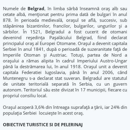
Numele de
Belgrad
, în limba sârbă înseamnă oraş alb sau
cetate albă, menţionat pentru prima dată de bulgari în anul
878. În perioada medievală, oraşul se află, succesiv, sub
stăpânirea bizantinilor, francilor, bulgarilor, ungurilor şi a
sârbilor. În 1521, Belgradul a fost cucerit de otomani
devenind reşedinţa Paşalâcului Belgrad, fiind declarat
principalul oraş al Europei Otomane. Oraşul a devenit capitala
Serbiei în anul 1841, după o perioadă de suzeranitate faţă de
Imperiile Otoman şi Austriac. Totuşi, partea de Nord a
oraşului a rămas alipita în cadrul Imperiului Austro-Ungar
până la destrămarea lui, în anul 1918. Oraşul unit a devenit
capitala Federatiei Iugoslavia, până în anul 2006, când
Muntenegru s-a declarat stat suveran. Belgradul are statutul
de unitate teritorială separată în Serbia, cu un guvern
autonom. Teritoriul său este divizat în 17 municipii, fiecare cu
propriul consiliu local.
Oraşul acoperă 3,6% din întreaga suprafaţă a ţării, iar 24% din
populaţia Serbiei locuieşte în acest oraş.
OBIECTIVE TURISTICE SI DE PELERINAJ