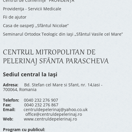
Centrul de Conferinţe "PROVIDENŢA"
Providenţa - Servicii Medicale
Fii de ajutor
Casa de oaspeți „Sfântul Nicolae”
Seminarul Ortodox Teologic din Iași „Sfântul Vasile cel Mare”
CENTRUL MITROPOLITAN DE
PELERINAJ SFÂNTA PARASCHEVA
Sediul central la Iași
Adresa:
Bd. Stefan cel Mare si Sfant, nr. 14,Iasi -
700064, Romania
Telefon:
0040 232 276 907
Fax:
0040 232 276 867
Email:
centruldepelerinaj@yahoo.co.uk
office@centruldepelerinaj.ro
Web:
www.centruldepelerinaj.ro
Program cu publicul: