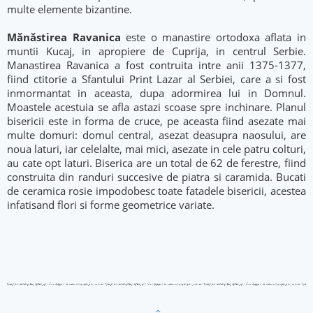
multe elemente bizantine.
Mănăstirea
Ravanica
este o manastire ortodoxa aflata in
muntii Kucaj, in apropiere de Cuprija, in centrul Serbie.
Manastirea Ravanica a fost contruita intre anii 1375-1377,
fiind ctitorie a Sfantului Print Lazar al Serbiei, care a si fost
inmormantat in aceasta, dupa adormirea lui in Domnul.
Moastele acestuia se afla astazi scoase spre inchinare. Planul
bisericii este in forma de cruce, pe aceasta fiind asezate mai
multe domuri: domul central, asezat deasupra naosului, are
noua laturi, iar celelalte, mai mici, asezate in cele patru colturi,
au cate opt laturi. Biserica are un total de 62 de ferestre, fiind
construita din randuri succesive de piatra si caramida. Bucati
de ceramica rosie impodobesc toate fatadele bisericii, acestea
infatisand flori si forme geometrice variate.