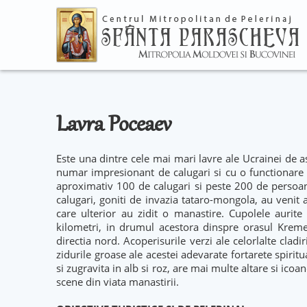
Lavra Poceaev
Este una dintre cele mai mari lavre ale Ucrainei de a
numar impresionant de calugari si cu o functionare 
aproximativ 100 de calugari si peste 200 de persoane 
calugari, goniti de invazia tataro-mongola, au venit
care ulterior au zidit o manastire. Cupolele aurite 
kilometri, in drumul acestora dinspre orasul Kremen
directia nord. Acoperisurile verzi ale celorlalte clad
zidurile groase ale acestei adevarate fortarete spiri
si zugravita in alb si roz, are mai multe altare si icoa
scene din viata manastirii.