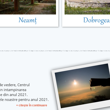
Neamț
Dobrogea
de vedere, Centrul
 in intampinarea
le din anul 2021.
ele noastre pentru anul 2021.
+ citeşte în continuare