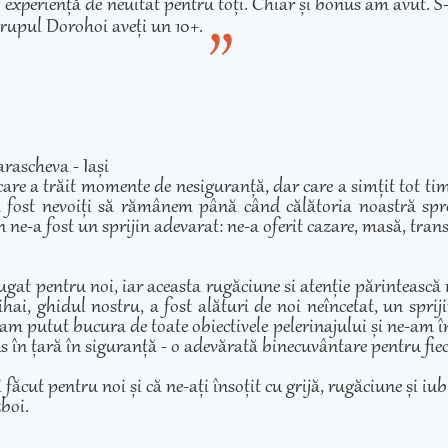
experiență de neuitat pentru toți. Chiar și bonus am avut. S-
rupul Dorohoi aveți un 10+.
rascheva - Iași
care a trăit momente de nesiguranță, dar care a simțit tot ti
 fost nevoiți să rămânem până când călătoria noastră spre 
 ne-a fost un sprijin adevarat: ne-a oferit cazare, masă, transp
ugat pentru noi, iar aceasta rugăciune si atenție părintească
hai, ghidul nostru, a fost alături de noi neîncetat, un sprij
am putut bucura de toate obiectivele pelerinajului și ne-am înd
adus în țară în siguranță - o adevărată binecuvântare pentru fie
cut pentru noi și că ne-ați însoțit cu grijă, rugăciune și iubir
zboi.