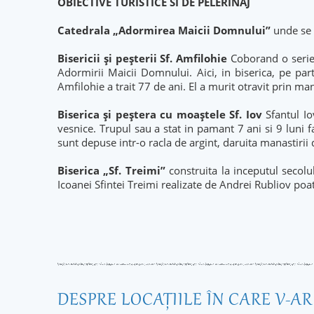
OBIECTIVE TURISTICE SI DE PELERINAJ
Catedrala „Adormirea Maicii Domnului”
unde se 
Bisericii şi peşterii Sf. Amfilohie
Coborand o serie 
Adormirii Maicii Domnului. Aici, in biserica, pe pa
Amfilohie a trait 77 de ani. El a murit otravit prin ma
Biserica şi peştera cu moaştele Sf. Iov
Sfantul Io
vesnice. Trupul sau a stat in pamant 7 ani si 9 lu
sunt depuse intr-o racla de argint, daruita manastiri
Biserica „Sf. Treimi”
construita la inceputul secolu
Icoanei Sfintei Treimi realizate de Andrei Rubliov poat
DESPRE LOCAŢIILE ÎN CARE V-A