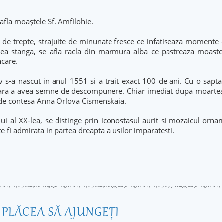
afla moaştele Sf. Amfilohie.
de trepte, strajuite de minunate fresce ce infatiseaza momente d
rtea stanga, se afla racla din marmura alba ce pastreaza moaste
ncare.
v s-a nascut in anul 1551 si a trait exact 100 de ani. Cu o sapta
ni fara a avea semne de descompunere. Chiar imediat dupa moarte
i de contesa Anna Orlova Cismenskaia.
lui al XX-lea, se distinge prin iconostasul aurit si mozaicul orna
e fi admirata in partea dreapta a usilor imparatesti.
R PLĂCEA SĂ AJUNGEŢI