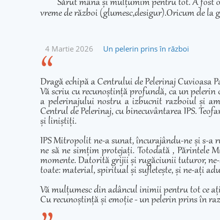
Sărut mâna și mulțumim pentru tot. A fost o 
vreme de război (glumesc,desigur).Oricum de la g
4 Martie 2026
Un pelerin prins în război
Dragă echipă a Centrului de Pelerinaj Cuvioasa Pa
Vă scriu cu recunoștință profundă, ca un pelerin 
a pelerinajului nostru a izbucnit razboiul și am
Centrul de Pelerinaj, cu binecuvântarea IPS. Teofan
și liniștiți.
IPS Mitropolit ne-a sunat, încurajându-ne și s-a r
ne să ne simțim protejați. Totodată , Părintele Mi
momente. Datorită grijii și rugăciunii tuturor, ne-
toate: material, spiritual și sufletește, și ne-ați 
Vă mulțumesc din adâncul inimii pentru tot ce ați fă
Cu recunoștință și emoție - un pelerin prins în ra