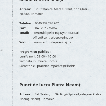
Adresa:
Bd. Stefan cel Mare si Sfant, nr. 14,Iasi -
700064, Romania
Telefon:
0040 232 276 907
Fax:
0040 232 276 867
Email:
centruldepelerinaj@yahoo.co.uk
office@centruldepelerinaj.ro
Web:
www.centruldepelerinaj.ro
iil
Program cu publicul:
Luni-Vineri : 08 :00 – 16 :00
Sâmbăta, Duminica: închis
Sărbători cu praznice împărătești: închis
Punct de lucru Piatra Neamț
Adresa:
Bld. Traian, nr. 3A, lângă Spitalul Județean Piatra
Neamț, Neamț, Romania