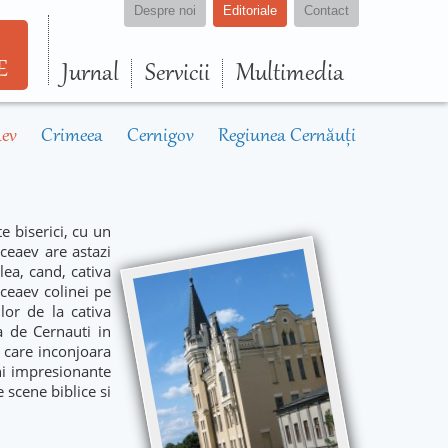
Despre noi
Editoriale
Contact
E
Jurnal
Servicii
Multimedia
aev
Crimeea
Cernigov
Regiunea Cernăuţi
e biserici, cu un
ceaev are astazi
lea, cand, cativa
ceaev colinei pe
lor de la cativa
a de Cernauti in
i care inconjoara
uni impresionante
e scene biblice si