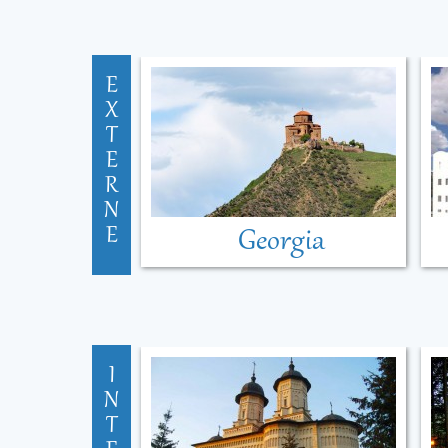
E
X
T
E
R
N
E
Georgia
I
N
T