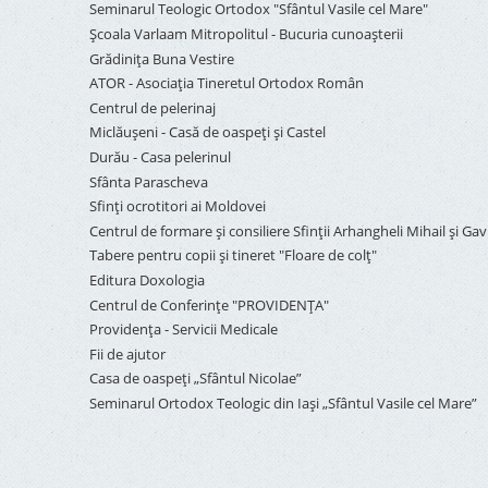
Seminarul Teologic Ortodox "Sfântul Vasile cel Mare"
Şcoala Varlaam Mitropolitul - Bucuria cunoaşterii
Grădinița Buna Vestire
ATOR - Asociaţia Tineretul Ortodox Român
Centrul de pelerinaj
Miclăușeni - Casă de oaspeţi şi Castel
Durău - Casa pelerinul
Sfânta Parascheva
Sfinți ocrotitori ai Moldovei
Centrul de formare și consiliere Sfinții Arhangheli Mihail și Gavr
Tabere pentru copii şi tineret "Floare de colţ"
Editura Doxologia
Centrul de Conferinţe "PROVIDENŢA"
Providenţa - Servicii Medicale
Fii de ajutor
Casa de oaspeți „Sfântul Nicolae”
Seminarul Ortodox Teologic din Iași „Sfântul Vasile cel Mare”