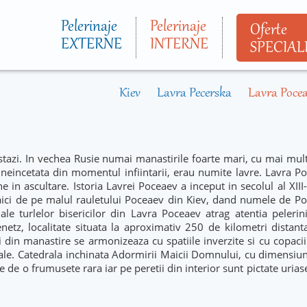
Mergi la
conţinutul
Pelerinaje
Pelerinaje
Oferte
principal
EXTERNE
INTERNE
SPECIAL
Kiev
Lavra Pecerska
Lavra Poce
stazi. In vechea Rusie numai manastirile foarte mari, cu mai mult
neincetata din momentul infiintarii, erau numite lavre. Lavra Po
in ascultare. Istoria Lavrei Poceaev a inceput in secolul al XIII-
 aici de pe malul rauletului Poceaev din Kiev, dand numele de Po
ale turlelor bisericilor din Lavra Poceaev atrag atentia pelerini
etz, localitate situata la aproximativ 250 de kilometri distant
iri din manastire se armonizeaza cu spatiile inverzite si cu copaci
tuale. Catedrala inchinata Adormirii Maicii Domnului, cu dimensi
ne de o frumusete rara iar pe peretii din interior sunt pictate urias