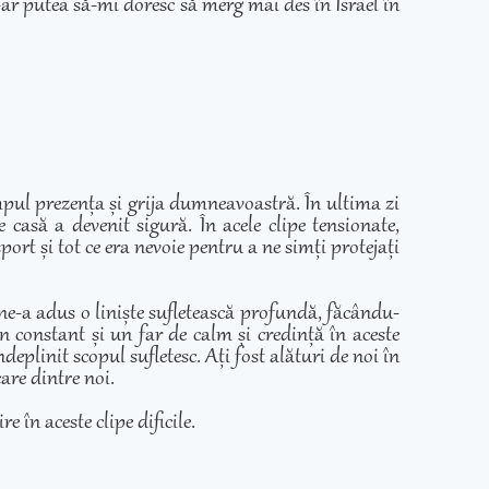
ar putea să-mi doresc să merg mai des în Israel în
mpul prezența și grija dumneavoastră. În ultima zi
casă a devenit sigură. În acele clipe tensionate,
ort și tot ce era nevoie pentru a ne simți protejați
 ne-a adus o liniște sufletească profundă, făcându-
in constant și un far de calm și credință în aceste
eplinit scopul sufletesc. Ați fost alături de noi în
care dintre noi.
e în aceste clipe dificile.