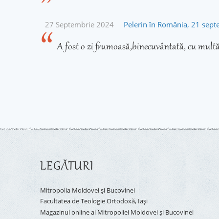
27 Septembrie 2024
Pelerin în România, 21 sep
A fost o zi frumoasă,binecuvântată, cu multă
LEGĂTURI
Mitropolia Moldovei și Bucovinei
Facultatea de Teologie Ortodoxă, Iaşi
Magazinul online al Mitropoliei Moldovei și Bucovinei