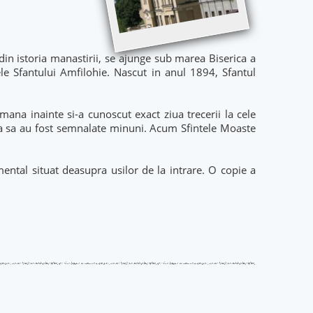
in istoria manastirii, se ajunge sub marea Biserica a
le Sfantului Amfilohie. Nascut in anul 1894, Sfantul
mana inainte si-a cunoscut exact ziua trecerii la cele
a sa au fost semnalate minuni. Acum Sfintele Moaste
mental situat deasupra usilor de la intrare. O copie a