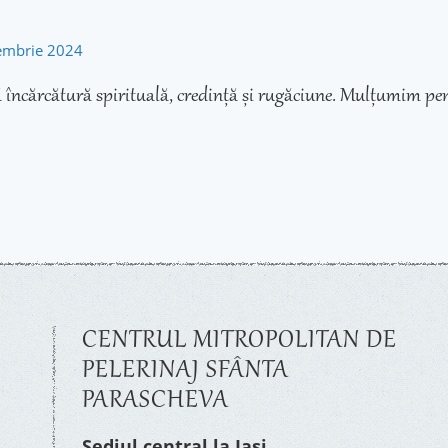
tembrie 2024
 încărcătură spirituală, credință și rugăciune. Mulțumim pen
CENTRUL MITROPOLITAN DE
PELERINAJ SFÂNTA
PARASCHEVA
Sediul central la Iași