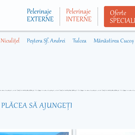
Mergi la
conţinutul
Pelerinaje
Pelerinaje
Oferte
principal
EXTERNE
INTERNE
SPECIAL
Niculițel
Peștera Sf. Andrei
Tulcea
Mănăstirea Cucoș
R PLĂCEA SĂ AJUNGEŢI