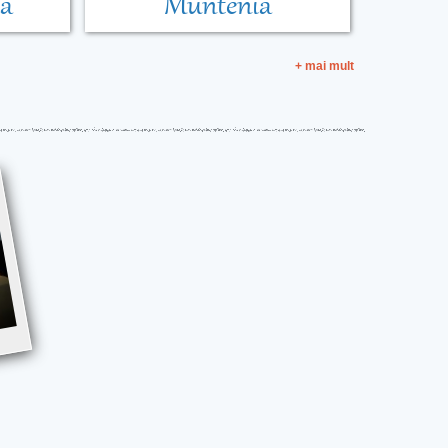
ia
Muntenia
+ mai mult