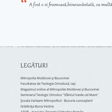
A fost o zi frumoasă,binecuvântată, cu multă
LEGĂTURI
Mitropolia Moldovei și Bucovinei
Facultatea de Teologie Ortodoxă, Iaşi
Magazinul online al Mitropoliei Moldovei și Bucovinei
Seminarul Teologic Ortodox "Sfântul Vasile cel Mare"
Şcoala Varlaam Mitropolitul - Bucuria cunoaşterii
Grădinița Buna Vestire
ATOR - Asociaţia Tineretul Ortodox Român