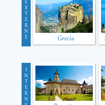
E
X
T
E
R
N
E
Grecia
I
N
T
E
R
N