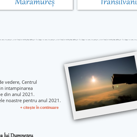
Maramureș
Transilvan
de vedere, Centrul
 in intampinarea
le din anul 2021.
ele noastre pentru anul 2021.
+ citeşte în continuare
rea lui Dumnezeu