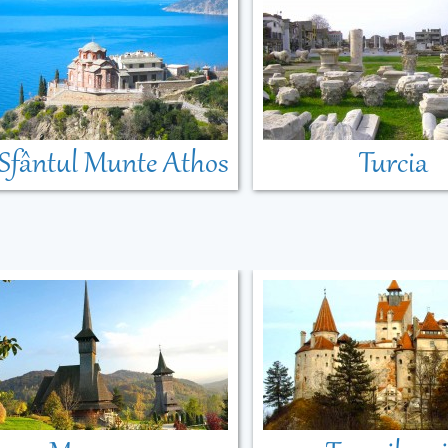
Sfântul Munte Athos
Turcia