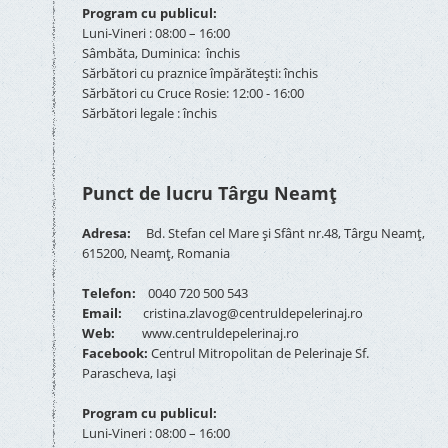
Program cu publicul:
Luni-Vineri : 08:00 – 16:00
Sâmbăta, Duminica: închis
Sărbători cu praznice împărătești: închis
Sărbători cu Cruce Rosie: 12:00 - 16:00
Sărbători legale : închis
Punct de lucru Târgu Neamț
Adresa:
Bd. Stefan cel Mare și Sfânt nr.48, Târgu Neamț,
615200, Neamț, Romania
Telefon:
0040 720 500 543
Email:
cristina.zlavog@centruldepelerinaj.ro
Web:
www.centruldepelerinaj.ro
Facebook:
Centrul Mitropolitan de Pelerinaje Sf.
Parascheva, Iași
Program cu publicul:
Luni-Vineri : 08:00 – 16:00