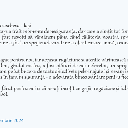
rascheva - Iași
care a trăit momente de nesiguranță, dar care a simțit tot ti
 fost nevoiți să rămânem până când călătoria noastră spre 
 ne-a fost un sprijin adevarat: ne-a oferit cazare, masă, transp
ugat pentru noi, iar aceasta rugăciune si atenție părintească
hai, ghidul nostru, a fost alături de noi neîncetat, un sprij
am putut bucura de toate obiectivele pelerinajului și ne-am înd
adus în țară în siguranță - o adevărată binecuvântare pentru fie
cut pentru noi și că ne-ați însoțit cu grijă, rugăciune și iubir
zboi.
tembrie 2024