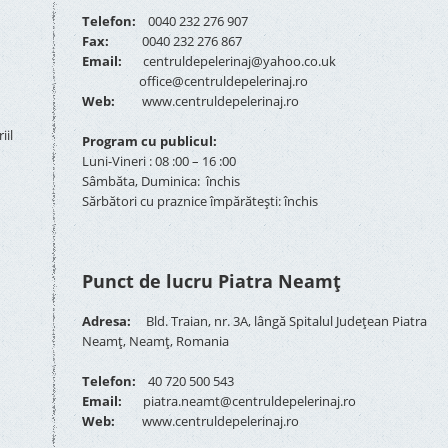
Telefon:
0040 232 276 907
Fax:
0040 232 276 867
Email:
centruldepelerinaj@yahoo.co.uk
office@centruldepelerinaj.ro
Web:
www.centruldepelerinaj.ro
iil
Program cu publicul:
Luni-Vineri : 08 :00 – 16 :00
Sâmbăta, Duminica: închis
Sărbători cu praznice împărătești: închis
Punct de lucru Piatra Neamț
Adresa:
Bld. Traian, nr. 3A, lângă Spitalul Județean Piatra
Neamț, Neamț, Romania
Telefon:
40 720 500 543
Email:
piatra.neamt@centruldepelerinaj.ro
Web:
www.centruldepelerinaj.ro