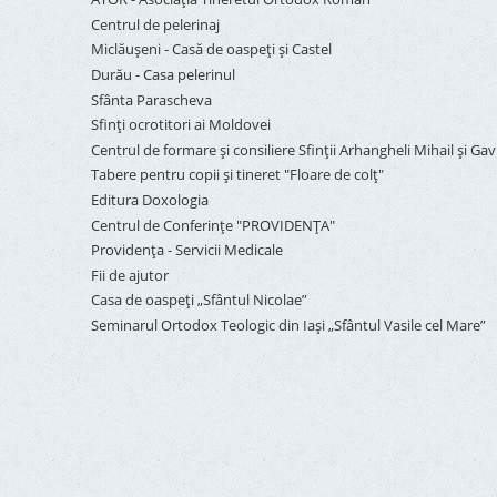
Centrul de pelerinaj
Miclăușeni - Casă de oaspeţi şi Castel
Durău - Casa pelerinul
Sfânta Parascheva
Sfinți ocrotitori ai Moldovei
Centrul de formare și consiliere Sfinții Arhangheli Mihail și Gavr
Tabere pentru copii şi tineret "Floare de colţ"
Editura Doxologia
Centrul de Conferinţe "PROVIDENŢA"
Providenţa - Servicii Medicale
Fii de ajutor
Casa de oaspeți „Sfântul Nicolae”
Seminarul Ortodox Teologic din Iași „Sfântul Vasile cel Mare”