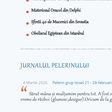
Misteriosul Oracol din Delphi
Sfintii 40 de Mucenici din Sevastia
Obeliscul Egiptean din Istanbul
JURNALUL PELERINULUI
4 Martie 2026
Pelerin grup Israel 21 - 28 februa
Sărut mâna și mulțumim pentru tot. A fost o 
vreme de război (glumesc,desigur).Oricum de la g