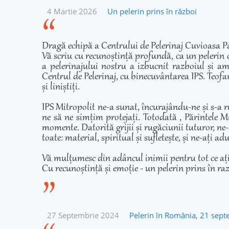
4 Martie 2026
Un pelerin prins în război
Dragă echipă a Centrului de Pelerinaj Cuvioasa Pa
Vă scriu cu recunoștință profundă, ca un pelerin 
a pelerinajului nostru a izbucnit razboiul și am
Centrul de Pelerinaj, cu binecuvântarea IPS. Teofan
și liniștiți.
IPS Mitropolit ne-a sunat, încurajându-ne și s-a r
ne să ne simțim protejați. Totodată , Părintele Mi
momente. Datorită grijii și rugăciunii tuturor, ne-
toate: material, spiritual și sufletește, și ne-ați 
Vă mulțumesc din adâncul inimii pentru tot ce ați fă
Cu recunoștință și emoție - un pelerin prins în ra
27 Septembrie 2024
Pelerin în România, 21 sep