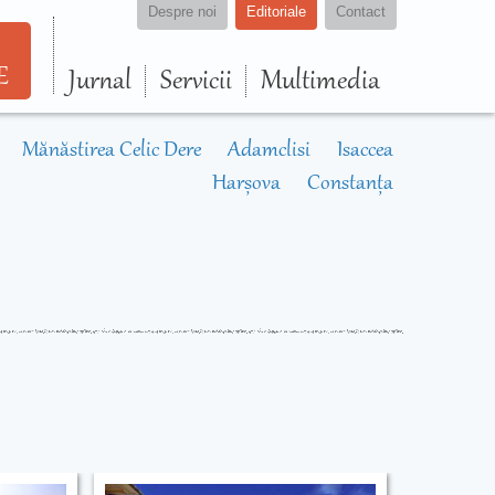
Despre noi
Editoriale
Contact
E
Jurnal
Servicii
Multimedia
Mănăstirea Celic Dere
Adamclisi
Isaccea
Harșova
Constanța