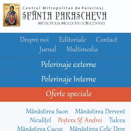
Mergi la
conţinutul
principal
Despre noi
Editoriale
Contact
Jurnal
Multimedia
Pelerinaje externe
Pelerinaje Interne
Oferte speciale
Mănăstirea Saon
Mănăstirea Dervent
Niculițel
Peștera Sf. Andrei
Tulcea
Mănăstirea Cucoș
Mănăstirea Celic Dere