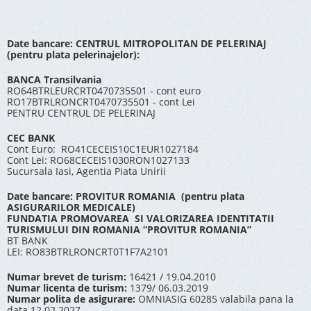
Date bancare: CENTRUL MITROPOLITAN DE PELERINAJ
(pentru plata pelerinajelor):
BANCA Transilvania
RO64BTRLEURCRT0470735501 - cont euro
RO17BTRLRONCRT0470735501 - cont Lei
PENTRU CENTRUL DE PELERINAJ
CEC BANK
Cont Euro: RO41CECEIS10C1EUR1027184
Cont Lei: RO68CECEIS1030RON1027133
Sucursala Iasi, Agentia Piata Unirii
Date bancare: PROVITUR ROMANIA (pentru plata
ASIGURARILOR MEDICALE)
FUNDATIA PROMOVAREA SI VALORIZAREA IDENTITATII
TURISMULUI DIN ROMANIA “PROVITUR ROMANIA”
BT BANK
LEI: RO83BTRLRONCRT0T1F7A2101
Numar brevet de turism:
16421 / 19.04.2010
Numar licenta de turism:
1379/ 06.03.2019
Numar polita de asigurare:
OMNIASIG 60285 valabila pana la
data 12.02.2027