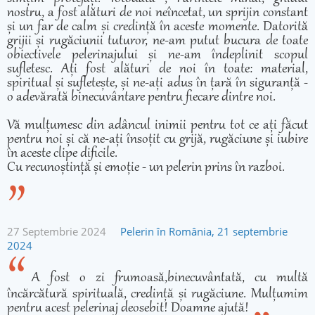
nostru, a fost alături de noi neîncetat, un sprijin constant
și un far de calm și credință în aceste momente. Datorită
grijii și rugăciunii tuturor, ne-am putut bucura de toate
obiectivele pelerinajului și ne-am îndeplinit scopul
sufletesc. Ați fost alături de noi în toate: material,
spiritual și sufletește, și ne-ați adus în țară în siguranță -
o adevărată binecuvântare pentru fiecare dintre noi.
Vă mulțumesc din adâncul inimii pentru tot ce ați făcut
pentru noi și că ne-ați însoțit cu grijă, rugăciune și iubire
în aceste clipe dificile.
Cu recunoștință și emoție - un pelerin prins în razboi.
27 Septembrie 2024
Pelerin în România, 21 septembrie
2024
A fost o zi frumoasă,binecuvântată, cu multă
încărcătură spirituală, credință și rugăciune. Mulțumim
pentru acest pelerinaj deosebit! Doamne ajută!