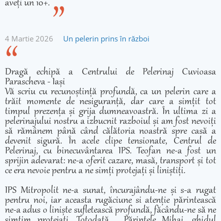
aveți un 10+.
4 Martie 2026
Un pelerin prins în război
Dragă echipă a Centrului de Pelerinaj Cuvioasa
Parascheva - Iași
Vă scriu cu recunoștință profundă, ca un pelerin care a
trăit momente de nesiguranță, dar care a simțit tot
timpul prezența și grija dumneavoastră. În ultima zi a
pelerinajului nostru a izbucnit razboiul și am fost nevoiți
să rămânem până când călătoria noastră spre casă a
devenit sigură. În acele clipe tensionate, Centrul de
Pelerinaj, cu binecuvântarea IPS. Teofan ne-a fost un
sprijin adevarat: ne-a oferit cazare, masă, transport și tot
ce era nevoie pentru a ne simți protejați și liniștiți.
IPS Mitropolit ne-a sunat, încurajându-ne și s-a rugat
pentru noi, iar aceasta rugăciune si atenție părintească
ne-a adus o liniște sufletească profundă, făcându-ne să ne
simțim protejați. Totodată , Părintele Mihai, ghidul