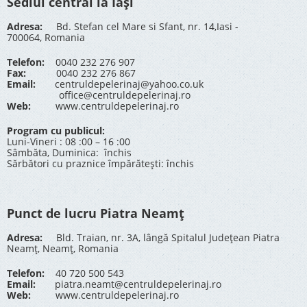
Sediul central la Iași
Adresa:
Bd. Stefan cel Mare si Sfant, nr. 14,Iasi -
700064, Romania
Telefon:
0040 232 276 907
Fax:
0040 232 276 867
Email:
centruldepelerinaj@yahoo.co.uk
office@centruldepelerinaj.ro
Web:
www.centruldepelerinaj.ro
Program cu publicul:
Luni-Vineri : 08 :00 – 16 :00
Sâmbăta, Duminica: închis
Sărbători cu praznice împărătești: închis
Punct de lucru Piatra Neamț
Adresa:
Bld. Traian, nr. 3A, lângă Spitalul Județean Piatra
Neamț, Neamț, Romania
Telefon:
40 720 500 543
Email:
piatra.neamt@centruldepelerinaj.ro
Web:
www.centruldepelerinaj.ro