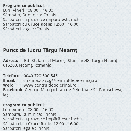
Program cu publicul:
Luni-Vineri : 08:00 – 16:00
Sâmbăta, Duminica: închis
Sărbători cu praznice împărătești: închis
Sărbători cu Cruce Rosie: 12:00 - 16:00
Sărbători legale : închis
Punct de lucru Târgu Neamț
Adresa:
Bd. Stefan cel Mare și Sfânt nr.48, Târgu Neamț,
615200, Neamț, Romania
Telefon:
0040 720 500 543
Email:
cristina.zlavog@centruldepelerinaj.ro
Web:
www.centruldepelerinaj.ro
Facebook:
Centrul Mitropolitan de Pelerinaje Sf. Parascheva,
Iași
Program cu publicul:
Luni-Vineri : 08:00 – 16:00
Sâmbăta, Duminica: închis
Sărbători cu praznice împărătești: închis
Sărbători cu Cruce Rosie: 12:00 - 16:00
Sărbători legale : închis