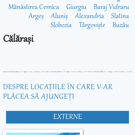
Mănăstirea Cernica
Giurgiu
Baraj Vidraru
Argeș
Aluniș
Alexandria
Slatina
Slobozia
Târgoviște
Buzău
Călărași
DESPRE LOCAŢIILE ÎN CARE V-AR
PLĂCEA SĂ AJUNGEŢI
EXTERNE