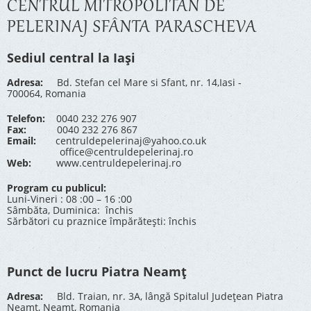
CENTRUL MITROPOLITAN DE
PELERINAJ SFÂNTA PARASCHEVA
Sediul central la Iași
Adresa:
Bd. Stefan cel Mare si Sfant, nr. 14,Iasi -
700064, Romania
Telefon:
0040 232 276 907
Fax:
0040 232 276 867
Email:
centruldepelerinaj@yahoo.co.uk
office@centruldepelerinaj.ro
Web:
www.centruldepelerinaj.ro
Program cu publicul:
Luni-Vineri : 08 :00 – 16 :00
Sâmbăta, Duminica: închis
Sărbători cu praznice împărătești: închis
Punct de lucru Piatra Neamț
Adresa:
Bld. Traian, nr. 3A, lângă Spitalul Județean Piatra
Neamț, Neamț, Romania