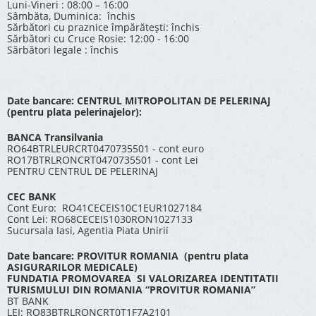
Luni-Vineri : 08:00 – 16:00
Sâmbăta, Duminica: închis
Sărbători cu praznice împărătești: închis
Sărbători cu Cruce Rosie: 12:00 - 16:00
Sărbători legale : închis
Date bancare: CENTRUL MITROPOLITAN DE PELERINAJ
(pentru plata pelerinajelor):
BANCA Transilvania
RO64BTRLEURCRT0470735501 - cont euro
RO17BTRLRONCRT0470735501 - cont Lei
PENTRU CENTRUL DE PELERINAJ
CEC BANK
Cont Euro: RO41CECEIS10C1EUR1027184
Cont Lei: RO68CECEIS1030RON1027133
Sucursala Iasi, Agentia Piata Unirii
Date bancare: PROVITUR ROMANIA (pentru plata
ASIGURARILOR MEDICALE)
FUNDATIA PROMOVAREA SI VALORIZAREA IDENTITATII
TURISMULUI DIN ROMANIA “PROVITUR ROMANIA”
BT BANK
LEI: RO83BTRLRONCRT0T1F7A2101