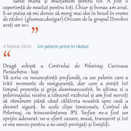
Sărut mâna și mulțumim pentru tot. A fost o
experiență de neuitat pentru toți. Chiar și bonus am avut.
S-ar putea să-mi doresc să merg mai des în Israel în vreme
de război (glumesc,desigur).Oricum de la grupul Dorohoi
aveți un 10+.
4 Martie 2026
Un pelerin prins în război
Dragă echipă a Centrului de Pelerinaj Cuvioasa
Parascheva - Iași
Vă scriu cu recunoștință profundă, ca un pelerin care a
trăit momente de nesiguranță, dar care a simțit tot
timpul prezența și grija dumneavoastră. În ultima zi a
pelerinajului nostru a izbucnit razboiul și am fost nevoiți
să rămânem până când călătoria noastră spre casă a
devenit sigură. În acele clipe tensionate, Centrul de
Pelerinaj, cu binecuvântarea IPS. Teofan ne-a fost un
sprijin adevarat: ne-a oferit cazare, masă, transport și tot
ce era nevoie pentru a ne simți protejați și liniștiți.