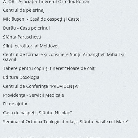
ATOR - Asociaţia Tineretul Ortodox Român
Centrul de pelerinaj
Miclăușeni - Casă de oaspeţi şi Castel
Durău - Casa pelerinul
Sfânta Parascheva
Sfinți ocrotitori ai Moldovei
Centrul de formare și consiliere Sfinții Arhangheli Mihail și
Gavriil
Tabere pentru copii şi tineret "Floare de colţ"
Editura Doxologia
Centrul de Conferinţe "PROVIDENŢA"
Providenţa - Servicii Medicale
Fii de ajutor
Casa de oaspeți „Sfântul Nicolae”
Seminarul Ortodox Teologic din Iași „Sfântul Vasile cel Mare”