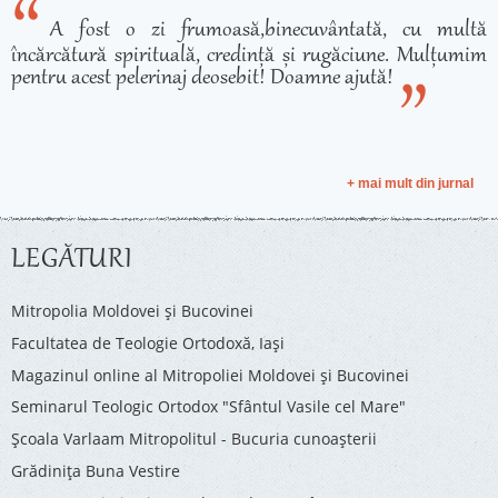
A fost o zi frumoasă,binecuvântată, cu multă
încărcătură spirituală, credință și rugăciune. Mulțumim
pentru acest pelerinaj deosebit! Doamne ajută!
+ mai mult din jurnal
LEGĂTURI
Mitropolia Moldovei și Bucovinei
Facultatea de Teologie Ortodoxă, Iaşi
Magazinul online al Mitropoliei Moldovei și Bucovinei
Seminarul Teologic Ortodox "Sfântul Vasile cel Mare"
Şcoala Varlaam Mitropolitul - Bucuria cunoaşterii
Grădinița Buna Vestire