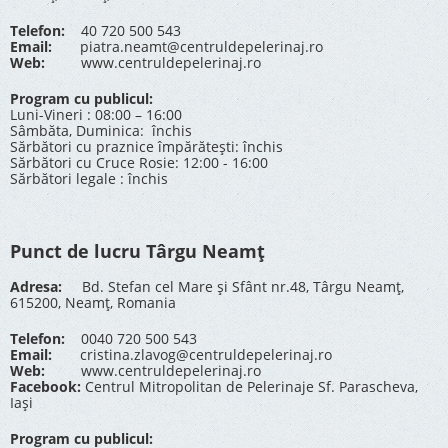
Telefon:
40 720 500 543
Email:
piatra.neamt@centruldepelerinaj.ro
Web:
www.centruldepelerinaj.ro
Program cu publicul:
Luni-Vineri : 08:00 – 16:00
Sâmbăta, Duminica: închis
Sărbători cu praznice împărătești: închis
Sărbători cu Cruce Rosie: 12:00 - 16:00
Sărbători legale : închis
Punct de lucru Târgu Neamț
Adresa:
Bd. Stefan cel Mare și Sfânt nr.48, Târgu Neamț,
615200, Neamț, Romania
Telefon:
0040 720 500 543
Email:
cristina.zlavog@centruldepelerinaj.ro
Web:
www.centruldepelerinaj.ro
Facebook:
Centrul Mitropolitan de Pelerinaje Sf. Parascheva,
Iași
Program cu publicul: