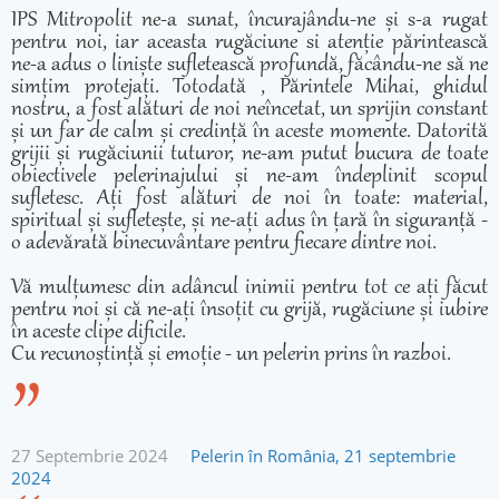
IPS Mitropolit ne-a sunat, încurajându-ne și s-a rugat
pentru noi, iar aceasta rugăciune si atenție părintească
ne-a adus o liniște sufletească profundă, făcându-ne să ne
simțim protejați. Totodată , Părintele Mihai, ghidul
nostru, a fost alături de noi neîncetat, un sprijin constant
și un far de calm și credință în aceste momente. Datorită
grijii și rugăciunii tuturor, ne-am putut bucura de toate
obiectivele pelerinajului și ne-am îndeplinit scopul
sufletesc. Ați fost alături de noi în toate: material,
spiritual și sufletește, și ne-ați adus în țară în siguranță -
o adevărată binecuvântare pentru fiecare dintre noi.
Vă mulțumesc din adâncul inimii pentru tot ce ați făcut
pentru noi și că ne-ați însoțit cu grijă, rugăciune și iubire
în aceste clipe dificile.
Cu recunoștință și emoție - un pelerin prins în razboi.
27 Septembrie 2024
Pelerin în România, 21 septembrie
2024