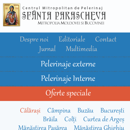
Mergi la
conţinutul
principal
Despre noi
Editoriale
Contact
Jurnal
Multimedia
Pelerinaje externe
Pelerinaje Interne
Oferte speciale
Călărași
Câmpina
Buzău
Bucureşti
Brăila
Colți
Curtea de Argeș
Mănăstirea Pasărea
Mănăstirea Ghighiu