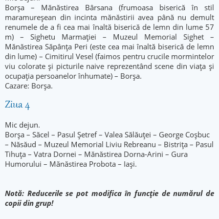
Borșa – Mănăstirea Bârsana (frumoasa biserică în stil
maramureșean din incinta mănăstirii avea până nu demult
renumele de a fi cea mai înaltă biserică de lemn din lume 57
m) – Sighetu Marmației – Muzeul Memorial Sighet –
Mănăstirea Săpânța Peri (este cea mai înaltă biserică de lemn
din lume) – Cimitirul Vesel (faimos pentru crucile mormintelor
viu colorate și picturile naive reprezentând scene din viața și
ocupația persoanelor înhumate) – Borșa.
Cazare: Borșa.
Ziua 4
Mic dejun.
Borșa – Săcel – Pasul Șetref – Valea Sălăuței – George Coșbuc
– Năsăud – Muzeul Memorial Liviu Rebreanu – Bistrița – Pasul
Tihuța – Vatra Dornei – Mănăstirea Dorna-Arini – Gura
Humorului – Mănăstirea Probota – Iași.
Notă: Reducerile se pot modifica în funcție de numărul de
copii din grup!