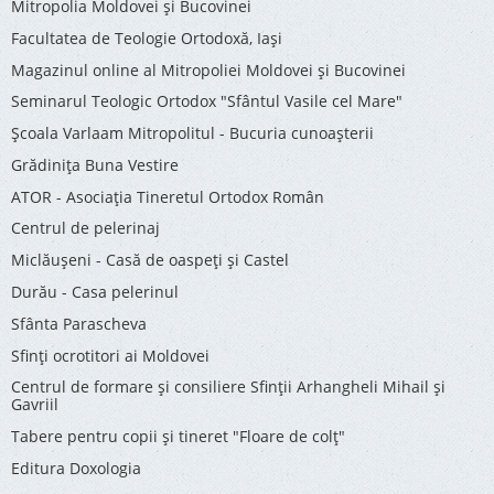
Mitropolia Moldovei și Bucovinei
Facultatea de Teologie Ortodoxă, Iaşi
Magazinul online al Mitropoliei Moldovei și Bucovinei
Seminarul Teologic Ortodox "Sfântul Vasile cel Mare"
Şcoala Varlaam Mitropolitul - Bucuria cunoaşterii
Grădinița Buna Vestire
ATOR - Asociaţia Tineretul Ortodox Român
Centrul de pelerinaj
Miclăușeni - Casă de oaspeţi şi Castel
Durău - Casa pelerinul
Sfânta Parascheva
Sfinți ocrotitori ai Moldovei
Centrul de formare și consiliere Sfinții Arhangheli Mihail și
Gavriil
Tabere pentru copii şi tineret "Floare de colţ"
Editura Doxologia