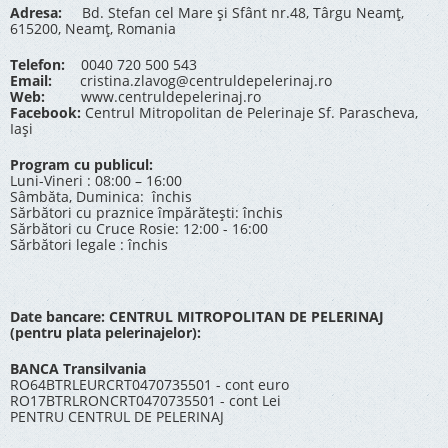
Adresa:
Bd. Stefan cel Mare și Sfânt nr.48, Târgu Neamț,
615200, Neamț, Romania
Telefon:
0040 720 500 543
Email:
cristina.zlavog@centruldepelerinaj.ro
Web:
www.centruldepelerinaj.ro
Facebook:
Centrul Mitropolitan de Pelerinaje Sf. Parascheva,
Iași
Program cu publicul:
Luni-Vineri : 08:00 – 16:00
Sâmbăta, Duminica: închis
Sărbători cu praznice împărătești: închis
Sărbători cu Cruce Rosie: 12:00 - 16:00
Sărbători legale : închis
Date bancare: CENTRUL MITROPOLITAN DE PELERINAJ
(pentru plata pelerinajelor):
BANCA Transilvania
RO64BTRLEURCRT0470735501 - cont euro
RO17BTRLRONCRT0470735501 - cont Lei
PENTRU CENTRUL DE PELERINAJ