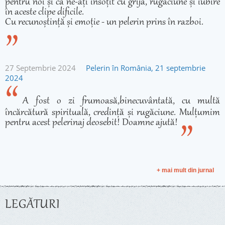
pentru noi și că ne-ați însoțit cu grijă, rugăciune și iubire
în aceste clipe dificile.
Cu recunoștință și emoție - un pelerin prins în razboi.
27 Septembrie 2024
Pelerin în România, 21 septembrie
2024
A fost o zi frumoasă,binecuvântată, cu multă
încărcătură spirituală, credință și rugăciune. Mulțumim
pentru acest pelerinaj deosebit! Doamne ajută!
+ mai mult din jurnal
LEGĂTURI