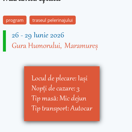
program
traseul pelerinajului
26
-
29 Iunie 2026
Gura Humorului
Maramureș
Locul de plecare:
Iaşi
Nopţi de cazare:
3
Tip masă:
Mic dejun
Tip transport:
Autocar