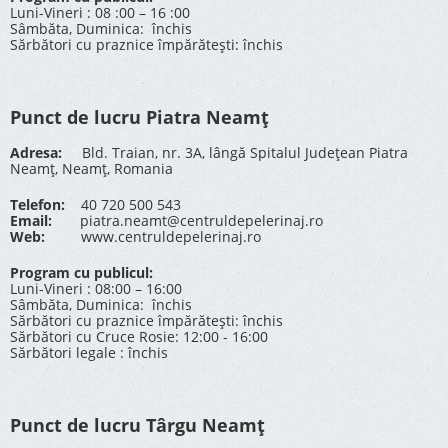
Luni-Vineri : 08 :00 – 16 :00
Sâmbăta, Duminica: închis
Sărbători cu praznice împărătești: închis
Punct de lucru Piatra Neamț
Adresa:
Bld. Traian, nr. 3A, lângă Spitalul Județean Piatra
Neamț, Neamț, Romania
Telefon:
40 720 500 543
Email:
piatra.neamt@centruldepelerinaj.ro
Web:
www.centruldepelerinaj.ro
Program cu publicul:
Luni-Vineri : 08:00 – 16:00
Sâmbăta, Duminica: închis
Sărbători cu praznice împărătești: închis
Sărbători cu Cruce Rosie: 12:00 - 16:00
Sărbători legale : închis
Punct de lucru Târgu Neamț