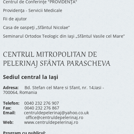
Centrul de Conferinţe "PROVIDENŢA"
Providenţa - Servicii Medicale
Fii de ajutor
Casa de oaspeți „Sfântul Nicolae”
Seminarul Ortodox Teologic din Iași „Sfântul Vasile cel Mare”
CENTRUL MITROPOLITAN DE
PELERINAJ SFÂNTA PARASCHEVA
Sediul central la Iași
Adresa:
Bd. Stefan cel Mare si Sfant, nr. 14,Iasi -
700064, Romania
Telefon:
0040 232 276 907
Fax:
0040 232 276 867
Email:
centruldepelerinaj@yahoo.co.uk
office@centruldepelerinaj.ro
Web:
www.centruldepelerinaj.ro
Program cu publicul: