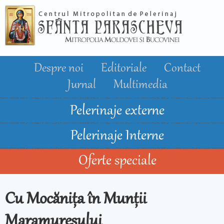
Mergi la
conţinutul
principal
Despre noi
Editoriale
Contact
Jurnal
Multimedia
Pelerinaje externe
Pelerinaje Interne
Oferte speciale
Cu Mocănița în Munții
Maramureșului