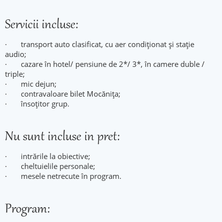
Servicii incluse:
· transport auto clasificat, cu aer condiționat și stație
audio;
· cazare în hotel/ pensiune de 2*/ 3*, în camere duble /
triple;
· mic dejun;
· contravaloare bilet Mocănița;
· însoțitor grup.
Nu sunt incluse in pret:
· intrările la obiective;
· cheltuielile personale;
· mesele netrecute în program.
Program: