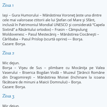
Ziua 1
Iași – Gura Humorului – Mănăstirea Voroneț (este una dintre
cele mai valoroase ctitorii ale lui Ștefan cel Mare și Sfânt,
inclusă în Patrimoniul Mondial UNESCO și considerată “Capela
Sixtină” a Răsăritului ortodox) – Frasin – Câmpulung
Moldovenesc – Pasul Mestecăniș – Mănăstirea Ciocănești –
Cârlibaba – Pasul Prislop (scurtă oprire) –– Borșa.
Cazare: Borșa.
Ziua 2
Mic dejun.
Borșa – Vișeu de Sus – plimbare cu Mocănița pe Valea
Vaserului – Biserica Bogdan Vodă – Muzeul Țărăncii Române
din Dragomirești – Mănăstirea Moisei (închinare la icoana
făcătoare de minuni a Maicii Domnului) – Borșa.
Cazare: Borșa.
Ziua 3
Mic dejun.