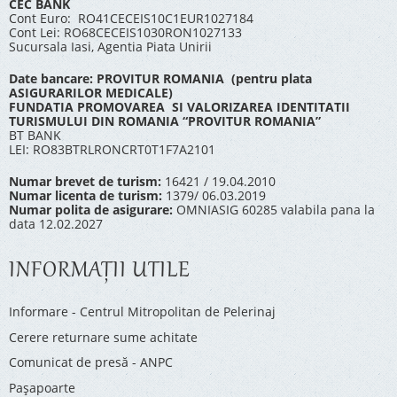
CEC BANK
Cont Euro: RO41CECEIS10C1EUR1027184
Cont Lei: RO68CECEIS1030RON1027133
Sucursala Iasi, Agentia Piata Unirii
Date bancare: PROVITUR ROMANIA (pentru plata
ASIGURARILOR MEDICALE)
FUNDATIA PROMOVAREA SI VALORIZAREA IDENTITATII
TURISMULUI DIN ROMANIA “PROVITUR ROMANIA”
BT BANK
LEI: RO83BTRLRONCRT0T1F7A2101
Numar brevet de turism:
16421 / 19.04.2010
Numar licenta de turism:
1379/ 06.03.2019
Numar polita de asigurare:
OMNIASIG 60285 valabila pana la
data 12.02.2027
INFORMAŢII UTILE
Informare - Centrul Mitropolitan de Pelerinaj
Cerere returnare sume achitate
Comunicat de presă - ANPC
Pașapoarte