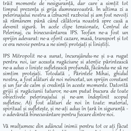
trăit momente de nesiguranță, dar care a simțit tot
timpul prezența și grija dumneavoastră. În ultima zi a
pelerinajului nostru a izbucnit razboiul și am fost nevoiți
să rămânem până când călătoria noastră spre casă a
devenit sigură. În acele clipe tensionate, Centrul de
Pelerinaj, cu binecuvântarea IPS. Teofan ne-a fost un
sprijin adevarat: ne-a oferit cazare, masă, transport și tot
ce era nevoie pentru a ne simți protejați și liniștiți.
IPS Mitropolit ne-a sunat, încurajându-ne și s-a rugat
pentru noi, iar aceasta rugăciune si atenție părintească
ne-a adus o liniște sufletească profundă, făcându-ne să ne
simțim protejați. Totodată , Părintele Mihai, ghidul
nostru, a fost alături de noi neîncetat, un sprijin constant
și un far de calm și credință în aceste momente. Datorită
grijii și rugăciunii tuturor, ne-am putut bucura de toate
obiectivele pelerinajului și ne-am îndeplinit scopul
sufletesc. Ați fost alături de noi în toate: material,
spiritual și sufletește, și ne-ați adus în țară în siguranță -
o adevărată binecuvântare pentru fiecare dintre noi.
Vă mulțumesc din adâncul inimii pentru tot ce ați făcut