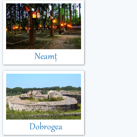
Neamț
Dobrogea