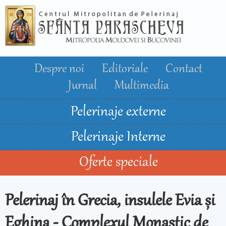
Mergi la
conţinutul
principal
Despre noi
Editoriale
Contact
Jurnal
Multimedia
Pelerinaje externe
Pelerinaje Interne
Oferte speciale
Pelerinaj în Grecia, insulele Evia și
Eghina - Complexul Monastic de