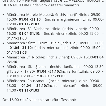
Ora 07: 15 - Ne vom deplasa către COMPLEXUL MONASTIC
DE LA METEORA unde vom vizita trei mănăstiri.
Mănăstirea Marele Meteoră: (închis marți) zilnic : 09:30 –
15:00-
01.04 -31.10
; (închis marți,miercuri) zilnic 09:00-
15:00
- 01.11-31.03
Mănăstirea Sf. Varlaam: zilnic (închis vineri): 09:00 –
16:00-
01.04-31.10;
(închis vineri) zilnic 09:00-15:00
-
01.11-31.03
Mănăstirea Sfintei Treimi: zilnic (închis joi): 09:00 – 17:00
-
01.04 -31.10;
(închis miercuri, joi) zilnic 09:00-15:00
-
01.11-31.03
Mănăstirea Sf. Nicolae: (închis vineri): 09:00- 15:30-
01.04
-31.10
Mănăstirea Sf. Ștefan: (închis luni):zilnic 09:00-13:30
și15:30 – 17:30-
01.04 -31.10;
(închis luni):zilnic 09:00 –
13:30 și 15:30 – 17:30-
01.11-31.03
Mănăstirea Roussanou: (închis miercuri) zilnic 09:00 –
18:00-
01.04 -31.10;
(închis miercuri) zilnic 09:00-
14:00
- 01.11-31.03
Ora 16:00 cel târziu deplasare către Tesalonic.