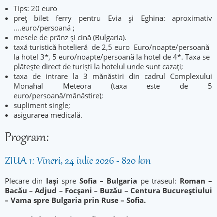
Tips: 20 euro
preț bilet ferry pentru Evia și Eghina: aproximativ
....euro/persoană ;
mesele de prânz și cină (Bulgaria).
taxă turistică hotelieră de 2,5 euro Euro/noapte/persoană
la hotel 3*, 5 euro/noapte/persoană la hotel de 4*. Taxa se
plătește direct de turiști la hotelul unde sunt cazați;
taxa de intrare la 3 mănăstiri din cadrul Complexului
Monahal Meteora (taxa este de 5
euro/persoană/mănăstire);
supliment single;
asigurarea medicală.
Program:
ZIUA 1: Vineri, 24 iulie 2026 - 820 km
Plecare din
Iași
spre
Sofia – Bulgaria
pe traseul:
Roman –
Bacău – Adjud – Focșani – Buzău – Centura Bucureștiului
– Vama spre Bulgaria prin Ruse – Sofia.