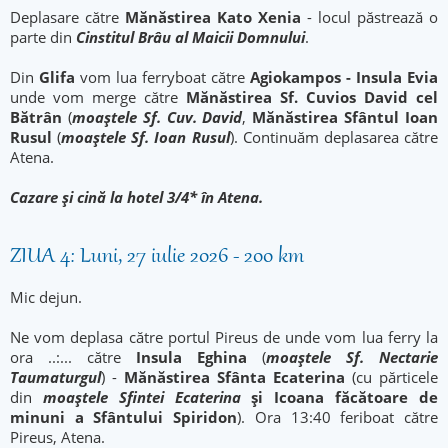
Deplasare către
Mănăstirea Kato Xenia
- locul păstrează o
parte din
Cinstitul Brâu al Maicii Domnului
.
Din
Glifa
vom lua ferryboat către
Agiokampos - Insula Evia
unde vom merge către
Mănăstirea Sf. Cuvios David cel
Bătrân
(
moaştele Sf. Cuv. David
,
Mănăstirea Sfântul Ioan
Rusul
(
moaştele Sf. Ioan Rusul
). Continuăm deplasarea către
Atena.
Cazare și cină la hotel 3/4* în Atena.
ZIUA 4: Luni, 27 iulie 2026 - 200 km
Mic dejun.
Ne vom deplasa către portul Pireus de unde vom lua ferry la
ora ..:... către
Insula Eghina
(
moaştele Sf. Nectarie
Taumaturgul
) -
Mănăstirea Sfânta Ecaterina
(cu părticele
din
moaștele Sfintei Ecaterina
și Icoana făcătoare de
minuni a Sfântului Spiridon
). Ora 13:40 feriboat către
Pireus, Atena.