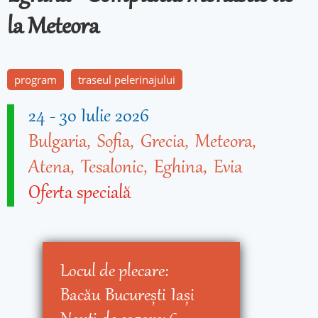
la Meteora
program
traseul pelerinajului
24
-
30 Iulie 2026
Bulgaria
Sofia
Grecia
Meteora
Atena
Tesalonic
Eghina
Evia
Oferta specială
Locul de plecare:
Bacău
Bucureşti
Iaşi