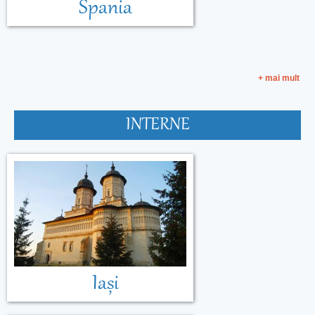
Spania
+ mai mult
INTERNE
Malta
Muntenegru
Iași