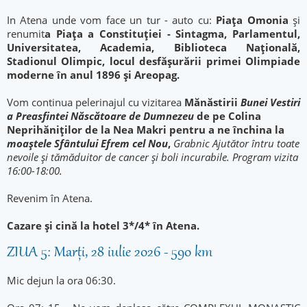
In Atena unde vom face un tur - auto cu:
Piața Omonia
și
renumit
a Piața a Constituției - Sintagma, Parlamentul,
Universitatea, Academia, Biblioteca Națională,
Stadionul Olimpic, locul desfășurării primei Olimpiade
moderne în anul 1896 și Areopag.
Vom continua pelerinajul cu vizitarea
Mănăstirii
Bunei Vestiri
a Preasfintei Născătoare de Dumnezeu
de pe Colina
Neprihăniților de la Nea Makri pentru a ne închina la
moaștele Sfântului Efrem cel Nou
,
Grabnic Ajutător înt
ru toate
nevoile şi tămăduitor de cancer şi boli incurabile. Program vizita
16:00-18:00.
Revenim în Atena.
Cazare și cină la hotel 3*/4* în Atena.
ZIUA 5: Marți, 28 iulie 2026 - 590 km
Mic dejun la ora 06:30.