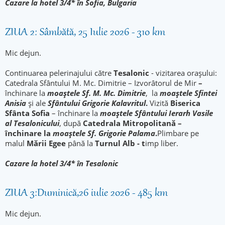
Cazare la hotel 3/4* în Sofia, Bulgaria
ZIUA 2: Sâmbătă, 25 Iulie 2026 - 310 km
Mic dejun.
Continuarea pelerinajului către
Tesalonic
- vizitarea orașului:
Catedrala Sfântului M. Mc. Dimitrie – Izvorâtorul de Mir
–
închinare la
moaștele Sf. M. Mc. Dimitrie
, la
moaștele Sfintei
Anisia
și ale
Sfântului Grigorie Kalavritul
.
Vizită
Biserica
Sfânta Sofia
– închinare la
moaștele Sfântului Ierarh Vasile
al Tesalonicului
, după
Catedrala Mitropolitană –
închinare la
moaștele Sf. Grigorie Palama
.
Plimbare pe
malul
Mării Egee
până la
Turnul Alb - t
imp liber.
Cazare la hotel 3/4* în Tesalonic
ZIUA 3:Duminică,26 iulie 2026 - 485 km
Mic dejun.