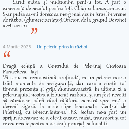
Sărut mâna și mulțumim pentru tot. A fost o
experiență de neuitat pentru toți. Chiar și bonus am avut.
S-ar putea să-mi doresc să merg mai des în Israel în vreme
de război (glumesc,desigur).Oricum de la grupul Dorohoi
aveți un 10+.
4 Martie 2026
Un pelerin prins în război
Dragă echipă a Centrului de Pelerinaj Cuvioasa
Parascheva - Iași
Vă scriu cu recunoștință profundă, ca un pelerin care a
trăit momente de nesiguranță, dar care a simțit tot
timpul prezența și grija dumneavoastră. În ultima zi a
pelerinajului nostru a izbucnit razboiul și am fost nevoiți
să rămânem până când călătoria noastră spre casă a
devenit sigură. În acele clipe tensionate, Centrul de
Pelerinaj, cu binecuvântarea IPS. Teofan ne-a fost un
sprijin adevarat: ne-a oferit cazare, masă, transport și tot
ce era nevoie pentru a ne simți protejați și liniștiți.