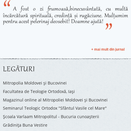
A fost o zi frumoasă,binecuvântată, cu multă
încărcătură spirituală, credință și rugăciune. Mulțumim
pentru acest pelerinaj deosebit! Doamne ajută!
+ mai mult din jurnal
LEGĂTURI
Mitropolia Moldovei și Bucovinei
Facultatea de Teologie Ortodoxă, Iaşi
Magazinul online al Mitropoliei Moldovei și Bucovinei
Seminarul Teologic Ortodox "Sfântul Vasile cel Mare"
Şcoala Varlaam Mitropolitul - Bucuria cunoaşterii
Grădinița Buna Vestire