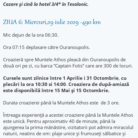
Cazare și cină la hotel 3/4* în Tesalonic.
ZIUA 6: Miercuri,29 iulie 2029 -490 km
Mic dejun de la ora 06:30.
Ora 07:15 deplasare către Ouranoupolis.
Croazieră spre Muntele Athos pleacă din Ouranoupolis de
două ori pe zi, cu barca “Captain Fotis” care are 300 de locuri.
Cursele sunt zilnice între 1 Aprilie i 31 Octombrie
,
cu
plecări la ora 10:30 si 14:00
.
Croaziera de după-amiază
este disponibilă între 15 Mai și 15 Octombrie.
Durata croazierei pânâ la Muntele Athos este de 3 ore.
Întreaga experiență a acestei croaziere până la Muntele Athos
este unică. Pentru aproximativ 40 de minute, până la
ajungerea la prima mănăstire, vizitatorii pot admira miracolul
naturii, neatins de om: plaje unice și frumuseți sălbatice și