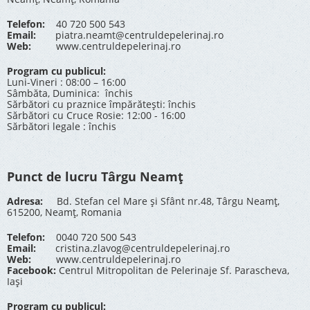
Telefon:
40 720 500 543
Email:
piatra.neamt@centruldepelerinaj.ro
Web:
www.centruldepelerinaj.ro
Program cu publicul:
Luni-Vineri : 08:00 – 16:00
Sâmbăta, Duminica: închis
Sărbători cu praznice împărătești: închis
Sărbători cu Cruce Rosie: 12:00 - 16:00
Sărbători legale : închis
Punct de lucru Târgu Neamț
Adresa:
Bd. Stefan cel Mare și Sfânt nr.48, Târgu Neamț,
615200, Neamț, Romania
Telefon:
0040 720 500 543
Email:
cristina.zlavog@centruldepelerinaj.ro
Web:
www.centruldepelerinaj.ro
Facebook:
Centrul Mitropolitan de Pelerinaje Sf. Parascheva,
Iași
Program cu publicul: