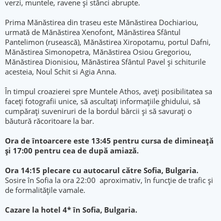
verzi, muntele, ravene și stânci abrupte.
Prima Mănăstirea din traseu este Mănăstirea Dochiariou,
urmată de Mănăstirea Xenofont, Mănăstirea Sfântul
Pantelimon (rusească), Mănăstirea Xiropotamu, portul Dafni,
Mănăstirea Simonopetra, Mănăstirea Osiou Gregoriou,
Mănăstirea Dionisiou, Mănăstirea Sfântul Pavel și schiturile
acesteia, Noul Schit si Agia Anna.
În timpul croazierei spre Muntele Athos, aveți posibilitatea sa
faceți fotografii unice, să ascultați informațiile ghidului, să
cumpărați suveniruri de la bordul bărcii și să savurați o
băutură răcoritoare la bar.
Ora de întoarcere este 13:45 pentru cursa de dimineață
și 17:00 pentru cea de după amiază.
Ora 14:15 plecare cu autocarul către Sofia, Bulgaria.
Sosire în Sofia la ora 22:00 aproximativ, în funcție de trafic și
de formalitățile vamale.
Cazare la hotel 4*
în Sofia, Bulgaria.