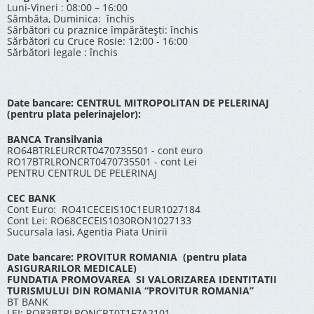
Luni-Vineri : 08:00 – 16:00
Sâmbăta, Duminica: închis
Sărbători cu praznice împărătești: închis
Sărbători cu Cruce Rosie: 12:00 - 16:00
Sărbători legale : închis
Date bancare: CENTRUL MITROPOLITAN DE PELERINAJ
(pentru plata pelerinajelor):
BANCA Transilvania
RO64BTRLEURCRT0470735501 - cont euro
RO17BTRLRONCRT0470735501 - cont Lei
PENTRU CENTRUL DE PELERINAJ
CEC BANK
Cont Euro: RO41CECEIS10C1EUR1027184
Cont Lei: RO68CECEIS1030RON1027133
Sucursala Iasi, Agentia Piata Unirii
Date bancare: PROVITUR ROMANIA (pentru plata
ASIGURARILOR MEDICALE)
FUNDATIA PROMOVAREA SI VALORIZAREA IDENTITATII
TURISMULUI DIN ROMANIA “PROVITUR ROMANIA”
BT BANK
LEI: RO83BTRLRONCRT0T1F7A2101