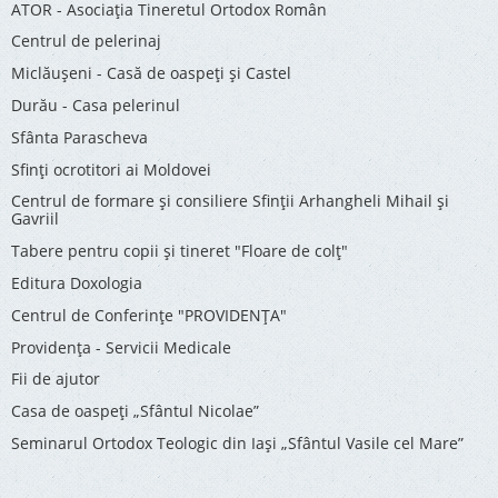
ATOR - Asociaţia Tineretul Ortodox Român
Centrul de pelerinaj
Miclăușeni - Casă de oaspeţi şi Castel
Durău - Casa pelerinul
Sfânta Parascheva
Sfinți ocrotitori ai Moldovei
Centrul de formare și consiliere Sfinții Arhangheli Mihail și
Gavriil
Tabere pentru copii şi tineret "Floare de colţ"
Editura Doxologia
Centrul de Conferinţe "PROVIDENŢA"
Providenţa - Servicii Medicale
Fii de ajutor
Casa de oaspeți „Sfântul Nicolae”
Seminarul Ortodox Teologic din Iași „Sfântul Vasile cel Mare”