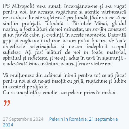
IPS Mitropolit ne-a sunat, încurajându-ne și s-a rugat
pentru noi, iar aceasta rugăciune si atenție părintească
ne-a adus o liniște sufletească profundă, făcându-ne să ne
simțim protejați. Totodată , Părintele Mihai, ghidul
nostru, a fost alături de noi neîncetat, un sprijin constant
și un far de calm și credință în aceste momente. Datorită
grijii și rugăciunii tuturor, ne-am putut bucura de toate
obiectivele pelerinajului și ne-am îndeplinit scopul
sufletesc. Ați fost alături de noi în toate: material,
spiritual și sufletește, și ne-ați adus în țară în siguranță -
o adevărată binecuvântare pentru fiecare dintre noi.
Vă mulțumesc din adâncul inimii pentru tot ce ați făcut
pentru noi și că ne-ați însoțit cu grijă, rugăciune și iubire
în aceste clipe dificile.
Cu recunoștință și emoție - un pelerin prins în razboi.
27 Septembrie 2024
Pelerin în România, 21 septembrie
2024