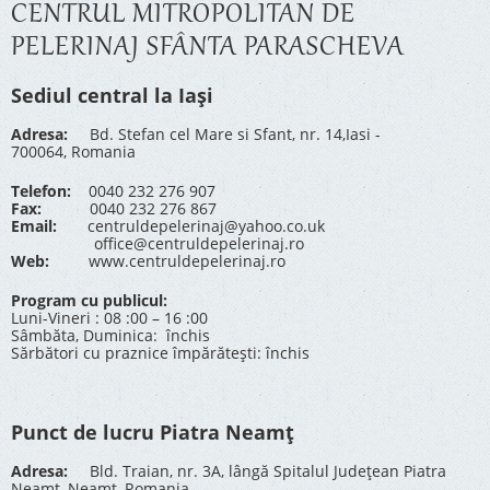
CENTRUL MITROPOLITAN DE
PELERINAJ SFÂNTA PARASCHEVA
Sediul central la Iași
Adresa:
Bd. Stefan cel Mare si Sfant, nr. 14,Iasi -
700064, Romania
Telefon:
0040 232 276 907
Fax:
0040 232 276 867
Email:
centruldepelerinaj@yahoo.co.uk
office@centruldepelerinaj.ro
Web:
www.centruldepelerinaj.ro
Program cu publicul:
Luni-Vineri : 08 :00 – 16 :00
Sâmbăta, Duminica: închis
Sărbători cu praznice împărătești: închis
Punct de lucru Piatra Neamț
Adresa:
Bld. Traian, nr. 3A, lângă Spitalul Județean Piatra
Neamț, Neamț, Romania