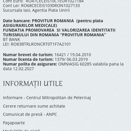
Cont Euro: RO41CECEIS10C1EUR1027184
Cont Lei: RO68CECEIS1030RON1027133
Sucursala Iasi, Agentia Piata Unirii
Date bancare: PROVITUR ROMANIA (pentru plata
ASIGURARILOR MEDICALE)
FUNDATIA PROMOVAREA SI VALORIZAREA IDENTITATII
TURISMULUI DIN ROMANIA “PROVITUR ROMANIA”
BT BANK
LEI: RO83BTRLRONCRT0T1F7A2101
Numar brevet de turism:
16421 / 19.04.2010
Numar licenta de turism:
1379/ 06.03.2019
Numar polita de asigurare:
OMNIASIG 60285 valabila pana la
data 12.02.2027
INFORMAŢII UTILE
Informare - Centrul Mitropolitan de Pelerinaj
Cerere returnare sume achitate
Comunicat de presă - ANPC
Pașapoarte