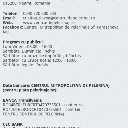
615200, Neamț, Romania
Telefon:
0040 720 500 543
Email:
cristina.zlavog@centruldepelerinaj.ro
Web:
www.centruldepelerinaj.ro
Facebook:
Centrul Mitropolitan de Pelerinaje Sf. Parascheva,
Iași
Program cu publicul:
Luni-Vineri : 08:00 – 16:00
Sâmbăta, Duminica: închis
Sărbători cu praznice împărătești: închis
Sărbători cu Cruce Rosie: 12:00 - 16:00
Sărbători legale : închis
Date bancare: CENTRUL MITROPOLITAN DE PELERINAJ
(pentru plata pelerinajelor):
BANCA Transilvania
RO64BTRLEURCRT0470735501 - cont euro
RO17BTRLRONCRT0470735501 - cont Lei
PENTRU CENTRUL DE PELERINAJ
CEC BANK