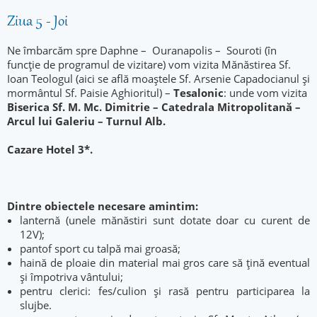
Ziua 5 - Joi
Ne îmbarcăm spre Daphne – Ouranapolis – Souroti (în
funcție de programul de vizitare) vom vizita Mănăstirea Sf.
Ioan Teologul (aici se află moaștele Sf. Arsenie Capadocianul și
mormântul Sf. Paisie Aghioritul) –
Tesalonic
: unde vom vizita
Biserica Sf. M. Mc. Dimitrie – Catedrala Mitropolitană –
Arcul lui Galeriu – Turnul Alb.
Cazare Hotel 3*.
Dintre obiectele necesare amintim:
lanternă (unele mănăstiri sunt dotate doar cu curent de
12V);
pantof sport cu talpă mai groasă;
haină de ploaie din material mai gros care să țină eventual
și împotriva vântului;
pentru clerici: fes/culion şi rasă pentru participarea la
slujbe.