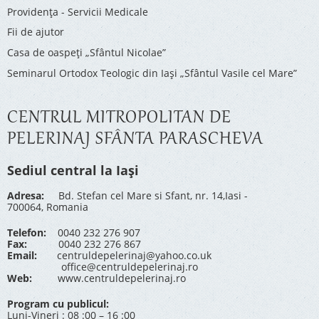
Providenţa - Servicii Medicale
Fii de ajutor
Casa de oaspeți „Sfântul Nicolae”
Seminarul Ortodox Teologic din Iași „Sfântul Vasile cel Mare”
CENTRUL MITROPOLITAN DE
PELERINAJ SFÂNTA PARASCHEVA
Sediul central la Iași
Adresa:
Bd. Stefan cel Mare si Sfant, nr. 14,Iasi -
700064, Romania
Telefon:
0040 232 276 907
Fax:
0040 232 276 867
Email:
centruldepelerinaj@yahoo.co.uk
office@centruldepelerinaj.ro
Web:
www.centruldepelerinaj.ro
Program cu publicul:
Luni-Vineri : 08 :00 – 16 :00