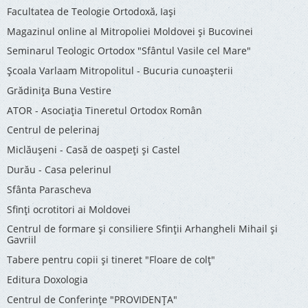
Facultatea de Teologie Ortodoxă, Iaşi
Magazinul online al Mitropoliei Moldovei și Bucovinei
Seminarul Teologic Ortodox "Sfântul Vasile cel Mare"
Şcoala Varlaam Mitropolitul - Bucuria cunoaşterii
Grădinița Buna Vestire
ATOR - Asociaţia Tineretul Ortodox Român
Centrul de pelerinaj
Miclăușeni - Casă de oaspeţi şi Castel
Durău - Casa pelerinul
Sfânta Parascheva
Sfinți ocrotitori ai Moldovei
Centrul de formare și consiliere Sfinții Arhangheli Mihail și
Gavriil
Tabere pentru copii şi tineret "Floare de colţ"
Editura Doxologia
Centrul de Conferinţe "PROVIDENŢA"