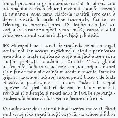
timpul prezența și grija dumneavoastră. În ultima zi a
pelerinajului nostru a izbucnit razboiul și am fost nevoiți
să rămânem până când călătoria noastră spre casă a
devenit sigură. În acele clipe tensionate, Centrul de
Pelerinaj, cu binecuvântarea IPS. Teofan ne-a fost un
sprijin adevarat: ne-a oferit cazare, masă, transport și tot
ce era nevoie pentru a ne simți protejați și liniștiți.
IPS Mitropolit ne-a sunat, încurajându-ne și s-a rugat
pentru noi, iar aceasta rugăciune si atenție părintească
ne-a adus o liniște sufletească profundă, făcându-ne să ne
simțim protejați. Totodată , Părintele Mihai, ghidul
nostru, a fost alături de noi neîncetat, un sprijin constant
și un far de calm și credință în aceste momente. Datorită
grijii și rugăciunii tuturor, ne-am putut bucura de toate
obiectivele pelerinajului și ne-am îndeplinit scopul
sufletesc. Ați fost alături de noi în toate: material,
spiritual și sufletește, și ne-ați adus în țară în siguranță -
o adevărată binecuvântare pentru fiecare dintre noi.
Vă mulțumesc din adâncul inimii pentru tot ce ați făcut
pentru noi și că ne-ați însoțit cu grijă, rugăciune și iubire