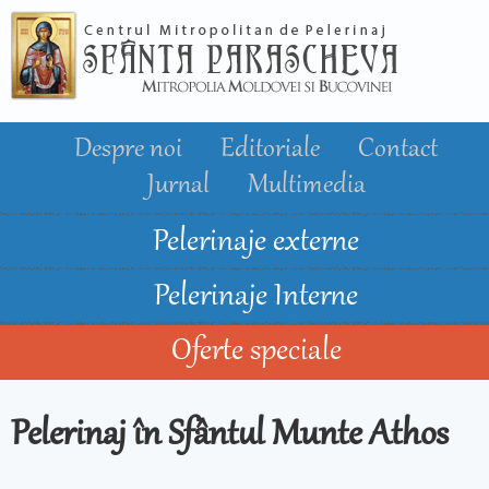
Mergi la
conţinutul
principal
Despre noi
Editoriale
Contact
Jurnal
Multimedia
Pelerinaje externe
Pelerinaje Interne
Oferte speciale
Pelerinaj în Sfântul Munte Athos