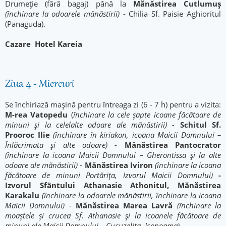
Drumeție (fără bagaj) până la
Mănăstirea Cutlumuș
(închinare la odoarele mănăstirii)
- Chilia Sf. Paisie Aghioritul
(Panaguda).
Cazare
Hotel Kareia
Ziua 4 - Miercuri
Se închiriază mașină pentru întreaga zi (6 - 7 h) pentru a vizita:
M-rea Vatopedu
(
închinare la cele șapte icoane făcătoare de
minuni și la celelalte odoare ale mănăstirii) -
Schitul Sf.
Prooroc Ilie
(închinare în kiriakon, icoana Maicii Domnului –
Înlăcrimata și alte odoare) -
Mănăstirea Pantocrator
(închinare la icoana
Maicii Domnului – Gherontissa și la alte
odoare ale mănăstirii) -
Mănăstirea Iviron
(închinare la icoana
făcătoare de minuni Portărița, Izvorul Maicii Domnului)
-
Izvorul Sfântului Athanasie Athonitul, Mănăstirea
Karakalu
(închinare la odoarele mănăstirii, închinare la icoana
Maicii Domnului) -
Mănăstirea Marea Lavră
(închinare la
moaștele și crucea Sf. Athanasie și la icoanele făcătoare de
minuni ale Maicii Domnului – Cucuzeliţa, Iconoama).