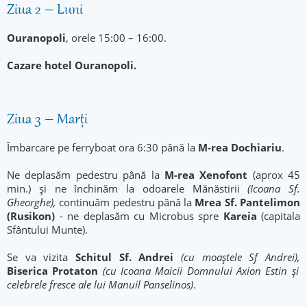
Ziua 2 – Luni
Ouranopoli
, orele 15:00 – 16:00.
Cazare hotel Ouranopoli.
Ziua 3 – Marți
Îmbarcare pe ferryboat ora 6:30 până la
M-rea
Dochiariu
.
Ne deplasăm pedestru până la
M-rea Xenofont
(aprox 45
min.) și ne închinăm la odoarele Mănăstirii
(Icoana Sf.
Gheorghe),
continuăm pedestru până la
Mrea Sf. Pantelimon
(Rusikon)
- ne deplasăm cu Microbus spre
Kareia
(capitala
Sfântului Munte).
Se va vizita
Schitul Sf. Andrei
(cu moaștele Sf Andrei),
Biserica Protaton
(cu Icoana Maicii Domnului Axion Estin și
celebrele fresce ale lui Manuil Panselinos)
.