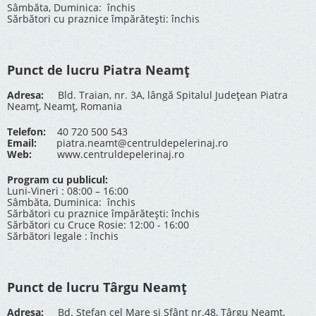
Sâmbăta, Duminica: închis
Sărbători cu praznice împărătești: închis
Punct de lucru Piatra Neamț
Adresa:
Bld. Traian, nr. 3A, lângă Spitalul Județean Piatra
Neamț, Neamț, Romania
Telefon:
40 720 500 543
Email:
piatra.neamt@centruldepelerinaj.ro
Web:
www.centruldepelerinaj.ro
Program cu publicul:
Luni-Vineri : 08:00 – 16:00
Sâmbăta, Duminica: închis
Sărbători cu praznice împărătești: închis
Sărbători cu Cruce Rosie: 12:00 - 16:00
Sărbători legale : închis
Punct de lucru Târgu Neamț
Adresa:
Bd. Stefan cel Mare și Sfânt nr.48, Târgu Neamț,