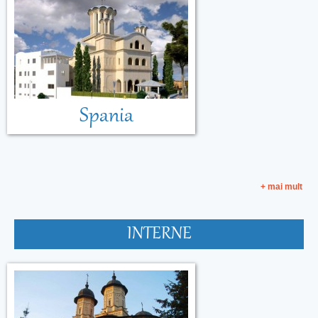
Spania
+ mai mult
INTERNE
Malta
Muntenegru