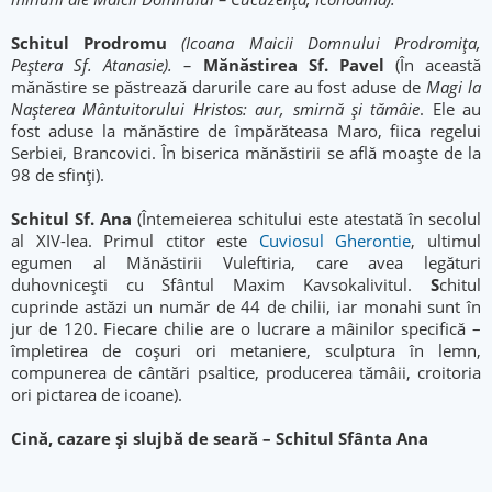
Schitul Prodromu
(Icoana Maicii Domnului Prodromița,
Peștera Sf. Atanasie). –
Mănăstirea Sf. Pavel
(În această
mănăstire se păstrează darurile care au fost aduse de
Magi la
Nașterea Mântuitorului Hristos: aur, smirnă și tămâie
. Ele au
fost aduse la mănăstire de împărăteasa Maro, fiica regelui
Serbiei, Brancovici. În biserica mănăstirii se află moaște de la
98 de sfinți).
Schitul Sf. Ana
(Întemeierea schitului este atestată în secolul
al XIV-lea. Primul ctitor este
Cuviosul Gherontie
, ultimul
egumen al Mănăstirii Vuleftiria, care avea legături
duhovniceşti cu Sfântul Maxim Kavsokalivitul.
S
chitul
cuprinde astăzi un număr de 44 de chilii, iar monahi sunt în
jur de 120. Fiecare chilie are o lucrare a mâinilor specifică –
împletirea de coşuri ori metaniere, sculptura în lemn,
compunerea de cântări psaltice, producerea tămâii, croitoria
ori pictarea de icoane).
Cină, cazare și slujbă de seară – Schitul Sfânta Ana