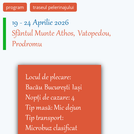
program
traseul pelerinajului
19
-
24 Aprilie 2026
Sfântul Munte Athos
Vatopedou
Prodromu
Locul de plecare:
Bacău
Bucureşti
Iaşi
Nopţi de cazare:
4
Tip masă:
Mic dejun
Tip transport:
Microbuz clasificat