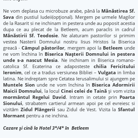
Ne vom deplasa cu microbuze arabe, până la
Mănăstirea Sf.
Sava
din pustiul Iudeii(opţional). Mergem pe urmele Magilor
de la Rasarit si ne inchinam in pestera unde au poposit acestia
dupa ce au plecat de la Betleem, acum paraclis in cadrul
Mănăstirii Sf. Teodosie
. Ne alaturam pastorilor si primim
vestea Nasterii Domnului nostru Iisus Hristos la Biserica
greacă -
Câmpul păstorilor
, mergem apoi la
Betleem
unde
ne vom închina în
Biserica Naşterii Domnului in pestera
unde s-a nascut
Mesia
. Ne inchinam in Biserica romano-
catolica Sf. Ecaterina ce adaposteste
chilia Fericitului
Ieronim
, cel ce a tradus versiunea Bibliei –
Vulgata
in limba
latina. Ne indreptam spre Cetatea Ierusalimului si ajungem pe
Muntele Sion
unde ne vom închina în
Biserica Adormirii
Maicii Domnului
, la locul
Cinei celei de Taină
şi vom vizita
mormântul Regelui David
. Intram in cetate prin
Poarta
Sionului
, strabatem cartierul armean apoi pe cel evreiesc si
vizităm
Zidul Plângerii
sau Zidul de Vest. Vizita la
Sfantul
Mormant
pentru a ne inchina.
Cazare şi cină la Hotel 3*/4* în Betleem