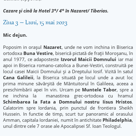
Cazare şi cină la Hotel 3*/ 4* în Nazaret/ Tiberias.
Ziua 3 – Luni, 15 mai 2023
Mic dejun.
Poposim in oraşul
Nazaret
, unde ne vom inchina in Biserica
ortodoxa
Buna Vestire
, biserică pictată de fraţii Moroşanu, în
anul 1977, ce adaposteste
Izvorul Maicii Domnului
iar mai
apoi in Biserica romano-catolica a Bunei-Vestiri, construită pe
locul casei Maicii Domnului şi a Dreptului Iosif. Vizită în satul
Cana Galileii
, la Biserica situată pe locul unde a avut loc
prima minune săvârşită de Mântuitorul în Galileea, aceea a
preschimbării apei în vin. Urcam pe
Muntele Tabor
, spre a
ne inchina la manastirea grec-ortodoxa cu hramul
Schimbarea la Fata a Domnului nostru Iisus Hristos
.
Calatorim spre Iordania, prin punctul de frontiera Sheikh
Hussein. In functie de timp, scurt tur panoramic al orasului
Amman, capitala Iordaniei, numit în antichitate
Philadelphia
,
unul dintre cele 7 orase ale Apocalipsei Sf. Ioan Teologul.