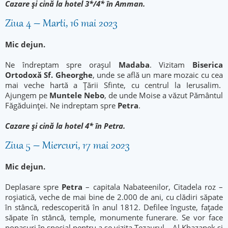
Cazare şi cină la hotel 3*/4* în Amman.
Ziua 4 – Marti, 16 mai 2023
Mic dejun.
Ne îndreptam spre oraşul
Madaba
. Vizitam
Biserica
Ortodoxă Sf. Gheorghe
, unde se află un mare mozaic cu cea
mai veche hartă a Ţării Sfinte, cu centrul la Ierusalim.
Ajungem pe
Muntele Nebo
, de unde Moise a văzut Pământul
Făgăduinţei. Ne indreptam spre
Petra
.
Cazare şi cină la hotel 4* în Petra.
Ziua 5 – Miercuri, 17 mai 2023
Mic dejun.
Deplasare spre
Petra
– capitala Nabateenilor, Citadela roz –
roşiatică, veche de mai bine de 2.000 de ani, cu clădiri săpate
în stâncă, redescoperită în anul 1812. Defilee înguste, faţade
săpate în stâncă, temple, monumente funerare. Se vor face
popasuri în special pentru a se vizita Tezaurul – Al Khazanek şi