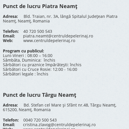
Punct de lucru Piatra Neamț
Adresa:
Bld. Traian, nr. 3A, lângă Spitalul Județean Piatra
Neamț, Neamț, Romania
Telefon:
40 720 500 543
Email:
piatra.neamt@centruldepelerinaj.ro
Web:
www.centruldepelerinaj.ro
Program cu publicul:
Luni-Vineri : 08:00 – 16:00
Sâmbăta, Duminica: închis
Sărbători cu praznice împărătești: închis
Sărbători cu Cruce Rosie: 12:00 - 16:00
Sărbători legale : închis
Punct de lucru Târgu Neamț
Adresa:
Bd. Stefan cel Mare și Sfânt nr.48, Târgu Neamț,
615200, Neamț, Romania
Telefon:
0040 720 500 543
Email:
cristina.zlavog@centruldepelerinaj.ro