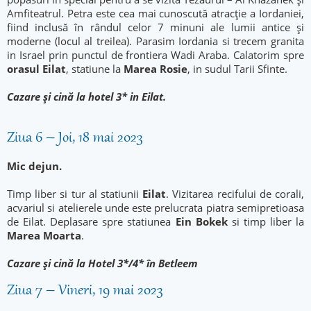
Amfiteatrul. Petra este cea mai cunoscută atracţie a Iordaniei,
fiind inclusă în rândul celor 7 minuni ale lumii antice şi
moderne (locul al treilea). Parasim Iordania si trecem granita
in Israel prin punctul de frontiera Wadi Araba. Calatorim spre
orasul Eilat
, statiune la
Marea Rosie
, in sudul Tarii Sfinte.
Cazare şi cină la hotel 3* in Eilat.
Ziua 6 – Joi, 18 mai 2023
Mic dejun.
Timp liber si tur al statiunii
Eilat
. Vizitarea recifului de corali,
acvariul si atelierele unde este prelucrata piatra semipretioasa
de Eilat. Deplasare spre statiunea
Ein Bokek
si timp liber la
Marea Moarta
.
Cazare şi cină la Hotel 3*/4* în Betleem
Ziua 7 – Vineri, 19 mai 2023