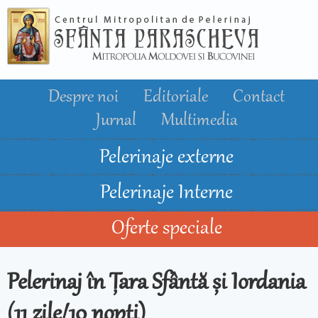
Mergi la
conţinutul
principal
Despre noi
Editoriale
Contact
Jurnal
Multimedia
Pelerinaje externe
Pelerinaje Interne
Oferte speciale
Pelerinaj în Țara Sfântă și Iordania
(11 zile/10 nopti)