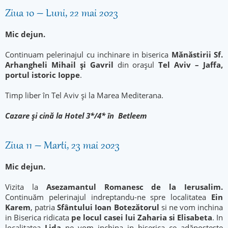
Ziua 10 – Luni, 22 mai 2023
Mic dejun.
Continuam pelerinajul cu inchinare in biserica
Mănăstirii Sf.
Arhangheli Mihail şi Gavril
din oraşul
Tel Aviv – Jaffa,
portul istoric Ioppe
.
Timp liber în Tel Aviv și la Marea Mediterana.
Cazare şi cină la Hotel 3*/4* în Betleem
Ziua 11 – Marti, 23 mai 2023
Mic dejun.
Vizita la
Asezamantul Romanesc de la Ierusalim.
Continuăm pelerinajul indreptandu-ne spre localitatea
Ein
Karem
, patria
Sfântului Ioan Botezătorul
si ne vom inchina
in Biserica ridicata
pe locul casei lui Zaharia si Elisabeta
. In
localitatea
Lida
ne vom inchina in biserica ce adăposteşte