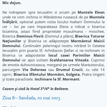
Mic dejun.
Ne indreptam spre Ierusalim si urcam pe
Muntele Eleon
unde ne vom inchina in Mănăstirea rusească de pe
Muntele
Înălţării
, optional putem vizita locului Inaltarii Domnului la
cer – loc pe care Imparateasa Elena a ridicat o biserica
bizantina, astazi fiind proprietate musulmana - moschee,
Biserica
Dominus Flevit
(Domnul a plâns),
Biserica Tuturor
Naţiunilor
şi Biserica ce adăpostește
Mormântul Maicii
Domnului
. Continuăm pelerinajul nostru intrând în Cetatea
Ierusalim prin poarta Sf. Arhidiacon Ştefan si ne inchinam in
Biserica ce adaposteste
locul casei Parintilor Maicii
Domnului
iar apoi vizitam
Scaldatoarea Vitezda
. Cuprinsi
de emotie duhovniceasca, mergand pe urmele Mantuitorului,
parcurgem
Via Dolorosa
sau
Drumul Crucii
, cu cele 14
opriri,
Biserica Sfântului Mormânt, Golgota
, Piatra Ungerii
şi toate paraclisele.
Inchinare la Sf. Mormant
.
Cazare şi cină la Hotel 3*/4* în Betleem.
Ziua 8– Sambata, 20 mai 2023