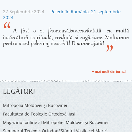
27 Septembrie 2024
Pelerin în România, 21 septembrie
2024
A fost o zi frumoasă,binecuvântată, cu multă
încărcătură spirituală, credință și rugăciune. Mulțumim
pentru acest pelerinaj deosebit! Doamne ajută!
+ mai mult din jurnal
LEGĂTURI
Mitropolia Moldovei și Bucovinei
Facultatea de Teologie Ortodoxă, Iaşi
Magazinul online al Mitropoliei Moldovei și Bucovinei
Seminarul Teologic Ortodox "Sfântul Vasile cel Mare"