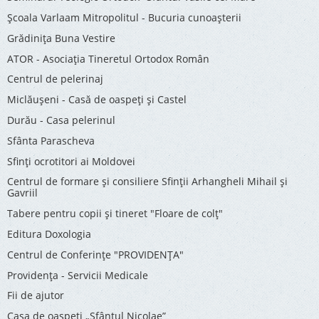
Şcoala Varlaam Mitropolitul - Bucuria cunoaşterii
Grădinița Buna Vestire
ATOR - Asociaţia Tineretul Ortodox Român
Centrul de pelerinaj
Miclăușeni - Casă de oaspeţi şi Castel
Durău - Casa pelerinul
Sfânta Parascheva
Sfinți ocrotitori ai Moldovei
Centrul de formare și consiliere Sfinții Arhangheli Mihail și
Gavriil
Tabere pentru copii şi tineret "Floare de colţ"
Editura Doxologia
Centrul de Conferinţe "PROVIDENŢA"
Providenţa - Servicii Medicale
Fii de ajutor
Casa de oaspeți „Sfântul Nicolae”