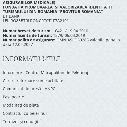
ASIGURARILOR MEDICALE)
FUNDATIA PROMOVAREA SI VALORIZAREA IDENTITATII
TURISMULUI DIN ROMANIA “PROVITUR ROMANIA”
BT BANK
LEI: RO83BTRLRONCRT0T1F7A2101
Numar brevet de turism:
16421 / 19.04.2010
Numar licenta de turism:
1379/ 06.03.2019
Numar polita de asigurare:
OMNIASIG 60285 valabila pana la
data 12.02.2027
INFORMAŢII UTILE
Informare - Centrul Mitropolitan de Pelerinaj
Cerere returnare sume achitate
Comunicat de presă - ANPC
Pașapoarte
Modalități de plată
Contractul cu pelerinul
Termeni și condiții