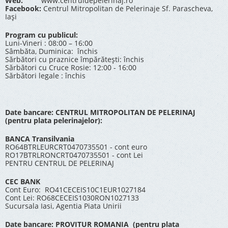
Web:
www.centruldepelerinaj.ro
Facebook:
Centrul Mitropolitan de Pelerinaje Sf. Parascheva,
Iași
Program cu publicul:
Luni-Vineri : 08:00 – 16:00
Sâmbăta, Duminica: închis
Sărbători cu praznice împărătești: închis
Sărbători cu Cruce Rosie: 12:00 - 16:00
Sărbători legale : închis
Date bancare: CENTRUL MITROPOLITAN DE PELERINAJ
(pentru plata pelerinajelor):
BANCA Transilvania
RO64BTRLEURCRT0470735501 - cont euro
RO17BTRLRONCRT0470735501 - cont Lei
PENTRU CENTRUL DE PELERINAJ
CEC BANK
Cont Euro: RO41CECEIS10C1EUR1027184
Cont Lei: RO68CECEIS1030RON1027133
Sucursala Iasi, Agentia Piata Unirii
Date bancare: PROVITUR ROMANIA (pentru plata