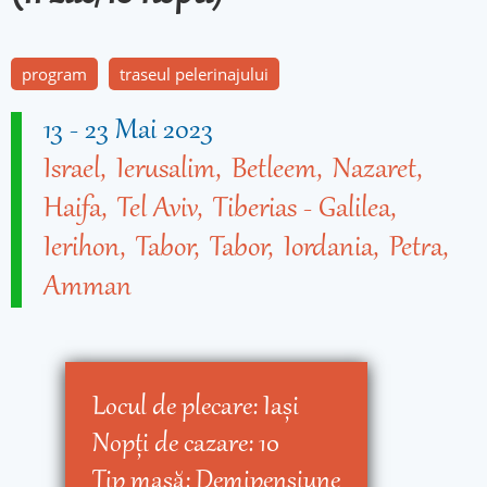
program
traseul pelerinajului
13
-
23 Mai 2023
Israel
Ierusalim
Betleem
Nazaret
Haifa
Tel Aviv
Tiberias - Galilea
Ierihon
Tabor
Tabor
Iordania
Petra
Amman
Locul de plecare:
Iaşi
Nopţi de cazare:
10
Tip masă:
Demipensiune