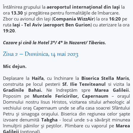
Întâlnirea grupului la
aeroportul internațional din Iași
la
ora
13.30
și pregătirea pentru formalitățile de îmbarcare.
Zbor cu avionul din Iași (
Compania WizzAir
) la ora
16:20
pe
ruta
Iași - Tel Aviv
(
aeroport Ben Gurion
) cu aterizare la ora
19:20
.
Cazare şi cină la Hotel 3*/ 4* în Nazaret/ Tiberias.
Ziua 2 – Duminica, 14 mai 2023
Mic dejun.
Deplasare la
Haifa
, cu închinare la
Biserica Stella Maris
,
construita pe locul pesterii
Sf. Ilie Tesviteanul
si vizita la
Gradinile Bahai.
Ne îndreptăm spre
Marea Galileii
.
Poposim pe
Muntele Fericirilor
, Capernaum
– oraşul
Domnului nostru Iisus Hristos, vizitarea sitului arheologic al
vechiului oraş Capernaum unde se afla casa soacrei Sfântului
Petru şi sinagoga oraşului. Biserica din regiunea celor şapte
izvoare denumită
Tabgha
- locul unde s-a săvârşit minunea
înmulţirii pâinilor şi peştilor. Plimbare cu vaporul pe
Marea
Galileii
(opţional).