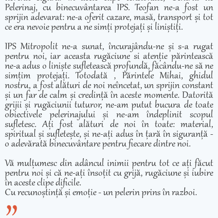
Pelerinaj, cu binecuvântarea IPS. Teofan ne-a fost un
sprijin adevarat: ne-a oferit cazare, masă, transport și tot
ce era nevoie pentru a ne simți protejați și liniștiți.
IPS Mitropolit ne-a sunat, încurajându-ne și s-a rugat
pentru noi, iar aceasta rugăciune si atenție părintească
ne-a adus o liniște sufletească profundă, făcându-ne să ne
simțim protejați. Totodată , Părintele Mihai, ghidul
nostru, a fost alături de noi neîncetat, un sprijin constant
și un far de calm și credință în aceste momente. Datorită
grijii și rugăciunii tuturor, ne-am putut bucura de toate
obiectivele pelerinajului și ne-am îndeplinit scopul
sufletesc. Ați fost alături de noi în toate: material,
spiritual și sufletește, și ne-ați adus în țară în siguranță -
o adevărată binecuvântare pentru fiecare dintre noi.
Vă mulțumesc din adâncul inimii pentru tot ce ați făcut
pentru noi și că ne-ați însoțit cu grijă, rugăciune și iubire
în aceste clipe dificile.
Cu recunoștință și emoție - un pelerin prins în razboi.