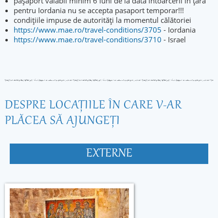
paşaport valabil minim 6 luni de la data întoarcerii în ţară
pentru Iordania nu se accepta pasaport temporar!!!
condițiile impuse de autorități la momentul călătoriei
https://www.mae.ro/travel-conditions/3705
- Iordania
https://www.mae.ro/travel-conditions/3710
- Israel
DESPRE LOCAŢIILE ÎN CARE V-AR
PLĂCEA SĂ AJUNGEŢI
EXTERNE