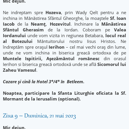
Mic dejun.
Ne indreptam spre
Hozeva
, prin Wady Qelt pentru a ne
inchina in Mănăstirea Sfântul Gheorghe, la moaştele
Sf. Ioan
Iacob
de la
Neamţ
,
Hozevitul
. Inchinare la
Mănăstirea
Sfântul Gherasim
de la Iordan. Coboram pe
Valea
Iordanului
unde vom vizita in regiunea Betabara,
locul real
al Botezului
Mântuitorului nostru Iisus Hristos. Ne
îndreptăm spre oraşul
Ierihon
– cel mai vechi oraş din lume,
unde ne vom inchina in biserica greacă ortodoxa de pe
Muntele Ispitirii, Aşezământul românesc
din orasul
Ierihon si biserica greacă ortodoxă unde se află
Sicomorul lui
Zaheu Vamesul
.
Cazare şi cină la Hotel 3*/4* în Betleem.
Noaptea, participare la Sfanta Liturghie oficiata la Sf.
Mormant de la Ierusalim (optional).
Ziua 9 – Duminica, 21 mai 2023
Mic dejun.