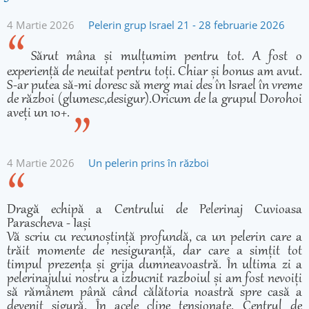
4 Martie 2026
Pelerin grup Israel 21 - 28 februarie 2026
Sărut mâna și mulțumim pentru tot. A fost o
experiență de neuitat pentru toți. Chiar și bonus am avut.
S-ar putea să-mi doresc să merg mai des în Israel în vreme
de război (glumesc,desigur).Oricum de la grupul Dorohoi
aveți un 10+.
4 Martie 2026
Un pelerin prins în război
Dragă echipă a Centrului de Pelerinaj Cuvioasa
Parascheva - Iași
Vă scriu cu recunoștință profundă, ca un pelerin care a
trăit momente de nesiguranță, dar care a simțit tot
timpul prezența și grija dumneavoastră. În ultima zi a
pelerinajului nostru a izbucnit razboiul și am fost nevoiți
să rămânem până când călătoria noastră spre casă a
devenit sigură. În acele clipe tensionate, Centrul de