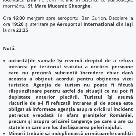
mormântul
Sf. Mare Mucenic Gheorghe.
Ora
16:00
mergem spre aeroportul Ben Gurion. Decolare la
ora
19:20
și aterizare pe
Aeroportul International din Iași
la ora
22:25
Notă:
autorităţile vamale îşi rezervă dreptul de a refuza
intrarea pe teritoriul statului a oricărei persoane
care nu prezintă suficientă încredere chiar dacă
aceasta a obţinut acordul pentru obţinerea vizei
turistice. Agenţia de turism nu poate fi făcută
răspunzătoare pentru astfel de situaţii ce nu pot fi
depistate anterior plecării. Turistul îşi asumă
riscurile de a-i fi refuzată intrarea şi de aceea este
obligat să informeze agenţia asupra oricărui incident
petrecut vreodată în afara graniţelor României,
precum şi asupra oricărei tangenţe pe care o are cu
statele în care are loc desfăşurarea pelerinajului.
Minorii trebuie să îndeplinească următoarele condiţii