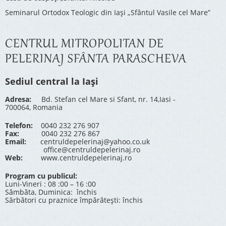
Seminarul Ortodox Teologic din Iași „Sfântul Vasile cel Mare”
CENTRUL MITROPOLITAN DE
PELERINAJ SFÂNTA PARASCHEVA
Sediul central la Iași
Adresa:
Bd. Stefan cel Mare si Sfant, nr. 14,Iasi -
700064, Romania
Telefon:
0040 232 276 907
Fax:
0040 232 276 867
Email:
centruldepelerinaj@yahoo.co.uk
office@centruldepelerinaj.ro
Web:
www.centruldepelerinaj.ro
Program cu publicul:
Luni-Vineri : 08 :00 – 16 :00
Sâmbăta, Duminica: închis
Sărbători cu praznice împărătești: închis