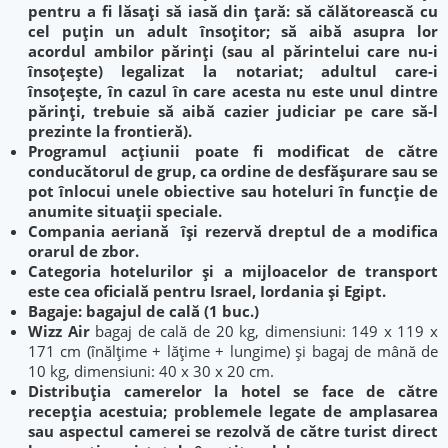
pentru a fi lăsaţi să iasă din ţară: să călătorească cu
cel puţin un adult însoţitor; să aibă asupra lor
acordul ambilor părinţi (sau al părintelui care nu-i
însoţeşte) legalizat la notariat; adultul care-i
însoţeşte, în cazul în care acesta nu este unul dintre
părinţi, trebuie să aibă cazier judiciar pe care să-l
prezinte la frontieră).
Programul acţiunii poate fi modificat de către
conducătorul de grup, ca ordine de desfăşurare sau se
pot înlocui unele obiective sau hoteluri în funcţie de
anumite situaţii speciale.
Compania aeriană îşi rezervă dreptul de a modifica
orarul de zbor.
Categoria hotelurilor şi a mijloacelor de transport
este cea oficială pentru Israel, Iordania şi Egipt.
Bagaje: bagajul de cală (1 buc.)
Wizz Air
bagaj de cală de 20 kg, dimensiuni: 149 x 119 x
171 cm (înălţime + lăţime + lungime) și bagaj de mână de
10 kg, dimensiuni: 40 x 30 x 20 cm.
Distribuția camerelor la hotel se face de către
recepția acestuia; problemele legate de amplasarea
sau aspectul camerei se rezolvă de către turist direct