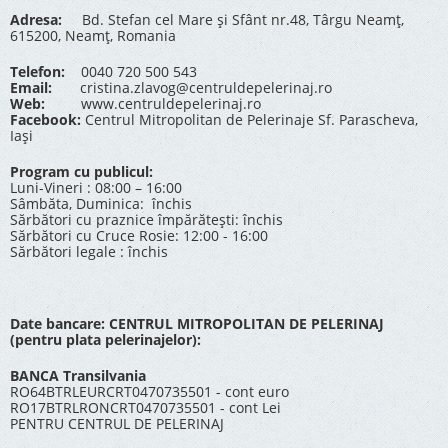
Adresa:
Bd. Stefan cel Mare și Sfânt nr.48, Târgu Neamț,
615200, Neamț, Romania
Telefon:
0040 720 500 543
Email:
cristina.zlavog@centruldepelerinaj.ro
Web:
www.centruldepelerinaj.ro
Facebook:
Centrul Mitropolitan de Pelerinaje Sf. Parascheva,
Iași
Program cu publicul:
Luni-Vineri : 08:00 – 16:00
Sâmbăta, Duminica: închis
Sărbători cu praznice împărătești: închis
Sărbători cu Cruce Rosie: 12:00 - 16:00
Sărbători legale : închis
Date bancare: CENTRUL MITROPOLITAN DE PELERINAJ
(pentru plata pelerinajelor):
BANCA Transilvania
RO64BTRLEURCRT0470735501 - cont euro
RO17BTRLRONCRT0470735501 - cont Lei
PENTRU CENTRUL DE PELERINAJ