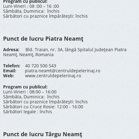
Program cu publicul:
Luni-Vineri : 08 :00 – 16 :00
Sâmbăta, Duminica: închis
Sărbători cu praznice împărătești: închis
Punct de lucru Piatra Neamț
Adresa:
Bld. Traian, nr. 3A, lângă Spitalul Județean Piatra
Neamț, Neamț, Romania
Telefon:
40 720 500 543
Email:
piatra.neamt@centruldepelerinaj.ro
Web:
www.centruldepelerinaj.ro
Program cu publicul:
Luni-Vineri : 08:00 – 16:00
Sâmbăta, Duminica: închis
Sărbători cu praznice împărătești: închis
Sărbători cu Cruce Rosie: 12:00 - 16:00
Sărbători legale : închis
Punct de lucru Târgu Neamț