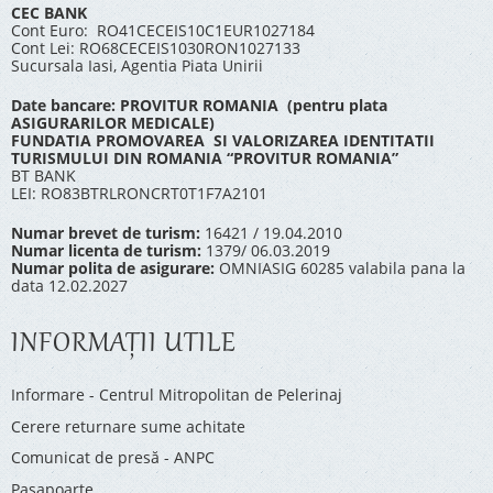
CEC BANK
Cont Euro: RO41CECEIS10C1EUR1027184
Cont Lei: RO68CECEIS1030RON1027133
Sucursala Iasi, Agentia Piata Unirii
Date bancare: PROVITUR ROMANIA (pentru plata
ASIGURARILOR MEDICALE)
FUNDATIA PROMOVAREA SI VALORIZAREA IDENTITATII
TURISMULUI DIN ROMANIA “PROVITUR ROMANIA”
BT BANK
LEI: RO83BTRLRONCRT0T1F7A2101
Numar brevet de turism:
16421 / 19.04.2010
Numar licenta de turism:
1379/ 06.03.2019
Numar polita de asigurare:
OMNIASIG 60285 valabila pana la
data 12.02.2027
INFORMAŢII UTILE
Informare - Centrul Mitropolitan de Pelerinaj
Cerere returnare sume achitate
Comunicat de presă - ANPC
Pașapoarte