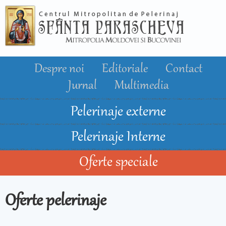
Mergi la
conţinutul
principal
Despre noi
Editoriale
Contact
Jurnal
Multimedia
Pelerinaje externe
Pelerinaje Interne
Oferte speciale
Oferte pelerinaje