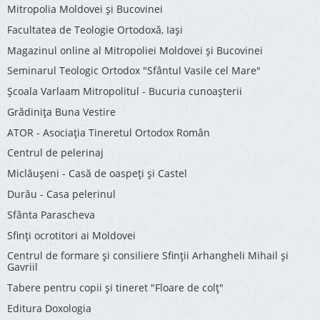
Mitropolia Moldovei și Bucovinei
Facultatea de Teologie Ortodoxă, Iaşi
Magazinul online al Mitropoliei Moldovei și Bucovinei
Seminarul Teologic Ortodox "Sfântul Vasile cel Mare"
Şcoala Varlaam Mitropolitul - Bucuria cunoaşterii
Grădinița Buna Vestire
ATOR - Asociaţia Tineretul Ortodox Român
Centrul de pelerinaj
Miclăușeni - Casă de oaspeţi şi Castel
Durău - Casa pelerinul
Sfânta Parascheva
Sfinți ocrotitori ai Moldovei
Centrul de formare și consiliere Sfinții Arhangheli Mihail și
Gavriil
Tabere pentru copii şi tineret "Floare de colţ"
Editura Doxologia