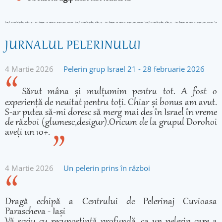
JURNALUL PELERINULUI
4 Martie 2026
Pelerin grup Israel 21 - 28 februarie 2026
Sărut mâna și mulțumim pentru tot. A fost o
experiență de neuitat pentru toți. Chiar și bonus am avut.
S-ar putea să-mi doresc să merg mai des în Israel în vreme
de război (glumesc,desigur).Oricum de la grupul Dorohoi
aveți un 10+.
4 Martie 2026
Un pelerin prins în război
Dragă echipă a Centrului de Pelerinaj Cuvioasa
Parascheva - Iași
Vă scriu cu recunoștință profundă, ca un pelerin care a