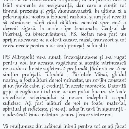
trăit momente de nesiguranță, dar care a simțit tot
timpul prezența și grija dumneavoastră. În ultima zi a
pelerinajului nostru a izbucnit razboiul și am fost nevoiți
să rămânem până când călătoria noastră spre casă a
devenit sigură. În acele clipe tensionate, Centrul de
Pelerinaj, cu binecuvântarea IPS. Teofan ne-a fost un
sprijin adevarat: ne-a oferit cazare, masă, transport și tot
ce era nevoie pentru a ne simți protejați și liniștiți.
IPS Mitropolit ne-a sunat, încurajându-ne și s-a rugat
pentru noi, iar aceasta rugăciune si atenție părintească
ne-a adus o liniște sufletească profundă, făcându-ne să ne
simțim protejați. Totodată , Părintele Mihai, ghidul
nostru, a fost alături de noi neîncetat, un sprijin constant
și un far de calm și credință în aceste momente. Datorită
grijii și rugăciunii tuturor, ne-am putut bucura de toate
obiectivele pelerinajului și ne-am îndeplinit scopul
sufletesc. Ați fost alături de noi în toate: material,
spiritual și sufletește, și ne-ați adus în țară în siguranță -
o adevărată binecuvântare pentru fiecare dintre noi.
Vă mulțumesc din adâncul inimii pentru tot ce ați făcut