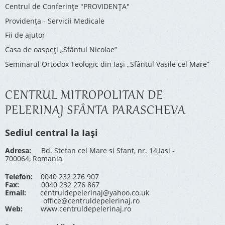
Centrul de Conferinţe "PROVIDENŢA"
Providenţa - Servicii Medicale
Fii de ajutor
Casa de oaspeți „Sfântul Nicolae”
Seminarul Ortodox Teologic din Iași „Sfântul Vasile cel Mare”
CENTRUL MITROPOLITAN DE
PELERINAJ SFÂNTA PARASCHEVA
Sediul central la Iași
Adresa:
Bd. Stefan cel Mare si Sfant, nr. 14,Iasi -
700064, Romania
Telefon:
0040 232 276 907
Fax:
0040 232 276 867
Email:
centruldepelerinaj@yahoo.co.uk
office@centruldepelerinaj.ro
Web:
www.centruldepelerinaj.ro